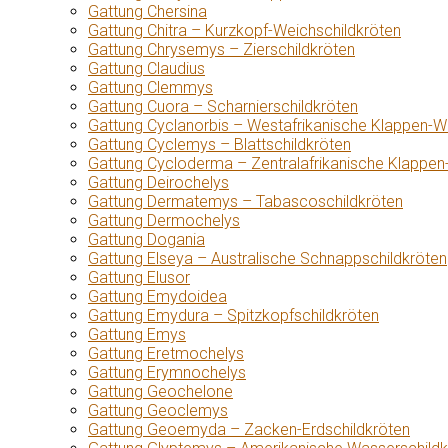
Gattung Chersina
Gattung Chitra – Kurzkopf-Weichschildkröten
Gattung Chrysemys – Zierschildkröten
Gattung Claudius
Gattung Clemmys
Gattung Cuora – Scharnierschildkröten
Gattung Cyclanorbis – Westafrikanische Klappen-W
Gattung Cyclemys – Blattschildkröten
Gattung Cycloderma – Zentralafrikanische Klappen
Gattung Deirochelys
Gattung Dermatemys – Tabascoschildkröten
Gattung Dermochelys
Gattung Dogania
Gattung Elseya – Australische Schnappschildkröten
Gattung Elusor
Gattung Emydoidea
Gattung Emydura – Spitzkopfschildkröten
Gattung Emys
Gattung Eretmochelys
Gattung Erymnochelys
Gattung Geochelone
Gattung Geoclemys
Gattung Geoemyda – Zacken-Erdschildkröten