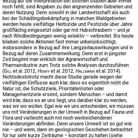
Bezug auf die Interpretation bei solchen Studien aber immer
noch fehlt, sind Angaben zu den angrenzenden Gebieten und
deren Nutzung. Denn sowohl in der Landwirtschaft als auch
bei der Schädlingsbekämpfung in manchen Waldgebieten
werden heute vielfältige Herbizide und Pestizide über Jahre
großflächig eingesetzt oder gar mit Hubschraubern – und je
nach Windbedingungen wenig selektiv – verbreitet. Bis heute
blieben solche Aktionen fast immer unberücksichtigt,
insbesondere in Bezug auf ihre Langzeitauswirkungen und in
Bezug auf deren Zusammenwirkung. Denn erst in jüngster
Zeit beginnt man wirklich der Agrarwirtschaft und
Pharmaindustrie zum Trotz solche Analysen durchzuführen
(
Gill
et al. 2012,
Henry
et al. 2012,
Hallmann
et al. 2014).
Nichtsdestotrotz macht diese Studie gerade wegen der
vielfältigen Einflüsse auch klar, dass es eigentlich nicht die
Natur ist, die Schutzziele, Prioritätenlisten oder
Managementziele ersinnt, sondern Menschen – und damit
wird klar, dass es an uns liegt, uns darüber klar zu werden,
was wir wo wollen. Egal wie wir uns entscheiden, wir müssen
uns mit Veränderungen in der Umwelt in Bezug auf Fauna und
Flora und vielleicht auch mit noch weitreichenderen
Veränderungen abfinden. Denn unsere Umwelt ist so gut wie
nie – und wenn, dann im geologischen Geschehen betrachtet
für nur sehr kurze Zeiträume – konstant zu halten (siehe