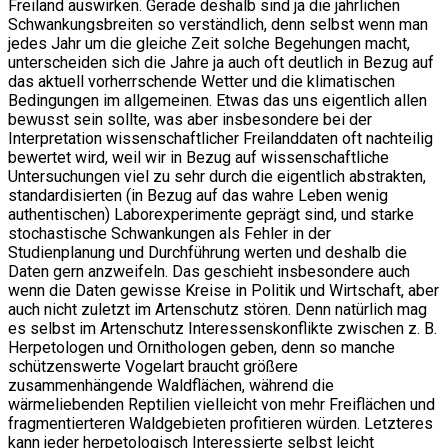
Freiland auswirken. Gerade deshalb sind ja die jährlichen
Schwankungsbreiten so verständlich, denn selbst wenn man
jedes Jahr um die gleiche Zeit solche Begehungen macht,
unterscheiden sich die Jahre ja auch oft deutlich in Bezug auf
das aktuell vorherrschende Wetter und die klimatischen
Bedingungen im allgemeinen. Etwas das uns eigentlich allen
bewusst sein sollte, was aber insbesondere bei der
Interpretation wissenschaftlicher Freilanddaten oft nachteilig
bewertet wird, weil wir in Bezug auf wissenschaftliche
Untersuchungen viel zu sehr durch die eigentlich abstrakten,
standardisierten (in Bezug auf das wahre Leben wenig
authentischen) Laborexperimente geprägt sind, und starke
stochastische Schwankungen als Fehler in der
Studienplanung und Durchführung werten und deshalb die
Daten gern anzweifeln. Das geschieht insbesondere auch
wenn die Daten gewisse Kreise in Politik und Wirtschaft, aber
auch nicht zuletzt im Artenschutz stören. Denn natürlich mag
es selbst im Artenschutz Interessenskonflikte zwischen z. B.
Herpetologen und Ornithologen geben, denn so manche
schützenswerte Vogelart braucht größere
zusammenhängende Waldflächen, während die
wärmeliebenden Reptilien vielleicht von mehr Freiflächen und
fragmentierteren Waldgebieten profitieren würden. Letzteres
kann jeder herpetologisch Interessierte selbst leicht