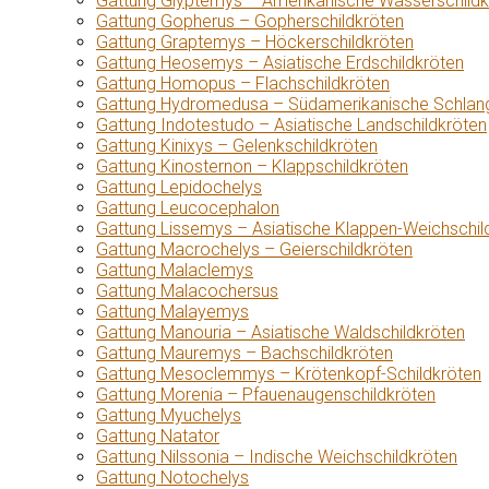
Gattung Glyptemys – Amerikanische Wasserschildk
Gattung Gopherus – Gopherschildkröten
Gattung Graptemys – Höckerschildkröten
Gattung Heosemys – Asiatische Erdschildkröten
Gattung Homopus – Flachschildkröten
Gattung Hydromedusa – Südamerikanische Schlang
Gattung Indotestudo – Asiatische Landschildkröten
Gattung Kinixys – Gelenkschildkröten
Gattung Kinosternon – Klappschildkröten
Gattung Lepidochelys
Gattung Leucocephalon
Gattung Lissemys – Asiatische Klappen-Weichschil
Gattung Macrochelys – Geierschildkröten
Gattung Malaclemys
Gattung Malacochersus
Gattung Malayemys
Gattung Manouria – Asiatische Waldschildkröten
Gattung Mauremys – Bachschildkröten
Gattung Mesoclemmys – Krötenkopf-Schildkröten
Gattung Morenia – Pfauenaugenschildkröten
Gattung Myuchelys
Gattung Natator
Gattung Nilssonia – Indische Weichschildkröten
Gattung Notochelys