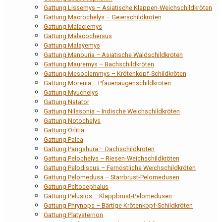
Gattung Lissemys – Asiatische Klappen-Weichschildkröten
Gattung Macrochelys – Geierschildkröten
Gattung Malaclemys
Gattung Malacochersus
Gattung Malayemys
Gattung Manouria – Asiatische Waldschildkröten
Gattung Mauremys – Bachschildkröten
Gattung Mesoclemmys – Krötenkopf-Schildkröten
Gattung Morenia – Pfauenaugenschildkröten
Gattung Myuchelys
Gattung Natator
Gattung Nilssonia – Indische Weichschildkröten
Gattung Notochelys
Gattung Orlitia
Gattung Palea
Gattung Pangshura – Dachschildkröten
Gattung Pelochelys – Riesen-Weichschildkröten
Gattung Pelodiscus – Fernöstliche Weichschildkröten
Gattung Pelomedusa – Starrbrust-Pelomedusen
Gattung Peltocephalus
Gattung Pelusios – Klappbrust-Pelomedusen
Gattung Phrynops – Bärtige Krötenkopf-Schildkröten
Gattung Platysternon