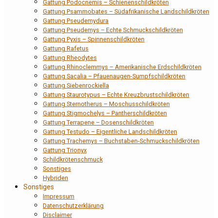
Gattung Podocnemis – Schienenschildkröten
Gattung Psammobates – Südafrikanische Landschildkröten
Gattung Pseudemydura
Gattung Pseudemys – Echte Schmuckschildkröten
Gattung Pyxis – Spinnenschildkröten
Gattung Rafetus
Gattung Rheodytes
Gattung Rhinoclemmys – Amerikanische Erdschildkröten
Gattung Sacalia – Pfauenaugen-Sumpfschildkröten
Gattung Siebenrockiella
Gattung Staurotypus – Echte Kreuzbrustschildkröten
Gattung Sternotherus – Moschusschildkröten
Gattung Stigmochelys – Pantherschildkröten
Gattung Terrapene – Dosenschildkröten
Gattung Testudo – Eigentliche Landschildkröten
Gattung Trachemys – Buchstaben-Schmuckschildkröten
Gattung Trionyx
Schildkrötenschmuck
Sonstiges
Hybriden
Sonstiges
Impressum
Datenschutzerklärung
Disclaimer