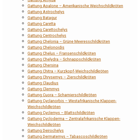
Gattung Apalone – Amerikanische Weichschildkröten
Gattung Astrochelys
Gattung Batagur
Gattung Caretta
Gattung Carettochelys
Gattung Centrochelys
Gattung Chelonia – Grüne Meeresschildkröten
Gattung Chelonoidis
Gattung Chelus – Fransenschildkröten
Gattung Chelydra – Schnappschildkröten
Gattung Chersina
Gattung Chitra – Kurzkopf-Weichschildkröten
Gattung Chrysemys – Zierschildkröten
Gattung Claudius
Gattung Clemmys
Gattung Cuora – Scharnierschildkröten
Gattung Cyclanorbis – Westafrikanische Klappen-
Weichschildkröten
Gattung Cyclemys – Blattschildkröten
Gattung Cycloderma – Zentralafrikanische Klappen-
Weichschildkröten
Gattung Deirochelys
Gattung Dermatemys – Tabascoschildkröten