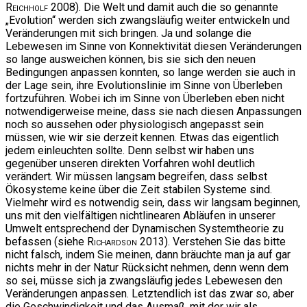
Reichholf
2008). Die Welt und damit auch die so genannte
„Evolution“ werden sich zwangsläufig weiter entwickeln und
Veränderungen mit sich bringen. Ja und solange die
Lebewesen im Sinne von Konnektivität diesen Veränderungen
so lange ausweichen können, bis sie sich den neuen
Bedingungen anpassen konnten, so lange werden sie auch in
der Lage sein, ihre Evolutionslinie im Sinne von Überleben
fortzuführen. Wobei ich im Sinne von Überleben eben nicht
notwendigerweise meine, dass sie nach diesen Anpassungen
noch so aussehen oder physiologisch angepasst sein
müssen, wie wir sie derzeit kennen. Etwas das eigentlich
jedem einleuchten sollte. Denn selbst wir haben uns
gegenüber unseren direkten Vorfahren wohl deutlich
verändert. Wir müssen langsam begreifen, dass selbst
Ökosysteme keine über die Zeit stabilen Systeme sind.
Vielmehr wird es notwendig sein, dass wir langsam beginnen,
uns mit den vielfältigen nichtlinearen Abläufen in unserer
Umwelt entsprechend der Dynamischen Systemtheorie zu
befassen (siehe
Richardson
2013). Verstehen Sie das bitte
nicht falsch, indem Sie meinen, dann bräuchte man ja auf gar
nichts mehr in der Natur Rücksicht nehmen, denn wenn dem
so sei, müsse sich ja zwangsläufig jedes Lebewesen den
Veränderungen anpassen. Letztendlich ist das zwar so, aber
die Geschwindigkeit und das Ausmaß, mit der wir als