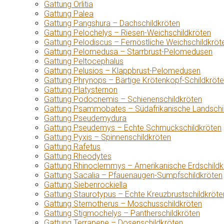
Gattung Orlitia
Gattung Palea
Gattung Pangshura – Dachschildkröten
Gattung Pelochelys – Riesen-Weichschildkröten
Gattung Pelodiscus – Fernöstliche Weichschildkröt
Gattung Pelomedusa – Starrbrust-Pelomedusen
Gattung Peltocephalus
Gattung Pelusios – Klappbrust-Pelomedusen
Gattung Phrynops – Bärtige Krötenkopf-Schildkröt
Gattung Platysternon
Gattung Podocnemis – Schienenschildkröten
Gattung Psammobates – Südafrikanische Landschi
Gattung Pseudemydura
Gattung Pseudemys – Echte Schmuckschildkröten
Gattung Pyxis – Spinnenschildkröten
Gattung Rafetus
Gattung Rheodytes
Gattung Rhinoclemmys – Amerikanische Erdschildk
Gattung Sacalia – Pfauenaugen-Sumpfschildkröten
Gattung Siebenrockiella
Gattung Staurotypus – Echte Kreuzbrustschildkröte
Gattung Sternotherus – Moschusschildkröten
Gattung Stigmochelys – Pantherschildkröten
Gattung Terrapene – Dosenschildkröten