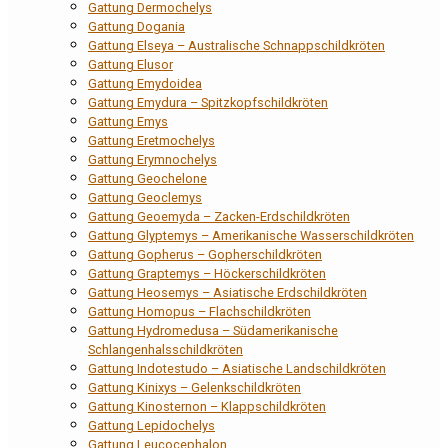
Gattung Dermochelys
Gattung Dogania
Gattung Elseya – Australische Schnappschildkröten
Gattung Elusor
Gattung Emydoidea
Gattung Emydura – Spitzkopfschildkröten
Gattung Emys
Gattung Eretmochelys
Gattung Erymnochelys
Gattung Geochelone
Gattung Geoclemys
Gattung Geoemyda – Zacken-Erdschildkröten
Gattung Glyptemys – Amerikanische Wasserschildkröten
Gattung Gopherus – Gopherschildkröten
Gattung Graptemys – Höckerschildkröten
Gattung Heosemys – Asiatische Erdschildkröten
Gattung Homopus – Flachschildkröten
Gattung Hydromedusa – Südamerikanische
Schlangenhalsschildkröten
Gattung Indotestudo – Asiatische Landschildkröten
Gattung Kinixys – Gelenkschildkröten
Gattung Kinosternon – Klappschildkröten
Gattung Lepidochelys
Gattung Leucocephalon