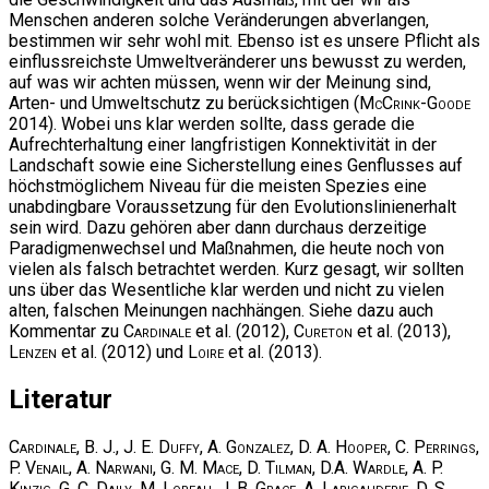
Menschen anderen solche Veränderungen abverlangen,
bestimmen wir sehr wohl mit. Ebenso ist es unsere Pflicht als
einflussreichste Umweltveränderer uns bewusst zu werden,
auf was wir achten müssen, wenn wir der Meinung sind,
Arten- und Umweltschutz zu berücksichtigen (
McCrink-Goode
2014). Wobei uns klar werden sollte, dass gerade die
Aufrechterhaltung einer langfristigen Konnektivität in der
Landschaft sowie eine Sicherstellung eines Genflusses auf
höchstmöglichem Niveau für die meisten Spezies eine
unabdingbare Voraussetzung für den Evolutionslinienerhalt
sein wird. Dazu gehören aber dann durchaus derzeitige
Paradigmenwechsel und Maßnahmen, die heute noch von
vielen als falsch betrachtet werden. Kurz gesagt, wir sollten
uns über das Wesentliche klar werden und nicht zu vielen
alten, falschen Meinungen nachhängen. Siehe dazu auch
Kommentar zu
Cardinale
et al. (2012),
Cureton
et al. (2013),
Lenzen
et al. (2012) und
Loire
et al. (2013).
Literatur
Cardinale, B. J., J. E. Duffy, A. Gonzalez, D. A. Hooper, C. Perrings,
P. Venail, A. Narwani, G. M. Mace, D. Tilman, D.A. Wardle, A. P.
Kinzig, G. C. Daily, M. Loreau, J. B. Grace, A. Larigauderie, D. S.