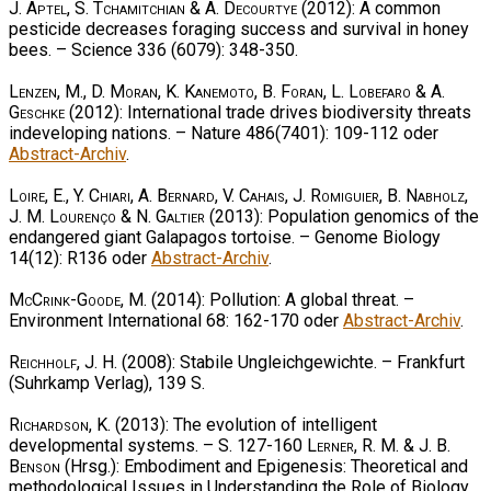
J. Aptel, S. Tchamitchian & A. Decourtye
(2012): A common
pesticide decreases foraging success and survival in honey
bees. – Science 336 (6079): 348-350.
Lenzen, M., D. Moran, K. Kanemoto, B. Foran, L. Lobefaro & A.
Geschke
(2012): International trade drives biodiversity threats
indeveloping nations. – Nature 486(7401): 109-112 oder
Abstract-Archiv
.
Loire, E., Y. Chiari, A. Bernard, V. Cahais, J. Romiguier, B. Nabholz,
J. M. Lourenço & N. Galtier
(2013): Population genomics of the
endangered giant Galapagos tortoise. – Genome Biology
14(12): R136 oder
Abstract-Archiv
.
McCrink-Goode, M.
(2014): Pollution: A global threat. –
Environment International 68: 162-170 oder
Abstract-Archiv
.
Reichholf, J. H.
(2008): Stabile Ungleichgewichte. – Frankfurt
(Suhrkamp Verlag), 139 S.
Richardson, K.
(2013): The evolution of intelligent
developmental systems. – S. 127-160
Lerner, R. M. & J. B.
Benson
(Hrsg.): Embodiment and Epigenesis: Theoretical and
methodological Issues in Understanding the Role of Biology