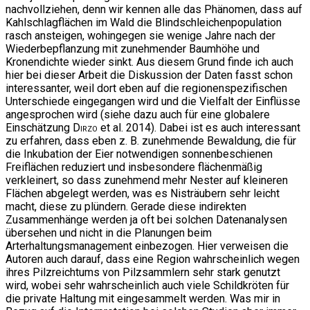
nachvollziehen, denn wir kennen alle das Phänomen, dass auf
Kahlschlagflächen im Wald die Blindschleichenpopulation
rasch ansteigen, wohingegen sie wenige Jahre nach der
Wiederbepflanzung mit zunehmender Baumhöhe und
Kronendichte wieder sinkt. Aus diesem Grund finde ich auch
hier bei dieser Arbeit die Diskussion der Daten fasst schon
interessanter, weil dort eben auf die regionenspezifischen
Unterschiede eingegangen wird und die Vielfalt der Einflüsse
angesprochen wird (siehe dazu auch für eine globalere
Einschätzung
Dirzo
et al. 2014). Dabei ist es auch interessant
zu erfahren, dass eben z. B. zunehmende Bewaldung, die für
die Inkubation der Eier notwendigen sonnenbeschienen
Freiflächen reduziert und insbesondere flächenmäßig
verkleinert, so dass zunehmend mehr Nester auf kleineren
Flächen abgelegt werden, was es Nisträubern sehr leicht
macht, diese zu plündern. Gerade diese indirekten
Zusammenhänge werden ja oft bei solchen Datenanalysen
übersehen und nicht in die Planungen beim
Arterhaltungsmanagement einbezogen. Hier verweisen die
Autoren auch darauf, dass eine Region wahrscheinlich wegen
ihres Pilzreichtums von Pilzsammlern sehr stark genutzt
wird, wobei sehr wahrscheinlich auch viele Schildkröten für
die private Haltung mit eingesammelt werden. Was mir in