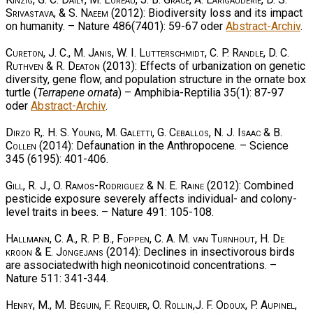
Srivastava, & S. Naeem
(2012): Biodiversity loss and its impact
on humanity. – Nature 486(7401): 59-67 oder
Abstract-Archiv
.
Cureton, J. C., M. Janis, W. I. Lutterschmidt, C. P. Randle, D. C.
Ruthven & R. Deaton
(2013): Effects of urbanization on genetic
diversity, gene flow, and population structure in the ornate box
turtle (
Terrapene ornata
) – Amphibia-Reptilia 35(1): 87-97
oder
Abstract-Archiv
.
Dirzo R,. H. S. Young, M. Galetti, G. Ceballos, N. J. Isaac & B.
Collen
(2014): Defaunation in the Anthropocene. – Science
345 (6195): 401-406.
Gill, R. J., O. Ramos-Rodriguez & N. E. Raine
(2012): Combined
pesticide exposure severely affects individual- and colony-
level traits in bees. – Nature 491: 105-108.
Hallmann, C. A., R. P. B., Foppen, C. A. M. van Turnhout, H. De
kroon & E. Jongejans
(2014): Declines in insectivorous birds
are associatedwith high neonicotinoid concentrations. –
Nature 511: 341-344.
Henry, M., M. Béguin, F. Requier, O. Rollin,J. F. Odoux, P. Aupinel,