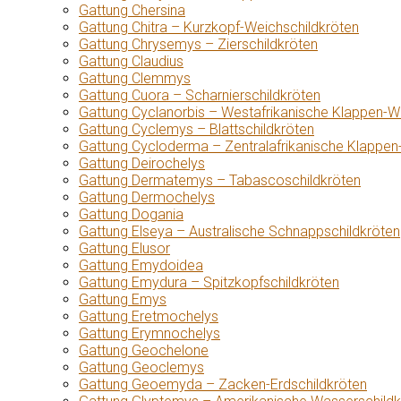
Gattung Chersina
Gattung Chitra – Kurzkopf-Weichschildkröten
Gattung Chrysemys – Zierschildkröten
Gattung Claudius
Gattung Clemmys
Gattung Cuora – Scharnierschildkröten
Gattung Cyclanorbis – Westafrikanische Klappen-W
Gattung Cyclemys – Blattschildkröten
Gattung Cycloderma – Zentralafrikanische Klappen
Gattung Deirochelys
Gattung Dermatemys – Tabascoschildkröten
Gattung Dermochelys
Gattung Dogania
Gattung Elseya – Australische Schnappschildkröten
Gattung Elusor
Gattung Emydoidea
Gattung Emydura – Spitzkopfschildkröten
Gattung Emys
Gattung Eretmochelys
Gattung Erymnochelys
Gattung Geochelone
Gattung Geoclemys
Gattung Geoemyda – Zacken-Erdschildkröten