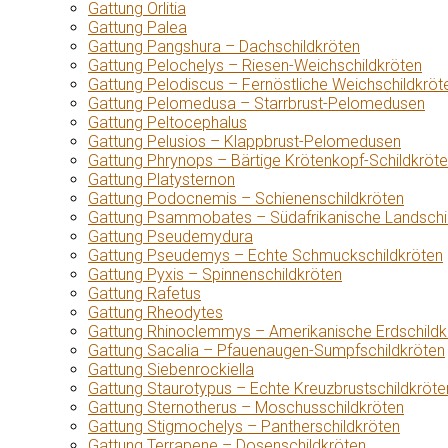
Gattung Orlitia
Gattung Palea
Gattung Pangshura – Dachschildkröten
Gattung Pelochelys – Riesen-Weichschildkröten
Gattung Pelodiscus – Fernöstliche Weichschildkröt
Gattung Pelomedusa – Starrbrust-Pelomedusen
Gattung Peltocephalus
Gattung Pelusios – Klappbrust-Pelomedusen
Gattung Phrynops – Bärtige Krötenkopf-Schildkröt
Gattung Platysternon
Gattung Podocnemis – Schienenschildkröten
Gattung Psammobates – Südafrikanische Landschi
Gattung Pseudemydura
Gattung Pseudemys – Echte Schmuckschildkröten
Gattung Pyxis – Spinnenschildkröten
Gattung Rafetus
Gattung Rheodytes
Gattung Rhinoclemmys – Amerikanische Erdschildk
Gattung Sacalia – Pfauenaugen-Sumpfschildkröten
Gattung Siebenrockiella
Gattung Staurotypus – Echte Kreuzbrustschildkröte
Gattung Sternotherus – Moschusschildkröten
Gattung Stigmochelys – Pantherschildkröten
Gattung Terrapene – Dosenschildkröten