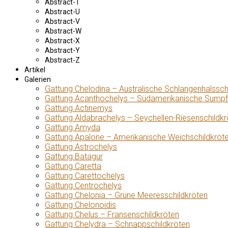
Abstract-T
Abstract-U
Abstract-V
Abstract-W
Abstract-X
Abstract-Y
Abstract-Z
Artikel
Galerien
Gattung Chelodina – Australische Schlangenhalssch
Gattung Acanthochelys – Südamerikanische Sumpf
Gattung Actinemys
Gattung Aldabrachelys – Seychellen-Riesenschildkr
Gattung Amyda
Gattung Apalone – Amerikanische Weichschildkröt
Gattung Astrochelys
Gattung Batagur
Gattung Caretta
Gattung Carettochelys
Gattung Centrochelys
Gattung Chelonia – Grüne Meeresschildkröten
Gattung Chelonoidis
Gattung Chelus – Fransenschildkröten
Gattung Chelydra – Schnappschildkröten