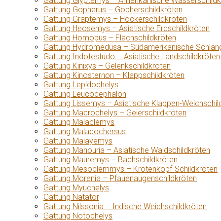
Gattung Glyptemys – Amerikanische Wasserschildk
Gattung Gopherus – Gopherschildkröten
Gattung Graptemys – Höckerschildkröten
Gattung Heosemys – Asiatische Erdschildkröten
Gattung Homopus – Flachschildkröten
Gattung Hydromedusa – Südamerikanische Schlang
Gattung Indotestudo – Asiatische Landschildkröten
Gattung Kinixys – Gelenkschildkröten
Gattung Kinosternon – Klappschildkröten
Gattung Lepidochelys
Gattung Leucocephalon
Gattung Lissemys – Asiatische Klappen-Weichschil
Gattung Macrochelys – Geierschildkröten
Gattung Malaclemys
Gattung Malacochersus
Gattung Malayemys
Gattung Manouria – Asiatische Waldschildkröten
Gattung Mauremys – Bachschildkröten
Gattung Mesoclemmys – Krötenkopf-Schildkröten
Gattung Morenia – Pfauenaugenschildkröten
Gattung Myuchelys
Gattung Natator
Gattung Nilssonia – Indische Weichschildkröten
Gattung Notochelys