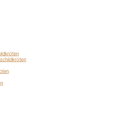
ildkröten
schildkröten
öten
en