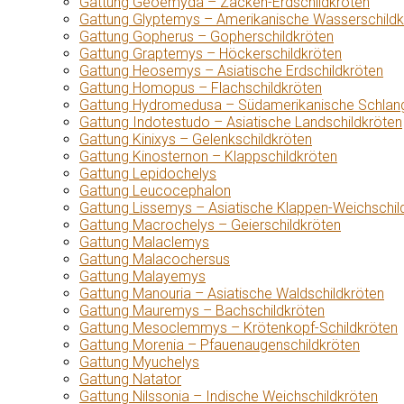
Gattung Geoemyda – Zacken-Erdschildkröten
Gattung Glyptemys – Amerikanische Wasserschildk
Gattung Gopherus – Gopherschildkröten
Gattung Graptemys – Höckerschildkröten
Gattung Heosemys – Asiatische Erdschildkröten
Gattung Homopus – Flachschildkröten
Gattung Hydromedusa – Südamerikanische Schlang
Gattung Indotestudo – Asiatische Landschildkröten
Gattung Kinixys – Gelenkschildkröten
Gattung Kinosternon – Klappschildkröten
Gattung Lepidochelys
Gattung Leucocephalon
Gattung Lissemys – Asiatische Klappen-Weichschil
Gattung Macrochelys – Geierschildkröten
Gattung Malaclemys
Gattung Malacochersus
Gattung Malayemys
Gattung Manouria – Asiatische Waldschildkröten
Gattung Mauremys – Bachschildkröten
Gattung Mesoclemmys – Krötenkopf-Schildkröten
Gattung Morenia – Pfauenaugenschildkröten
Gattung Myuchelys
Gattung Natator
Gattung Nilssonia – Indische Weichschildkröten