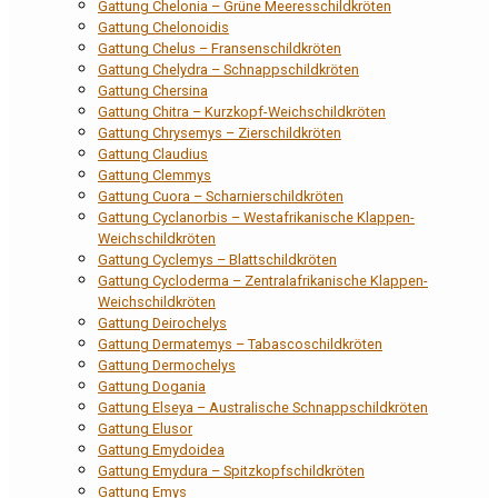
Gattung Chelonia – Grüne Meeresschildkröten
Gattung Chelonoidis
Gattung Chelus – Fransenschildkröten
Gattung Chelydra – Schnappschildkröten
Gattung Chersina
Gattung Chitra – Kurzkopf-Weichschildkröten
Gattung Chrysemys – Zierschildkröten
Gattung Claudius
Gattung Clemmys
Gattung Cuora – Scharnierschildkröten
Gattung Cyclanorbis – Westafrikanische Klappen-
Weichschildkröten
Gattung Cyclemys – Blattschildkröten
Gattung Cycloderma – Zentralafrikanische Klappen-
Weichschildkröten
Gattung Deirochelys
Gattung Dermatemys – Tabascoschildkröten
Gattung Dermochelys
Gattung Dogania
Gattung Elseya – Australische Schnappschildkröten
Gattung Elusor
Gattung Emydoidea
Gattung Emydura – Spitzkopfschildkröten
Gattung Emys