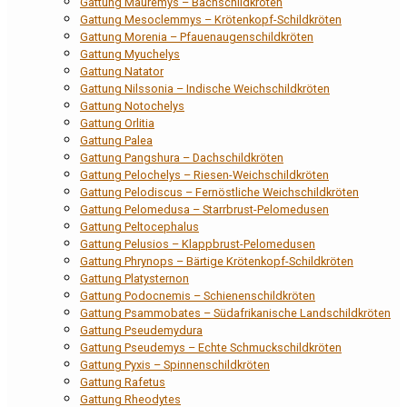
Gattung Mauremys – Bachschildkröten
Gattung Mesoclemmys – Krötenkopf-Schildkröten
Gattung Morenia – Pfauenaugenschildkröten
Gattung Myuchelys
Gattung Natator
Gattung Nilssonia – Indische Weichschildkröten
Gattung Notochelys
Gattung Orlitia
Gattung Palea
Gattung Pangshura – Dachschildkröten
Gattung Pelochelys – Riesen-Weichschildkröten
Gattung Pelodiscus – Fernöstliche Weichschildkröten
Gattung Pelomedusa – Starrbrust-Pelomedusen
Gattung Peltocephalus
Gattung Pelusios – Klappbrust-Pelomedusen
Gattung Phrynops – Bärtige Krötenkopf-Schildkröten
Gattung Platysternon
Gattung Podocnemis – Schienenschildkröten
Gattung Psammobates – Südafrikanische Landschildkröten
Gattung Pseudemydura
Gattung Pseudemys – Echte Schmuckschildkröten
Gattung Pyxis – Spinnenschildkröten
Gattung Rafetus
Gattung Rheodytes