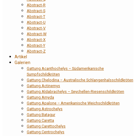
Abstract-R
Abstract-S
Abstract-T
Abstract-U
Abstract-V
Abstract-W
Abstract-X
Abstract-Y
Abstract-Z
Artikel
Galerien
Gattung Acanthochelys – Südamerikanische
Sumpfschildkröten
Gattung Chelodina – Australische Schlangenhalsschildkröten
Gattung Actinemys
Gattung Aldabrachelys – Seychellen-Riesenschildkröten
Gattung Amyda
Gattung Apalone – Amerikanische Weichschildkröten
Gattung Astrochelys
Gattung Batagur
Gattung Caretta
Gattung Carettochelys
Gattung Centrochelys