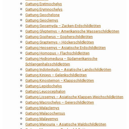
Gattung Eretmochelys
Gattung Erymnochelys
Gattung Geochelone
Gattung Geoclemys
Gattung Geoemyda – Zacken-Erdschildkröten
Gattung Glyptemys – Amerikanische Wasserschildkröten
Gattung Gopherus – Gopherschildkröten
Gattung Graptemys – Höckerschildkröten
Gattung Heosemys – Asiatische Erdschildkröten
Gattung Homopus – Flachschildkröten
Gattung Hydromedusa – Südamerikanische
Schlangenhalsschildkröten
Gattung Indotestudo – Asiatische Landschildkröten
Gattung Kinixys – Gelenkschildkröten
Gattung Kinosternon – Klappschildkröten
Gattung Lepidochelys
Gattung Leucocephalon
Gattung Lissemys – Asiatische Klappen-Weichschildkröten
Gattung Macrochelys – Geierschildkröten
Gattung Malaclemys
Gattung Malacochersus
Gattung Malayemys
Gattung Manouria – Asiatische Waldschildkröten