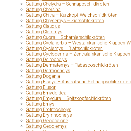
Gattung Chelydra – Schnappschildkröten
Gattung Chersina
Gattung Chitra – Kurzkopf-Weichschildkröten
Gattung Chrysemys – Zierschildkröten
Gattung Claudius
Gattung Clemmys
Gattung Cuora – Scharnierschildkröten
Gattung Cyclanorbis – Westafrikanische Klappen-W
Gattung Cyclemys – Blattschildkröten
Gattung Cycloderma – Zentralafrikanische Klappen
Gattung Deirochelys
Gattung Dermatemys – Tabascoschildkröten
Gattung Dermochelys
Gattung Dogania
Gattung Elseya – Australische Schnappschildkröten
Gattung Elusor
Gattung Emydoidea
Gattung Emydura – Spitzkopfschildkröten
Gattung Emys
Gattung Eretmochelys
Gattung Erymnochelys
Gattung Geochelone
Gattung Geoclemys