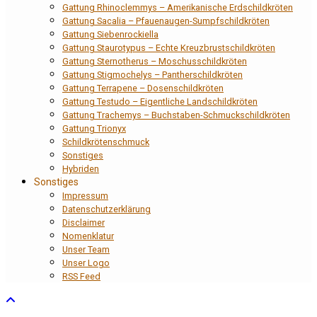
Gattung Rhinoclemmys – Amerikanische Erdschildkröten
Gattung Sacalia – Pfauenaugen-Sumpfschildkröten
Gattung Siebenrockiella
Gattung Staurotypus – Echte Kreuzbrustschildkröten
Gattung Sternotherus – Moschusschildkröten
Gattung Stigmochelys – Pantherschildkröten
Gattung Terrapene – Dosenschildkröten
Gattung Testudo – Eigentliche Landschildkröten
Gattung Trachemys – Buchstaben-Schmuckschildkröten
Gattung Trionyx
Schildkrötenschmuck
Sonstiges
Hybriden
Sonstiges
Impressum
Datenschutzerklärung
Disclaimer
Nomenklatur
Unser Team
Unser Logo
RSS Feed