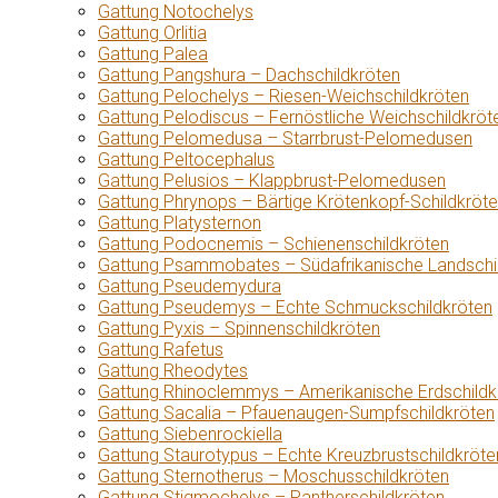
Gattung Notochelys
Gattung Orlitia
Gattung Palea
Gattung Pangshura – Dachschildkröten
Gattung Pelochelys – Riesen-Weichschildkröten
Gattung Pelodiscus – Fernöstliche Weichschildkröt
Gattung Pelomedusa – Starrbrust-Pelomedusen
Gattung Peltocephalus
Gattung Pelusios – Klappbrust-Pelomedusen
Gattung Phrynops – Bärtige Krötenkopf-Schildkröt
Gattung Platysternon
Gattung Podocnemis – Schienenschildkröten
Gattung Psammobates – Südafrikanische Landschi
Gattung Pseudemydura
Gattung Pseudemys – Echte Schmuckschildkröten
Gattung Pyxis – Spinnenschildkröten
Gattung Rafetus
Gattung Rheodytes
Gattung Rhinoclemmys – Amerikanische Erdschildk
Gattung Sacalia – Pfauenaugen-Sumpfschildkröten
Gattung Siebenrockiella
Gattung Staurotypus – Echte Kreuzbrustschildkröte
Gattung Sternotherus – Moschusschildkröten
Gattung Stigmochelys – Pantherschildkröten