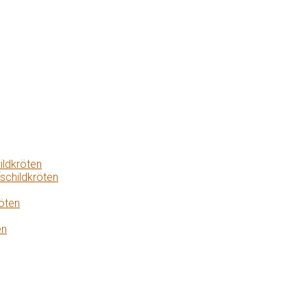
ildkröten
schildkröten
öten
en