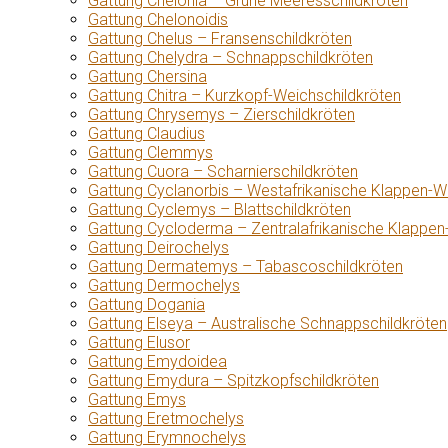
Gattung Chelonia – Grüne Meeresschildkröten
Gattung Chelonoidis
Gattung Chelus – Fransenschildkröten
Gattung Chelydra – Schnappschildkröten
Gattung Chersina
Gattung Chitra – Kurzkopf-Weichschildkröten
Gattung Chrysemys – Zierschildkröten
Gattung Claudius
Gattung Clemmys
Gattung Cuora – Scharnierschildkröten
Gattung Cyclanorbis – Westafrikanische Klappen-W
Gattung Cyclemys – Blattschildkröten
Gattung Cycloderma – Zentralafrikanische Klappen
Gattung Deirochelys
Gattung Dermatemys – Tabascoschildkröten
Gattung Dermochelys
Gattung Dogania
Gattung Elseya – Australische Schnappschildkröten
Gattung Elusor
Gattung Emydoidea
Gattung Emydura – Spitzkopfschildkröten
Gattung Emys
Gattung Eretmochelys
Gattung Erymnochelys