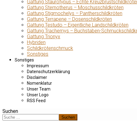
Gattung Staurotypus – Echte Kreuzbrustschildkröte
Gattung Sternotherus – Moschusschildkröten
Gattung Stigmochelys – Pantherschildkröten
Gattung Terrapene – Dosenschildkröten
Gattung Testudo – Eigentliche Landschildkröten
Gattung Trachemys – Buchstaben-Schmuckschildk
Gattung Trionyx
Hybriden
Schildkrötenschmuck
Sonstiges
Sonstiges
Impressum
Datenschutzerklärung
Disclaimer
Nomenklatur
Unser Team
Unser Logo
RSS Feed
Suchen
Suchen