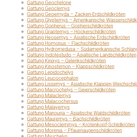
Gattung Geochelone
Gattung Geoclemys
Gattung Geoemyda – Zacken-Erdschildkröten
Gattung Glyptemys – Amerikanische Wasserschildk
Gattung Gopherus – Gopherschildkröten
Gattung Graptemys – Höckerschildkröten
Gattung Heosemys – Asiatische Erdschildkröten
Gattung Homopus – Flachschildkröten
Gattung Hydromedusa – Südamerikanische Schlang
Gattung Indotestudo – Asiatische Landschildkröten
Gattung Kinixys – Gelenkschildkröten
Gattung Kinosternon – Klappschildkröten
Gattung Lepidochelys
Gattung Leucocephalon
Gattung Lissemys – Asiatische Klappen-Weichschil
Gattung Macrochelys – Geierschildkröten
Gattung Malaclemys
Gattung Malacochersus
Gattung Malayemys
Gattung Manouria – Asiatische Waldschildkröten
Gattung Mauremys – Bachschildkröten
Gattung Mesoclemmys – Krötenkopf-Schildkröten
Gattung Morenia – Pfauenaugenschildkröten
Gattung Myuchelys