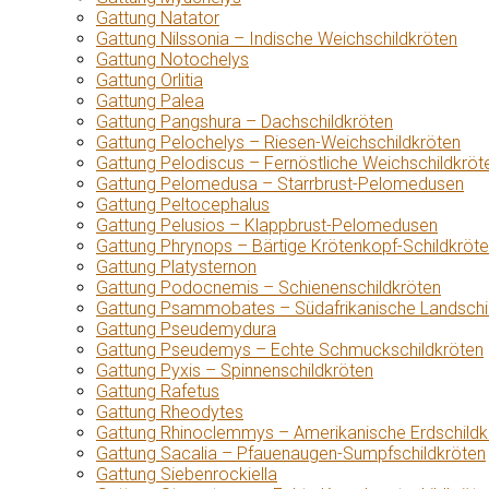
Gattung Natator
Gattung Nilssonia – Indische Weichschildkröten
Gattung Notochelys
Gattung Orlitia
Gattung Palea
Gattung Pangshura – Dachschildkröten
Gattung Pelochelys – Riesen-Weichschildkröten
Gattung Pelodiscus – Fernöstliche Weichschildkröt
Gattung Pelomedusa – Starrbrust-Pelomedusen
Gattung Peltocephalus
Gattung Pelusios – Klappbrust-Pelomedusen
Gattung Phrynops – Bärtige Krötenkopf-Schildkröt
Gattung Platysternon
Gattung Podocnemis – Schienenschildkröten
Gattung Psammobates – Südafrikanische Landschi
Gattung Pseudemydura
Gattung Pseudemys – Echte Schmuckschildkröten
Gattung Pyxis – Spinnenschildkröten
Gattung Rafetus
Gattung Rheodytes
Gattung Rhinoclemmys – Amerikanische Erdschildk
Gattung Sacalia – Pfauenaugen-Sumpfschildkröten
Gattung Siebenrockiella