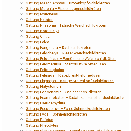
Gattung Mesoclemmys – Krötenkopf-Schildkröten
Gattung Morenia – Pfauenaugenschildkröten
Gattung Myuchelys
Gattung Natator
Gattung Nilssonia – Indische Weichschildkröten
Gattung Notochelys
Gattung Orlitia
Gattung Palea
Gattung Pangshura – Dachschildkröten
Gattung Pelochelys – Riesen-Weichschildkröten
Gattung Pelodiscus – Fernöstliche Weichschildkröten
Gattung Pelomedusa – Starrbrust-Pelomedusen
Gattung Peltocephalus
Gattung Pelusios – Klappbrust-Pelomedusen
Gattung Phrynops – Bärtige Krötenkopf-Schildkröten
Gattung Platysternon
Gattung Podocnemis – Schienenschildkröten
Gattung Psammobates – Südafrikanische Landschildkröten
Gattung Pseudemydura
Gattung Pseudemys – Echte Schmuckschildkröten
Gattung Pyxis – Spinnenschildkröten
Gattung Rafetus
Gattung Rheodytes
Gattung Rhinoclemmys – Amerikanische Erdschildkröten