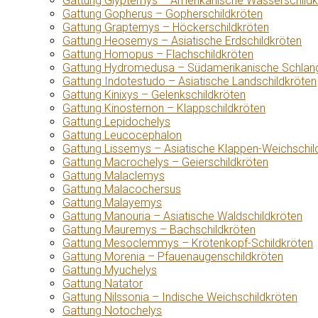
Gattung Glyptemys – Amerikanische Wasserschildk
Gattung Gopherus – Gopherschildkröten
Gattung Graptemys – Höckerschildkröten
Gattung Heosemys – Asiatische Erdschildkröten
Gattung Homopus – Flachschildkröten
Gattung Hydromedusa – Südamerikanische Schlang
Gattung Indotestudo – Asiatische Landschildkröten
Gattung Kinixys – Gelenkschildkröten
Gattung Kinosternon – Klappschildkröten
Gattung Lepidochelys
Gattung Leucocephalon
Gattung Lissemys – Asiatische Klappen-Weichschil
Gattung Macrochelys – Geierschildkröten
Gattung Malaclemys
Gattung Malacochersus
Gattung Malayemys
Gattung Manouria – Asiatische Waldschildkröten
Gattung Mauremys – Bachschildkröten
Gattung Mesoclemmys – Krötenkopf-Schildkröten
Gattung Morenia – Pfauenaugenschildkröten
Gattung Myuchelys
Gattung Natator
Gattung Nilssonia – Indische Weichschildkröten
Gattung Notochelys