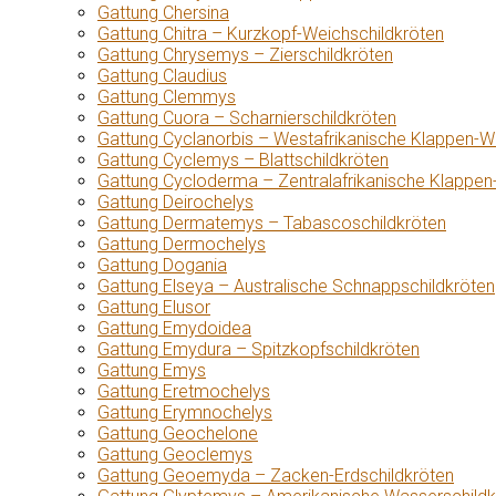
Gattung Chersina
Gattung Chitra – Kurzkopf-Weichschildkröten
Gattung Chrysemys – Zierschildkröten
Gattung Claudius
Gattung Clemmys
Gattung Cuora – Scharnierschildkröten
Gattung Cyclanorbis – Westafrikanische Klappen-W
Gattung Cyclemys – Blattschildkröten
Gattung Cycloderma – Zentralafrikanische Klappen
Gattung Deirochelys
Gattung Dermatemys – Tabascoschildkröten
Gattung Dermochelys
Gattung Dogania
Gattung Elseya – Australische Schnappschildkröten
Gattung Elusor
Gattung Emydoidea
Gattung Emydura – Spitzkopfschildkröten
Gattung Emys
Gattung Eretmochelys
Gattung Erymnochelys
Gattung Geochelone
Gattung Geoclemys
Gattung Geoemyda – Zacken-Erdschildkröten