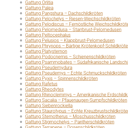
Gattung Orlitia
Gattung Palea
Gattung Pangshura – Dachschildkröten
Gattung Pelochelys – Riesen-Weichschildkröten
Gattung Pelodiscus – Fernöstliche Weichschildkröt
Gattung Pelomedusa – Starrbrust-Pelomedusen
Gattung Peltocephalus
Gattung Pelusios – Klappbrust-Pelomedusen
Gattung Phrynops – Bärtige Krötenkopf-Schildkröt
Gattung Platysternon
Gattung Podocnemis – Schienenschildkröten
Gattung Psammobates – Südafrikanische Landschi
Gattung Pseudemydura
Gattung Pseudemys – Echte Schmuckschildkröten
Gattung Pyxis – Spinnenschildkröten
Gattung Rafetus
Gattung Rheodytes
Gattung Rhinoclemmys – Amerikanische Erdschildk
Gattung Sacalia – Pfauenaugen-Sumpfschildkröten
Gattung Siebenrockiella
Gattung Staurotypus – Echte Kreuzbrustschildkröte
Gattung Sternotherus – Moschusschildkröten
Gattung Stigmochelys – Pantherschildkröten
Gattung Terrapene – Dosenschildkröten