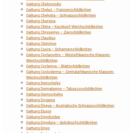
Gattung Chelonoidis
Gattung Chelus – Fransenschildkröten
Gattung Chelydra – Schnappschildkröten
Gattung Chersina
Gattung Chitra – Kurzkopf-Weichschildkröten
Gattung Chrysemys – Zierschildkröten
Gattung Claudius
Gattung Clemmys
Gattung Cuora – Scharnierschildkröten
Gattung Cyclanorbis – Westafrikanische Klappen-
Weichschildkröten
Gattung Cyclemys – Blattschildkröten
Gattung Cycloderma – Zentralafrikanische Klappen-
Weichschildkröten
Gattung Deirochelys
Gattung Dermatemys – Tabascoschildkröten
Gattung Dermochelys
Gattung Dogania
Gattung Elseya – Australische Schnappschildkröten
Gattung Elusor
Gattung Emydoidea
Gattung Emydura – Spitzkopfschildkröten
Gattung Emys