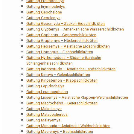
Gattung Eretmochelys
Gattung Erymnochelys
Gattung Geochelone
Gattung Geoclemys
Gattung Geoemyda – Zacken-Erdschildkröten
Gattung Glyptemys – Amerikanische Wasserschildkröten
Gattung Gopherus – Gopherschildkröten
Gattung Graptemys – Höckerschildkröten
Gattung Heosemys – Asiatische Erdschildkröten
Gattung Homopus – Flachschildkröten
Gattung Hydromedusa – Südamerikanische
Schlangenhalsschildkröten
Gattung Indotestudo – Asiatische Landschildkröten
Gattung Kinixys – Gelenkschildkröten
Gattung Kinosternon – Klappschildkröten
Gattung Lepidochelys
Gattung Leucocephalon
Gattung Lissemys – Asiatische Klappen-Weichschildkröten
Gattung Macrochelys – Geierschildkröten
Gattung Malaclemys
Gattung Malacochersus
Gattung Malayemys
Gattung Manouria – Asiatische Waldschildkröten
Gattung Mauremys – Bachschildkröten