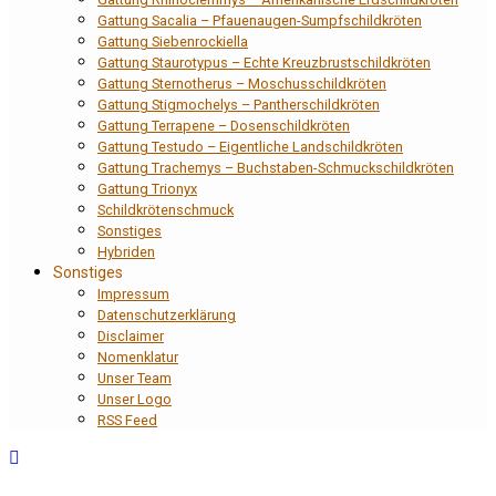
Gattung Sacalia – Pfauenaugen-Sumpfschildkröten
Gattung Siebenrockiella
Gattung Staurotypus – Echte Kreuzbrustschildkröten
Gattung Sternotherus – Moschusschildkröten
Gattung Stigmochelys – Pantherschildkröten
Gattung Terrapene – Dosenschildkröten
Gattung Testudo – Eigentliche Landschildkröten
Gattung Trachemys – Buchstaben-Schmuckschildkröten
Gattung Trionyx
Schildkrötenschmuck
Sonstiges
Hybriden
Sonstiges
Impressum
Datenschutzerklärung
Disclaimer
Nomenklatur
Unser Team
Unser Logo
RSS Feed