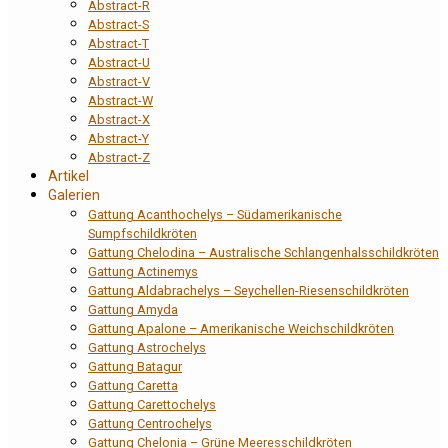
Abstract-R
Abstract-S
Abstract-T
Abstract-U
Abstract-V
Abstract-W
Abstract-X
Abstract-Y
Abstract-Z
Artikel
Galerien
Gattung Acanthochelys – Südamerikanische
Sumpfschildkröten
Gattung Chelodina – Australische Schlangenhalsschildkröten
Gattung Actinemys
Gattung Aldabrachelys – Seychellen-Riesenschildkröten
Gattung Amyda
Gattung Apalone – Amerikanische Weichschildkröten
Gattung Astrochelys
Gattung Batagur
Gattung Caretta
Gattung Carettochelys
Gattung Centrochelys
Gattung Chelonia – Grüne Meeresschildkröten