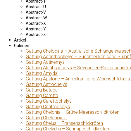
Abstract-T
Abstract-U
Abstract-V
Abstract-W
Abstract-X
Abstract-Y
Abstract-Z
Artikel
Galerien
Gattung Chelodina – Australische Schlangenhalssch
Gattung Acanthochelys – Südamerikanische Sumpf
Gattung Actinemys
Gattung Aldabrachelys – Seychellen-Riesenschildkr
Gattung Amyda
Gattung Apalone – Amerikanische Weichschildkröt
Gattung Astrochelys
Gattung Batagur
Gattung Caretta
Gattung Carettochelys
Gattung Centrochelys
Gattung Chelonia – Grüne Meeresschildkröten
Gattung Chelonoidis
Gattung Chelus – Fransenschildkröten
Gattung Chelydra – Schnappschildkröten