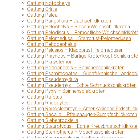
Gattung Notochelys
Gattung Orlitia
Gattung Palea
Gattung Pangshura – Dachschildkröten
Gattung Pelochelys – Riesen-Weichschildkröten
Gattung Pelodiscus – Fernöstliche Weichschildkröt
Gattung Pelomedusa – Starrbrust-Pelomedusen
Gattung Peltocephalus
Gattung Pelusios – Klappbrust-Pelomedusen
Gattung Phrynops – Bärtige Krötenkopf-Schildkröt
Gattung Platysternon
Gattung Podocnemis – Schienenschildkröten
Gattung Psammobates – Südafrikanische Landschi
Gattung Pseudemydura
Gattung Pseudemys – Echte Schmuckschildkröten
Gattung Pyxis – Spinnenschildkröten
Gattung Rafetus
Gattung Rheodytes
Gattung Rhinoclemmys – Amerikanische Erdschildk
Gattung Sacalia – Pfauenaugen-Sumpfschildkröten
Gattung Siebenrockiella
Gattung Staurotypus – Echte Kreuzbrustschildkröte
Gattung Sternotherus – Moschusschildkröten
Gattung Stigmochelys – Pantherschildkröten