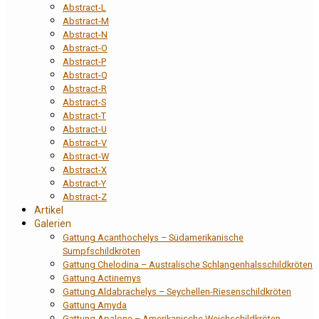
Abstract-L
Abstract-M
Abstract-N
Abstract-O
Abstract-P
Abstract-Q
Abstract-R
Abstract-S
Abstract-T
Abstract-U
Abstract-V
Abstract-W
Abstract-X
Abstract-Y
Abstract-Z
Artikel
Galerien
Gattung Acanthochelys – Südamerikanische
Sumpfschildkröten
Gattung Chelodina – Australische Schlangenhalsschildkröten
Gattung Actinemys
Gattung Aldabrachelys – Seychellen-Riesenschildkröten
Gattung Amyda
Gattung Apalone – Amerikanische Weichschildkröten