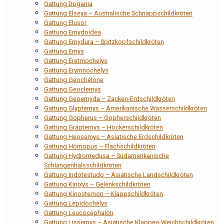
Gattung Dogania
Gattung Elseya – Australische Schnappschildkröten
Gattung Elusor
Gattung Emydoidea
Gattung Emydura – Spitzkopfschildkröten
Gattung Emys
Gattung Eretmochelys
Gattung Erymnochelys
Gattung Geochelone
Gattung Geoclemys
Gattung Geoemyda – Zacken-Erdschildkröten
Gattung Glyptemys – Amerikanische Wasserschildkröten
Gattung Gopherus – Gopherschildkröten
Gattung Graptemys – Höckerschildkröten
Gattung Heosemys – Asiatische Erdschildkröten
Gattung Homopus – Flachschildkröten
Gattung Hydromedusa – Südamerikanische
Schlangenhalsschildkröten
Gattung Indotestudo – Asiatische Landschildkröten
Gattung Kinixys – Gelenkschildkröten
Gattung Kinosternon – Klappschildkröten
Gattung Lepidochelys
Gattung Leucocephalon
Gattung Lissemys – Asiatische Klappen-Weichschildkröten