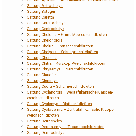
Gattung Astrochelys
Gattung Batagur
Gattung Caretta
Gattung Carettochelys
Gattung Centrochelys
Gattung Chelonia – Grüne Meeresschildkröten
Gattung Chelonoidis
Gattung Chelus – Fransenschildkröten
Gattung Chelydra – Schnappschildkröten
Gattung Chersina
Gattung Chitra – Kurzkopf-Weichschildkröten
Gattung Chrysemys – Zierschildkröten
Gattung Claudius
Gattung Clemmys
Gattung Cuora – Scharnierschildkröten
Gattung Cyclanorbis – Westafrikanische Klappen-
Weichschildkröten
Gattung Cyclemys – Blattschildkröten
Gattung Cycloderma – Zentralafrikanische Klappen-
Weichschildkröten
Gattung Deirochelys
Gattung Dermatemys – Tabascoschildkröten
Gattung Dermochelys