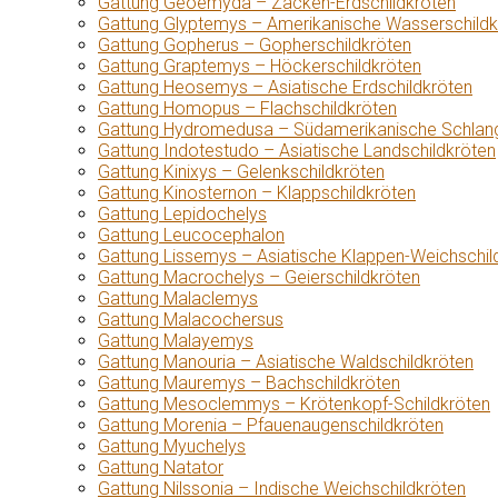
Gattung Geoemyda – Zacken-Erdschildkröten
Gattung Glyptemys – Amerikanische Wasserschildk
Gattung Gopherus – Gopherschildkröten
Gattung Graptemys – Höckerschildkröten
Gattung Heosemys – Asiatische Erdschildkröten
Gattung Homopus – Flachschildkröten
Gattung Hydromedusa – Südamerikanische Schlang
Gattung Indotestudo – Asiatische Landschildkröten
Gattung Kinixys – Gelenkschildkröten
Gattung Kinosternon – Klappschildkröten
Gattung Lepidochelys
Gattung Leucocephalon
Gattung Lissemys – Asiatische Klappen-Weichschil
Gattung Macrochelys – Geierschildkröten
Gattung Malaclemys
Gattung Malacochersus
Gattung Malayemys
Gattung Manouria – Asiatische Waldschildkröten
Gattung Mauremys – Bachschildkröten
Gattung Mesoclemmys – Krötenkopf-Schildkröten
Gattung Morenia – Pfauenaugenschildkröten
Gattung Myuchelys
Gattung Natator
Gattung Nilssonia – Indische Weichschildkröten