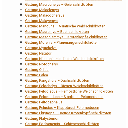
Gattung Macrochelys – Geierschildkröten
Gattung Malaclemys
Gattung Malacochersus
Gattung Malayemys
Gattung Manouria – Asiatische Waldschildkröten
Gattung Mauremys – Bachschildkröten
Gattung Mesoclemmys – Krötenkopf-Schildkröten
Gattung Morenia – Pfauenaugenschildkröten
Gattung Myuchelys
Gattung Natator
Gattung Nilssonia – Indische Weichschildkröten
Gattung Notochelys
Gattung Orlitia
Gattung Palea
Gattung Pangshura – Dachschildkröten
Gattung Pelochelys – Riesen-Weichschildkröten
Gattung Pelodiscus – Fernöstliche Weichschildkröten
Gattung Pelomedusa – Starrbrust-Pelomedusen
Gattung Peltocephalus
Gattung Pelusios – Klappbrust-Pelomedusen
Gattung Phrynops – Bärtige Krötenkopf-Schildkröten
Gattung Platysternon
Gattung Podocnemis – Schienenschildkröten