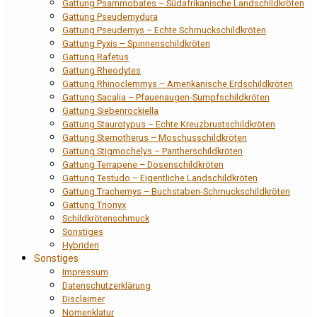
Gattung Psammobates – Südafrikanische Landschildkröten
Gattung Pseudemydura
Gattung Pseudemys – Echte Schmuckschildkröten
Gattung Pyxis – Spinnenschildkröten
Gattung Rafetus
Gattung Rheodytes
Gattung Rhinoclemmys – Amerikanische Erdschildkröten
Gattung Sacalia – Pfauenaugen-Sumpfschildkröten
Gattung Siebenrockiella
Gattung Staurotypus – Echte Kreuzbrustschildkröten
Gattung Sternotherus – Moschusschildkröten
Gattung Stigmochelys – Pantherschildkröten
Gattung Terrapene – Dosenschildkröten
Gattung Testudo – Eigentliche Landschildkröten
Gattung Trachemys – Buchstaben-Schmuckschildkröten
Gattung Trionyx
Schildkrötenschmuck
Sonstiges
Hybriden
Sonstiges
Impressum
Datenschutzerklärung
Disclaimer
Nomenklatur