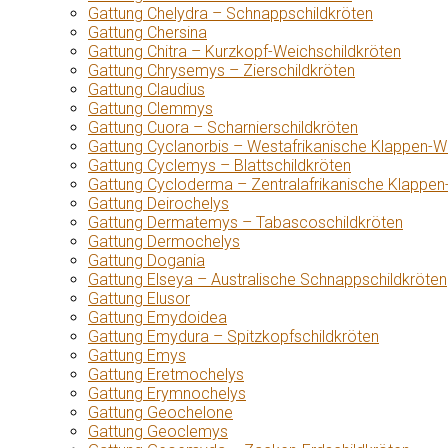
Gattung Chelydra – Schnappschildkröten
Gattung Chersina
Gattung Chitra – Kurzkopf-Weichschildkröten
Gattung Chrysemys – Zierschildkröten
Gattung Claudius
Gattung Clemmys
Gattung Cuora – Scharnierschildkröten
Gattung Cyclanorbis – Westafrikanische Klappen-W
Gattung Cyclemys – Blattschildkröten
Gattung Cycloderma – Zentralafrikanische Klappen
Gattung Deirochelys
Gattung Dermatemys – Tabascoschildkröten
Gattung Dermochelys
Gattung Dogania
Gattung Elseya – Australische Schnappschildkröten
Gattung Elusor
Gattung Emydoidea
Gattung Emydura – Spitzkopfschildkröten
Gattung Emys
Gattung Eretmochelys
Gattung Erymnochelys
Gattung Geochelone
Gattung Geoclemys