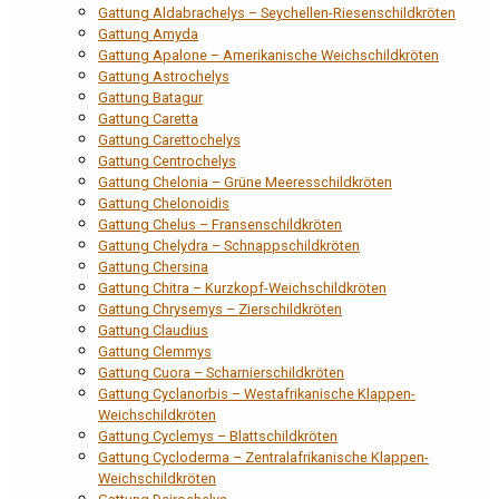
Gattung Aldabrachelys – Seychellen-Riesenschildkröten
Gattung Amyda
Gattung Apalone – Amerikanische Weichschildkröten
Gattung Astrochelys
Gattung Batagur
Gattung Caretta
Gattung Carettochelys
Gattung Centrochelys
Gattung Chelonia – Grüne Meeresschildkröten
Gattung Chelonoidis
Gattung Chelus – Fransenschildkröten
Gattung Chelydra – Schnappschildkröten
Gattung Chersina
Gattung Chitra – Kurzkopf-Weichschildkröten
Gattung Chrysemys – Zierschildkröten
Gattung Claudius
Gattung Clemmys
Gattung Cuora – Scharnierschildkröten
Gattung Cyclanorbis – Westafrikanische Klappen-
Weichschildkröten
Gattung Cyclemys – Blattschildkröten
Gattung Cycloderma – Zentralafrikanische Klappen-
Weichschildkröten