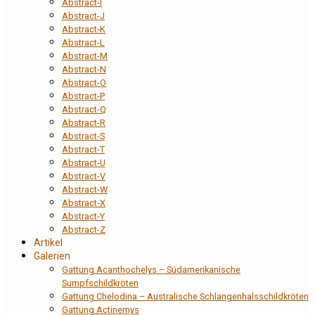
Abstract-I
Abstract-J
Abstract-K
Abstract-L
Abstract-M
Abstract-N
Abstract-O
Abstract-P
Abstract-Q
Abstract-R
Abstract-S
Abstract-T
Abstract-U
Abstract-V
Abstract-W
Abstract-X
Abstract-Y
Abstract-Z
Artikel
Galerien
Gattung Acanthochelys – Südamerikanische
Sumpfschildkröten
Gattung Chelodina – Australische Schlangenhalsschildkröten
Gattung Actinemys