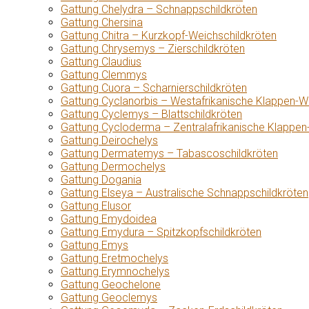
Gattung Chelydra – Schnappschildkröten
Gattung Chersina
Gattung Chitra – Kurzkopf-Weichschildkröten
Gattung Chrysemys – Zierschildkröten
Gattung Claudius
Gattung Clemmys
Gattung Cuora – Scharnierschildkröten
Gattung Cyclanorbis – Westafrikanische Klappen-W
Gattung Cyclemys – Blattschildkröten
Gattung Cycloderma – Zentralafrikanische Klappen
Gattung Deirochelys
Gattung Dermatemys – Tabascoschildkröten
Gattung Dermochelys
Gattung Dogania
Gattung Elseya – Australische Schnappschildkröten
Gattung Elusor
Gattung Emydoidea
Gattung Emydura – Spitzkopfschildkröten
Gattung Emys
Gattung Eretmochelys
Gattung Erymnochelys
Gattung Geochelone
Gattung Geoclemys