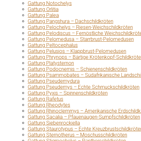
Gattung Notochelys
Gattung Orlitia
Gattung Palea
Gattung Pangshura – Dachschildkröten
Gattung Pelochelys – Riesen-Weichschildkröten
Gattung Pelodiscus – Fernöstliche Weichschildkröt
Gattung Pelomedusa – Starrbrust-Pelomedusen
Gattung Peltocephalus
Gattung Pelusios – Klappbrust-Pelomedusen
Gattung Phrynops – Bärtige Krötenkopf-Schildkröt
Gattung Platysternon
Gattung Podocnemis – Schienenschildkröten
Gattung Psammobates – Südafrikanische Landschi
Gattung Pseudemydura
Gattung Pseudemys – Echte Schmuckschildkröten
Gattung Pyxis – Spinnenschildkröten
Gattung Rafetus
Gattung Rheodytes
Gattung Rhinoclemmys – Amerikanische Erdschildk
Gattung Sacalia – Pfauenaugen-Sumpfschildkröten
Gattung Siebenrockiella
Gattung Staurotypus – Echte Kreuzbrustschildkröte
Gattung Sternotherus – Moschusschildkröten
Gattung Stigmochelys – Pantherschildkröten