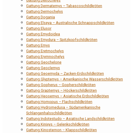
Gattung Deirochelys
Gattung Dermatemys – Tabascoschildkröten
Gattung Dermochelys
Gattung Dogania
Gattung Elseya – Australische Schnappschildkröten
Gattung Elusor
Gattung Emydoidea
Gattung Emydura – Spitzkopfschildkröten
Gattung Emys
Gattung Eretmochelys
Gattung Erymnochelys
Gattung Geochelone
Gattung Geoclemys
Gattung Geoemyda – Zacken-Erdschildkröten
Gattung Glyptemys – Amerikanische Wasserschildkröten
Gattung Gopherus – Gopherschildkröten
Gattung Graptemys – Höckerschildkröten
Gattung Heosemys – Asiatische Erdschildkröten
Gattung Homopus – Flachschildkröten
Gattung Hydromedusa – Südamerikanische
Schlangenhalsschildkröten
Gattung Indotestudo – Asiatische Landschildkröten
Gattung Kinixys – Gelenkschildkröten
Gattung Kinosternon – Klappschildkröten