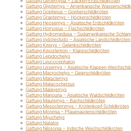
Gattung Geoemyda – Zacken-Erdschildkröten
Gattung Glyptemys – Amerikanische Wasserschildk
Gattung Gopherus – Gopherschildkröten
Gattung Graptemys – Höckerschildkröten
Gattung Heosemys – Asiatische Erdschildkröten
Gattung Homopus – Flachschildkröten
Gattung Hydromedusa – Südamerikanische Schlang
Gattung Indotestudo – Asiatische Landschildkröten
Gattung Kinixys – Gelenkschildkröten
Gattung Kinosternon – Klappschildkröten
Gattung Lepidochelys
Gattung Leucocephalon
Gattung Lissemys – Asiatische Klappen-Weichschil
Gattung Macrochelys – Geierschildkröten
Gattung Malaclemys
Gattung Malacochersus
Gattung Malayemys
Gattung Manouria – Asiatische Waldschildkröten
Gattung Mauremys – Bachschildkröten
Gattung Mesoclemmys – Krötenkopf-Schildkröten
Gattung Morenia – Pfauenaugenschildkröten
Gattung Myuchelys
Gattung Natator
Gattung Nilssonia – Indische Weichschildkröten