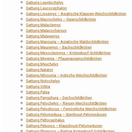
Gattung Lepidochelys
Gattung Leucocephalon
Gattung Lissemys – Asiatische Klappen-Weichschildkröten
Gattung Macrochelys – Geierschildkröten
Gattung Malaclemys
Gattung Malacochersus
Gattung Malayemys
Gattung Manouria – Asiatische Waldschildkröten
Gattung Mauremys – Bachschildkröten
Gattung Mesoclemmys – Krötenkopf-Schildkröten
Gattung Morenia – Pfauenaugenschildkröten
Gattung Myuchelys
Gattung Natator
Gattung Nilssonia – Indische Weichschildkröten
Gattung Notochelys
Gattung Orlitia
Gattung Palea
Gattung Pangshura – Dachschildkröten
Gattung Pelochelys – Riesen-Weichschildkröten
Gattung Pelodiscus – Fernöstliche Weichschildkröten
Gattung Pelomedusa – Starrbrust-Pelomedusen
Gattung Peltocephalus
Gattung Pelusios – Klappbrust-Pelomedusen
Gattung Phrynops – Bärtige Krötenkopf-Schildkröten