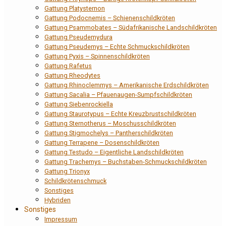
Gattung Platysternon
Gattung Podocnemis – Schienenschildkröten
Gattung Psammobates – Südafrikanische Landschildkröten
Gattung Pseudemydura
Gattung Pseudemys – Echte Schmuckschildkröten
Gattung Pyxis – Spinnenschildkröten
Gattung Rafetus
Gattung Rheodytes
Gattung Rhinoclemmys – Amerikanische Erdschildkröten
Gattung Sacalia – Pfauenaugen-Sumpfschildkröten
Gattung Siebenrockiella
Gattung Staurotypus – Echte Kreuzbrustschildkröten
Gattung Sternotherus – Moschusschildkröten
Gattung Stigmochelys – Pantherschildkröten
Gattung Terrapene – Dosenschildkröten
Gattung Testudo – Eigentliche Landschildkröten
Gattung Trachemys – Buchstaben-Schmuckschildkröten
Gattung Trionyx
Schildkrötenschmuck
Sonstiges
Hybriden
Sonstiges
Impressum