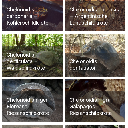
Chelonoidis
Chelonoidis chilensis
carbonaria –
– Argentinische
Köhlerschildkröte
Landschildkröte
Chelonoidis
denticulata –
Chelonoidis
Waldschildkröte
donfaustoi
Chelonoidis niger –
Chelonoidis nigra –
Floreana-
Galapagos-
Riesenschildkröte
Riesenschildkröte