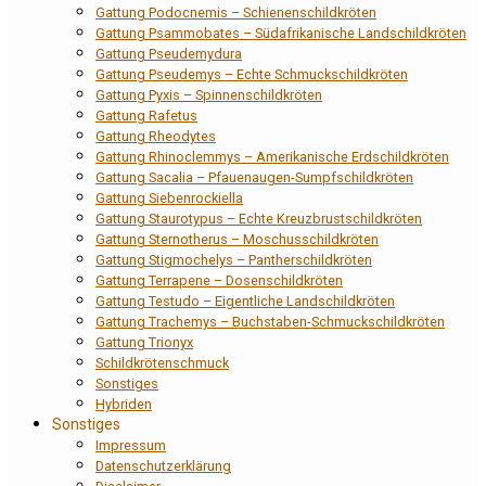
Gattung Podocnemis – Schienenschildkröten
Gattung Psammobates – Südafrikanische Landschildkröten
Gattung Pseudemydura
Gattung Pseudemys – Echte Schmuckschildkröten
Gattung Pyxis – Spinnenschildkröten
Gattung Rafetus
Gattung Rheodytes
Gattung Rhinoclemmys – Amerikanische Erdschildkröten
Gattung Sacalia – Pfauenaugen-Sumpfschildkröten
Gattung Siebenrockiella
Gattung Staurotypus – Echte Kreuzbrustschildkröten
Gattung Sternotherus – Moschusschildkröten
Gattung Stigmochelys – Pantherschildkröten
Gattung Terrapene – Dosenschildkröten
Gattung Testudo – Eigentliche Landschildkröten
Gattung Trachemys – Buchstaben-Schmuckschildkröten
Gattung Trionyx
Schildkrötenschmuck
Sonstiges
Hybriden
Sonstiges
Impressum
Datenschutzerklärung