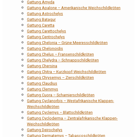
Gattung Amyda
Gattung Apalone – Amerikanische Weichschildkröten
Gattung Astrochelys
Gattung Batagur
Gattung Caretta
Gattung Carettochelys
Gattung Centrochelys
Gattung Chelonia – Grüne Meeresschildkröten
Gattung Chelonoidis
Gattung Chelus – Fransenschildkröten
Gattung Chelydra – Schnappschildkröten
Gattung Chersina
Gattung Chitra – Kurzkopf-Weichschildkröten
Gattung Chrysemys – Zierschildkröten
Gattung Claudius
Gattung Clemmys
Gattung Cuora – Scharnierschildkröten
Gattung Cyclanorbis – Westafrikanische Klappen-
Weichschildkröten
Gattung Cyclemys – Blattschildkröten
Gattung Cycloderma – Zentralafrikanische Klappen-
Weichschildkröten
Gattung Deirochelys
Gattung Dermatemys – Tabascoschildkröten