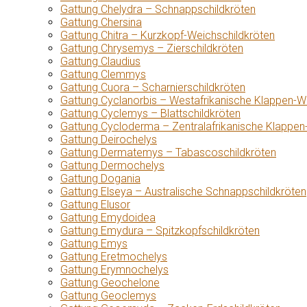
Gattung Chelydra – Schnappschildkröten
Gattung Chersina
Gattung Chitra – Kurzkopf-Weichschildkröten
Gattung Chrysemys – Zierschildkröten
Gattung Claudius
Gattung Clemmys
Gattung Cuora – Scharnierschildkröten
Gattung Cyclanorbis – Westafrikanische Klappen-W
Gattung Cyclemys – Blattschildkröten
Gattung Cycloderma – Zentralafrikanische Klappen
Gattung Deirochelys
Gattung Dermatemys – Tabascoschildkröten
Gattung Dermochelys
Gattung Dogania
Gattung Elseya – Australische Schnappschildkröten
Gattung Elusor
Gattung Emydoidea
Gattung Emydura – Spitzkopfschildkröten
Gattung Emys
Gattung Eretmochelys
Gattung Erymnochelys
Gattung Geochelone
Gattung Geoclemys