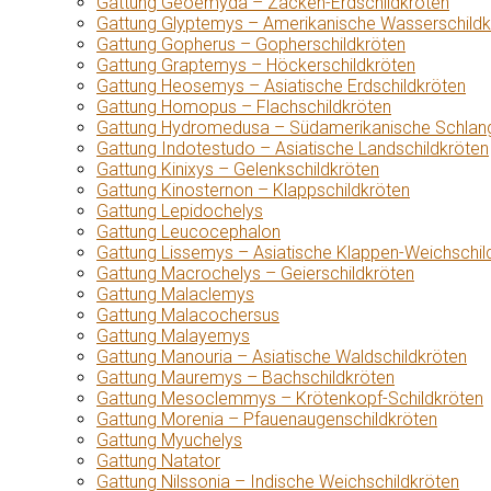
Gattung Geoemyda – Zacken-Erdschildkröten
Gattung Glyptemys – Amerikanische Wasserschildk
Gattung Gopherus – Gopherschildkröten
Gattung Graptemys – Höckerschildkröten
Gattung Heosemys – Asiatische Erdschildkröten
Gattung Homopus – Flachschildkröten
Gattung Hydromedusa – Südamerikanische Schlang
Gattung Indotestudo – Asiatische Landschildkröten
Gattung Kinixys – Gelenkschildkröten
Gattung Kinosternon – Klappschildkröten
Gattung Lepidochelys
Gattung Leucocephalon
Gattung Lissemys – Asiatische Klappen-Weichschil
Gattung Macrochelys – Geierschildkröten
Gattung Malaclemys
Gattung Malacochersus
Gattung Malayemys
Gattung Manouria – Asiatische Waldschildkröten
Gattung Mauremys – Bachschildkröten
Gattung Mesoclemmys – Krötenkopf-Schildkröten
Gattung Morenia – Pfauenaugenschildkröten
Gattung Myuchelys
Gattung Natator
Gattung Nilssonia – Indische Weichschildkröten