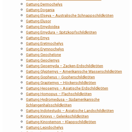
Gattung Dermochelys
Gattung Dogania
Gattung Elseya – Australische Schnappschildkröten
Gattung Elusor
Gattung Emydoidea
Gattung Emydura – Spitzkopfschildkröten
Gattung Emys
Gattung Eretmochelys
Gattung Erymnochelys
Gattung Geochelone
Gattung Geoclemys
Gattung Geoemyda – Zacken-Erdschildkröten
Gattung Glyptemys – Amerikanische Wasserschildkröten
Gattung Gopherus – Gopherschildkröten
Gattung Graptemys – Höckerschildkröten
Gattung Heosemys – Asiatische Erdschildkröten
Gattung Homopus – Flachschildkröten
Gattung Hydromedusa – Südamerikanische
Schlangenhalsschildkröten
Gattung Indotestudo – Asiatische Landschildkröten
Gattung Kinixys – Gelenkschildkröten
Gattung Kinosternon – Klappschildkröten
Gattung Lepidochelys