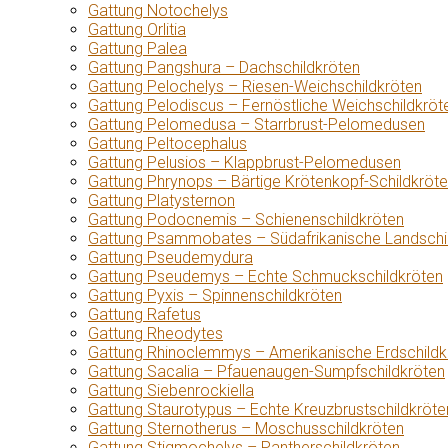
Gattung Notochelys
Gattung Orlitia
Gattung Palea
Gattung Pangshura – Dachschildkröten
Gattung Pelochelys – Riesen-Weichschildkröten
Gattung Pelodiscus – Fernöstliche Weichschildkröt
Gattung Pelomedusa – Starrbrust-Pelomedusen
Gattung Peltocephalus
Gattung Pelusios – Klappbrust-Pelomedusen
Gattung Phrynops – Bärtige Krötenkopf-Schildkröt
Gattung Platysternon
Gattung Podocnemis – Schienenschildkröten
Gattung Psammobates – Südafrikanische Landschi
Gattung Pseudemydura
Gattung Pseudemys – Echte Schmuckschildkröten
Gattung Pyxis – Spinnenschildkröten
Gattung Rafetus
Gattung Rheodytes
Gattung Rhinoclemmys – Amerikanische Erdschildk
Gattung Sacalia – Pfauenaugen-Sumpfschildkröten
Gattung Siebenrockiella
Gattung Staurotypus – Echte Kreuzbrustschildkröte
Gattung Sternotherus – Moschusschildkröten
Gattung Stigmochelys – Pantherschildkröten