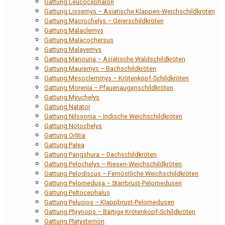
Gattung Leucocephalon
Gattung Lissemys – Asiatische Klappen-Weichschildkröten
Gattung Macrochelys – Geierschildkröten
Gattung Malaclemys
Gattung Malacochersus
Gattung Malayemys
Gattung Manouria – Asiatische Waldschildkröten
Gattung Mauremys – Bachschildkröten
Gattung Mesoclemmys – Krötenkopf-Schildkröten
Gattung Morenia – Pfauenaugenschildkröten
Gattung Myuchelys
Gattung Natator
Gattung Nilssonia – Indische Weichschildkröten
Gattung Notochelys
Gattung Orlitia
Gattung Palea
Gattung Pangshura – Dachschildkröten
Gattung Pelochelys – Riesen-Weichschildkröten
Gattung Pelodiscus – Fernöstliche Weichschildkröten
Gattung Pelomedusa – Starrbrust-Pelomedusen
Gattung Peltocephalus
Gattung Pelusios – Klappbrust-Pelomedusen
Gattung Phrynops – Bärtige Krötenkopf-Schildkröten
Gattung Platysternon