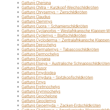
Gattung Chersina
Gattung Chitra – Kurzkopf-Weichschildkröten
Gattung Chrysemys – Zierschildkröten
Gattung Claudius
Gattung Clemmys
Gattung Cuora – Scharnierschildkröten
Gattung Cyclanorbis – Westafrikanische Klappen-W
Gattung Cyclemys – Blattschildkröten
Gattung Cycloderma – Zentralafrikanische Klappen
Gattung Deirochelys
Gattung Dermatemys – Tabascoschildkröten
Gattung Dermochelys
Gattung Dogania
Gattung Elseya – Australische Schnappschildkröten
Gattung Elusor
Gattung Emydoidea
Gattung Emydura – Spitzkopfschildkröten
Gattung Emys
Gattung Eretmochelys
Gattung Erymnochelys
Gattung Geochelone
Gattung Geoclemys
Gattung Geoemyda – Zacken-Erdschildkröten