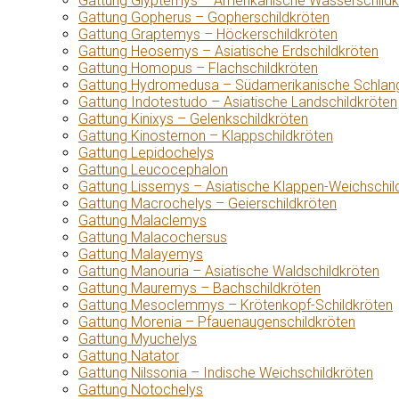
Gattung Glyptemys – Amerikanische Wasserschildk
Gattung Gopherus – Gopherschildkröten
Gattung Graptemys – Höckerschildkröten
Gattung Heosemys – Asiatische Erdschildkröten
Gattung Homopus – Flachschildkröten
Gattung Hydromedusa – Südamerikanische Schlang
Gattung Indotestudo – Asiatische Landschildkröten
Gattung Kinixys – Gelenkschildkröten
Gattung Kinosternon – Klappschildkröten
Gattung Lepidochelys
Gattung Leucocephalon
Gattung Lissemys – Asiatische Klappen-Weichschil
Gattung Macrochelys – Geierschildkröten
Gattung Malaclemys
Gattung Malacochersus
Gattung Malayemys
Gattung Manouria – Asiatische Waldschildkröten
Gattung Mauremys – Bachschildkröten
Gattung Mesoclemmys – Krötenkopf-Schildkröten
Gattung Morenia – Pfauenaugenschildkröten
Gattung Myuchelys
Gattung Natator
Gattung Nilssonia – Indische Weichschildkröten
Gattung Notochelys