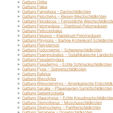
Gattung Orlitia
Gattung Palea
Gattung Pangshura – Dachschildkröten
Gattung Pelochelys – Riesen-Weichschildkröten
Gattung Pelodiscus – Fernöstliche Weichschildkröt
Gattung Pelomedusa – Starrbrust-Pelomedusen
Gattung Peltocephalus
Gattung Pelusios – Klappbrust-Pelomedusen
Gattung Phrynops – Bärtige Krötenkopf-Schildkröt
Gattung Platysternon
Gattung Podocnemis – Schienenschildkröten
Gattung Psammobates – Südafrikanische Landschi
Gattung Pseudemydura
Gattung Pseudemys – Echte Schmuckschildkröten
Gattung Pyxis – Spinnenschildkröten
Gattung Rafetus
Gattung Rheodytes
Gattung Rhinoclemmys – Amerikanische Erdschildk
Gattung Sacalia – Pfauenaugen-Sumpfschildkröten
Gattung Siebenrockiella
Gattung Staurotypus – Echte Kreuzbrustschildkröte
Gattung Sternotherus – Moschusschildkröten
Gattung Stigmochelys – Pantherschildkröten
Gattung Terrapene – Dosenschildkröten