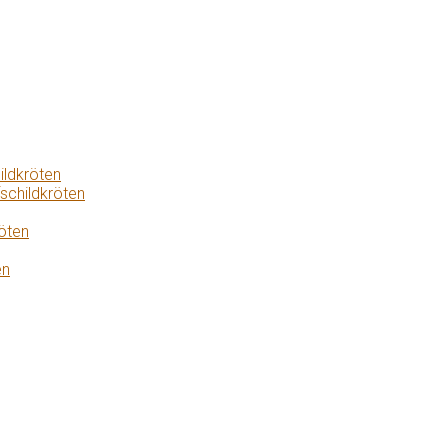
ildkröten
schildkröten
öten
en