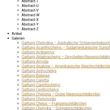
Abstract-T
Abstract-U
Abstract-V
Abstract-W
Abstract-X
Abstract-Y
Abstract-Z
Artikel
Galerien
Gattung Chelodina – Australische Schlangenhalssch
Gattung Acanthochelys – Südamerikanische Sumpf
Gattung Actinemys
Gattung Aldabrachelys – Seychellen-Riesenschildkr
Gattung Amyda
Gattung Apalone – Amerikanische Weichschildkröt
Gattung Astrochelys
Gattung Batagur
Gattung Caretta
Gattung Carettochelys
Gattung Centrochelys
Gattung Chelonia – Grüne Meeresschildkröten
Gattung Chelonoidis
Gattung Chelus – Fransenschildkröten
Gattung Chelydra – Schnappschildkröten