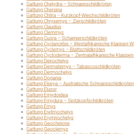
Gattung Chelydra – Schnappschildkröten
Gattung Chersina
Gattung Chitra – Kurzkopf-Weichschildkröten
Gattung Chrysemys – Zierschildkröten
Gattung Claudius
Gattung Clemmys
Gattung Cuora – Scharnierschildkröten
Gattung Cyclanorbis – Westafrikanische Klappen-W
Gattung Cyclemys – Blattschildkröten
Gattung Cycloderma – Zentralafrikanische Klappen
Gattung Deirochelys
Gattung Dermatemys – Tabascoschildkröten
Gattung Dermochelys
Gattung Dogania
Gattung Elseya – Australische Schnappschildkröten
Gattung Elusor
Gattung Emydoidea
Gattung Emydura – Spitzkopfschildkröten
Gattung Emys
Gattung Eretmochelys
Gattung Erymnochelys
Gattung Geochelone
Gattung Geoclemys