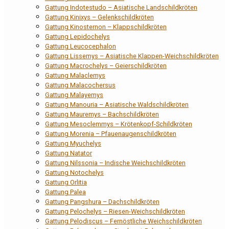
Gattung Indotestudo – Asiatische Landschildkröten
Gattung Kinixys – Gelenkschildkröten
Gattung Kinosternon – Klappschildkröten
Gattung Lepidochelys
Gattung Leucocephalon
Gattung Lissemys – Asiatische Klappen-Weichschildkröten
Gattung Macrochelys – Geierschildkröten
Gattung Malaclemys
Gattung Malacochersus
Gattung Malayemys
Gattung Manouria – Asiatische Waldschildkröten
Gattung Mauremys – Bachschildkröten
Gattung Mesoclemmys – Krötenkopf-Schildkröten
Gattung Morenia – Pfauenaugenschildkröten
Gattung Myuchelys
Gattung Natator
Gattung Nilssonia – Indische Weichschildkröten
Gattung Notochelys
Gattung Orlitia
Gattung Palea
Gattung Pangshura – Dachschildkröten
Gattung Pelochelys – Riesen-Weichschildkröten
Gattung Pelodiscus – Fernöstliche Weichschildkröten