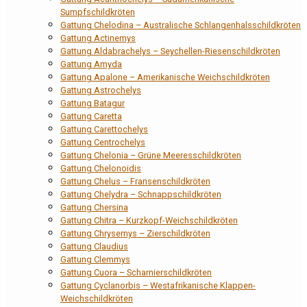
Sumpfschildkröten
Gattung Chelodina – Australische Schlangenhalsschildkröten
Gattung Actinemys
Gattung Aldabrachelys – Seychellen-Riesenschildkröten
Gattung Amyda
Gattung Apalone – Amerikanische Weichschildkröten
Gattung Astrochelys
Gattung Batagur
Gattung Caretta
Gattung Carettochelys
Gattung Centrochelys
Gattung Chelonia – Grüne Meeresschildkröten
Gattung Chelonoidis
Gattung Chelus – Fransenschildkröten
Gattung Chelydra – Schnappschildkröten
Gattung Chersina
Gattung Chitra – Kurzkopf-Weichschildkröten
Gattung Chrysemys – Zierschildkröten
Gattung Claudius
Gattung Clemmys
Gattung Cuora – Scharnierschildkröten
Gattung Cyclanorbis – Westafrikanische Klappen-
Weichschildkröten