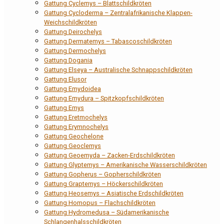
Gattung Cyclemys – Blattschildkröten
Gattung Cycloderma – Zentralafrikanische Klappen-
Weichschildkröten
Gattung Deirochelys
Gattung Dermatemys – Tabascoschildkröten
Gattung Dermochelys
Gattung Dogania
Gattung Elseya – Australische Schnappschildkröten
Gattung Elusor
Gattung Emydoidea
Gattung Emydura – Spitzkopfschildkröten
Gattung Emys
Gattung Eretmochelys
Gattung Erymnochelys
Gattung Geochelone
Gattung Geoclemys
Gattung Geoemyda – Zacken-Erdschildkröten
Gattung Glyptemys – Amerikanische Wasserschildkröten
Gattung Gopherus – Gopherschildkröten
Gattung Graptemys – Höckerschildkröten
Gattung Heosemys – Asiatische Erdschildkröten
Gattung Homopus – Flachschildkröten
Gattung Hydromedusa – Südamerikanische
Schlangenhalsschildkröten