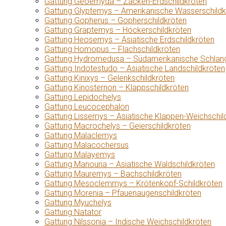
Gattung Geoemyda – Zacken-Erdschildkröten
Gattung Glyptemys – Amerikanische Wasserschildk
Gattung Gopherus – Gopherschildkröten
Gattung Graptemys – Höckerschildkröten
Gattung Heosemys – Asiatische Erdschildkröten
Gattung Homopus – Flachschildkröten
Gattung Hydromedusa – Südamerikanische Schlang
Gattung Indotestudo – Asiatische Landschildkröten
Gattung Kinixys – Gelenkschildkröten
Gattung Kinosternon – Klappschildkröten
Gattung Lepidochelys
Gattung Leucocephalon
Gattung Lissemys – Asiatische Klappen-Weichschil
Gattung Macrochelys – Geierschildkröten
Gattung Malaclemys
Gattung Malacochersus
Gattung Malayemys
Gattung Manouria – Asiatische Waldschildkröten
Gattung Mauremys – Bachschildkröten
Gattung Mesoclemmys – Krötenkopf-Schildkröten
Gattung Morenia – Pfauenaugenschildkröten
Gattung Myuchelys
Gattung Natator
Gattung Nilssonia – Indische Weichschildkröten