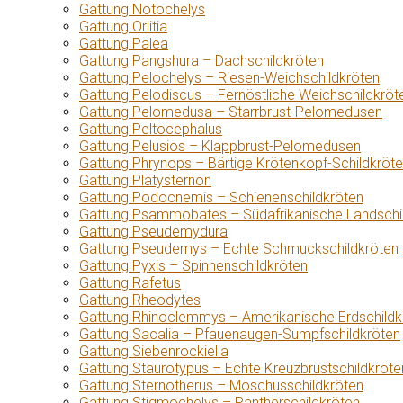
Gattung Notochelys
Gattung Orlitia
Gattung Palea
Gattung Pangshura – Dachschildkröten
Gattung Pelochelys – Riesen-Weichschildkröten
Gattung Pelodiscus – Fernöstliche Weichschildkröt
Gattung Pelomedusa – Starrbrust-Pelomedusen
Gattung Peltocephalus
Gattung Pelusios – Klappbrust-Pelomedusen
Gattung Phrynops – Bärtige Krötenkopf-Schildkröt
Gattung Platysternon
Gattung Podocnemis – Schienenschildkröten
Gattung Psammobates – Südafrikanische Landschi
Gattung Pseudemydura
Gattung Pseudemys – Echte Schmuckschildkröten
Gattung Pyxis – Spinnenschildkröten
Gattung Rafetus
Gattung Rheodytes
Gattung Rhinoclemmys – Amerikanische Erdschildk
Gattung Sacalia – Pfauenaugen-Sumpfschildkröten
Gattung Siebenrockiella
Gattung Staurotypus – Echte Kreuzbrustschildkröte
Gattung Sternotherus – Moschusschildkröten
Gattung Stigmochelys – Pantherschildkröten