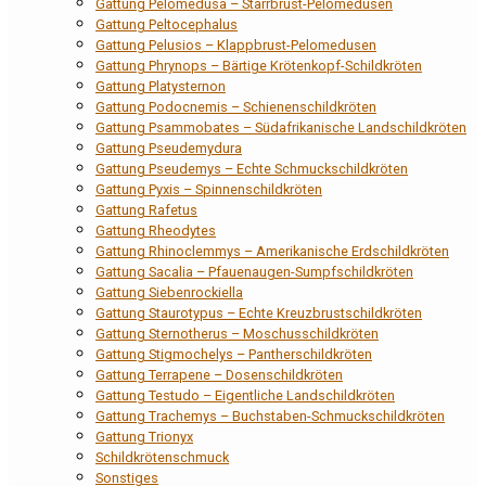
Gattung Pelomedusa – Starrbrust-Pelomedusen
Gattung Peltocephalus
Gattung Pelusios – Klappbrust-Pelomedusen
Gattung Phrynops – Bärtige Krötenkopf-Schildkröten
Gattung Platysternon
Gattung Podocnemis – Schienenschildkröten
Gattung Psammobates – Südafrikanische Landschildkröten
Gattung Pseudemydura
Gattung Pseudemys – Echte Schmuckschildkröten
Gattung Pyxis – Spinnenschildkröten
Gattung Rafetus
Gattung Rheodytes
Gattung Rhinoclemmys – Amerikanische Erdschildkröten
Gattung Sacalia – Pfauenaugen-Sumpfschildkröten
Gattung Siebenrockiella
Gattung Staurotypus – Echte Kreuzbrustschildkröten
Gattung Sternotherus – Moschusschildkröten
Gattung Stigmochelys – Pantherschildkröten
Gattung Terrapene – Dosenschildkröten
Gattung Testudo – Eigentliche Landschildkröten
Gattung Trachemys – Buchstaben-Schmuckschildkröten
Gattung Trionyx
Schildkrötenschmuck
Sonstiges