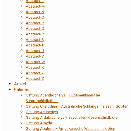
Abstract-L
Abstract-M
Abstract-N
Abstract-O
Abstract-P
Abstract-Q
Abstract-R
Abstract-S
Abstract-T
Abstract-U
Abstract-V
Abstract-W
Abstract-X
Abstract-Y
Abstract-Z
Artikel
Galerien
Gattung Acanthochelys – Südamerikanische
Sumpfschildkröten
Gattung Chelodina – Australische Schlangenhalsschildkröten
Gattung Actinemys
Gattung Aldabrachelys – Seychellen-Riesenschildkröten
Gattung Amyda
Gattung Apalone – Amerikanische Weichschildkröten