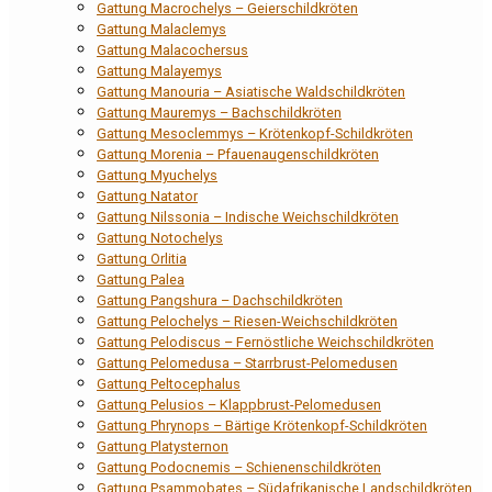
Gattung Macrochelys – Geierschildkröten
Gattung Malaclemys
Gattung Malacochersus
Gattung Malayemys
Gattung Manouria – Asiatische Waldschildkröten
Gattung Mauremys – Bachschildkröten
Gattung Mesoclemmys – Krötenkopf-Schildkröten
Gattung Morenia – Pfauenaugenschildkröten
Gattung Myuchelys
Gattung Natator
Gattung Nilssonia – Indische Weichschildkröten
Gattung Notochelys
Gattung Orlitia
Gattung Palea
Gattung Pangshura – Dachschildkröten
Gattung Pelochelys – Riesen-Weichschildkröten
Gattung Pelodiscus – Fernöstliche Weichschildkröten
Gattung Pelomedusa – Starrbrust-Pelomedusen
Gattung Peltocephalus
Gattung Pelusios – Klappbrust-Pelomedusen
Gattung Phrynops – Bärtige Krötenkopf-Schildkröten
Gattung Platysternon
Gattung Podocnemis – Schienenschildkröten
Gattung Psammobates – Südafrikanische Landschildkröten