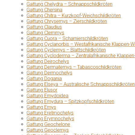
Gattung Chelydra – Schnappschildkröten
Gattung Chersina
Gattung Chitra – Kurzkopf-Weichschildkröten
Gattung Chrysemys – Zierschildkröten
Gattung Claudius
Gattung Clemmys
Gattung Cuora – Scharnierschildkröten
Gattung Cyclanorbis – Westafrikanische Klappen-W
Gattung Cyclemys – Blattschildkröten
Gattung Cycloderma – Zentralafrikanische Klappen
Gattung Deirochelys
Gattung Dermatemys – Tabascoschildkröten
Gattung Dermochelys
Gattung Dogania
Gattung Elseya – Australische Schnappschildkröten
Gattung Elusor
Gattung Emydoidea
Gattung Emydura – Spitzkopfschildkröten
Gattung Emys
Gattung Eretmochelys
Gattung Erymnochelys
Gattung Geochelone
Gattung Geoclemys