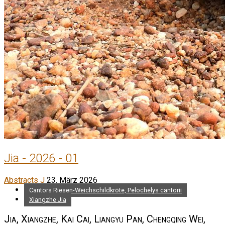
Jia - 2026 - 01
Abstracts J
23. März 2026
Cantors Riesen-Weichschildkröte, Pelochelys cantorii
Xiangzhe Jia
Jia, Xiangzhe, Kai Cai, Liangyu Pan, Chengqing Wei,