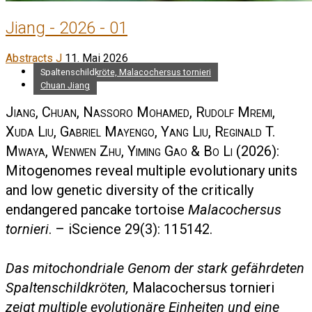
Jiang - 2026 - 01
Abstracts J
11. Mai 2026
Spaltenschildkröte, Malacochersus tornieri
Chuan Jiang
Jiang, Chuan, Nassoro Mohamed, Rudolf Mremi,
Xuda Liu, Gabriel Mayengo, Yang Liu, Reginald T.
Mwaya, Wenwen Zhu, Yiming Gao & Bo Li
(2026):
Mitogenomes reveal multiple evolutionary units
and low genetic diversity of the critically
endangered pancake tortoise
Malacochersus
tornieri
. – iScience 29(3): 115142.
Das mitochondriale Genom der stark gefährdeten
Spaltenschildkröten,
Malacochersus tornieri
zeigt multiple evolutionäre Einheiten und eine