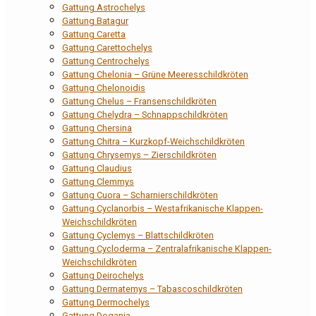
Gattung Astrochelys
Gattung Batagur
Gattung Caretta
Gattung Carettochelys
Gattung Centrochelys
Gattung Chelonia – Grüne Meeresschildkröten
Gattung Chelonoidis
Gattung Chelus – Fransenschildkröten
Gattung Chelydra – Schnappschildkröten
Gattung Chersina
Gattung Chitra – Kurzkopf-Weichschildkröten
Gattung Chrysemys – Zierschildkröten
Gattung Claudius
Gattung Clemmys
Gattung Cuora – Scharnierschildkröten
Gattung Cyclanorbis – Westafrikanische Klappen-
Weichschildkröten
Gattung Cyclemys – Blattschildkröten
Gattung Cycloderma – Zentralafrikanische Klappen-
Weichschildkröten
Gattung Deirochelys
Gattung Dermatemys – Tabascoschildkröten
Gattung Dermochelys
Gattung Dogania