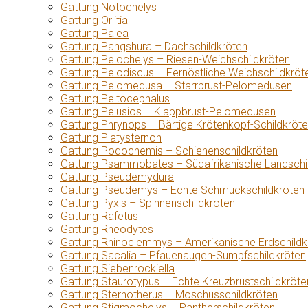
Gattung Notochelys
Gattung Orlitia
Gattung Palea
Gattung Pangshura – Dachschildkröten
Gattung Pelochelys – Riesen-Weichschildkröten
Gattung Pelodiscus – Fernöstliche Weichschildkröt
Gattung Pelomedusa – Starrbrust-Pelomedusen
Gattung Peltocephalus
Gattung Pelusios – Klappbrust-Pelomedusen
Gattung Phrynops – Bärtige Krötenkopf-Schildkröt
Gattung Platysternon
Gattung Podocnemis – Schienenschildkröten
Gattung Psammobates – Südafrikanische Landschi
Gattung Pseudemydura
Gattung Pseudemys – Echte Schmuckschildkröten
Gattung Pyxis – Spinnenschildkröten
Gattung Rafetus
Gattung Rheodytes
Gattung Rhinoclemmys – Amerikanische Erdschildk
Gattung Sacalia – Pfauenaugen-Sumpfschildkröten
Gattung Siebenrockiella
Gattung Staurotypus – Echte Kreuzbrustschildkröte
Gattung Sternotherus – Moschusschildkröten
Gattung Stigmochelys – Pantherschildkröten