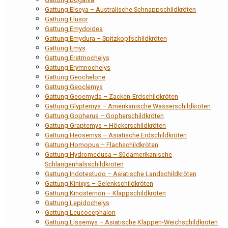
Gattung Elseya – Australische Schnappschildkröten
Gattung Elusor
Gattung Emydoidea
Gattung Emydura – Spitzkopfschildkröten
Gattung Emys
Gattung Eretmochelys
Gattung Erymnochelys
Gattung Geochelone
Gattung Geoclemys
Gattung Geoemyda – Zacken-Erdschildkröten
Gattung Glyptemys – Amerikanische Wasserschildkröten
Gattung Gopherus – Gopherschildkröten
Gattung Graptemys – Höckerschildkröten
Gattung Heosemys – Asiatische Erdschildkröten
Gattung Homopus – Flachschildkröten
Gattung Hydromedusa – Südamerikanische
Schlangenhalsschildkröten
Gattung Indotestudo – Asiatische Landschildkröten
Gattung Kinixys – Gelenkschildkröten
Gattung Kinosternon – Klappschildkröten
Gattung Lepidochelys
Gattung Leucocephalon
Gattung Lissemys – Asiatische Klappen-Weichschildkröten