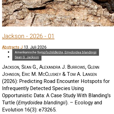
Jackson - 2026 - 01
Abstracts J
13. Juli 2026
Amerikanische Sumpfschildkröte, Emydoidea blandingii
Sean G. Jackson
Jackson, Sean G., Alexandra J. Burrows, Glenn
Johnson, Eric M. McCluskey & Tom A. Langen
(2026): Predicting Road Encounter Hotspots for
Infrequently Detected Species Using
Opportunistic Data: A Case Study With Blanding's
Turtle (
Emydoidea blandingii
). – Ecology and
Evolution 16(3): e73265.