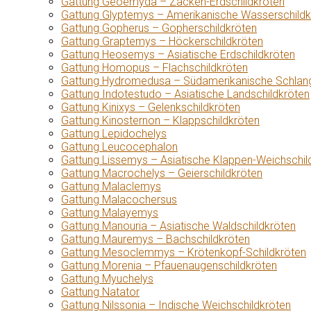
Gattung Geoemyda – Zacken-Erdschildkröten
Gattung Glyptemys – Amerikanische Wasserschildk
Gattung Gopherus – Gopherschildkröten
Gattung Graptemys – Höckerschildkröten
Gattung Heosemys – Asiatische Erdschildkröten
Gattung Homopus – Flachschildkröten
Gattung Hydromedusa – Südamerikanische Schlang
Gattung Indotestudo – Asiatische Landschildkröten
Gattung Kinixys – Gelenkschildkröten
Gattung Kinosternon – Klappschildkröten
Gattung Lepidochelys
Gattung Leucocephalon
Gattung Lissemys – Asiatische Klappen-Weichschil
Gattung Macrochelys – Geierschildkröten
Gattung Malaclemys
Gattung Malacochersus
Gattung Malayemys
Gattung Manouria – Asiatische Waldschildkröten
Gattung Mauremys – Bachschildkröten
Gattung Mesoclemmys – Krötenkopf-Schildkröten
Gattung Morenia – Pfauenaugenschildkröten
Gattung Myuchelys
Gattung Natator
Gattung Nilssonia – Indische Weichschildkröten