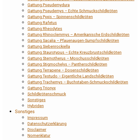
Gattung Pseudemydura
Gattung Pseudemys – Echte Schmuckschildkröten
Gattung Pyxis – Spinnenschildkröten
Gattung Rafetus
Gattung Rheodytes
Gattung Rhinoclemmys – Amerikanische Erdschildkröten
Gattung Sacalia – Pfauenaugen-Sumpfschildkröten
Gattung Siebenrockiella
Gattung Staurotypus – Echte Kreuzbrustschildkröten
Gattung Sternotherus – Moschusschildkröten
Gattung Stigmochelys – Pantherschildkröten
Gattung Terrapene – Dosenschildkröten
Gattung Testudo – Eigentliche Landschildkröten
Gattung Trachemys – Buchstaben-Schmuckschildkröten
Gattung Trionyx
Schildkrötenschmuck
Sonstiges
Hybriden
Sonstiges
Impressum
Datenschutzerklärung
Disclaimer
Nomenklatur