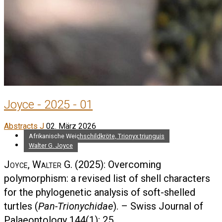
Joyce - 2025 - 01
Abstracts J
02. März 2026
Afrikanische Weichschildkröte, Trionyx triunguis
Walter G. Joyce
Joyce, Walter G.
(2025): Overcoming
polymorphism: a revised list of shell characters
for the phylogenetic analysis of soft-shelled
turtles (
Pan-Trionychidae
). – Swiss Journal of
Palaeontology 144(1): 25.