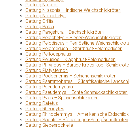
Gattung Natator
Gattung Nilssonia – Indische Weichschildkröten
Gattung Notochelys
Gattung Orlitia
Gattung Palea
Gattung Pangshura – Dachschildkröten
Gattung Pelochelys – Riesen-Weichschildkröten
Gattung Pelodiscus – Fernöstliche Weichschildkröt
Gattung Pelomedusa – Starrbrust-Pelomedusen
Gattung Peltocephalus
Gattung Pelusios – Klappbrust-Pelomedusen
Gattung Phrynops – Bärtige Krötenkopf-Schildkröt
Gattung Platysternon
Gattung Podocnemis – Schienenschildkröten
Gattung Psammobates – Südafrikanische Landschi
Gattung Pseudemydura
Gattung Pseudemys – Echte Schmuckschildkröten
Gattung Pyxis – Spinnenschildkröten
Gattung Rafetus
Gattung Rheodytes
Gattung Rhinoclemmys – Amerikanische Erdschildk
Gattung Sacalia – Pfauenaugen-Sumpfschildkröten
Gattung Siebenrockiella