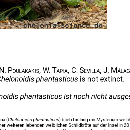
N. Poulakakis, W. Tapia, C. Sevilla, J. Mála
helonoidis phantasticus
is not extinct.
noidis phantasticus
ist noch nicht ausge
na (
Chelonoidis phantasticus
) blieb bislang ein Mysterium welc
r weiteren lebenden weiblichen Schildkröte auf der Insel in 20