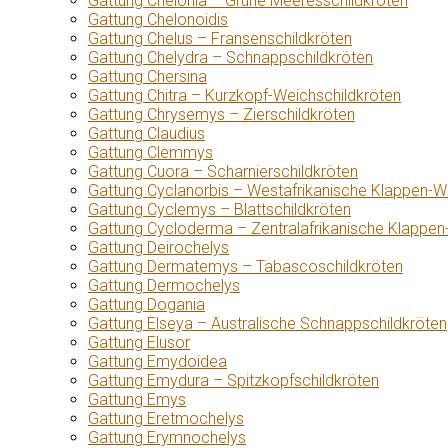
Gattung Chelonia – Grüne Meeresschildkröten
Gattung Chelonoidis
Gattung Chelus – Fransenschildkröten
Gattung Chelydra – Schnappschildkröten
Gattung Chersina
Gattung Chitra – Kurzkopf-Weichschildkröten
Gattung Chrysemys – Zierschildkröten
Gattung Claudius
Gattung Clemmys
Gattung Cuora – Scharnierschildkröten
Gattung Cyclanorbis – Westafrikanische Klappen-W
Gattung Cyclemys – Blattschildkröten
Gattung Cycloderma – Zentralafrikanische Klappen
Gattung Deirochelys
Gattung Dermatemys – Tabascoschildkröten
Gattung Dermochelys
Gattung Dogania
Gattung Elseya – Australische Schnappschildkröten
Gattung Elusor
Gattung Emydoidea
Gattung Emydura – Spitzkopfschildkröten
Gattung Emys
Gattung Eretmochelys
Gattung Erymnochelys