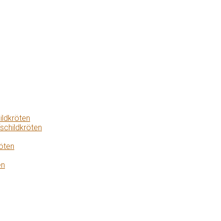
ildkröten
schildkröten
öten
en