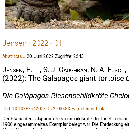
Jensen - 2022 - 01
Abstracts J
20. Juni 2022
Zugriffe: 2243
Jensen, E. L., S. J. Gaughran, N. A. Fusco, 
(2022): The Galapagos giant tortoise
C
Die Galápagos-Riesenschildkröte
Chelo
DOI:
10.1038/s42003-022-03483-w (externer Link)
Der Status der Galápagos-Riesenschildkröte der Insel Fernandi
1906 eingesammeltes Exemplar belegt war. Die Entdeckung eine