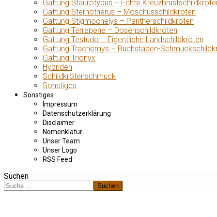
Gattung Staurotypus – Echte Kreuzbrustschildkröte
Gattung Sternotherus – Moschusschildkröten
Gattung Stigmochelys – Pantherschildkröten
Gattung Terrapene – Dosenschildkröten
Gattung Testudo – Eigentliche Landschildkröten
Gattung Trachemys – Buchstaben-Schmuckschildk
Gattung Trionyx
Hybriden
Schildkrötenschmuck
Sonstiges
Sonstiges
Impressum
Datenschutzerklärung
Disclaimer
Nomenklatur
Unser Team
Unser Logo
RSS Feed
Suchen
Suchen