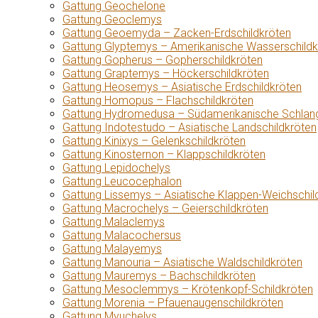
Gattung Geochelone
Gattung Geoclemys
Gattung Geoemyda – Zacken-Erdschildkröten
Gattung Glyptemys – Amerikanische Wasserschildk
Gattung Gopherus – Gopherschildkröten
Gattung Graptemys – Höckerschildkröten
Gattung Heosemys – Asiatische Erdschildkröten
Gattung Homopus – Flachschildkröten
Gattung Hydromedusa – Südamerikanische Schlang
Gattung Indotestudo – Asiatische Landschildkröten
Gattung Kinixys – Gelenkschildkröten
Gattung Kinosternon – Klappschildkröten
Gattung Lepidochelys
Gattung Leucocephalon
Gattung Lissemys – Asiatische Klappen-Weichschil
Gattung Macrochelys – Geierschildkröten
Gattung Malaclemys
Gattung Malacochersus
Gattung Malayemys
Gattung Manouria – Asiatische Waldschildkröten
Gattung Mauremys – Bachschildkröten
Gattung Mesoclemmys – Krötenkopf-Schildkröten
Gattung Morenia – Pfauenaugenschildkröten
Gattung Myuchelys