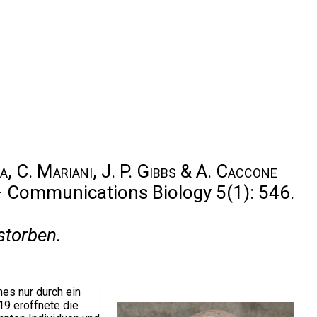
ga, C. Mariani, J. P. Gibbs & A. Caccone
 – Communications Biology 5(1): 546.
storben.
hes nur durch ein
19 eröffnete die