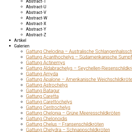
Abstract-T
Abstract-U
Abstract-V
Abstract-W
Abstract-X
Abstract-Y
Abstract-Z
Artikel
Galerien
Gattung Chelodina – Australische Schlangenhalssch
Gattung Acanthochelys – Südamerikanische Sumpf
Gattung Actinemys
Gattung Aldabrachelys – Seychellen-Riesenschildkr
Gattung Amyda
Gattung Apalone – Amerikanische Weichschildkröt
Gattung Astrochelys
Gattung Batagur
Gattung Caretta
Gattung Carettochelys
Gattung Centrochelys
Gattung Chelonia – Grüne Meeresschildkröten
Gattung Chelonoidis
Gattung Chelus – Fransenschildkröten
Gattung Chelydra – Schnappschildkröten