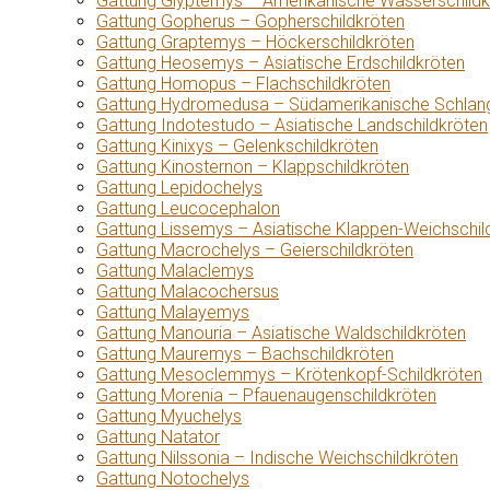
Gattung Glyptemys – Amerikanische Wasserschildk
Gattung Gopherus – Gopherschildkröten
Gattung Graptemys – Höckerschildkröten
Gattung Heosemys – Asiatische Erdschildkröten
Gattung Homopus – Flachschildkröten
Gattung Hydromedusa – Südamerikanische Schlang
Gattung Indotestudo – Asiatische Landschildkröten
Gattung Kinixys – Gelenkschildkröten
Gattung Kinosternon – Klappschildkröten
Gattung Lepidochelys
Gattung Leucocephalon
Gattung Lissemys – Asiatische Klappen-Weichschil
Gattung Macrochelys – Geierschildkröten
Gattung Malaclemys
Gattung Malacochersus
Gattung Malayemys
Gattung Manouria – Asiatische Waldschildkröten
Gattung Mauremys – Bachschildkröten
Gattung Mesoclemmys – Krötenkopf-Schildkröten
Gattung Morenia – Pfauenaugenschildkröten
Gattung Myuchelys
Gattung Natator
Gattung Nilssonia – Indische Weichschildkröten
Gattung Notochelys