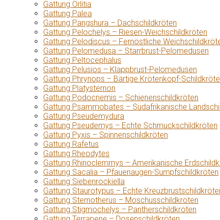
Gattung Orlitia
Gattung Palea
Gattung Pangshura – Dachschildkröten
Gattung Pelochelys – Riesen-Weichschildkröten
Gattung Pelodiscus – Fernöstliche Weichschildkröt
Gattung Pelomedusa – Starrbrust-Pelomedusen
Gattung Peltocephalus
Gattung Pelusios – Klappbrust-Pelomedusen
Gattung Phrynops – Bärtige Krötenkopf-Schildkröt
Gattung Platysternon
Gattung Podocnemis – Schienenschildkröten
Gattung Psammobates – Südafrikanische Landschi
Gattung Pseudemydura
Gattung Pseudemys – Echte Schmuckschildkröten
Gattung Pyxis – Spinnenschildkröten
Gattung Rafetus
Gattung Rheodytes
Gattung Rhinoclemmys – Amerikanische Erdschildk
Gattung Sacalia – Pfauenaugen-Sumpfschildkröten
Gattung Siebenrockiella
Gattung Staurotypus – Echte Kreuzbrustschildkröte
Gattung Sternotherus – Moschusschildkröten
Gattung Stigmochelys – Pantherschildkröten
Gattung Terrapene – Dosenschildkröten