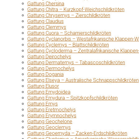
Gattung Chersina
Gattung Chitra – Kurzkopf-Weichschildkröten
Gattung Chrysemys – Zierschildkröten
Gattung Claudius
Gattung Clemmys
Gattung Cuora – Scharnierschildkröten
Gattung Cyclanorbis – Westafrikanische Klappen-W
Gattung Cyclemys – Blattschildkröten
Gattung Cycloderma – Zentralafrikanische Klappen
Gattung Deirochelys
Gattung Dermatemys – Tabascoschildkröten
Gattung Dermochelys
Gattung Dogania
Gattung Elseya – Australische Schnappschildkröten
Gattung Elusor
Gattung Emydoidea
Gattung Emydura – Spitzkopfschildkröten
Gattung Emys
Gattung Eretmochelys
Gattung Erymnochelys
Gattung Geochelone
Gattung Geoclemys
Gattung Geoemyda – Zacken-Erdschildkröten