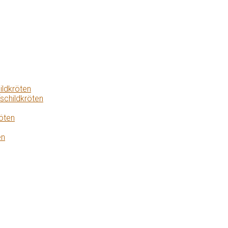
ildkröten
schildkröten
öten
en