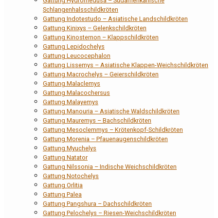
Gattung Hydromedusa – Südamerikanische
Schlangenhalsschildkröten
Gattung Indotestudo – Asiatische Landschildkröten
Gattung Kinixys – Gelenkschildkröten
Gattung Kinosternon – Klappschildkröten
Gattung Lepidochelys
Gattung Leucocephalon
Gattung Lissemys – Asiatische Klappen-Weichschildkröten
Gattung Macrochelys – Geierschildkröten
Gattung Malaclemys
Gattung Malacochersus
Gattung Malayemys
Gattung Manouria – Asiatische Waldschildkröten
Gattung Mauremys – Bachschildkröten
Gattung Mesoclemmys – Krötenkopf-Schildkröten
Gattung Morenia – Pfauenaugenschildkröten
Gattung Myuchelys
Gattung Natator
Gattung Nilssonia – Indische Weichschildkröten
Gattung Notochelys
Gattung Orlitia
Gattung Palea
Gattung Pangshura – Dachschildkröten
Gattung Pelochelys – Riesen-Weichschildkröten