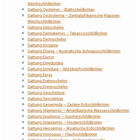
Weichschildkröten
Gattung Cyclemys – Blattschildkröten
Gattung Cycloderma – Zentralafrikanische Klappen-
Weichschildkröten
Gattung Deirochelys
Gattung Dermatemys – Tabascoschildkröten
Gattung Dermochelys
Gattung Dogania
Gattung Elseya – Australische Schnappschildkröten
Gattung Elusor
Gattung Emydoidea
Gattung Emydura – Spitzkopfschildkröten
Gattung Emys
Gattung Eretmochelys
Gattung Erymnochelys
Gattung Geochelone
Gattung Geoclemys
Gattung Geoemyda – Zacken-Erdschildkröten
Gattung Glyptemys – Amerikanische Wasserschildkröten
Gattung Gopherus – Gopherschildkröten
Gattung Graptemys – Höckerschildkröten
Gattung Heosemys – Asiatische Erdschildkröten
Gattung Homopus – Flachschildkröten