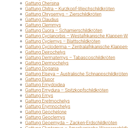
Gattung Chersina
Gattung Chitra – Kurzkopf-Weichschildkröten
Gattung Chrysemys – Zierschildkröten
Gattung Claudius
Gattung Clemmys
Gattung Cuora – Scharnierschildkröten
Gattung Cyclanorbis – Westafrikanische Klappen-W
Gattung Cyclemys – Blattschildkröten
Gattung Cycloderma – Zentralafrikanische Klappen
Gattung Deirochelys
Gattung Dermatemys – Tabascoschildkröten
Gattung Dermochelys
Gattung Dogania
Gattung Elseya – Australische Schnappschildkröten
Gattung Elusor
Gattung Emydoidea
Gattung Emydura – Spitzkopfschildkröten
Gattung Emys
Gattung Eretmochelys
Gattung Erymnochelys
Gattung Geochelone
Gattung Geoclemys
Gattung Geoemyda – Zacken-Erdschildkröten