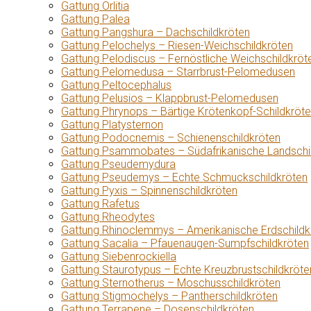
Gattung Orlitia
Gattung Palea
Gattung Pangshura – Dachschildkröten
Gattung Pelochelys – Riesen-Weichschildkröten
Gattung Pelodiscus – Fernöstliche Weichschildkröt
Gattung Pelomedusa – Starrbrust-Pelomedusen
Gattung Peltocephalus
Gattung Pelusios – Klappbrust-Pelomedusen
Gattung Phrynops – Bärtige Krötenkopf-Schildkröt
Gattung Platysternon
Gattung Podocnemis – Schienenschildkröten
Gattung Psammobates – Südafrikanische Landschi
Gattung Pseudemydura
Gattung Pseudemys – Echte Schmuckschildkröten
Gattung Pyxis – Spinnenschildkröten
Gattung Rafetus
Gattung Rheodytes
Gattung Rhinoclemmys – Amerikanische Erdschildk
Gattung Sacalia – Pfauenaugen-Sumpfschildkröten
Gattung Siebenrockiella
Gattung Staurotypus – Echte Kreuzbrustschildkröte
Gattung Sternotherus – Moschusschildkröten
Gattung Stigmochelys – Pantherschildkröten
Gattung Terrapene – Dosenschildkröten