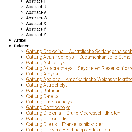
Abstract-T
Abstract-U
Abstract-V
Abstract-W
Abstract-X
Abstract-Y
Abstract-Z
Artikel
Galerien
Gattung Chelodina – Australische Schlangenhalssch
Gattung Acanthochelys – Südamerikanische Sumpf
Gattung Actinemys
Gattung Aldabrachelys – Seychellen-Riesenschildkr
Gattung Amyda
Gattung Apalone – Amerikanische Weichschildkröt
Gattung Astrochelys
Gattung Batagur
Gattung Caretta
Gattung Carettochelys
Gattung Centrochelys
Gattung Chelonia – Grüne Meeresschildkröten
Gattung Chelonoidis
Gattung Chelus – Fransenschildkröten
Gattung Chelydra – Schnappschildkröten