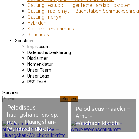
Gattung Testudo – Eigentliche Landschildkröten
Gattung Trachemys – Buchstaben-Schmuckschildk
Gattung Trionyx
Hybriden
Schildkrötenschmuck
Sonstiges
Sonstiges
Impressum
Datenschutzerklärung
Disclaimer
Nomenklatur
Unser Team
Unser Logo
RSS Feed
Suchen
Suchen
Pelodiscus
Pelodiscus maackii –
huangshanensis sp.
Amur-
nov. – Huangshan-
Weichschildkröte
Weichschildkröte