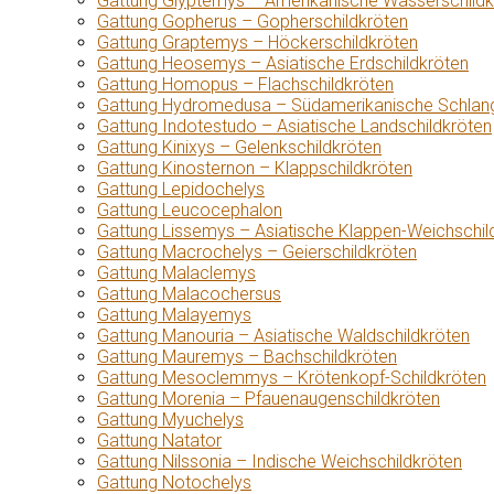
Gattung Glyptemys – Amerikanische Wasserschildk
Gattung Gopherus – Gopherschildkröten
Gattung Graptemys – Höckerschildkröten
Gattung Heosemys – Asiatische Erdschildkröten
Gattung Homopus – Flachschildkröten
Gattung Hydromedusa – Südamerikanische Schlang
Gattung Indotestudo – Asiatische Landschildkröten
Gattung Kinixys – Gelenkschildkröten
Gattung Kinosternon – Klappschildkröten
Gattung Lepidochelys
Gattung Leucocephalon
Gattung Lissemys – Asiatische Klappen-Weichschil
Gattung Macrochelys – Geierschildkröten
Gattung Malaclemys
Gattung Malacochersus
Gattung Malayemys
Gattung Manouria – Asiatische Waldschildkröten
Gattung Mauremys – Bachschildkröten
Gattung Mesoclemmys – Krötenkopf-Schildkröten
Gattung Morenia – Pfauenaugenschildkröten
Gattung Myuchelys
Gattung Natator
Gattung Nilssonia – Indische Weichschildkröten
Gattung Notochelys