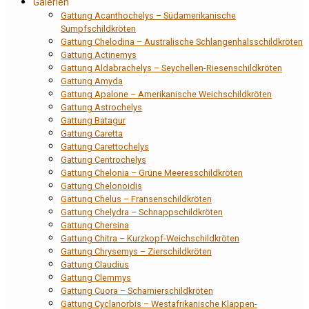
Galerien
Gattung Acanthochelys – Südamerikanische
Sumpfschildkröten
Gattung Chelodina – Australische Schlangenhalsschildkröten
Gattung Actinemys
Gattung Aldabrachelys – Seychellen-Riesenschildkröten
Gattung Amyda
Gattung Apalone – Amerikanische Weichschildkröten
Gattung Astrochelys
Gattung Batagur
Gattung Caretta
Gattung Carettochelys
Gattung Centrochelys
Gattung Chelonia – Grüne Meeresschildkröten
Gattung Chelonoidis
Gattung Chelus – Fransenschildkröten
Gattung Chelydra – Schnappschildkröten
Gattung Chersina
Gattung Chitra – Kurzkopf-Weichschildkröten
Gattung Chrysemys – Zierschildkröten
Gattung Claudius
Gattung Clemmys
Gattung Cuora – Scharnierschildkröten
Gattung Cyclanorbis – Westafrikanische Klappen-