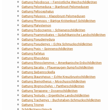
Gattung Pelodiscus – Fernöstliche Weichschildkröten
Gattung Pelomedusa – Starrbrust-Pelomedusen
Gattung Peltocephalus
Gattung Pelusios – Klappbrust-Pelomedusen
Gattung Phrynops – Bärtige Krötenkopf-Schildkröten
Gattung Platysternon
Gattung Podocnemis – Schienenschildkröten
Gattung Psammobates – Südafrikanische Landschildkröten
Gattung Pseudemydura
Gattung Pseudemys – Echte Schmuckschildkröten
Gattung Pyxis – Spinnenschildkröten
Gattung Rafetus
Gattung Rheodytes
Gattung Rhinoclemmys – Amerikanische Erdschildkröten
Gattung Sacalia – Pfauenaugen-Sumpfschildkröten
Gattung Siebenrockiella
Gattung Staurotypus – Echte Kreuzbrustschildkröten
Gattung Sternotherus – Moschusschildkröten
Gattung Stigmochelys – Pantherschildkröten
Gattung Terrapene – Dosenschildkröten
Gattung Testudo – Eigentliche Landschildkröten
Gattung Trachemys – Buchstaben-Schmuckschildkröten
Gattung Trionyx
Schildkrötenschmuck