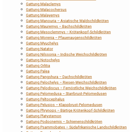
Gattung Malaclemys
Gattung Malacochersus
Gattung Malayemys
Gattung Manouria – Asiatische Waldschildkröten
Gattung Mauremys – Bachschildkröten
Gattung Mesoclemmys – Krötenkopf-Schildkröten
Gattung Morenia – Pfauenaugenschildkröten
Gattung Myuchelys
Gattung Natator
Gattung Nilssonia – Indische Weichschildkröten
Gattung Notochelys
Gattung Orlitia
Gattung Palea
Gattung Pangshura – Dachschildkröten
Gattung Pelochelys – Riesen-Weichschildkröten
Gattung Pelodiscus – Fernöstliche Weichschildkröten
Gattung Pelomedusa – Starrbrust-Pelomedusen
Gattung Peltocephalus
Gattung Pelusios – Klappbrust-Pelomedusen
Gattung Phrynops – Bärtige Krötenkopf-Schildkröten
Gattung Platysternon
Gattung Podocnemis – Schienenschildkröten
Gattung Psammobates – Südafrikanische Landschildkröten