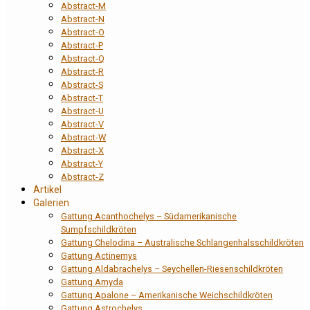
Abstract-M
Abstract-N
Abstract-O
Abstract-P
Abstract-Q
Abstract-R
Abstract-S
Abstract-T
Abstract-U
Abstract-V
Abstract-W
Abstract-X
Abstract-Y
Abstract-Z
Artikel
Galerien
Gattung Acanthochelys – Südamerikanische
Sumpfschildkröten
Gattung Chelodina – Australische Schlangenhalsschildkröten
Gattung Actinemys
Gattung Aldabrachelys – Seychellen-Riesenschildkröten
Gattung Amyda
Gattung Apalone – Amerikanische Weichschildkröten
Gattung Astrochelys