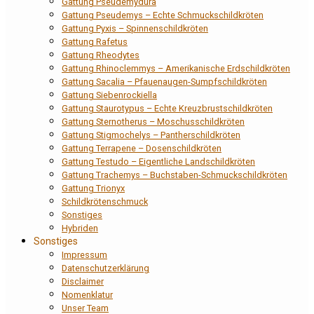
Gattung Pseudemydura
Gattung Pseudemys – Echte Schmuckschildkröten
Gattung Pyxis – Spinnenschildkröten
Gattung Rafetus
Gattung Rheodytes
Gattung Rhinoclemmys – Amerikanische Erdschildkröten
Gattung Sacalia – Pfauenaugen-Sumpfschildkröten
Gattung Siebenrockiella
Gattung Staurotypus – Echte Kreuzbrustschildkröten
Gattung Sternotherus – Moschusschildkröten
Gattung Stigmochelys – Pantherschildkröten
Gattung Terrapene – Dosenschildkröten
Gattung Testudo – Eigentliche Landschildkröten
Gattung Trachemys – Buchstaben-Schmuckschildkröten
Gattung Trionyx
Schildkrötenschmuck
Sonstiges
Hybriden
Sonstiges
Impressum
Datenschutzerklärung
Disclaimer
Nomenklatur
Unser Team