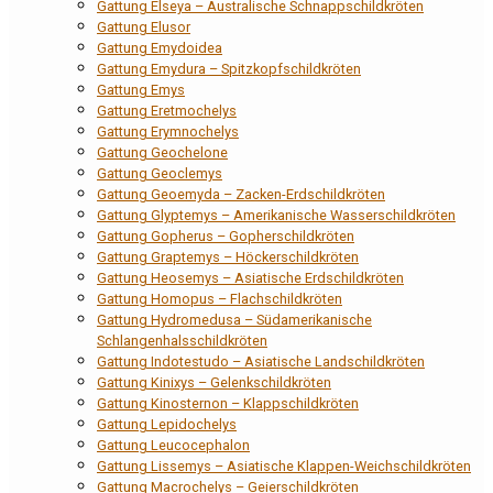
Gattung Elseya – Australische Schnappschildkröten
Gattung Elusor
Gattung Emydoidea
Gattung Emydura – Spitzkopfschildkröten
Gattung Emys
Gattung Eretmochelys
Gattung Erymnochelys
Gattung Geochelone
Gattung Geoclemys
Gattung Geoemyda – Zacken-Erdschildkröten
Gattung Glyptemys – Amerikanische Wasserschildkröten
Gattung Gopherus – Gopherschildkröten
Gattung Graptemys – Höckerschildkröten
Gattung Heosemys – Asiatische Erdschildkröten
Gattung Homopus – Flachschildkröten
Gattung Hydromedusa – Südamerikanische
Schlangenhalsschildkröten
Gattung Indotestudo – Asiatische Landschildkröten
Gattung Kinixys – Gelenkschildkröten
Gattung Kinosternon – Klappschildkröten
Gattung Lepidochelys
Gattung Leucocephalon
Gattung Lissemys – Asiatische Klappen-Weichschildkröten
Gattung Macrochelys – Geierschildkröten