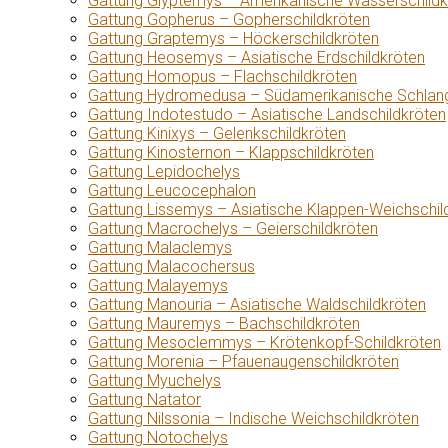
Gattung Glyptemys – Amerikanische Wasserschildk
Gattung Gopherus – Gopherschildkröten
Gattung Graptemys – Höckerschildkröten
Gattung Heosemys – Asiatische Erdschildkröten
Gattung Homopus – Flachschildkröten
Gattung Hydromedusa – Südamerikanische Schlang
Gattung Indotestudo – Asiatische Landschildkröten
Gattung Kinixys – Gelenkschildkröten
Gattung Kinosternon – Klappschildkröten
Gattung Lepidochelys
Gattung Leucocephalon
Gattung Lissemys – Asiatische Klappen-Weichschil
Gattung Macrochelys – Geierschildkröten
Gattung Malaclemys
Gattung Malacochersus
Gattung Malayemys
Gattung Manouria – Asiatische Waldschildkröten
Gattung Mauremys – Bachschildkröten
Gattung Mesoclemmys – Krötenkopf-Schildkröten
Gattung Morenia – Pfauenaugenschildkröten
Gattung Myuchelys
Gattung Natator
Gattung Nilssonia – Indische Weichschildkröten
Gattung Notochelys