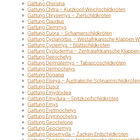
Gattung Chersina
Gattung Chitra – Kurzkopf-Weichschildkröten
Gattung Chrysemys – Zierschildkröten
Gattung Claudius
Gattung Clemmys
Gattung Cuora – Scharnierschildkröten
Gattung Cyclanorbis – Westafrikanische Klappen-W
Gattung Cyclemys – Blattschildkröten
Gattung Cycloderma – Zentralafrikanische Klappen
Gattung Deirochelys
Gattung Dermatemys – Tabascoschildkröten
Gattung Dermochelys
Gattung Dogania
Gattung Elseya – Australische Schnappschildkröten
Gattung Elusor
Gattung Emydoidea
Gattung Emydura – Spitzkopfschildkröten
Gattung Emys
Gattung Eretmochelys
Gattung Erymnochelys
Gattung Geochelone
Gattung Geoclemys
Gattung Geoemyda – Zacken-Erdschildkröten