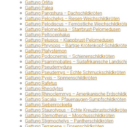
Gattung Orlitia
Gattung Palea
Gattung Pangshura – Dachschildkröten
Gattung Pelochelys – Riesen-Weichschildkröten
Gattung Pelodiscus – Fernöstliche Weichschildkröt
Gattung Pelomedusa – Starrbrust-Pelomedusen
Gattung Peltocephalus
Gattung Pelusios – Klappbrust-Pelomedusen
Gattung Phrynops – Bärtige Krötenkopf-Schildkröt
Gattung Platysternon
Gattung Podocnemis – Schienenschildkröten
Gattung Psammobates – Südafrikanische Landschi
Gattung Pseudemydura
Gattung Pseudemys – Echte Schmuckschildkröten
Gattung Pyxis – Spinnenschildkröten
Gattung Rafetus
Gattung Rheodytes
Gattung Rhinoclemmys – Amerikanische Erdschildk
Gattung Sacalia – Pfauenaugen-Sumpfschildkröten
Gattung Siebenrockiella
Gattung Staurotypus – Echte Kreuzbrustschildkröte
Gattung Sternotherus – Moschusschildkröten
Gattung Stigmochelys – Pantherschildkröten
Gattung Terrapene – Dosenschildkröten