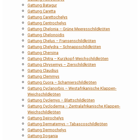
Gattung Batagur
Gattung Caretta
Gattung Carettochelys
Gattung Centrochelys
Gattung Chelonia – Grüne Meeresschildkröten
Gattung Chelonoidis
Gattung Chelus – Fransenschildkröten
Gattung Chelydra – Schnappschildkröten
Gattung Chersina
Gattung Chitra – Kurzkopf-Weichschildkröten
Gattung Chrysemys – Zierschildkröten
Gattung Claudius
Gattung Clemmys
Gattung Cuora – Scharnierschildkröten
Gattung Cyclanorbis – Westafrikanische Klappen-
Weichschildkröten
Gattung Cyclemys – Blattschildkröten
Gattung Cycloderma – Zentralafrikanische Klappen-
Weichschildkröten
Gattung Deirochelys
Gattung Dermatemys – Tabascoschildkröten
Gattung Dermochelys
Gattung Dogania