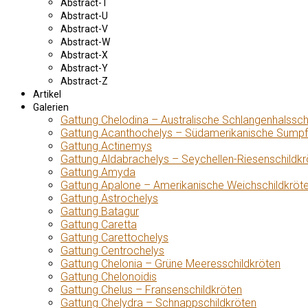
Abstract-T
Abstract-U
Abstract-V
Abstract-W
Abstract-X
Abstract-Y
Abstract-Z
Artikel
Galerien
Gattung Chelodina – Australische Schlangenhalssch
Gattung Acanthochelys – Südamerikanische Sumpf
Gattung Actinemys
Gattung Aldabrachelys – Seychellen-Riesenschildkr
Gattung Amyda
Gattung Apalone – Amerikanische Weichschildkröt
Gattung Astrochelys
Gattung Batagur
Gattung Caretta
Gattung Carettochelys
Gattung Centrochelys
Gattung Chelonia – Grüne Meeresschildkröten
Gattung Chelonoidis
Gattung Chelus – Fransenschildkröten
Gattung Chelydra – Schnappschildkröten