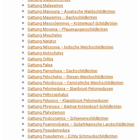
Gattung Malayemys
Gattung Manouria – Asiatische Waldschildkröten
Gattung Mauremys – Bachschildkröten
Gattung Mesoclemmys – Krötenkopf-Schildkröten
Gattung Morenia – Pfauenaugenschildkröten
Gattung Myuchelys
Gattung Natator
Gattung Nilssonia – Indische Weichschildkröten
Gattung Notochelys
Gattung Orlitia
Gattung Palea
Gattung Pangshura – Dachschildkröten
Gattung Pelochelys – Riesen-Weichschildkröten
Gattung Pelodiscus – Fernöstliche Weichschildkröten
Gattung Pelomedusa – Starrbrust-Pelomedusen
Gattung Peltocephalus
Gattung Pelusios – Klappbrust-Pelomedusen
Gattung Phrynops – Bärtige Krötenkopf-Schildkröten
Gattung Platysternon
Gattung Podocnemis – Schienenschildkröten
Gattung Psammobates – Südafrikanische Landschildkröten
Gattung Pseudemydura
Gattung Pseudemys – Echte Schmuckschildkröten