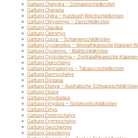
Gattung Chelydra – Schnappschildkröten
Gattung Chersina
Gattung Chitra – Kurzkopf-Weichschildkröten
Gattung Chrysemys – Zierschildkröten
Gattung Claudius
Gattung Clemmys
Gattung Cuora – Scharnierschildkröten
Gattung Cyclanorbis – Westafrikanische Klappen-W
Gattung Cyclemys – Blattschildkröten
Gattung Cycloderma – Zentralafrikanische Klappen
Gattung Deirochelys
Gattung Dermatemys – Tabascoschildkröten
Gattung Dermochelys
Gattung Dogania
Gattung Elseya – Australische Schnappschildkröten
Gattung Elusor
Gattung Emydoidea
Gattung Emydura – Spitzkopfschildkröten
Gattung Emys
Gattung Eretmochelys
Gattung Erymnochelys
Gattung Geochelone
Gattung Geoclemys