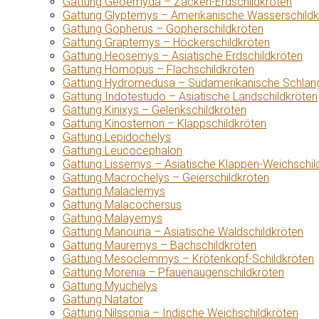
Gattung Geoemyda – Zacken-Erdschildkröten
Gattung Glyptemys – Amerikanische Wasserschildk
Gattung Gopherus – Gopherschildkröten
Gattung Graptemys – Höckerschildkröten
Gattung Heosemys – Asiatische Erdschildkröten
Gattung Homopus – Flachschildkröten
Gattung Hydromedusa – Südamerikanische Schlang
Gattung Indotestudo – Asiatische Landschildkröten
Gattung Kinixys – Gelenkschildkröten
Gattung Kinosternon – Klappschildkröten
Gattung Lepidochelys
Gattung Leucocephalon
Gattung Lissemys – Asiatische Klappen-Weichschil
Gattung Macrochelys – Geierschildkröten
Gattung Malaclemys
Gattung Malacochersus
Gattung Malayemys
Gattung Manouria – Asiatische Waldschildkröten
Gattung Mauremys – Bachschildkröten
Gattung Mesoclemmys – Krötenkopf-Schildkröten
Gattung Morenia – Pfauenaugenschildkröten
Gattung Myuchelys
Gattung Natator
Gattung Nilssonia – Indische Weichschildkröten