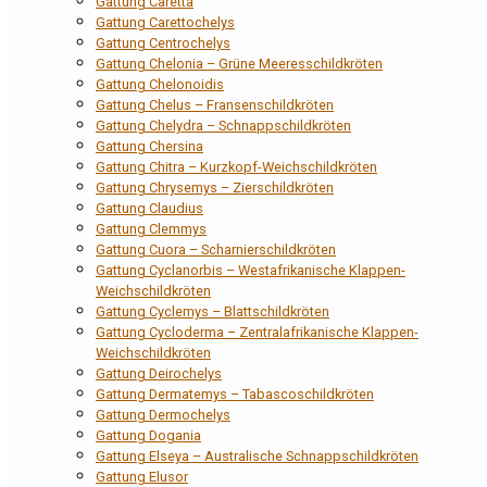
Gattung Caretta
Gattung Carettochelys
Gattung Centrochelys
Gattung Chelonia – Grüne Meeresschildkröten
Gattung Chelonoidis
Gattung Chelus – Fransenschildkröten
Gattung Chelydra – Schnappschildkröten
Gattung Chersina
Gattung Chitra – Kurzkopf-Weichschildkröten
Gattung Chrysemys – Zierschildkröten
Gattung Claudius
Gattung Clemmys
Gattung Cuora – Scharnierschildkröten
Gattung Cyclanorbis – Westafrikanische Klappen-
Weichschildkröten
Gattung Cyclemys – Blattschildkröten
Gattung Cycloderma – Zentralafrikanische Klappen-
Weichschildkröten
Gattung Deirochelys
Gattung Dermatemys – Tabascoschildkröten
Gattung Dermochelys
Gattung Dogania
Gattung Elseya – Australische Schnappschildkröten
Gattung Elusor