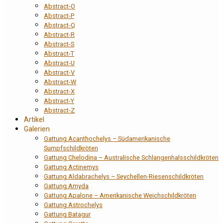
Abstract-O
Abstract-P
Abstract-Q
Abstract-R
Abstract-S
Abstract-T
Abstract-U
Abstract-V
Abstract-W
Abstract-X
Abstract-Y
Abstract-Z
Artikel
Galerien
Gattung Acanthochelys – Südamerikanische
Sumpfschildkröten
Gattung Chelodina – Australische Schlangenhalsschildkröten
Gattung Actinemys
Gattung Aldabrachelys – Seychellen-Riesenschildkröten
Gattung Amyda
Gattung Apalone – Amerikanische Weichschildkröten
Gattung Astrochelys
Gattung Batagur