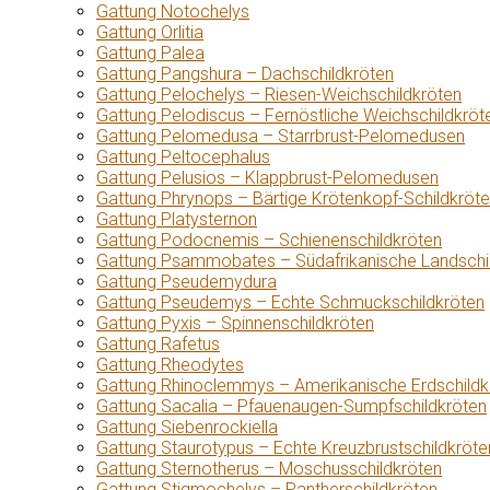
Gattung Notochelys
Gattung Orlitia
Gattung Palea
Gattung Pangshura – Dachschildkröten
Gattung Pelochelys – Riesen-Weichschildkröten
Gattung Pelodiscus – Fernöstliche Weichschildkröt
Gattung Pelomedusa – Starrbrust-Pelomedusen
Gattung Peltocephalus
Gattung Pelusios – Klappbrust-Pelomedusen
Gattung Phrynops – Bärtige Krötenkopf-Schildkröt
Gattung Platysternon
Gattung Podocnemis – Schienenschildkröten
Gattung Psammobates – Südafrikanische Landschi
Gattung Pseudemydura
Gattung Pseudemys – Echte Schmuckschildkröten
Gattung Pyxis – Spinnenschildkröten
Gattung Rafetus
Gattung Rheodytes
Gattung Rhinoclemmys – Amerikanische Erdschildk
Gattung Sacalia – Pfauenaugen-Sumpfschildkröten
Gattung Siebenrockiella
Gattung Staurotypus – Echte Kreuzbrustschildkröte
Gattung Sternotherus – Moschusschildkröten
Gattung Stigmochelys – Pantherschildkröten