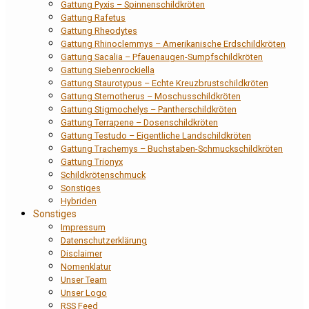
Gattung Pyxis – Spinnenschildkröten
Gattung Rafetus
Gattung Rheodytes
Gattung Rhinoclemmys – Amerikanische Erdschildkröten
Gattung Sacalia – Pfauenaugen-Sumpfschildkröten
Gattung Siebenrockiella
Gattung Staurotypus – Echte Kreuzbrustschildkröten
Gattung Sternotherus – Moschusschildkröten
Gattung Stigmochelys – Pantherschildkröten
Gattung Terrapene – Dosenschildkröten
Gattung Testudo – Eigentliche Landschildkröten
Gattung Trachemys – Buchstaben-Schmuckschildkröten
Gattung Trionyx
Schildkrötenschmuck
Sonstiges
Hybriden
Sonstiges
Impressum
Datenschutzerklärung
Disclaimer
Nomenklatur
Unser Team
Unser Logo
RSS Feed