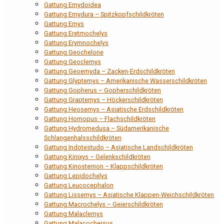
Gattung Emydoidea
Gattung Emydura – Spitzkopfschildkröten
Gattung Emys
Gattung Eretmochelys
Gattung Erymnochelys
Gattung Geochelone
Gattung Geoclemys
Gattung Geoemyda – Zacken-Erdschildkröten
Gattung Glyptemys – Amerikanische Wasserschildkröten
Gattung Gopherus – Gopherschildkröten
Gattung Graptemys – Höckerschildkröten
Gattung Heosemys – Asiatische Erdschildkröten
Gattung Homopus – Flachschildkröten
Gattung Hydromedusa – Südamerikanische
Schlangenhalsschildkröten
Gattung Indotestudo – Asiatische Landschildkröten
Gattung Kinixys – Gelenkschildkröten
Gattung Kinosternon – Klappschildkröten
Gattung Lepidochelys
Gattung Leucocephalon
Gattung Lissemys – Asiatische Klappen-Weichschildkröten
Gattung Macrochelys – Geierschildkröten
Gattung Malaclemys
Gattung Malacochersus