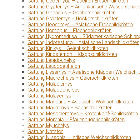
Gattung Geoemyda – Zacken-Erdschildkröten
Gattung Glyptemys – Amerikanische Wasserschildk
Gattung Gopherus – Gopherschildkröten
Gattung Graptemys – Höckerschildkröten
Gattung Heosemys – Asiatische Erdschildkröten
Gattung Homopus – Flachschildkröten
Gattung Hydromedusa – Südamerikanische Schlang
Gattung Indotestudo – Asiatische Landschildkröten
Gattung Kinixys – Gelenkschildkröten
Gattung Kinosternon – Klappschildkröten
Gattung Lepidochelys
Gattung Leucocephalon
Gattung Lissemys – Asiatische Klappen-Weichschil
Gattung Macrochelys – Geierschildkröten
Gattung Malaclemys
Gattung Malacochersus
Gattung Malayemys
Gattung Manouria – Asiatische Waldschildkröten
Gattung Mauremys – Bachschildkröten
Gattung Mesoclemmys – Krötenkopf-Schildkröten
Gattung Morenia – Pfauenaugenschildkröten
Gattung Myuchelys
Gattung Natator
Gattung Nilssonia – Indische Weichschildkröten