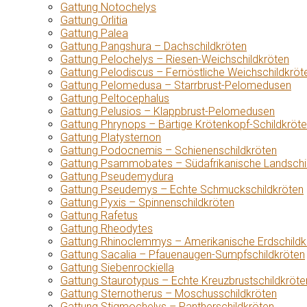
Gattung Notochelys
Gattung Orlitia
Gattung Palea
Gattung Pangshura – Dachschildkröten
Gattung Pelochelys – Riesen-Weichschildkröten
Gattung Pelodiscus – Fernöstliche Weichschildkröt
Gattung Pelomedusa – Starrbrust-Pelomedusen
Gattung Peltocephalus
Gattung Pelusios – Klappbrust-Pelomedusen
Gattung Phrynops – Bärtige Krötenkopf-Schildkröt
Gattung Platysternon
Gattung Podocnemis – Schienenschildkröten
Gattung Psammobates – Südafrikanische Landschi
Gattung Pseudemydura
Gattung Pseudemys – Echte Schmuckschildkröten
Gattung Pyxis – Spinnenschildkröten
Gattung Rafetus
Gattung Rheodytes
Gattung Rhinoclemmys – Amerikanische Erdschildk
Gattung Sacalia – Pfauenaugen-Sumpfschildkröten
Gattung Siebenrockiella
Gattung Staurotypus – Echte Kreuzbrustschildkröte
Gattung Sternotherus – Moschusschildkröten
Gattung Stigmochelys – Pantherschildkröten