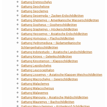
Gattung Erymnochelys
Gattung Geochelone
Gattung Geoclemys
Gattung Geoemyda – Zacken-Erdschildkröten
Gattung Glyptemys – Amerikanische Wasserschildkröten
Gattung Gopherus – Gopherschildkröten
Gattung Graptemys – Höckerschildkröten
Gattung Heosemys – Asiatische Erdschildkröten
Gattung Homopus – Flachschildkröten
Gattung Hydromedusa – Südamerikanische
Schlangenhalsschildkröten
Gattung Indotestudo – Asiatische Landschildkröten
Gattung Kinixys – Gelenkschildkröten
Gattung Kinosternon – Klappschildkröten
Gattung Lepidochelys
Gattung Leucocephalon
Gattung Lissemys – Asiatische Klappen-Weichschildkröten
Gattung Macrochelys – Geierschildkröten
Gattung Malaclemys
Gattung Malacochersus
Gattung Malayemys
Gattung Manouria – Asiatische Waldschildkröten
Gattung Mauremys – Bachschildkröten
Gattung Mesoclemmys – Krötenkopf-Schildkröten