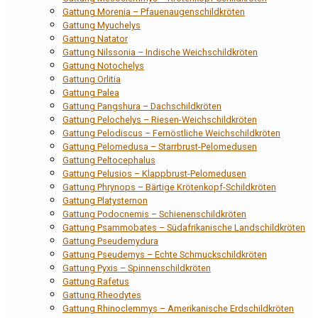
Gattung Morenia – Pfauenaugenschildkröten
Gattung Myuchelys
Gattung Natator
Gattung Nilssonia – Indische Weichschildkröten
Gattung Notochelys
Gattung Orlitia
Gattung Palea
Gattung Pangshura – Dachschildkröten
Gattung Pelochelys – Riesen-Weichschildkröten
Gattung Pelodiscus – Fernöstliche Weichschildkröten
Gattung Pelomedusa – Starrbrust-Pelomedusen
Gattung Peltocephalus
Gattung Pelusios – Klappbrust-Pelomedusen
Gattung Phrynops – Bärtige Krötenkopf-Schildkröten
Gattung Platysternon
Gattung Podocnemis – Schienenschildkröten
Gattung Psammobates – Südafrikanische Landschildkröten
Gattung Pseudemydura
Gattung Pseudemys – Echte Schmuckschildkröten
Gattung Pyxis – Spinnenschildkröten
Gattung Rafetus
Gattung Rheodytes
Gattung Rhinoclemmys – Amerikanische Erdschildkröten