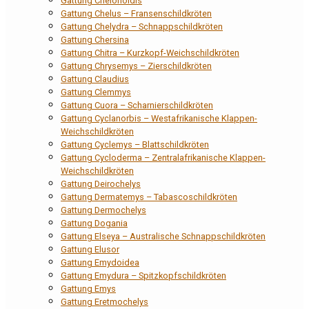
Gattung Chelonoidis
Gattung Chelus – Fransenschildkröten
Gattung Chelydra – Schnappschildkröten
Gattung Chersina
Gattung Chitra – Kurzkopf-Weichschildkröten
Gattung Chrysemys – Zierschildkröten
Gattung Claudius
Gattung Clemmys
Gattung Cuora – Scharnierschildkröten
Gattung Cyclanorbis – Westafrikanische Klappen-
Weichschildkröten
Gattung Cyclemys – Blattschildkröten
Gattung Cycloderma – Zentralafrikanische Klappen-
Weichschildkröten
Gattung Deirochelys
Gattung Dermatemys – Tabascoschildkröten
Gattung Dermochelys
Gattung Dogania
Gattung Elseya – Australische Schnappschildkröten
Gattung Elusor
Gattung Emydoidea
Gattung Emydura – Spitzkopfschildkröten
Gattung Emys
Gattung Eretmochelys