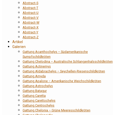
Abstract-S
Abstract-T
Abstract-U
Abstract-V
Abstract-W
Abstract-X
Abstract-Y
Abstract-Z
Artikel
Galerien
Gattung Acanthochelys – Südamerikanische
Sumpfschildkröten
Gattung Chelodina – Australische Schlangenhalsschildkröten
Gattung Actinemys
Gattung Aldabrachelys – Seychellen-Riesenschildkröten
Gattung Amyda
Gattung Apalone – Amerikanische Weichschildkröten
Gattung Astrochelys
Gattung Batagur
Gattung Caretta
Gattung Carettochelys
Gattung Centrochelys
Gattung Chelonia – Grüne Meeresschildkröten