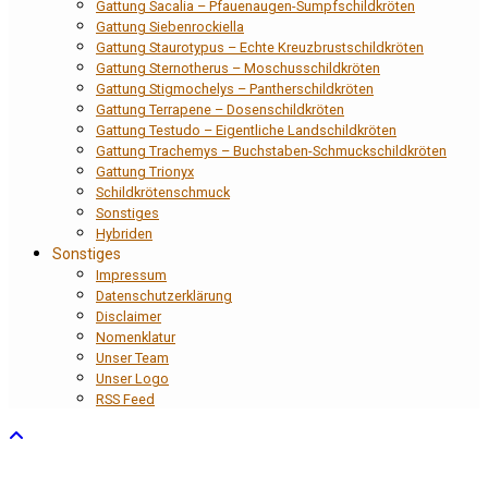
Gattung Sacalia – Pfauenaugen-Sumpfschildkröten
Gattung Siebenrockiella
Gattung Staurotypus – Echte Kreuzbrustschildkröten
Gattung Sternotherus – Moschusschildkröten
Gattung Stigmochelys – Pantherschildkröten
Gattung Terrapene – Dosenschildkröten
Gattung Testudo – Eigentliche Landschildkröten
Gattung Trachemys – Buchstaben-Schmuckschildkröten
Gattung Trionyx
Schildkrötenschmuck
Sonstiges
Hybriden
Sonstiges
Impressum
Datenschutzerklärung
Disclaimer
Nomenklatur
Unser Team
Unser Logo
RSS Feed