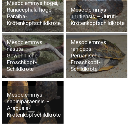
Mesoclemmys hogei,
Ranacephala hogei –
Mesoclemmys
Paraiba-
jurutiensis – Juruti-
Krötenkopfschildkröte
Krötenkopfschildkröte
Mesoclemmys
Mesoclemmys
nasuta –
raniceps –
Gewöhnliche
Peruanische
Froschkopf-
Froschkopf-
Schildkröte
Schildkröte
Mesoclemmys
sabiniparaensis –
Araguaia-
Krötenkopfschildkröte