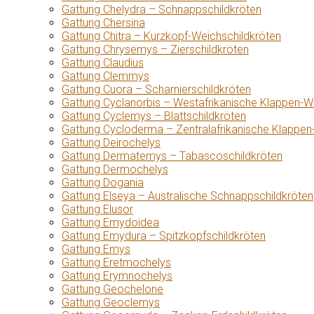
Gattung Chelydra – Schnappschildkröten
Gattung Chersina
Gattung Chitra – Kurzkopf-Weichschildkröten
Gattung Chrysemys – Zierschildkröten
Gattung Claudius
Gattung Clemmys
Gattung Cuora – Scharnierschildkröten
Gattung Cyclanorbis – Westafrikanische Klappen-W
Gattung Cyclemys – Blattschildkröten
Gattung Cycloderma – Zentralafrikanische Klappen
Gattung Deirochelys
Gattung Dermatemys – Tabascoschildkröten
Gattung Dermochelys
Gattung Dogania
Gattung Elseya – Australische Schnappschildkröten
Gattung Elusor
Gattung Emydoidea
Gattung Emydura – Spitzkopfschildkröten
Gattung Emys
Gattung Eretmochelys
Gattung Erymnochelys
Gattung Geochelone
Gattung Geoclemys