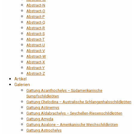
Abstract-N
Abstract-O
Abstract-P
Abstract-Q
Abstract-R
Abstract-S
Abstract-T
Abstract-U
Abstract-V
Abstract-W
Abstract-X
Abstract-Y
Abstract-Z
Artikel
Galerien
Gattung Acanthochelys – Südamerikanische
Sumpfschildkröten
Gattung Chelodina – Australische Schlangenhalsschildkröten
Gattung Actinemys
Gattung Aldabrachelys – Seychellen-Riesenschildkröten
Gattung Amyda
Gattung Apalone – Amerikanische Weichschildkröten
Gattung Astrochelys