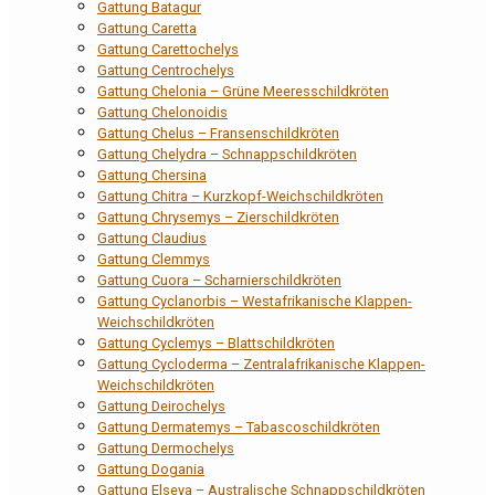
Gattung Batagur
Gattung Caretta
Gattung Carettochelys
Gattung Centrochelys
Gattung Chelonia – Grüne Meeresschildkröten
Gattung Chelonoidis
Gattung Chelus – Fransenschildkröten
Gattung Chelydra – Schnappschildkröten
Gattung Chersina
Gattung Chitra – Kurzkopf-Weichschildkröten
Gattung Chrysemys – Zierschildkröten
Gattung Claudius
Gattung Clemmys
Gattung Cuora – Scharnierschildkröten
Gattung Cyclanorbis – Westafrikanische Klappen-
Weichschildkröten
Gattung Cyclemys – Blattschildkröten
Gattung Cycloderma – Zentralafrikanische Klappen-
Weichschildkröten
Gattung Deirochelys
Gattung Dermatemys – Tabascoschildkröten
Gattung Dermochelys
Gattung Dogania
Gattung Elseya – Australische Schnappschildkröten