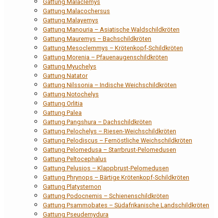
Gattung Malaclemys
Gattung Malacochersus
Gattung Malayemys
Gattung Manouria – Asiatische Waldschildkröten
Gattung Mauremys – Bachschildkröten
Gattung Mesoclemmys – Krötenkopf-Schildkröten
Gattung Morenia – Pfauenaugenschildkröten
Gattung Myuchelys
Gattung Natator
Gattung Nilssonia – Indische Weichschildkröten
Gattung Notochelys
Gattung Orlitia
Gattung Palea
Gattung Pangshura – Dachschildkröten
Gattung Pelochelys – Riesen-Weichschildkröten
Gattung Pelodiscus – Fernöstliche Weichschildkröten
Gattung Pelomedusa – Starrbrust-Pelomedusen
Gattung Peltocephalus
Gattung Pelusios – Klappbrust-Pelomedusen
Gattung Phrynops – Bärtige Krötenkopf-Schildkröten
Gattung Platysternon
Gattung Podocnemis – Schienenschildkröten
Gattung Psammobates – Südafrikanische Landschildkröten
Gattung Pseudemydura