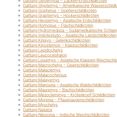
Gattung Geoemyda – Zacken-Erdschildkröten
Gattung Glyptemys – Amerikanische Wasserschildk
Gattung Gopherus – Gopherschildkröten
Gattung Graptemys – Höckerschildkröten
Gattung Heosemys – Asiatische Erdschildkröten
Gattung Homopus – Flachschildkröten
Gattung Hydromedusa – Südamerikanische Schlang
Gattung Indotestudo – Asiatische Landschildkröten
Gattung Kinixys – Gelenkschildkröten
Gattung Kinosternon – Klappschildkröten
Gattung Lepidochelys
Gattung Leucocephalon
Gattung Lissemys – Asiatische Klappen-Weichschil
Gattung Macrochelys – Geierschildkröten
Gattung Malaclemys
Gattung Malacochersus
Gattung Malayemys
Gattung Manouria – Asiatische Waldschildkröten
Gattung Mauremys – Bachschildkröten
Gattung Mesoclemmys – Krötenkopf-Schildkröten
Gattung Morenia – Pfauenaugenschildkröten
Gattung Myuchelys
Gattung Natator
Gattung Nilssonia – Indische Weichschildkröten