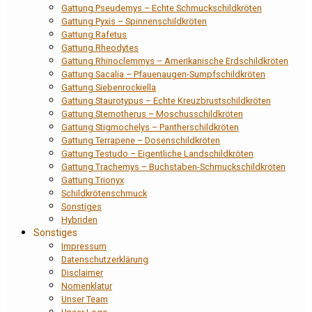
Gattung Pseudemys – Echte Schmuckschildkröten
Gattung Pyxis – Spinnenschildkröten
Gattung Rafetus
Gattung Rheodytes
Gattung Rhinoclemmys – Amerikanische Erdschildkröten
Gattung Sacalia – Pfauenaugen-Sumpfschildkröten
Gattung Siebenrockiella
Gattung Staurotypus – Echte Kreuzbrustschildkröten
Gattung Sternotherus – Moschusschildkröten
Gattung Stigmochelys – Pantherschildkröten
Gattung Terrapene – Dosenschildkröten
Gattung Testudo – Eigentliche Landschildkröten
Gattung Trachemys – Buchstaben-Schmuckschildkröten
Gattung Trionyx
Schildkrötenschmuck
Sonstiges
Hybriden
Sonstiges
Impressum
Datenschutzerklärung
Disclaimer
Nomenklatur
Unser Team