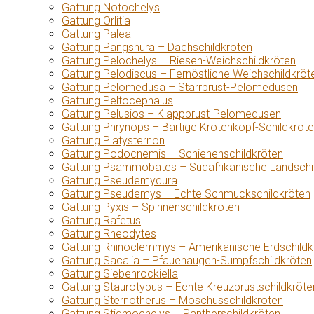
Gattung Notochelys
Gattung Orlitia
Gattung Palea
Gattung Pangshura – Dachschildkröten
Gattung Pelochelys – Riesen-Weichschildkröten
Gattung Pelodiscus – Fernöstliche Weichschildkröt
Gattung Pelomedusa – Starrbrust-Pelomedusen
Gattung Peltocephalus
Gattung Pelusios – Klappbrust-Pelomedusen
Gattung Phrynops – Bärtige Krötenkopf-Schildkröt
Gattung Platysternon
Gattung Podocnemis – Schienenschildkröten
Gattung Psammobates – Südafrikanische Landschi
Gattung Pseudemydura
Gattung Pseudemys – Echte Schmuckschildkröten
Gattung Pyxis – Spinnenschildkröten
Gattung Rafetus
Gattung Rheodytes
Gattung Rhinoclemmys – Amerikanische Erdschildk
Gattung Sacalia – Pfauenaugen-Sumpfschildkröten
Gattung Siebenrockiella
Gattung Staurotypus – Echte Kreuzbrustschildkröte
Gattung Sternotherus – Moschusschildkröten
Gattung Stigmochelys – Pantherschildkröten