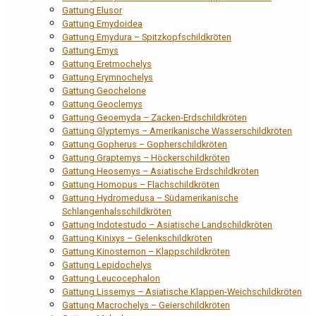
Gattung Elusor
Gattung Emydoidea
Gattung Emydura – Spitzkopfschildkröten
Gattung Emys
Gattung Eretmochelys
Gattung Erymnochelys
Gattung Geochelone
Gattung Geoclemys
Gattung Geoemyda – Zacken-Erdschildkröten
Gattung Glyptemys – Amerikanische Wasserschildkröten
Gattung Gopherus – Gopherschildkröten
Gattung Graptemys – Höckerschildkröten
Gattung Heosemys – Asiatische Erdschildkröten
Gattung Homopus – Flachschildkröten
Gattung Hydromedusa – Südamerikanische
Schlangenhalsschildkröten
Gattung Indotestudo – Asiatische Landschildkröten
Gattung Kinixys – Gelenkschildkröten
Gattung Kinosternon – Klappschildkröten
Gattung Lepidochelys
Gattung Leucocephalon
Gattung Lissemys – Asiatische Klappen-Weichschildkröten
Gattung Macrochelys – Geierschildkröten