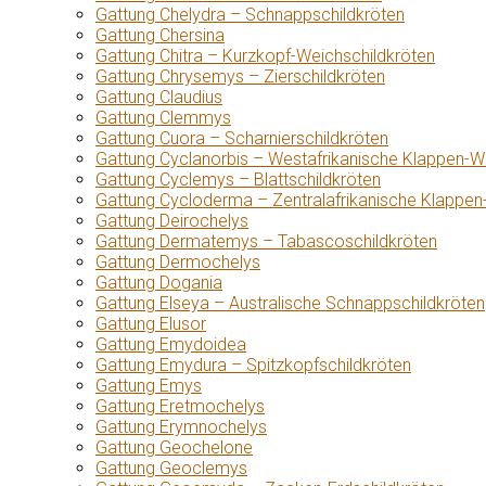
Gattung Chelydra – Schnappschildkröten
Gattung Chersina
Gattung Chitra – Kurzkopf-Weichschildkröten
Gattung Chrysemys – Zierschildkröten
Gattung Claudius
Gattung Clemmys
Gattung Cuora – Scharnierschildkröten
Gattung Cyclanorbis – Westafrikanische Klappen-W
Gattung Cyclemys – Blattschildkröten
Gattung Cycloderma – Zentralafrikanische Klappen
Gattung Deirochelys
Gattung Dermatemys – Tabascoschildkröten
Gattung Dermochelys
Gattung Dogania
Gattung Elseya – Australische Schnappschildkröten
Gattung Elusor
Gattung Emydoidea
Gattung Emydura – Spitzkopfschildkröten
Gattung Emys
Gattung Eretmochelys
Gattung Erymnochelys
Gattung Geochelone
Gattung Geoclemys