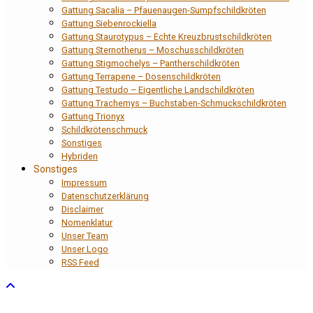
Gattung Sacalia – Pfauenaugen-Sumpfschildkröten
Gattung Siebenrockiella
Gattung Staurotypus – Echte Kreuzbrustschildkröten
Gattung Sternotherus – Moschusschildkröten
Gattung Stigmochelys – Pantherschildkröten
Gattung Terrapene – Dosenschildkröten
Gattung Testudo – Eigentliche Landschildkröten
Gattung Trachemys – Buchstaben-Schmuckschildkröten
Gattung Trionyx
Schildkrötenschmuck
Sonstiges
Hybriden
Sonstiges
Impressum
Datenschutzerklärung
Disclaimer
Nomenklatur
Unser Team
Unser Logo
RSS Feed