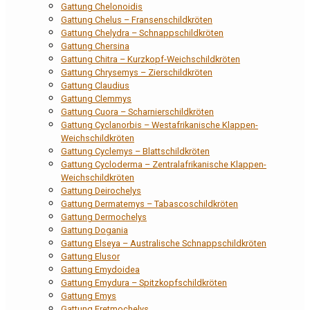
Gattung Chelonoidis
Gattung Chelus – Fransenschildkröten
Gattung Chelydra – Schnappschildkröten
Gattung Chersina
Gattung Chitra – Kurzkopf-Weichschildkröten
Gattung Chrysemys – Zierschildkröten
Gattung Claudius
Gattung Clemmys
Gattung Cuora – Scharnierschildkröten
Gattung Cyclanorbis – Westafrikanische Klappen-
Weichschildkröten
Gattung Cyclemys – Blattschildkröten
Gattung Cycloderma – Zentralafrikanische Klappen-
Weichschildkröten
Gattung Deirochelys
Gattung Dermatemys – Tabascoschildkröten
Gattung Dermochelys
Gattung Dogania
Gattung Elseya – Australische Schnappschildkröten
Gattung Elusor
Gattung Emydoidea
Gattung Emydura – Spitzkopfschildkröten
Gattung Emys
Gattung Eretmochelys