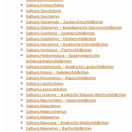
Gattung Erymnochelys
Gattung Geochelone
Gattung Geoclemys
Gattung Geoemyda – Zacken-Erdschildkröten
Gattung Glyptemys – Amerikanische Wasserschildkröten
Gattung Gopherus – Gopherschildkröten
Gattung Graptemys – Höckerschildkröten
Gattung Heosemys – Asiatische Erdschildkröten
Gattung Homopus – Flachschildkröten
Gattung Hydromedusa – Südamerikanische
Schlangenhalsschildkröten
Gattung Indotestudo – Asiatische Landschildkröten
Gattung Kinixys – Gelenkschildkröten
Gattung Kinosternon – Klappschildkröten
Gattung Lepidochelys
Gattung Leucocephalon
Gattung Lissemys – Asiatische Klappen-Weichschildkröten
Gattung Macrochelys – Geierschildkröten
Gattung Malaclemys
Gattung Malacochersus
Gattung Malayemys
Gattung Manouria – Asiatische Waldschildkröten
Gattung Mauremys – Bachschildkröten