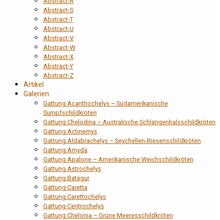
Abstract-R
Abstract-S
Abstract-T
Abstract-U
Abstract-V
Abstract-W
Abstract-X
Abstract-Y
Abstract-Z
Artikel
Galerien
Gattung Acanthochelys – Südamerikanische
Sumpfschildkröten
Gattung Chelodina – Australische Schlangenhalsschildkröten
Gattung Actinemys
Gattung Aldabrachelys – Seychellen-Riesenschildkröten
Gattung Amyda
Gattung Apalone – Amerikanische Weichschildkröten
Gattung Astrochelys
Gattung Batagur
Gattung Caretta
Gattung Carettochelys
Gattung Centrochelys
Gattung Chelonia – Grüne Meeresschildkröten