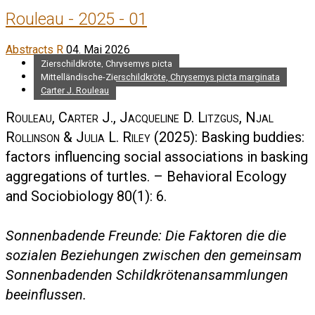
Rouleau - 2025 - 01
Abstracts R
04. Mai 2026
Zierschildkröte, Chrysemys picta
Mittelländische-Zierschildkröte, Chrysemys picta marginata
Carter J. Rouleau
Rouleau, Carter J., Jacqueline D. Litzgus, Njal
Rollinson & Julia L. Riley
(2025): Basking buddies:
factors influencing social associations in basking
aggregations of turtles. – Behavioral Ecology
and Sociobiology 80(1): 6.
Sonnenbadende Freunde: Die Faktoren die die
sozialen Beziehungen zwischen den gemeinsam
Sonnenbadenden Schildkrötenansammlungen
beeinflussen.