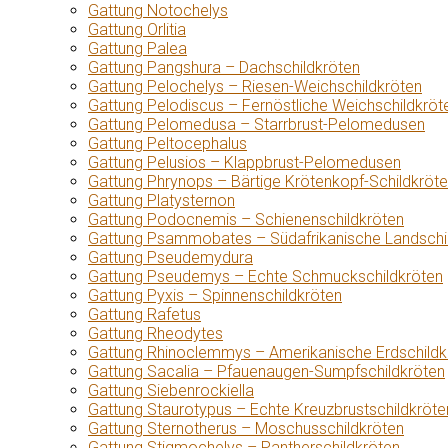
Gattung Notochelys
Gattung Orlitia
Gattung Palea
Gattung Pangshura – Dachschildkröten
Gattung Pelochelys – Riesen-Weichschildkröten
Gattung Pelodiscus – Fernöstliche Weichschildkröt
Gattung Pelomedusa – Starrbrust-Pelomedusen
Gattung Peltocephalus
Gattung Pelusios – Klappbrust-Pelomedusen
Gattung Phrynops – Bärtige Krötenkopf-Schildkröt
Gattung Platysternon
Gattung Podocnemis – Schienenschildkröten
Gattung Psammobates – Südafrikanische Landschi
Gattung Pseudemydura
Gattung Pseudemys – Echte Schmuckschildkröten
Gattung Pyxis – Spinnenschildkröten
Gattung Rafetus
Gattung Rheodytes
Gattung Rhinoclemmys – Amerikanische Erdschildk
Gattung Sacalia – Pfauenaugen-Sumpfschildkröten
Gattung Siebenrockiella
Gattung Staurotypus – Echte Kreuzbrustschildkröte
Gattung Sternotherus – Moschusschildkröten
Gattung Stigmochelys – Pantherschildkröten