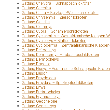
Gattung Chelydra – Schnappschildkröten
Gattung Chersina
Gattung Chitra – Kurzkopf-Weichschildkröten
Gattung Chrysemys – Zierschildkröten
Gattung Claudius
Gattung Clemmys
Gattung Cuora – Scharnierschildkröten
Gattung Cyclanorbis – Westafrikanische Klappen-W
Gattung Cyclemys – Blattschildkröten
Gattung Cycloderma – Zentralafrikanische Klappen
Gattung Deirochelys
Gattung Dermatemys – Tabascoschildkröten
Gattung Dermochelys
Gattung Dogania
Gattung Elseya – Australische Schnappschildkröten
Gattung Elusor
Gattung Emydoidea
Gattung Emydura – Spitzkopfschildkröten
Gattung Emys
Gattung Eretmochelys
Gattung Erymnochelys
Gattung Geochelone
Gattung Geoclemys