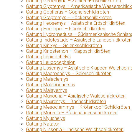
Gattung Geoemyda – Zacken-Erdschildkröten
Gattung Glyptemys – Amerikanische Wasserschildk
Gattung Gopherus – Gopherschildkröten
Gattung Graptemys – Höckerschildkröten
Gattung Heosemys – Asiatische Erdschildkröten
Gattung Homopus – Flachschildkröten
Gattung Hydromedusa – Südamerikanische Schlang
Gattung Indotestudo – Asiatische Landschildkröten
Gattung Kinixys – Gelenkschildkröten
Gattung Kinosternon – Klappschildkröten
Gattung Lepidochelys
Gattung Leucocephalon
Gattung Lissemys – Asiatische Klappen-Weichschil
Gattung Macrochelys – Geierschildkröten
Gattung Malaclemys
Gattung Malacochersus
Gattung Malayemys
Gattung Manouria – Asiatische Waldschildkröten
Gattung Mauremys – Bachschildkröten
Gattung Mesoclemmys – Krötenkopf-Schildkröten
Gattung Morenia – Pfauenaugenschildkröten
Gattung Myuchelys
Gattung Natator
Gattung Nilssonia – Indische Weichschildkröten