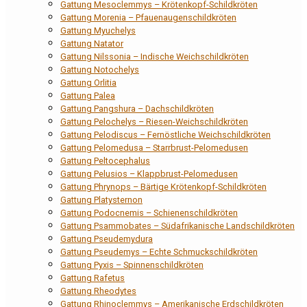
Gattung Mesoclemmys – Krötenkopf-Schildkröten
Gattung Morenia – Pfauenaugenschildkröten
Gattung Myuchelys
Gattung Natator
Gattung Nilssonia – Indische Weichschildkröten
Gattung Notochelys
Gattung Orlitia
Gattung Palea
Gattung Pangshura – Dachschildkröten
Gattung Pelochelys – Riesen-Weichschildkröten
Gattung Pelodiscus – Fernöstliche Weichschildkröten
Gattung Pelomedusa – Starrbrust-Pelomedusen
Gattung Peltocephalus
Gattung Pelusios – Klappbrust-Pelomedusen
Gattung Phrynops – Bärtige Krötenkopf-Schildkröten
Gattung Platysternon
Gattung Podocnemis – Schienenschildkröten
Gattung Psammobates – Südafrikanische Landschildkröten
Gattung Pseudemydura
Gattung Pseudemys – Echte Schmuckschildkröten
Gattung Pyxis – Spinnenschildkröten
Gattung Rafetus
Gattung Rheodytes
Gattung Rhinoclemmys – Amerikanische Erdschildkröten