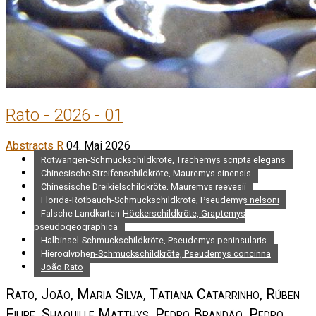
Rato - 2026 - 01
Abstracts R
04. Mai 2026
Rotwangen-Schmuckschildkröte, Trachemys scripta elegans
Chinesische Streifenschildkröte, Mauremys sinensis
Chinesische Dreikielschildkröte, Mauremys reevesii
Florida-Rotbauch-Schmuckschildkröte, Pseudemys nelsoni
Falsche Landkarten-Höckerschildkröte, Graptemys
pseudogeographica
Halbinsel-Schmuckschildkröte, Pseudemys peninsularis
Hieroglyphen-Schmuckschildkröte, Pseudemys concinna
João Rato
Rato, João, Maria Silva, Tatiana Catarrinho, Rúben
Filipe, Shaquille Matthys, Pedro Brandão, Pedro