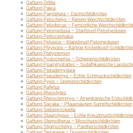
Gattung Orlitia
Gattung Palea
Gattung Pangshura – Dachschildkröten
Gattung Pelochelys – Riesen-Weichschildkröten
Gattung Pelodiscus – Fernöstliche Weichschildkröt
Gattung Pelomedusa – Starrbrust-Pelomedusen
Gattung Peltocephalus
Gattung Pelusios – Klappbrust-Pelomedusen
Gattung Phrynops – Bärtige Krötenkopf-Schildkröt
Gattung Platysternon
Gattung Podocnemis – Schienenschildkröten
Gattung Psammobates – Südafrikanische Landschi
Gattung Pseudemydura
Gattung Pseudemys – Echte Schmuckschildkröten
Gattung Pyxis – Spinnenschildkröten
Gattung Rafetus
Gattung Rheodytes
Gattung Rhinoclemmys – Amerikanische Erdschildk
Gattung Sacalia – Pfauenaugen-Sumpfschildkröten
Gattung Siebenrockiella
Gattung Staurotypus – Echte Kreuzbrustschildkröte
Gattung Sternotherus – Moschusschildkröten
Gattung Stigmochelys – Pantherschildkröten
Gattung Terrapene – Dosenschildkröten