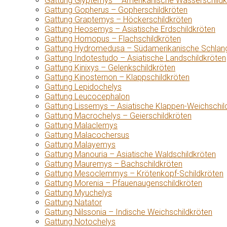
Gattung Glyptemys – Amerikanische Wasserschildk
Gattung Gopherus – Gopherschildkröten
Gattung Graptemys – Höckerschildkröten
Gattung Heosemys – Asiatische Erdschildkröten
Gattung Homopus – Flachschildkröten
Gattung Hydromedusa – Südamerikanische Schlang
Gattung Indotestudo – Asiatische Landschildkröten
Gattung Kinixys – Gelenkschildkröten
Gattung Kinosternon – Klappschildkröten
Gattung Lepidochelys
Gattung Leucocephalon
Gattung Lissemys – Asiatische Klappen-Weichschil
Gattung Macrochelys – Geierschildkröten
Gattung Malaclemys
Gattung Malacochersus
Gattung Malayemys
Gattung Manouria – Asiatische Waldschildkröten
Gattung Mauremys – Bachschildkröten
Gattung Mesoclemmys – Krötenkopf-Schildkröten
Gattung Morenia – Pfauenaugenschildkröten
Gattung Myuchelys
Gattung Natator
Gattung Nilssonia – Indische Weichschildkröten
Gattung Notochelys