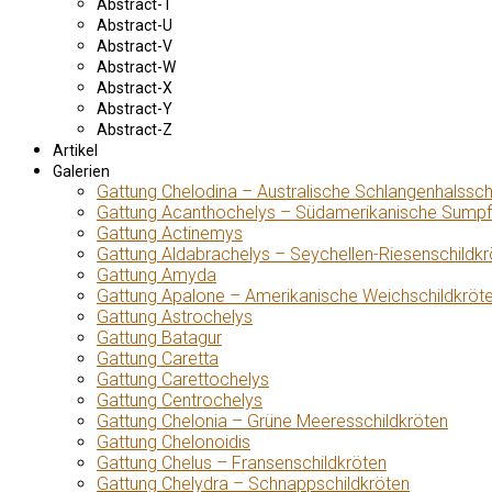
Abstract-T
Abstract-U
Abstract-V
Abstract-W
Abstract-X
Abstract-Y
Abstract-Z
Artikel
Galerien
Gattung Chelodina – Australische Schlangenhalssch
Gattung Acanthochelys – Südamerikanische Sumpf
Gattung Actinemys
Gattung Aldabrachelys – Seychellen-Riesenschildkr
Gattung Amyda
Gattung Apalone – Amerikanische Weichschildkröt
Gattung Astrochelys
Gattung Batagur
Gattung Caretta
Gattung Carettochelys
Gattung Centrochelys
Gattung Chelonia – Grüne Meeresschildkröten
Gattung Chelonoidis
Gattung Chelus – Fransenschildkröten
Gattung Chelydra – Schnappschildkröten