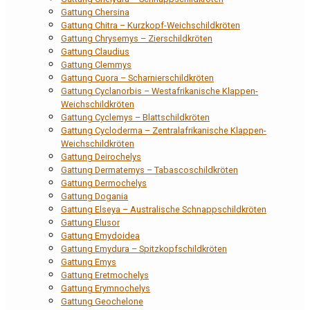
Gattung Chersina
Gattung Chitra – Kurzkopf-Weichschildkröten
Gattung Chrysemys – Zierschildkröten
Gattung Claudius
Gattung Clemmys
Gattung Cuora – Scharnierschildkröten
Gattung Cyclanorbis – Westafrikanische Klappen-
Weichschildkröten
Gattung Cyclemys – Blattschildkröten
Gattung Cycloderma – Zentralafrikanische Klappen-
Weichschildkröten
Gattung Deirochelys
Gattung Dermatemys – Tabascoschildkröten
Gattung Dermochelys
Gattung Dogania
Gattung Elseya – Australische Schnappschildkröten
Gattung Elusor
Gattung Emydoidea
Gattung Emydura – Spitzkopfschildkröten
Gattung Emys
Gattung Eretmochelys
Gattung Erymnochelys
Gattung Geochelone