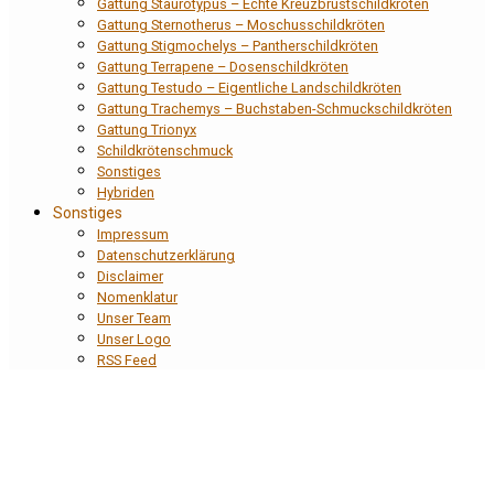
Gattung Staurotypus – Echte Kreuzbrustschildkröten
Gattung Sternotherus – Moschusschildkröten
Gattung Stigmochelys – Pantherschildkröten
Gattung Terrapene – Dosenschildkröten
Gattung Testudo – Eigentliche Landschildkröten
Gattung Trachemys – Buchstaben-Schmuckschildkröten
Gattung Trionyx
Schildkrötenschmuck
Sonstiges
Hybriden
Sonstiges
Impressum
Datenschutzerklärung
Disclaimer
Nomenklatur
Unser Team
Unser Logo
RSS Feed