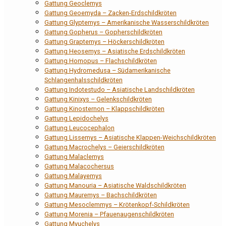
Gattung Geoclemys
Gattung Geoemyda – Zacken-Erdschildkröten
Gattung Glyptemys – Amerikanische Wasserschildkröten
Gattung Gopherus – Gopherschildkröten
Gattung Graptemys – Höckerschildkröten
Gattung Heosemys – Asiatische Erdschildkröten
Gattung Homopus – Flachschildkröten
Gattung Hydromedusa – Südamerikanische
Schlangenhalsschildkröten
Gattung Indotestudo – Asiatische Landschildkröten
Gattung Kinixys – Gelenkschildkröten
Gattung Kinosternon – Klappschildkröten
Gattung Lepidochelys
Gattung Leucocephalon
Gattung Lissemys – Asiatische Klappen-Weichschildkröten
Gattung Macrochelys – Geierschildkröten
Gattung Malaclemys
Gattung Malacochersus
Gattung Malayemys
Gattung Manouria – Asiatische Waldschildkröten
Gattung Mauremys – Bachschildkröten
Gattung Mesoclemmys – Krötenkopf-Schildkröten
Gattung Morenia – Pfauenaugenschildkröten
Gattung Myuchelys