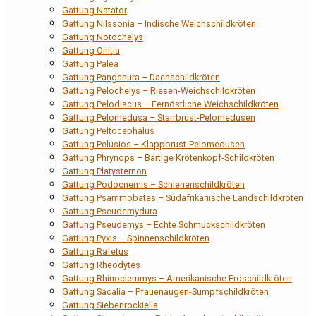
Gattung Natator
Gattung Nilssonia – Indische Weichschildkröten
Gattung Notochelys
Gattung Orlitia
Gattung Palea
Gattung Pangshura – Dachschildkröten
Gattung Pelochelys – Riesen-Weichschildkröten
Gattung Pelodiscus – Fernöstliche Weichschildkröten
Gattung Pelomedusa – Starrbrust-Pelomedusen
Gattung Peltocephalus
Gattung Pelusios – Klappbrust-Pelomedusen
Gattung Phrynops – Bärtige Krötenkopf-Schildkröten
Gattung Platysternon
Gattung Podocnemis – Schienenschildkröten
Gattung Psammobates – Südafrikanische Landschildkröten
Gattung Pseudemydura
Gattung Pseudemys – Echte Schmuckschildkröten
Gattung Pyxis – Spinnenschildkröten
Gattung Rafetus
Gattung Rheodytes
Gattung Rhinoclemmys – Amerikanische Erdschildkröten
Gattung Sacalia – Pfauenaugen-Sumpfschildkröten
Gattung Siebenrockiella