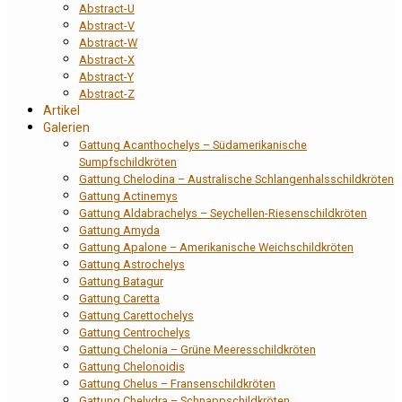
Abstract-U
Abstract-V
Abstract-W
Abstract-X
Abstract-Y
Abstract-Z
Artikel
Galerien
Gattung Acanthochelys – Südamerikanische
Sumpfschildkröten
Gattung Chelodina – Australische Schlangenhalsschildkröten
Gattung Actinemys
Gattung Aldabrachelys – Seychellen-Riesenschildkröten
Gattung Amyda
Gattung Apalone – Amerikanische Weichschildkröten
Gattung Astrochelys
Gattung Batagur
Gattung Caretta
Gattung Carettochelys
Gattung Centrochelys
Gattung Chelonia – Grüne Meeresschildkröten
Gattung Chelonoidis
Gattung Chelus – Fransenschildkröten
Gattung Chelydra – Schnappschildkröten