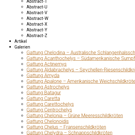
Abstract-T
Abstract-U
Abstract-V
Abstract-W
Abstract-X
Abstract-Y
Abstract-Z
Artikel
Galerien
Gattung Chelodina – Australische Schlangenhalssch
Gattung Acanthochelys – Südamerikanische Sumpf
Gattung Actinemys
Gattung Aldabrachelys – Seychellen-Riesenschildkr
Gattung Amyda
Gattung Apalone – Amerikanische Weichschildkröt
Gattung Astrochelys
Gattung Batagur
Gattung Caretta
Gattung Carettochelys
Gattung Centrochelys
Gattung Chelonia – Grüne Meeresschildkröten
Gattung Chelonoidis
Gattung Chelus – Fransenschildkröten
Gattung Chelydra – Schnappschildkröten