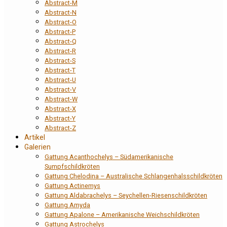
Abstract-M
Abstract-N
Abstract-O
Abstract-P
Abstract-Q
Abstract-R
Abstract-S
Abstract-T
Abstract-U
Abstract-V
Abstract-W
Abstract-X
Abstract-Y
Abstract-Z
Artikel
Galerien
Gattung Acanthochelys – Südamerikanische
Sumpfschildkröten
Gattung Chelodina – Australische Schlangenhalsschildkröten
Gattung Actinemys
Gattung Aldabrachelys – Seychellen-Riesenschildkröten
Gattung Amyda
Gattung Apalone – Amerikanische Weichschildkröten
Gattung Astrochelys