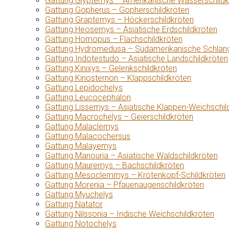
Gattung Glyptemys – Amerikanische Wasserschildk
Gattung Gopherus – Gopherschildkröten
Gattung Graptemys – Höckerschildkröten
Gattung Heosemys – Asiatische Erdschildkröten
Gattung Homopus – Flachschildkröten
Gattung Hydromedusa – Südamerikanische Schlang
Gattung Indotestudo – Asiatische Landschildkröten
Gattung Kinixys – Gelenkschildkröten
Gattung Kinosternon – Klappschildkröten
Gattung Lepidochelys
Gattung Leucocephalon
Gattung Lissemys – Asiatische Klappen-Weichschil
Gattung Macrochelys – Geierschildkröten
Gattung Malaclemys
Gattung Malacochersus
Gattung Malayemys
Gattung Manouria – Asiatische Waldschildkröten
Gattung Mauremys – Bachschildkröten
Gattung Mesoclemmys – Krötenkopf-Schildkröten
Gattung Morenia – Pfauenaugenschildkröten
Gattung Myuchelys
Gattung Natator
Gattung Nilssonia – Indische Weichschildkröten
Gattung Notochelys