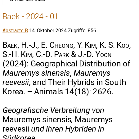
Baek - 2024 - 01
Abstracts B
14. Oktober 2024
Zugriffe: 856
Baek, H.-J., E. Cheong, Y. Kim, K. S. Koo,
S.-H. Kim, C.-D. Park & J.-D. Yoon
(2024): Geographical Distribution of
Mauremys sinensis
,
Mauremys
reevesii
, and Their Hybrids in South
Korea. – Animals 14(18): 2626.
Geografische Verbreitung von
Mauremys sinensis
,
Mauremys
reevesii
und ihren Hybriden in
Südkorea.