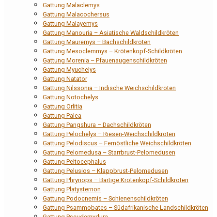
Gattung Malaclemys
Gattung Malacochersus
Gattung Malayemys
Gattung Manouria – Asiatische Waldschildkröten
Gattung Mauremys – Bachschildkröten
Gattung Mesoclemmys – Krötenkopf-Schildkröten
Gattung Morenia – Pfauenaugenschildkröten
Gattung Myuchelys
Gattung Natator
Gattung Nilssonia – Indische Weichschildkröten
Gattung Notochelys
Gattung Orlitia
Gattung Palea
Gattung Pangshura – Dachschildkröten
Gattung Pelochelys – Riesen-Weichschildkröten
Gattung Pelodiscus – Fernöstliche Weichschildkröten
Gattung Pelomedusa – Starrbrust-Pelomedusen
Gattung Peltocephalus
Gattung Pelusios – Klappbrust-Pelomedusen
Gattung Phrynops – Bärtige Krötenkopf-Schildkröten
Gattung Platysternon
Gattung Podocnemis – Schienenschildkröten
Gattung Psammobates – Südafrikanische Landschildkröten
Gattung Pseudemydura