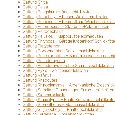
Gattung Orlitia
Gattung Palea
Gattung Pangshura – Dachschildkröten
Gattung Pelochelys – Riesen-Weichschildkröten
Gattung Pelodiscus – Fernöstliche Weichschildkröt
Gattung Pelomedusa – Starrbrust-Pelomedusen
Gattung Peltocephalus
Gattung Pelusios – Klappbrust-Pelomedusen
Gattung Phrynops – Bärtige Krötenkopf-Schildkröt
Gattung Platysternon
Gattung Podocnemis – Schienenschildkröten
Gattung Psammobates – Südafrikanische Landschi
Gattung Pseudemydura
Gattung Pseudemys – Echte Schmuckschildkröten
Gattung Pyxis – Spinnenschildkröten
Gattung Rafetus
Gattung Rheodytes
Gattung Rhinoclemmys – Amerikanische Erdschildk
Gattung Sacalia – Pfauenaugen-Sumpfschildkröten
Gattung Siebenrockiella
Gattung Staurotypus – Echte Kreuzbrustschildkröte
Gattung Sternotherus – Moschusschildkröten
Gattung Stigmochelys – Pantherschildkröten
Gattung Terrapene – Dosenschildkröten