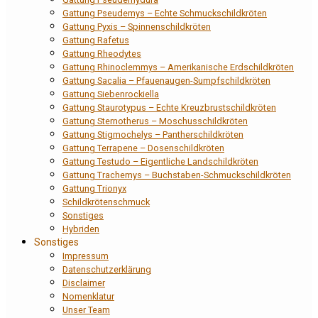
Gattung Pseudemys – Echte Schmuckschildkröten
Gattung Pyxis – Spinnenschildkröten
Gattung Rafetus
Gattung Rheodytes
Gattung Rhinoclemmys – Amerikanische Erdschildkröten
Gattung Sacalia – Pfauenaugen-Sumpfschildkröten
Gattung Siebenrockiella
Gattung Staurotypus – Echte Kreuzbrustschildkröten
Gattung Sternotherus – Moschusschildkröten
Gattung Stigmochelys – Pantherschildkröten
Gattung Terrapene – Dosenschildkröten
Gattung Testudo – Eigentliche Landschildkröten
Gattung Trachemys – Buchstaben-Schmuckschildkröten
Gattung Trionyx
Schildkrötenschmuck
Sonstiges
Hybriden
Sonstiges
Impressum
Datenschutzerklärung
Disclaimer
Nomenklatur
Unser Team