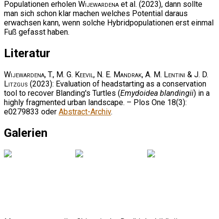
Populationen erholen
Wijewardena
et al. (2023), dann sollte
man sich schon klar machen welches Potential daraus
erwachsen kann, wenn solche Hybridpopulationen erst einmal
Fuß gefasst haben.
Literatur
Wijewardena, T., M. G. Keevil, N. E. Mandrak, A. M. Lentini & J. D.
Litzgus
(2023): Evaluation of headstarting as a conservation
tool to recover Blanding's Turtles (
Emydoidea blandingii
) in a
highly fragmented urban landscape. – Plos One 18(3):
e0279833 oder
Abstract-Archiv
.
Galerien