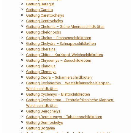
Gattung Batagur
Gattung Caretta
Gattung Carettochelys
Gattung Centrochelys
Gattung Chelonia – Grüne Meeresschildkröten
Gattung Chelonoidis
Gattung Chelus – Fransenschildkröten
Gattung Chelydra – Schnappschildkröten
Gattung Chersina
Gattung Chitra – Kurzkopf-Weichschildkröten
Gattung Chrysemys – Zierschildkröten
Gattung Claudius
Gattung Clemmys
Gattung Cuora – Scharnierschildkröten
Gattung Cyclanorbis – Westafrikanische Klappen-
Weichschildkröten
Gattung Cyclemys – Blattschildkröten
Gattung Cycloderma – Zentralafrikanische Klappen-
Weichschildkröten
Gattung Deirochelys
Gattung Dermatemys – Tabascoschildkröten
Gattung Dermochelys
Gattung Dogania