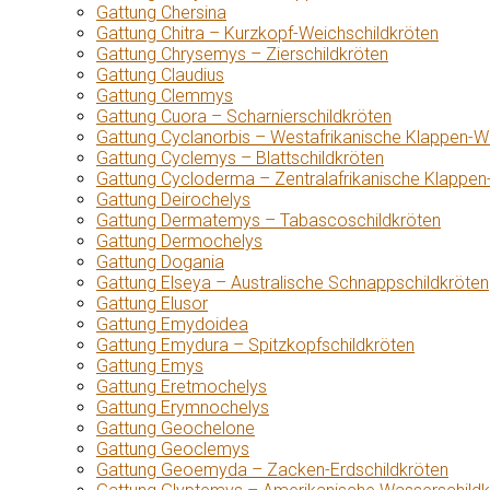
Gattung Chersina
Gattung Chitra – Kurzkopf-Weichschildkröten
Gattung Chrysemys – Zierschildkröten
Gattung Claudius
Gattung Clemmys
Gattung Cuora – Scharnierschildkröten
Gattung Cyclanorbis – Westafrikanische Klappen-W
Gattung Cyclemys – Blattschildkröten
Gattung Cycloderma – Zentralafrikanische Klappen
Gattung Deirochelys
Gattung Dermatemys – Tabascoschildkröten
Gattung Dermochelys
Gattung Dogania
Gattung Elseya – Australische Schnappschildkröten
Gattung Elusor
Gattung Emydoidea
Gattung Emydura – Spitzkopfschildkröten
Gattung Emys
Gattung Eretmochelys
Gattung Erymnochelys
Gattung Geochelone
Gattung Geoclemys
Gattung Geoemyda – Zacken-Erdschildkröten