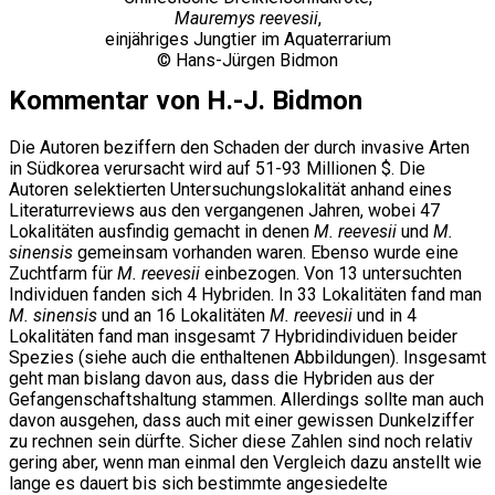
Mauremys reevesii
,
einjähriges Jungtier im Aquaterrarium
© Hans-Jürgen Bidmon
Kommentar von H.-J. Bidmon
Die Autoren beziffern den Schaden der durch invasive Arten
in Südkorea verursacht wird auf 51-93 Millionen $. Die
Autoren selektierten Untersuchungslokalität anhand eines
Literaturreviews aus den vergangenen Jahren, wobei 47
Lokalitäten ausfindig gemacht in denen
M. reevesii
und
M.
sinensis
gemeinsam vorhanden waren. Ebenso wurde eine
Zuchtfarm für
M. reevesii
einbezogen. Von 13 untersuchten
Individuen fanden sich 4 Hybriden. In 33 Lokalitäten fand man
M. sinensis
und an 16 Lokalitäten
M. reevesii
und in 4
Lokalitäten fand man insgesamt 7 Hybridindividuen beider
Spezies (siehe auch die enthaltenen Abbildungen). Insgesamt
geht man bislang davon aus, dass die Hybriden aus der
Gefangenschaftshaltung stammen. Allerdings sollte man auch
davon ausgehen, dass auch mit einer gewissen Dunkelziffer
zu rechnen sein dürfte. Sicher diese Zahlen sind noch relativ
gering aber, wenn man einmal den Vergleich dazu anstellt wie
lange es dauert bis sich bestimmte angesiedelte