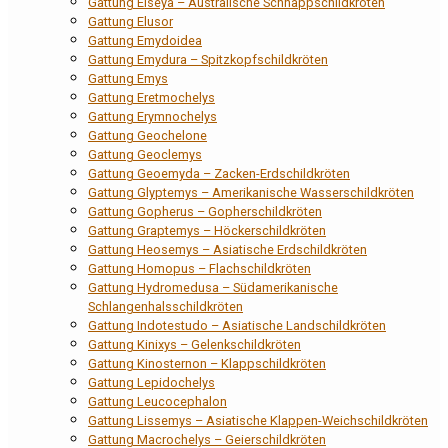
Gattung Elseya – Australische Schnappschildkröten
Gattung Elusor
Gattung Emydoidea
Gattung Emydura – Spitzkopfschildkröten
Gattung Emys
Gattung Eretmochelys
Gattung Erymnochelys
Gattung Geochelone
Gattung Geoclemys
Gattung Geoemyda – Zacken-Erdschildkröten
Gattung Glyptemys – Amerikanische Wasserschildkröten
Gattung Gopherus – Gopherschildkröten
Gattung Graptemys – Höckerschildkröten
Gattung Heosemys – Asiatische Erdschildkröten
Gattung Homopus – Flachschildkröten
Gattung Hydromedusa – Südamerikanische
Schlangenhalsschildkröten
Gattung Indotestudo – Asiatische Landschildkröten
Gattung Kinixys – Gelenkschildkröten
Gattung Kinosternon – Klappschildkröten
Gattung Lepidochelys
Gattung Leucocephalon
Gattung Lissemys – Asiatische Klappen-Weichschildkröten
Gattung Macrochelys – Geierschildkröten