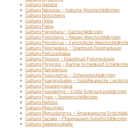
Gattung Natator
Gattung Nilssonia – Indische Weichschildkröten
Gattung Notochelys
Gattung Orlitia
Gattung Palea
Gattung Pangshura – Dachschildkröten
Gattung Pelochelys – Riesen-Weichschildkröten
Gattung Pelodiscus – Fernöstliche Weichschildkröt
Gattung Pelomedusa – Starrbrust-Pelomedusen
Gattung Peltocephalus
Gattung Pelusios – Klappbrust-Pelomedusen
Gattung Phrynops – Bärtige Krötenkopf-Schildkröt
Gattung Platysternon
Gattung Podocnemis – Schienenschildkröten
Gattung Psammobates – Südafrikanische Landschi
Gattung Pseudemydura
Gattung Pseudemys – Echte Schmuckschildkröten
Gattung Pyxis – Spinnenschildkröten
Gattung Rafetus
Gattung Rheodytes
Gattung Rhinoclemmys – Amerikanische Erdschildk
Gattung Sacalia – Pfauenaugen-Sumpfschildkröten
Gattung Siebenrockiella