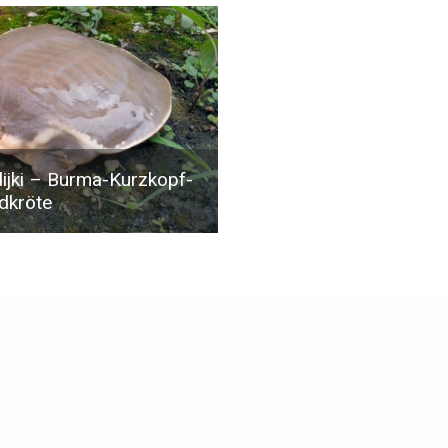
dijki – Burma-Kurzkopf-
dkröte