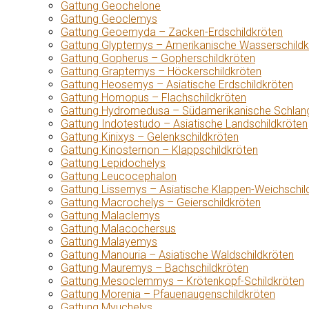
Gattung Geochelone
Gattung Geoclemys
Gattung Geoemyda – Zacken-Erdschildkröten
Gattung Glyptemys – Amerikanische Wasserschildk
Gattung Gopherus – Gopherschildkröten
Gattung Graptemys – Höckerschildkröten
Gattung Heosemys – Asiatische Erdschildkröten
Gattung Homopus – Flachschildkröten
Gattung Hydromedusa – Südamerikanische Schlang
Gattung Indotestudo – Asiatische Landschildkröten
Gattung Kinixys – Gelenkschildkröten
Gattung Kinosternon – Klappschildkröten
Gattung Lepidochelys
Gattung Leucocephalon
Gattung Lissemys – Asiatische Klappen-Weichschil
Gattung Macrochelys – Geierschildkröten
Gattung Malaclemys
Gattung Malacochersus
Gattung Malayemys
Gattung Manouria – Asiatische Waldschildkröten
Gattung Mauremys – Bachschildkröten
Gattung Mesoclemmys – Krötenkopf-Schildkröten
Gattung Morenia – Pfauenaugenschildkröten
Gattung Myuchelys