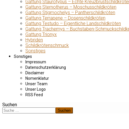
Gattung Staurotypus – Echte Kreuzbrustschildkröte
Gattung Sternotherus – Moschusschildkröten
Gattung Stigmochelys – Pantherschildkröten
Gattung Terrapene – Dosenschildkröten
Gattung Testudo – Eigentliche Landschildkröten
Gattung Trachemys – Buchstaben-Schmuckschildk
Gattung Trionyx
Hybriden
Schildkrötenschmuck
Sonstiges
Sonstiges
Impressum
Datenschutzerklärung
Disclaimer
Nomenklatur
Unser Team
Unser Logo
RSS Feed
Suchen
Suchen