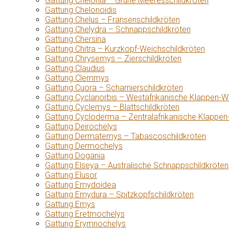
Gattung Chelonia – Grüne Meeresschildkröten
Gattung Chelonoidis
Gattung Chelus – Fransenschildkröten
Gattung Chelydra – Schnappschildkröten
Gattung Chersina
Gattung Chitra – Kurzkopf-Weichschildkröten
Gattung Chrysemys – Zierschildkröten
Gattung Claudius
Gattung Clemmys
Gattung Cuora – Scharnierschildkröten
Gattung Cyclanorbis – Westafrikanische Klappen-W
Gattung Cyclemys – Blattschildkröten
Gattung Cycloderma – Zentralafrikanische Klappen
Gattung Deirochelys
Gattung Dermatemys – Tabascoschildkröten
Gattung Dermochelys
Gattung Dogania
Gattung Elseya – Australische Schnappschildkröten
Gattung Elusor
Gattung Emydoidea
Gattung Emydura – Spitzkopfschildkröten
Gattung Emys
Gattung Eretmochelys
Gattung Erymnochelys