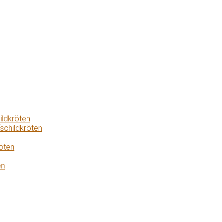
ildkröten
schildkröten
öten
en