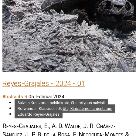
Reyes-Grajales - 2024 - 01
Abstracts R
05. Februar 2024
Salvins Kreuzbrustschildkröte, Staurotypus salvinii
Rotwangen-Klappschildkröte, Kinosternon cruentatum
Eduardo Reyes-Grajales
Reyes-Grajales, E., A. D. Walde, J. R. Chávez-
Sánchez, J. P. B. de la Rosa, F. Necochea-Montes &