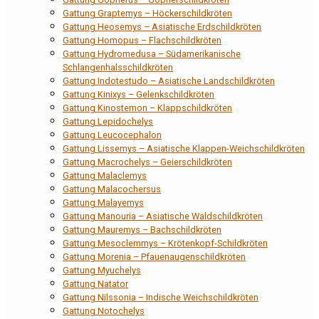
Gattung Graptemys – Höckerschildkröten
Gattung Heosemys – Asiatische Erdschildkröten
Gattung Homopus – Flachschildkröten
Gattung Hydromedusa – Südamerikanische
Schlangenhalsschildkröten
Gattung Indotestudo – Asiatische Landschildkröten
Gattung Kinixys – Gelenkschildkröten
Gattung Kinosternon – Klappschildkröten
Gattung Lepidochelys
Gattung Leucocephalon
Gattung Lissemys – Asiatische Klappen-Weichschildkröten
Gattung Macrochelys – Geierschildkröten
Gattung Malaclemys
Gattung Malacochersus
Gattung Malayemys
Gattung Manouria – Asiatische Waldschildkröten
Gattung Mauremys – Bachschildkröten
Gattung Mesoclemmys – Krötenkopf-Schildkröten
Gattung Morenia – Pfauenaugenschildkröten
Gattung Myuchelys
Gattung Natator
Gattung Nilssonia – Indische Weichschildkröten
Gattung Notochelys