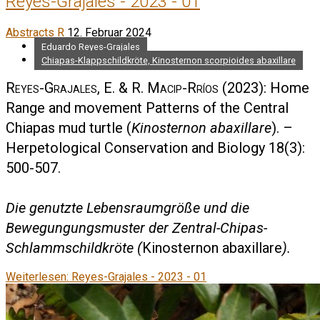
Reyes-Grajales - 2023 - 01
Abstracts R
12. Februar 2024
Eduardo Reyes-Grajales
Chiapas-Klappschildkröte, Kinosternon scorpioides abaxillare
Reyes-Grajales, E. & R. Macip-Rríos
(2023): Home
Range and movement Patterns of the Central
Chiapas mud turtle (
Kinosternon abaxillare
). –
Herpetological Conservation and Biology 18(3):
500-507.
Die genutzte Lebensraumgröße und die
Bewegungungsmuster der Zentral-Chipas-
Schlammschildkröte (
Kinosternon abaxillare
).
Weiterlesen: Reyes-Grajales - 2023 - 01