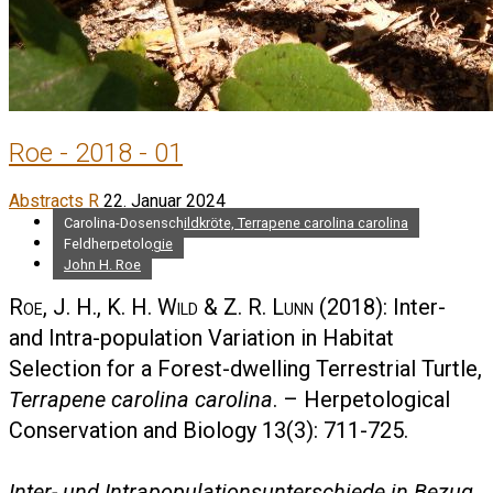
Roe - 2018 - 01
Abstracts R
22. Januar 2024
Carolina-Dosenschildkröte, Terrapene carolina carolina
Feldherpetologie
John H. Roe
Roe, J. H., K. H. Wild & Z. R. Lunn
(2018): Inter-
and Intra-population Variation in Habitat
Selection for a Forest-dwelling Terrestrial Turtle,
Terrapene carolina carolina
. – Herpetological
Conservation and Biology 13(3): 711-725.
Inter- und Intrapopulationsunterschiede in Bezug