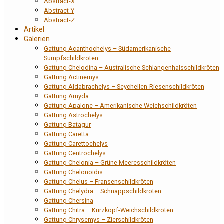
Abstract-X
Abstract-Y
Abstract-Z
Artikel
Galerien
Gattung Acanthochelys – Südamerikanische
Sumpfschildkröten
Gattung Chelodina – Australische Schlangenhalsschildkröten
Gattung Actinemys
Gattung Aldabrachelys – Seychellen-Riesenschildkröten
Gattung Amyda
Gattung Apalone – Amerikanische Weichschildkröten
Gattung Astrochelys
Gattung Batagur
Gattung Caretta
Gattung Carettochelys
Gattung Centrochelys
Gattung Chelonia – Grüne Meeresschildkröten
Gattung Chelonoidis
Gattung Chelus – Fransenschildkröten
Gattung Chelydra – Schnappschildkröten
Gattung Chersina
Gattung Chitra – Kurzkopf-Weichschildkröten
Gattung Chrysemys – Zierschildkröten