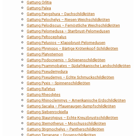
Gattung Orlitia
Gattung Palea
Gattung Pangshura – Dachschildkröten
Gattung Pelochelys – Riesen-Weichschildkröten
Gattung Pelodiscus – Fernöstliche Weichschildkröten
Gattung Pelomedusa – Starrbrust-Pelomedusen
Gattung Peltocephalus
Gattung Pelusios – Klappbrust-Pelomedusen
Gattung Phrynops – Bärtige Krötenkopf-Schildkröten
Gattung Platysternon
Gattung Podocnemis – Schienenschildkröten
Gattung Psammobates – Südafrikanische Landschildkröten
Gattung Pseudemydura
Gattung Pseudemys – Echte Schmuckschildkröten
Gattung Pyxis – Spinnenschildkröten
Gattung Rafetus
Gattung Rheodytes
Gattung Rhinoclemmys – Amerikanische Erdschildkröten
Gattung Sacalia – Pfauenaugen-Sumpfschildkröten
Gattung Siebenrockiella
Gattung Staurotypus – Echte Kreuzbrustschildkröten
Gattung Sternotherus – Moschusschildkröten
Gattung Stigmochelys – Pantherschildkröten
Gattung Terrapene – Dosenschildkröten