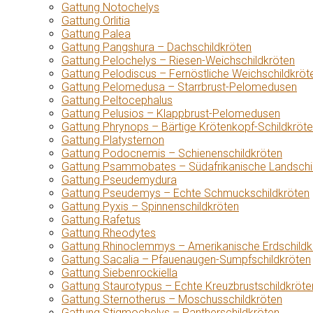
Gattung Notochelys
Gattung Orlitia
Gattung Palea
Gattung Pangshura – Dachschildkröten
Gattung Pelochelys – Riesen-Weichschildkröten
Gattung Pelodiscus – Fernöstliche Weichschildkröt
Gattung Pelomedusa – Starrbrust-Pelomedusen
Gattung Peltocephalus
Gattung Pelusios – Klappbrust-Pelomedusen
Gattung Phrynops – Bärtige Krötenkopf-Schildkröt
Gattung Platysternon
Gattung Podocnemis – Schienenschildkröten
Gattung Psammobates – Südafrikanische Landschi
Gattung Pseudemydura
Gattung Pseudemys – Echte Schmuckschildkröten
Gattung Pyxis – Spinnenschildkröten
Gattung Rafetus
Gattung Rheodytes
Gattung Rhinoclemmys – Amerikanische Erdschildk
Gattung Sacalia – Pfauenaugen-Sumpfschildkröten
Gattung Siebenrockiella
Gattung Staurotypus – Echte Kreuzbrustschildkröte
Gattung Sternotherus – Moschusschildkröten
Gattung Stigmochelys – Pantherschildkröten