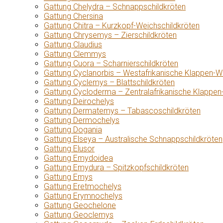
Gattung Chelydra – Schnappschildkröten
Gattung Chersina
Gattung Chitra – Kurzkopf-Weichschildkröten
Gattung Chrysemys – Zierschildkröten
Gattung Claudius
Gattung Clemmys
Gattung Cuora – Scharnierschildkröten
Gattung Cyclanorbis – Westafrikanische Klappen-W
Gattung Cyclemys – Blattschildkröten
Gattung Cycloderma – Zentralafrikanische Klappen
Gattung Deirochelys
Gattung Dermatemys – Tabascoschildkröten
Gattung Dermochelys
Gattung Dogania
Gattung Elseya – Australische Schnappschildkröten
Gattung Elusor
Gattung Emydoidea
Gattung Emydura – Spitzkopfschildkröten
Gattung Emys
Gattung Eretmochelys
Gattung Erymnochelys
Gattung Geochelone
Gattung Geoclemys