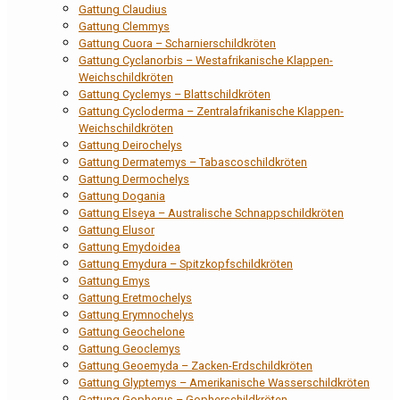
Gattung Claudius
Gattung Clemmys
Gattung Cuora – Scharnierschildkröten
Gattung Cyclanorbis – Westafrikanische Klappen-
Weichschildkröten
Gattung Cyclemys – Blattschildkröten
Gattung Cycloderma – Zentralafrikanische Klappen-
Weichschildkröten
Gattung Deirochelys
Gattung Dermatemys – Tabascoschildkröten
Gattung Dermochelys
Gattung Dogania
Gattung Elseya – Australische Schnappschildkröten
Gattung Elusor
Gattung Emydoidea
Gattung Emydura – Spitzkopfschildkröten
Gattung Emys
Gattung Eretmochelys
Gattung Erymnochelys
Gattung Geochelone
Gattung Geoclemys
Gattung Geoemyda – Zacken-Erdschildkröten
Gattung Glyptemys – Amerikanische Wasserschildkröten
Gattung Gopherus – Gopherschildkröten