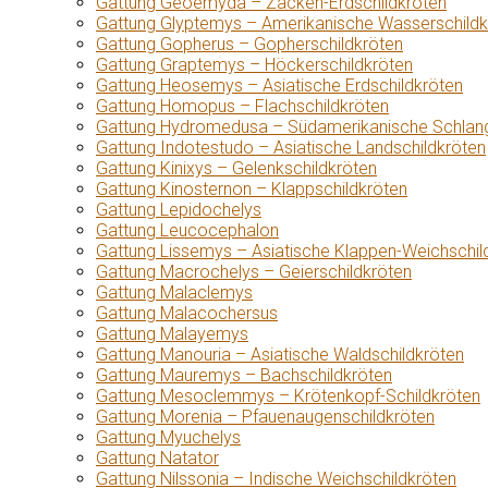
Gattung Geoemyda – Zacken-Erdschildkröten
Gattung Glyptemys – Amerikanische Wasserschildk
Gattung Gopherus – Gopherschildkröten
Gattung Graptemys – Höckerschildkröten
Gattung Heosemys – Asiatische Erdschildkröten
Gattung Homopus – Flachschildkröten
Gattung Hydromedusa – Südamerikanische Schlang
Gattung Indotestudo – Asiatische Landschildkröten
Gattung Kinixys – Gelenkschildkröten
Gattung Kinosternon – Klappschildkröten
Gattung Lepidochelys
Gattung Leucocephalon
Gattung Lissemys – Asiatische Klappen-Weichschil
Gattung Macrochelys – Geierschildkröten
Gattung Malaclemys
Gattung Malacochersus
Gattung Malayemys
Gattung Manouria – Asiatische Waldschildkröten
Gattung Mauremys – Bachschildkröten
Gattung Mesoclemmys – Krötenkopf-Schildkröten
Gattung Morenia – Pfauenaugenschildkröten
Gattung Myuchelys
Gattung Natator
Gattung Nilssonia – Indische Weichschildkröten