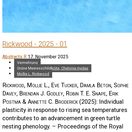
Rickwood - 2025 - 01
Abstracts R
17. November 2025
Vermehrung
Grüne Meeresschildkröte, Chelonia mydas
Mollie L. Rickwood
Rickwood, Mollie L., Eve Tucker, Damla Beton, Sophie
Davey, Brendan J. Godley, Robin T. E. Snape, Erik
Postma & Annette C. Broderick
(2025): Individual
plasticity in response to rising sea temperatures
contributes to an advancement in green turtle
nesting phenology. – Proceedings of the Royal