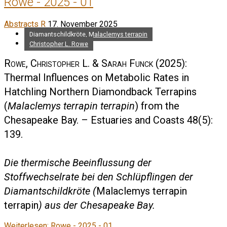
Rowe - 2025 - 01
Abstracts R
17. November 2025
Diamantschildkröte, Malaclemys terrapin
Christopher L. Rowe
Rowe, Christopher L. & Sarah Funck
(2025):
Thermal Influences on Metabolic Rates in
Hatchling Northern Diamondback Terrapins
(
Malaclemys terrapin terrapin
) from the
Chesapeake Bay. – Estuaries and Coasts 48(5):
139.
Die thermische Beeinflussung der
Stoffwechselrate bei den Schlüpflingen der
Diamantschildkröte (
Malaclemys terrapin
terrapin
) aus der Chesapeake Bay.
Weiterlesen: Rowe - 2025 - 01