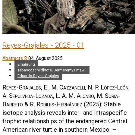
Reyes-Grajales - 2025 - 01
Abstracts R
04. August 2025
Ernährung
Tabascoschildkröte, Dermatemys mawii
Eduardo Reyes-Grajales
Reyes-Grajales, E., M. Cazzanelli, N. P. López-León,
A. Sepúlveda-Lozada, L. A. M. Alonso, M. Soria-
Barreto & R. Rodiles-Hernández
(2025): Stable
isotope analysis reveals inter- and intraspecific
trophic relationships of the endangered Central
American river turtle in southern Mexico. –