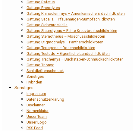
Gattung Rafetus
Gattung Rheodytes
Gattung Rhinoclemmys – Amerikanische Erdschildkröten
Gattung Sacalia – Pfauenaugen-Sumpfschildkröten
Gattung Siebenrockiella
Gattung Staurotypus – Echte Kreuzbrustschildkröten
Gattung Sternotherus – Moschusschildkröten
Gattung Stigmochelys – Pantherschildkröten
Gattung Terrapene – Dosenschildkröten
Gattung Testudo – Eigentliche Landschildkröten
Gattung Trachemys – Buchstaben-Schmuckschildkröten
Gattung Trionyx
Schildkrötenschmuck
Sonstiges
Hybriden
Sonstiges
Impressum
Datenschutzerklärung
Disclaimer
Nomenklatur
Unser Team
Unser Logo
RSS Feed