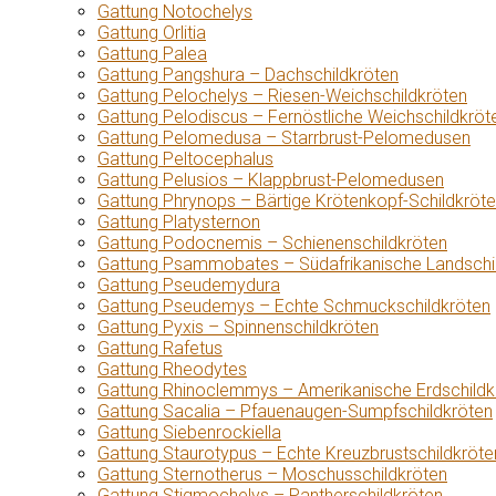
Gattung Notochelys
Gattung Orlitia
Gattung Palea
Gattung Pangshura – Dachschildkröten
Gattung Pelochelys – Riesen-Weichschildkröten
Gattung Pelodiscus – Fernöstliche Weichschildkröt
Gattung Pelomedusa – Starrbrust-Pelomedusen
Gattung Peltocephalus
Gattung Pelusios – Klappbrust-Pelomedusen
Gattung Phrynops – Bärtige Krötenkopf-Schildkröt
Gattung Platysternon
Gattung Podocnemis – Schienenschildkröten
Gattung Psammobates – Südafrikanische Landschi
Gattung Pseudemydura
Gattung Pseudemys – Echte Schmuckschildkröten
Gattung Pyxis – Spinnenschildkröten
Gattung Rafetus
Gattung Rheodytes
Gattung Rhinoclemmys – Amerikanische Erdschildk
Gattung Sacalia – Pfauenaugen-Sumpfschildkröten
Gattung Siebenrockiella
Gattung Staurotypus – Echte Kreuzbrustschildkröte
Gattung Sternotherus – Moschusschildkröten
Gattung Stigmochelys – Pantherschildkröten