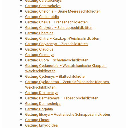
Gattung Carettochelys
Gattung Centrochelys
Gattung Chelonia – Grüne Meeresschildkröten
Gattung Chelonoidis
Gattung Chelus – Fransenschildkröten
Gattung Chelydra – Schnappschildkröten
Gattung Chersina
Gattung Chitra – Kurzkopf-Weichschildkröten
Gattung Chrysemys – Zierschildkröten
Gattung Claudius
Gattung Clemmys
Gattung Cuora – Scharnierschildkröten
Gattung Cyclanorbis – Westafrikanische Klappen-
Weichschildkröten
Gattung Cyclemys – Blattschildkröten
Gattung Cycloderma – Zentralafrikanische Klappen-
Weichschildkröten
Gattung Deirochelys
Gattung Dermatemys – Tabascoschildkröten
Gattung Dermochelys
Gattung Dogania
Gattung Elseya – Australische Schnappschildkröten
Gattung Elusor
Gattung Emydoidea