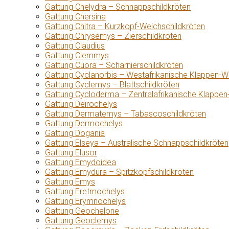
Gattung Chelydra – Schnappschildkröten
Gattung Chersina
Gattung Chitra – Kurzkopf-Weichschildkröten
Gattung Chrysemys – Zierschildkröten
Gattung Claudius
Gattung Clemmys
Gattung Cuora – Scharnierschildkröten
Gattung Cyclanorbis – Westafrikanische Klappen-W
Gattung Cyclemys – Blattschildkröten
Gattung Cycloderma – Zentralafrikanische Klappen
Gattung Deirochelys
Gattung Dermatemys – Tabascoschildkröten
Gattung Dermochelys
Gattung Dogania
Gattung Elseya – Australische Schnappschildkröten
Gattung Elusor
Gattung Emydoidea
Gattung Emydura – Spitzkopfschildkröten
Gattung Emys
Gattung Eretmochelys
Gattung Erymnochelys
Gattung Geochelone
Gattung Geoclemys