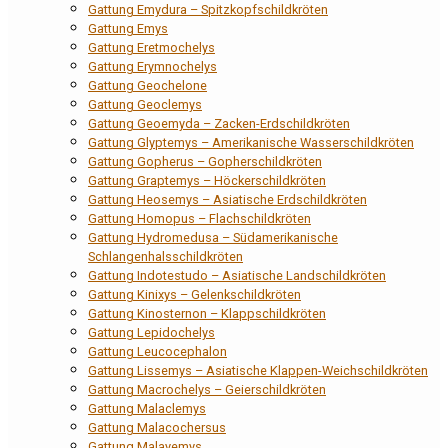
Gattung Emydura – Spitzkopfschildkröten
Gattung Emys
Gattung Eretmochelys
Gattung Erymnochelys
Gattung Geochelone
Gattung Geoclemys
Gattung Geoemyda – Zacken-Erdschildkröten
Gattung Glyptemys – Amerikanische Wasserschildkröten
Gattung Gopherus – Gopherschildkröten
Gattung Graptemys – Höckerschildkröten
Gattung Heosemys – Asiatische Erdschildkröten
Gattung Homopus – Flachschildkröten
Gattung Hydromedusa – Südamerikanische
Schlangenhalsschildkröten
Gattung Indotestudo – Asiatische Landschildkröten
Gattung Kinixys – Gelenkschildkröten
Gattung Kinosternon – Klappschildkröten
Gattung Lepidochelys
Gattung Leucocephalon
Gattung Lissemys – Asiatische Klappen-Weichschildkröten
Gattung Macrochelys – Geierschildkröten
Gattung Malaclemys
Gattung Malacochersus
Gattung Malayemys