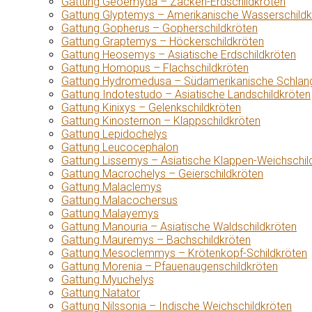
Gattung Geoemyda – Zacken-Erdschildkröten
Gattung Glyptemys – Amerikanische Wasserschildk
Gattung Gopherus – Gopherschildkröten
Gattung Graptemys – Höckerschildkröten
Gattung Heosemys – Asiatische Erdschildkröten
Gattung Homopus – Flachschildkröten
Gattung Hydromedusa – Südamerikanische Schlang
Gattung Indotestudo – Asiatische Landschildkröten
Gattung Kinixys – Gelenkschildkröten
Gattung Kinosternon – Klappschildkröten
Gattung Lepidochelys
Gattung Leucocephalon
Gattung Lissemys – Asiatische Klappen-Weichschil
Gattung Macrochelys – Geierschildkröten
Gattung Malaclemys
Gattung Malacochersus
Gattung Malayemys
Gattung Manouria – Asiatische Waldschildkröten
Gattung Mauremys – Bachschildkröten
Gattung Mesoclemmys – Krötenkopf-Schildkröten
Gattung Morenia – Pfauenaugenschildkröten
Gattung Myuchelys
Gattung Natator
Gattung Nilssonia – Indische Weichschildkröten