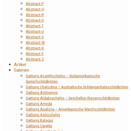
Abstract-P
Abstract-Q
Abstract-R
Abstract-S
Abstract-T
Abstract-U
Abstract-V
Abstract-W
Abstract-X
Abstract-Y
Abstract-Z
Artikel
Galerien
Gattung Acanthochelys – Südamerikanische
Sumpfschildkröten
Gattung Chelodina – Australische Schlangenhalsschildkröten
Gattung Actinemys
Gattung Aldabrachelys – Seychellen-Riesenschildkröten
Gattung Amyda
Gattung Apalone – Amerikanische Weichschildkröten
Gattung Astrochelys
Gattung Batagur
Gattung Caretta