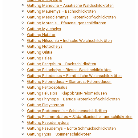
Gattung Manouria – Asiatische Waldschildkröten
Gattung Mauremys – Bachschildkröten
Gattung Mesoclemmys – Krötenkopf-Schildkröten
Gattung Morenia – Pfauenaugenschildkröten
Gattung Myuchelys
Gattung Natator
Gattung Nilssonia – Indische Weichschildkröten
Gattung Notochelys
Gattung Orlitia
Gattung Palea
Gattung Pangshura – Dachschildkröten
Gattung Pelochelys – Riesen-Weichschildkröten
Gattung Pelodiscus – Fernöstliche Weichschildkröten
Gattung Pelomedusa – Starrbrust-Pelomedusen
Gattung Peltocephalus
Gattung Pelusios – Klappbrust-Pelomedusen
Gattung Phrynops – Bärtige Krötenkopf-Schildkröten
Gattung Platysternon
Gattung Podocnemis – Schienenschildkröten
Gattung Psammobates – Südafrikanische Landschildkröten
Gattung Pseudemydura
Gattung Pseudemys – Echte Schmuckschildkröten
Gattung Pyxis – Spinnenschildkröten