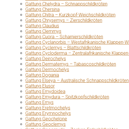
Gattung Chelydra – Schnappschildkröten
Gattung Chersina
Gattung Chitra – Kurzkopf-Weichschildkröten
Gattung Chrysemys – Zierschildkröten
Gattung Claudius
Gattung Clemmys
Gattung Cuora – Scharnierschildkröten
Gattung Cyclanorbis – Westafrikanische Klappen-W
Gattung Cyclemys – Blattschildkröten
Gattung Cycloderma – Zentralafrikanische Klappen
Gattung Deirochelys
Gattung Dermatemys – Tabascoschildkröten
Gattung Dermochelys
Gattung Dogania
Gattung Elseya – Australische Schnappschildkröten
Gattung Elusor
Gattung Emydoidea
Gattung Emydura – Spitzkopfschildkröten
Gattung Emys
Gattung Eretmochelys
Gattung Erymnochelys
Gattung Geochelone
Gattung Geoclemys