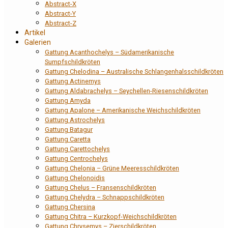
Abstract-X
Abstract-Y
Abstract-Z
Artikel
Galerien
Gattung Acanthochelys – Südamerikanische
Sumpfschildkröten
Gattung Chelodina – Australische Schlangenhalsschildkröten
Gattung Actinemys
Gattung Aldabrachelys – Seychellen-Riesenschildkröten
Gattung Amyda
Gattung Apalone – Amerikanische Weichschildkröten
Gattung Astrochelys
Gattung Batagur
Gattung Caretta
Gattung Carettochelys
Gattung Centrochelys
Gattung Chelonia – Grüne Meeresschildkröten
Gattung Chelonoidis
Gattung Chelus – Fransenschildkröten
Gattung Chelydra – Schnappschildkröten
Gattung Chersina
Gattung Chitra – Kurzkopf-Weichschildkröten
Gattung Chrysemys – Zierschildkröten