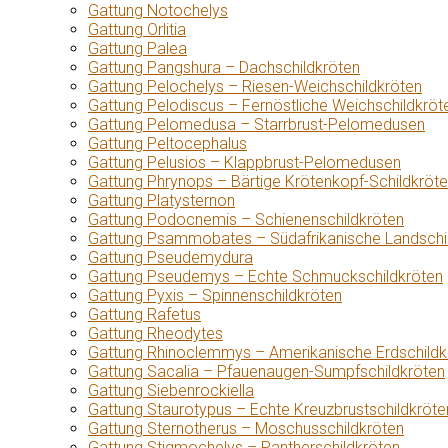
Gattung Notochelys
Gattung Orlitia
Gattung Palea
Gattung Pangshura – Dachschildkröten
Gattung Pelochelys – Riesen-Weichschildkröten
Gattung Pelodiscus – Fernöstliche Weichschildkröt
Gattung Pelomedusa – Starrbrust-Pelomedusen
Gattung Peltocephalus
Gattung Pelusios – Klappbrust-Pelomedusen
Gattung Phrynops – Bärtige Krötenkopf-Schildkröt
Gattung Platysternon
Gattung Podocnemis – Schienenschildkröten
Gattung Psammobates – Südafrikanische Landschi
Gattung Pseudemydura
Gattung Pseudemys – Echte Schmuckschildkröten
Gattung Pyxis – Spinnenschildkröten
Gattung Rafetus
Gattung Rheodytes
Gattung Rhinoclemmys – Amerikanische Erdschildk
Gattung Sacalia – Pfauenaugen-Sumpfschildkröten
Gattung Siebenrockiella
Gattung Staurotypus – Echte Kreuzbrustschildkröte
Gattung Sternotherus – Moschusschildkröten
Gattung Stigmochelys – Pantherschildkröten