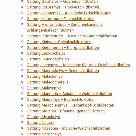
Gattung Gopherus – Gopherschildkröten
Gattung Graptemys – Höckerschildkröten
Gattung Heosemys – Asiatische Erdschildkröten
Gattung Homopus – Flachschildkröten
Gattung Hydromedusa – Südamerikanische
Schlangenhalsschildkröten
Gattung Indotestudo – Asiatische Landschildkröten
Gattung Kinixys – Gelenkschildkröten
Gattung Kinosternon – Klappschildkröten
Gattung Lepidochelys
Gattung Leucocephalon
Gattung Lissemys – Asiatische Klappen-Weichschildkröten
Gattung Macrochelys – Geierschildkröten
Gattung Malaclemys
Gattung Malacochersus
Gattung Malayemys
Gattung Manouria – Asiatische Waldschildkröten
Gattung Mauremys – Bachschildkröten
Gattung Mesoclemmys – Krötenkopf-Schildkröten
Gattung Morenia – Pfauenaugenschildkröten
Gattung Myuchelys
Gattung Natator
Gattung Nilssonia – Indische Weichschildkröten
Gattung Notochelys