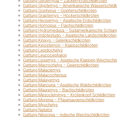
Gattung Geoemyda – Zacken-Erdschildkröten
Gattung Glyptemys – Amerikanische Wasserschildk
Gattung Gopherus – Gopherschildkröten
Gattung Graptemys – Höckerschildkröten
Gattung Heosemys – Asiatische Erdschildkröten
Gattung Homopus – Flachschildkröten
Gattung Hydromedusa – Südamerikanische Schlang
Gattung Indotestudo – Asiatische Landschildkröten
Gattung Kinixys – Gelenkschildkröten
Gattung Kinosternon – Klappschildkröten
Gattung Lepidochelys
Gattung Leucocephalon
Gattung Lissemys – Asiatische Klappen-Weichschil
Gattung Macrochelys – Geierschildkröten
Gattung Malaclemys
Gattung Malacochersus
Gattung Malayemys
Gattung Manouria – Asiatische Waldschildkröten
Gattung Mauremys – Bachschildkröten
Gattung Mesoclemmys – Krötenkopf-Schildkröten
Gattung Morenia – Pfauenaugenschildkröten
Gattung Myuchelys
Gattung Natator
Gattung Nilssonia – Indische Weichschildkröten