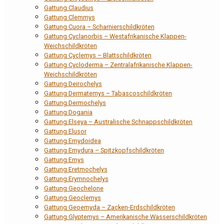
Gattung Claudius
Gattung Clemmys
Gattung Cuora – Scharnierschildkröten
Gattung Cyclanorbis – Westafrikanische Klappen-
Weichschildkröten
Gattung Cyclemys – Blattschildkröten
Gattung Cycloderma – Zentralafrikanische Klappen-
Weichschildkröten
Gattung Deirochelys
Gattung Dermatemys – Tabascoschildkröten
Gattung Dermochelys
Gattung Dogania
Gattung Elseya – Australische Schnappschildkröten
Gattung Elusor
Gattung Emydoidea
Gattung Emydura – Spitzkopfschildkröten
Gattung Emys
Gattung Eretmochelys
Gattung Erymnochelys
Gattung Geochelone
Gattung Geoclemys
Gattung Geoemyda – Zacken-Erdschildkröten
Gattung Glyptemys – Amerikanische Wasserschildkröten