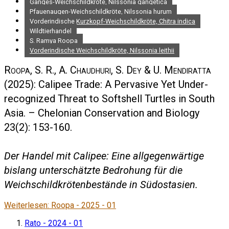
Ganges-Weichschildkröte, Nilssonia gangetica
Pfauenaugen-Weichschildkröte, Nilssonia hurum
Vorderindische Kurzkopf-Weichschildkröte, Chitra indica
Wildtierhandel
S. Ramya Roopa
Vorderindische Weichschildkröte, Nilssonia leithii
Roopa, S. R., A. Chaudhuri, S. Dey & U. Mendiratta
(2025): Calipee Trade: A Pervasive Yet Under-
recognized Threat to Softshell Turtles in South
Asia. – Chelonian Conservation and Biology
23(2): 153-160.
Der Handel mit Calipee: Eine allgegenwärtige
bislang unterschätzte Bedrohung für die
Weichschildkrötenbestände in Südostasien.
Weiterlesen: Roopa - 2025 - 01
Rato - 2024 - 01