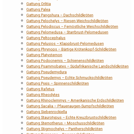
Gattung Orlitia
Gattung Palea
Gattung Pangshura – Dachschildkröten
Gattung Pelochelys – Riesen-Weichschildkröten
Gattung Pelodiscus – Fernöstliche Weichschildkröten
Gattung Pelomedusa – Starrbrust-Pelomedusen
Gattung Peltocephalus
Gattung Pelusios – Klappbrust-Pelomedusen
Gattung Phrynops – Bärtige Krötenkopf-Schildkröten
Gattung Platysternon
Gattung Podocnemis – Schienenschildkröten
Gattung Psammobates – Südafrikanische Landschildkröten
Gattung Pseudemydura
Gattung Pseudemys – Echte Schmuckschildkröten
Gattung Pyxis – Spinnenschildkröten
Gattung Rafetus
Gattung Rheodytes
Gattung Rhinoclemmys – Amerikanische Erdschildkröten
Gattung Sacalia – Pfauenaugen-Sumpfschildkröten
Gattung Siebenrockiella
Gattung Staurotypus – Echte Kreuzbrustschildkröten
Gattung Sternotherus – Moschusschildkröten
Gattung Stigmochelys – Pantherschildkröten