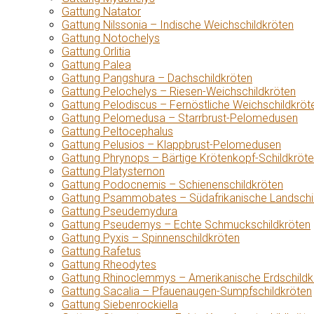
Gattung Natator
Gattung Nilssonia – Indische Weichschildkröten
Gattung Notochelys
Gattung Orlitia
Gattung Palea
Gattung Pangshura – Dachschildkröten
Gattung Pelochelys – Riesen-Weichschildkröten
Gattung Pelodiscus – Fernöstliche Weichschildkröt
Gattung Pelomedusa – Starrbrust-Pelomedusen
Gattung Peltocephalus
Gattung Pelusios – Klappbrust-Pelomedusen
Gattung Phrynops – Bärtige Krötenkopf-Schildkröt
Gattung Platysternon
Gattung Podocnemis – Schienenschildkröten
Gattung Psammobates – Südafrikanische Landschi
Gattung Pseudemydura
Gattung Pseudemys – Echte Schmuckschildkröten
Gattung Pyxis – Spinnenschildkröten
Gattung Rafetus
Gattung Rheodytes
Gattung Rhinoclemmys – Amerikanische Erdschildk
Gattung Sacalia – Pfauenaugen-Sumpfschildkröten
Gattung Siebenrockiella