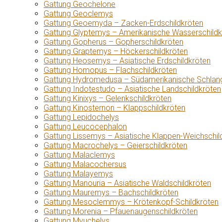
Gattung Geochelone
Gattung Geoclemys
Gattung Geoemyda – Zacken-Erdschildkröten
Gattung Glyptemys – Amerikanische Wasserschildk
Gattung Gopherus – Gopherschildkröten
Gattung Graptemys – Höckerschildkröten
Gattung Heosemys – Asiatische Erdschildkröten
Gattung Homopus – Flachschildkröten
Gattung Hydromedusa – Südamerikanische Schlang
Gattung Indotestudo – Asiatische Landschildkröten
Gattung Kinixys – Gelenkschildkröten
Gattung Kinosternon – Klappschildkröten
Gattung Lepidochelys
Gattung Leucocephalon
Gattung Lissemys – Asiatische Klappen-Weichschil
Gattung Macrochelys – Geierschildkröten
Gattung Malaclemys
Gattung Malacochersus
Gattung Malayemys
Gattung Manouria – Asiatische Waldschildkröten
Gattung Mauremys – Bachschildkröten
Gattung Mesoclemmys – Krötenkopf-Schildkröten
Gattung Morenia – Pfauenaugenschildkröten
Gattung Myuchelys