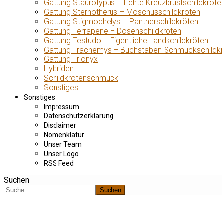
Gattung Staurotypus – Echte Kreuzbrustschildkröte
Gattung Sternotherus – Moschusschildkröten
Gattung Stigmochelys – Pantherschildkröten
Gattung Terrapene – Dosenschildkröten
Gattung Testudo – Eigentliche Landschildkröten
Gattung Trachemys – Buchstaben-Schmuckschildk
Gattung Trionyx
Hybriden
Schildkrötenschmuck
Sonstiges
Sonstiges
Impressum
Datenschutzerklärung
Disclaimer
Nomenklatur
Unser Team
Unser Logo
RSS Feed
Suchen
Suchen