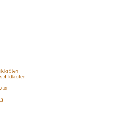
ildkröten
schildkröten
öten
en