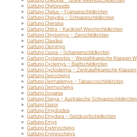
Gattung Chelonia – Grüne Meeresschildkröten
Gattung Chelonoidis
Gattung Chelus – Fransenschildkröten
Gattung Chelydra – Schnappschildkröten
Gattung Chersina
Gattung Chitra – Kurzkopf-Weichschildkröten
Gattung Chrysemys – Zierschildkröten
Gattung Claudius
Gattung Clemmys
Gattung Cuora – Scharnierschildkröten
Gattung Cyclanorbis – Westafrikanische Klappen-W
Gattung Cyclemys – Blattschildkröten
Gattung Cycloderma – Zentralafrikanische Klappen
Gattung Deirochelys
Gattung Dermatemys – Tabascoschildkröten
Gattung Dermochelys
Gattung Dogania
Gattung Elseya – Australische Schnappschildkröten
Gattung Elusor
Gattung Emydoidea
Gattung Emydura – Spitzkopfschildkröten
Gattung Emys
Gattung Eretmochelys
Gattung Erymnochelys