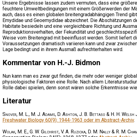
Unsere Ergebnisse lassen zudem vermuten, dass eine größere 
feuchtere Umweltbedingungen mit einem Größerwerden der Mä
auch, dass es einen globalen breitengradabhängigen Trend gi
Emydidae und Geoemydidae abzeichnet. Die Abschätzungen der 
Habitate besiedeln und eine vergleichbare Richtung und Ausm
Reproduktionsverhalten, der Fekundität und geschlechtsspezif
Weise vom Breitengrad mit beeinflusst werden. Somit liefert 
Voraussetzungen dramatisch variieren kann und zwar zwischen
Lage bedingt und in ihrem Ausmaß aufrechterhalten wird.
Kommentar von H.-J. Bidmon
Nun kann man es zwar gut finden, die mehr oder weniger glob
physiologische Faktoren eine Rolle. Nach allem Literaturstudiu
Rolle dabei spielen, denn sonst wären solche Erkenntnisse wi
Literatur
Snover, M. L., M. J. Adams, D. Ashton, J. B. Bettaso & H. H. Welsh 
Freshwater Biology 60(9): 1944-1963 oder im Abstract-Archiv
.
Wolak, M. E., G. W. Gilchrist, V. A. Ruzicka, D. M. Nally & R. M. Cha