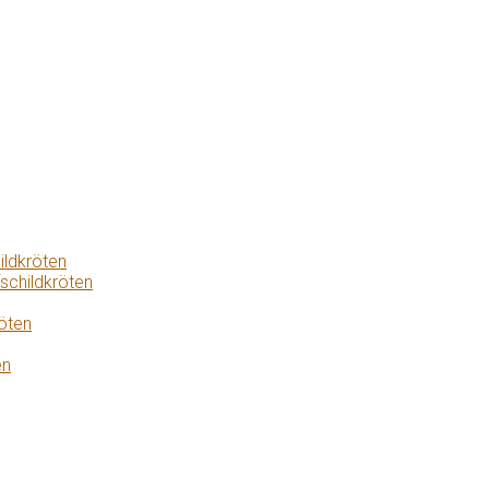
ildkröten
schildkröten
öten
en