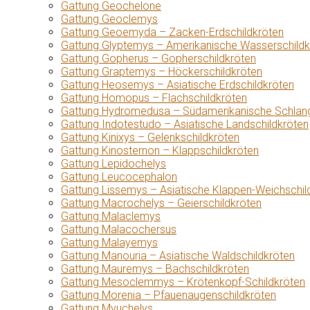
Gattung Geochelone
Gattung Geoclemys
Gattung Geoemyda – Zacken-Erdschildkröten
Gattung Glyptemys – Amerikanische Wasserschildk
Gattung Gopherus – Gopherschildkröten
Gattung Graptemys – Höckerschildkröten
Gattung Heosemys – Asiatische Erdschildkröten
Gattung Homopus – Flachschildkröten
Gattung Hydromedusa – Südamerikanische Schlang
Gattung Indotestudo – Asiatische Landschildkröten
Gattung Kinixys – Gelenkschildkröten
Gattung Kinosternon – Klappschildkröten
Gattung Lepidochelys
Gattung Leucocephalon
Gattung Lissemys – Asiatische Klappen-Weichschil
Gattung Macrochelys – Geierschildkröten
Gattung Malaclemys
Gattung Malacochersus
Gattung Malayemys
Gattung Manouria – Asiatische Waldschildkröten
Gattung Mauremys – Bachschildkröten
Gattung Mesoclemmys – Krötenkopf-Schildkröten
Gattung Morenia – Pfauenaugenschildkröten
Gattung Myuchelys