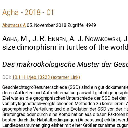
Agha - 2018 - 01
Abstracts A
05. November 2018
Zugriffe: 4949
Agha, M., J. R. Ennen, A. J. Nowakowski, J.
size dimorphism in turtles of the worl
Das makroökologische Muster der Gesch
DOI:
10.1111/jeb.13223 (externer Link)
Geschlechtsgrößenunterschiede (SSD) sind ein gut dokumentie
deren Auftreten und Aufrechterhaltung sowohl global geographis
Ziel war es die geographischen Unterschiede der SSD bei den
von phylogenetisch-vergleichenden Methoden zu korrelieren. W
geographische Verteilung und die Evolution der SSD von der 
Breitengrad oder durch eine Kombination aus diesen Faktoren 
besten durch die Habitatbedingungen (Anpassung) erklärt wer
Landlebensräumen ging einher mit einer Größenzunahme zuguns