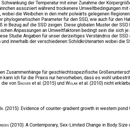
Schwankung der Temperatur mit einer Zunahme der Körpergröße 
nnchen assoziiert während trockenere Umweltbedingungen mit 
bt, wobei die Weibchen in den mehr polwärts gelegenen Regionen
phylogenetischen Parameter für den SSD, wie auch für den Habi
aß in Bezug auf die SSD zeigen. Diese globalen Muster der SS
ischen Anpassungen an Umweltfaktoren bedingt sein die sich je 
diese Studie Angaben für unser derzeitiges Verständnis der SSD
 und innerhalb der verschiedenen Schildkrötenarten wobei die 
alen Zusammenhänge für geschlechtsspezifische Größenunterschi
m kann ich für die Praxis nur hervorheben, dass es wohl unbestri
e die von
Snover
et al. (2015) und
Wolak
et al. (2010) nicht erklärba
Jr.
(2015): Evidence of counter-gradient growth in western pond t
mbers
(2010): A Contemporary, Sex-Limited Change in Body Size o