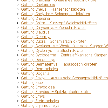
Gattung Chelonia – Grüne Meeresschildkröten
Gattung Chelonoidis
Gattung Chelus – Fransenschildkröten
Gattung Chelydra – Schnappschildkröten
Gattung Chersina
Gattung Chitra – Kurzkopf-Weichschildkröten
Gattung Chrysemys – Zierschildkröten
Gattung Claudius
Gattung Clemmys
Gattung Cuora – Scharnierschildkröten
Gattung Cyclanorbis – Westafrikanische Klappen-W
Gattung Cyclemys – Blattschildkröten
Gattung Cycloderma – Zentralafrikanische Klappen
Gattung Deirochelys
Gattung Dermatemys – Tabascoschildkröten
Gattung Dermochelys
Gattung Dogania
Gattung Elseya – Australische Schnappschildkröten
Gattung Elusor
Gattung Emydoidea
Gattung Emydura – Spitzkopfschildkröten
Gattung Emys
Gattung Eretmochelys
Gattung Erymnochelys