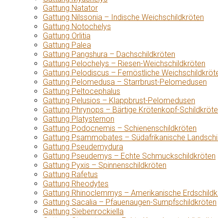
Gattung Natator
Gattung Nilssonia – Indische Weichschildkröten
Gattung Notochelys
Gattung Orlitia
Gattung Palea
Gattung Pangshura – Dachschildkröten
Gattung Pelochelys – Riesen-Weichschildkröten
Gattung Pelodiscus – Fernöstliche Weichschildkröt
Gattung Pelomedusa – Starrbrust-Pelomedusen
Gattung Peltocephalus
Gattung Pelusios – Klappbrust-Pelomedusen
Gattung Phrynops – Bärtige Krötenkopf-Schildkröt
Gattung Platysternon
Gattung Podocnemis – Schienenschildkröten
Gattung Psammobates – Südafrikanische Landschi
Gattung Pseudemydura
Gattung Pseudemys – Echte Schmuckschildkröten
Gattung Pyxis – Spinnenschildkröten
Gattung Rafetus
Gattung Rheodytes
Gattung Rhinoclemmys – Amerikanische Erdschildk
Gattung Sacalia – Pfauenaugen-Sumpfschildkröten
Gattung Siebenrockiella