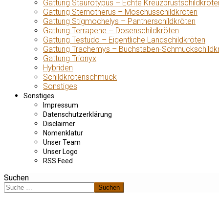
Gattung Staurotypus – Echte Kreuzbrustschildkröte
Gattung Sternotherus – Moschusschildkröten
Gattung Stigmochelys – Pantherschildkröten
Gattung Terrapene – Dosenschildkröten
Gattung Testudo – Eigentliche Landschildkröten
Gattung Trachemys – Buchstaben-Schmuckschildk
Gattung Trionyx
Hybriden
Schildkrötenschmuck
Sonstiges
Sonstiges
Impressum
Datenschutzerklärung
Disclaimer
Nomenklatur
Unser Team
Unser Logo
RSS Feed
Suchen
Suchen