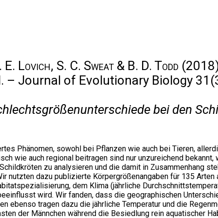
 E. Lovich, S. C. Sweat & B. D. Todd
(2018)
d. – Journal of Evolutionary Biology 31(
lechtsgrößenunterschiede bei den Schil
rtes Phänomen, sowohl bei Pflanzen wie auch bei Tieren, aller
ch wie auch regional beitragen sind nur unzureichend bekannt, wo
 Schildkröten zu analysieren und die damit in Zusammenhang s
ir nutzten dazu publizierte Körpergrößenangaben für 135 Arten
Habitatspezialisierung, dem Klima (jährliche Durchschnittstem
beeinflusst wird. Wir fanden, dass die geographischen Untersch
den ebenso tragen dazu die jährliche Temperatur und die Regen
ten der Männchen während die Besiedlung rein aquatischer Habi