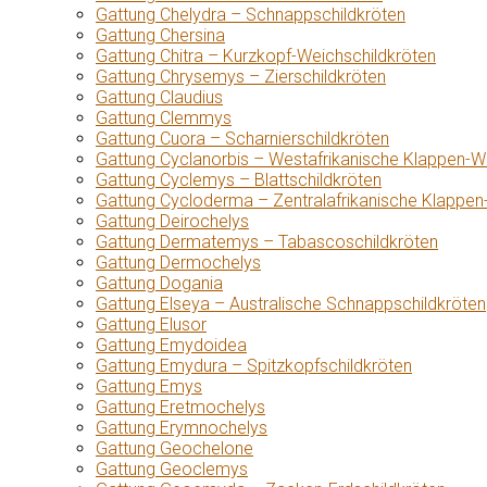
Gattung Chelydra – Schnappschildkröten
Gattung Chersina
Gattung Chitra – Kurzkopf-Weichschildkröten
Gattung Chrysemys – Zierschildkröten
Gattung Claudius
Gattung Clemmys
Gattung Cuora – Scharnierschildkröten
Gattung Cyclanorbis – Westafrikanische Klappen-W
Gattung Cyclemys – Blattschildkröten
Gattung Cycloderma – Zentralafrikanische Klappen
Gattung Deirochelys
Gattung Dermatemys – Tabascoschildkröten
Gattung Dermochelys
Gattung Dogania
Gattung Elseya – Australische Schnappschildkröten
Gattung Elusor
Gattung Emydoidea
Gattung Emydura – Spitzkopfschildkröten
Gattung Emys
Gattung Eretmochelys
Gattung Erymnochelys
Gattung Geochelone
Gattung Geoclemys