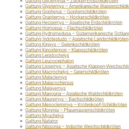
Gattung Geoemyda – Zacken-Erdschildkröten
Gattung Glyptemys – Amerikanische Wasserschildk
Gattung Gopherus – Gopherschildkröten
Gattung Graptemys – Höckerschildkröten
Gattung Heosemys – Asiatische Erdschildkröten
Gattung Homopus – Flachschildkröten
Gattung Hydromedusa – Südamerikanische Schlang
Gattung Indotestudo – Asiatische Landschildkröten
Gattung Kinixys – Gelenkschildkröten
Gattung Kinosternon – Klappschildkröten
Gattung Lepidochelys
Gattung Leucocephalon
Gattung Lissemys – Asiatische Klappen-Weichschil
Gattung Macrochelys – Geierschildkröten
Gattung Malaclemys
Gattung Malacochersus
Gattung Malayemys
Gattung Manouria – Asiatische Waldschildkröten
Gattung Mauremys – Bachschildkröten
Gattung Mesoclemmys – Krötenkopf-Schildkröten
Gattung Morenia – Pfauenaugenschildkröten
Gattung Myuchelys
Gattung Natator
Gattung Nilssonia – Indische Weichschildkröten