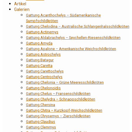
Artikel
Galerien
Gattung Acanthochelys – Südamerikanische
Sumpfschildkröten
Gattung Chelodina – Australische Schlangenhalsschildkröten
Gattung Actinemys
Gattung Aldabrachelys – Seychellen-Riesenschildkröten
Gattung Amyda
Gattung Apalone – Amerikanische Weichschildkröten
Gattung Astrochelys
Gattung Batagur
Gattung Caretta
Gattung Carettochelys
Gattung Centrochelys
Gattung Chelonia – Grüne Meeresschildkröten
Gattung Chelonoidis
Gattung Chelus – Fransenschildkröten
Gattung Chelydra – Schnappschildkröten
Gattung Chersina
Gattung Chitra – Kurzkopf-Weichschildkröten
Gattung Chrysemys – Zierschildkröten
Gattung Claudius
Gattung Clemmys