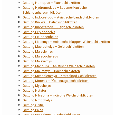
Gattung Homopus – Flachschildkröten
Gattung Hydromedusa – Südamerikanische
Schlangenhalsschildkröten
Gattung Indotestudo – Asiatische Landschildkröten
Gattung Kinixys – Gelenkschildkröten
Gattung Kinosternon – Klappschildkröten
Gattung Lepidochelys
Gattung Leucocephalon
Gattung Lissemys – Asiatische Klappen-Weichschildkröten
Gattung Macrochelys – Geierschildkröten
Gattung Malaclemys
Gattung Malacochersus
Gattung Malayemys
Gattung Manouria – Asiatische Waldschildkröten
Gattung Mauremys – Bachschildkröten
Gattung Mesoclemmys – Krötenkopf-Schildkröten
Gattung Morenia – Pfauenaugenschildkröten
Gattung Myuchelys
Gattung Natator
Gattung Nilssonia – Indische Weichschildkröten
Gattung Notochelys
Gattung Orlitia
Gattung Palea
Gattung Pangshura – Dachschildkröten