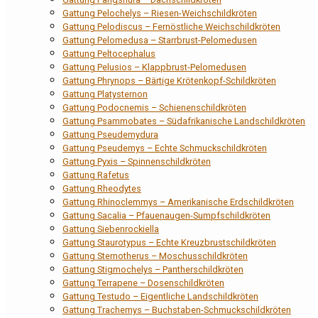
Gattung Pelochelys – Riesen-Weichschildkröten
Gattung Pelodiscus – Fernöstliche Weichschildkröten
Gattung Pelomedusa – Starrbrust-Pelomedusen
Gattung Peltocephalus
Gattung Pelusios – Klappbrust-Pelomedusen
Gattung Phrynops – Bärtige Krötenkopf-Schildkröten
Gattung Platysternon
Gattung Podocnemis – Schienenschildkröten
Gattung Psammobates – Südafrikanische Landschildkröten
Gattung Pseudemydura
Gattung Pseudemys – Echte Schmuckschildkröten
Gattung Pyxis – Spinnenschildkröten
Gattung Rafetus
Gattung Rheodytes
Gattung Rhinoclemmys – Amerikanische Erdschildkröten
Gattung Sacalia – Pfauenaugen-Sumpfschildkröten
Gattung Siebenrockiella
Gattung Staurotypus – Echte Kreuzbrustschildkröten
Gattung Sternotherus – Moschusschildkröten
Gattung Stigmochelys – Pantherschildkröten
Gattung Terrapene – Dosenschildkröten
Gattung Testudo – Eigentliche Landschildkröten
Gattung Trachemys – Buchstaben-Schmuckschildkröten