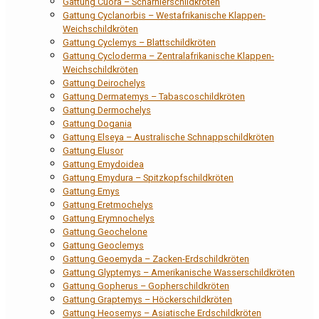
Gattung Cuora – Scharnierschildkröten
Gattung Cyclanorbis – Westafrikanische Klappen-
Weichschildkröten
Gattung Cyclemys – Blattschildkröten
Gattung Cycloderma – Zentralafrikanische Klappen-
Weichschildkröten
Gattung Deirochelys
Gattung Dermatemys – Tabascoschildkröten
Gattung Dermochelys
Gattung Dogania
Gattung Elseya – Australische Schnappschildkröten
Gattung Elusor
Gattung Emydoidea
Gattung Emydura – Spitzkopfschildkröten
Gattung Emys
Gattung Eretmochelys
Gattung Erymnochelys
Gattung Geochelone
Gattung Geoclemys
Gattung Geoemyda – Zacken-Erdschildkröten
Gattung Glyptemys – Amerikanische Wasserschildkröten
Gattung Gopherus – Gopherschildkröten
Gattung Graptemys – Höckerschildkröten
Gattung Heosemys – Asiatische Erdschildkröten