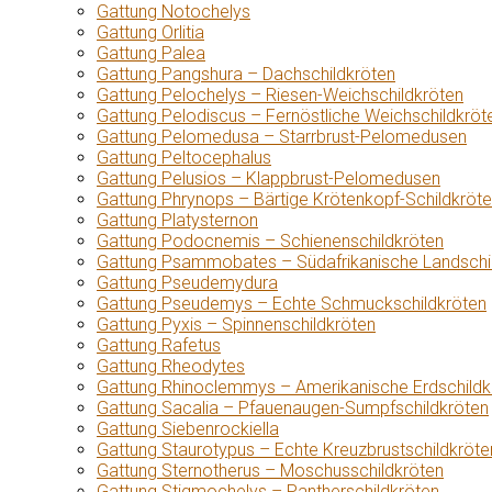
Gattung Notochelys
Gattung Orlitia
Gattung Palea
Gattung Pangshura – Dachschildkröten
Gattung Pelochelys – Riesen-Weichschildkröten
Gattung Pelodiscus – Fernöstliche Weichschildkröt
Gattung Pelomedusa – Starrbrust-Pelomedusen
Gattung Peltocephalus
Gattung Pelusios – Klappbrust-Pelomedusen
Gattung Phrynops – Bärtige Krötenkopf-Schildkröt
Gattung Platysternon
Gattung Podocnemis – Schienenschildkröten
Gattung Psammobates – Südafrikanische Landschi
Gattung Pseudemydura
Gattung Pseudemys – Echte Schmuckschildkröten
Gattung Pyxis – Spinnenschildkröten
Gattung Rafetus
Gattung Rheodytes
Gattung Rhinoclemmys – Amerikanische Erdschildk
Gattung Sacalia – Pfauenaugen-Sumpfschildkröten
Gattung Siebenrockiella
Gattung Staurotypus – Echte Kreuzbrustschildkröte
Gattung Sternotherus – Moschusschildkröten
Gattung Stigmochelys – Pantherschildkröten