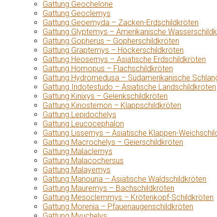
Gattung Geochelone
Gattung Geoclemys
Gattung Geoemyda – Zacken-Erdschildkröten
Gattung Glyptemys – Amerikanische Wasserschildk
Gattung Gopherus – Gopherschildkröten
Gattung Graptemys – Höckerschildkröten
Gattung Heosemys – Asiatische Erdschildkröten
Gattung Homopus – Flachschildkröten
Gattung Hydromedusa – Südamerikanische Schlang
Gattung Indotestudo – Asiatische Landschildkröten
Gattung Kinixys – Gelenkschildkröten
Gattung Kinosternon – Klappschildkröten
Gattung Lepidochelys
Gattung Leucocephalon
Gattung Lissemys – Asiatische Klappen-Weichschil
Gattung Macrochelys – Geierschildkröten
Gattung Malaclemys
Gattung Malacochersus
Gattung Malayemys
Gattung Manouria – Asiatische Waldschildkröten
Gattung Mauremys – Bachschildkröten
Gattung Mesoclemmys – Krötenkopf-Schildkröten
Gattung Morenia – Pfauenaugenschildkröten
Gattung Myuchelys