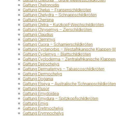
Gattung Chelonia – Grüne Meeresschildkröten
Gattung Chelonoidis
Gattung Chelus – Fransenschildkröten
Gattung Chelydra – Schnappschildkröten
Gattung Chersina
Gattung Chitra – Kurzkopf-Weichschildkröten
Gattung Chrysemys – Zierschildkröten
Gattung Claudius
Gattung Clemmys
Gattung Cuora – Scharnierschildkröten
Gattung Cyclanorbis – Westafrikanische Klappen-W
Gattung Cyclemys – Blattschildkröten
Gattung Cycloderma – Zentralafrikanische Klappen
Gattung Deirochelys
Gattung Dermatemys – Tabascoschildkröten
Gattung Dermochelys
Gattung Dogania
Gattung Elseya – Australische Schnappschildkröten
Gattung Elusor
Gattung Emydoidea
Gattung Emydura – Spitzkopfschildkröten
Gattung Emys
Gattung Eretmochelys
Gattung Erymnochelys