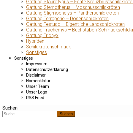
Gattung Staurotypus – Echte Kreuzbrustschildkröte
Gattung Sternotherus – Moschusschildkröten
Gattung Stigmochelys – Pantherschildkröten
Gattung Terrapene – Dosenschildkröten
Gattung Testudo – Eigentliche Landschildkröten
Gattung Trachemys – Buchstaben-Schmuckschildk
Gattung Trionyx
Hybriden
Schildkrötenschmuck
Sonstiges
Sonstiges
Impressum
Datenschutzerklärung
Disclaimer
Nomenklatur
Unser Team
Unser Logo
RSS Feed
Suchen
Suchen