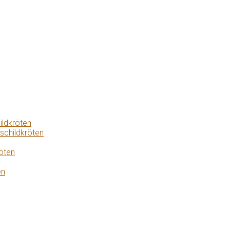
ildkröten
schildkröten
öten
en