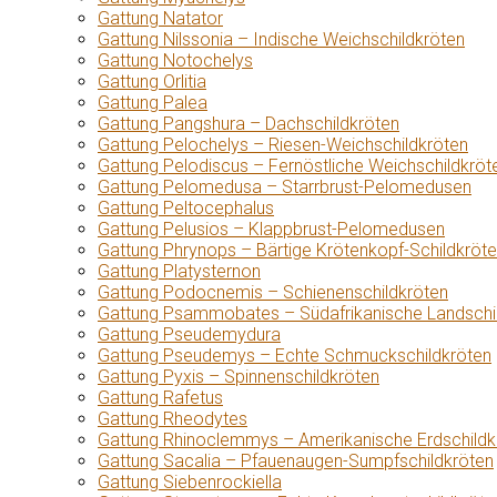
Gattung Natator
Gattung Nilssonia – Indische Weichschildkröten
Gattung Notochelys
Gattung Orlitia
Gattung Palea
Gattung Pangshura – Dachschildkröten
Gattung Pelochelys – Riesen-Weichschildkröten
Gattung Pelodiscus – Fernöstliche Weichschildkröt
Gattung Pelomedusa – Starrbrust-Pelomedusen
Gattung Peltocephalus
Gattung Pelusios – Klappbrust-Pelomedusen
Gattung Phrynops – Bärtige Krötenkopf-Schildkröt
Gattung Platysternon
Gattung Podocnemis – Schienenschildkröten
Gattung Psammobates – Südafrikanische Landschi
Gattung Pseudemydura
Gattung Pseudemys – Echte Schmuckschildkröten
Gattung Pyxis – Spinnenschildkröten
Gattung Rafetus
Gattung Rheodytes
Gattung Rhinoclemmys – Amerikanische Erdschildk
Gattung Sacalia – Pfauenaugen-Sumpfschildkröten
Gattung Siebenrockiella