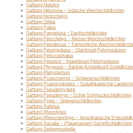
Gattung Natator
Gattung Nilssonia – Indische Weichschildkröten
Gattung Notochelys
Gattung Orlitia
Gattung Palea
Gattung Pangshura – Dachschildkröten
Gattung Pelochelys – Riesen-Weichschildkröten
Gattung Pelodiscus – Fernöstliche Weichschildkröt
Gattung Pelomedusa – Starrbrust-Pelomedusen
Gattung Peltocephalus
Gattung Pelusios – Klappbrust-Pelomedusen
Gattung Phrynops – Bärtige Krötenkopf-Schildkröt
Gattung Platysternon
Gattung Podocnemis – Schienenschildkröten
Gattung Psammobates – Südafrikanische Landschi
Gattung Pseudemydura
Gattung Pseudemys – Echte Schmuckschildkröten
Gattung Pyxis – Spinnenschildkröten
Gattung Rafetus
Gattung Rheodytes
Gattung Rhinoclemmys – Amerikanische Erdschildk
Gattung Sacalia – Pfauenaugen-Sumpfschildkröten
Gattung Siebenrockiella