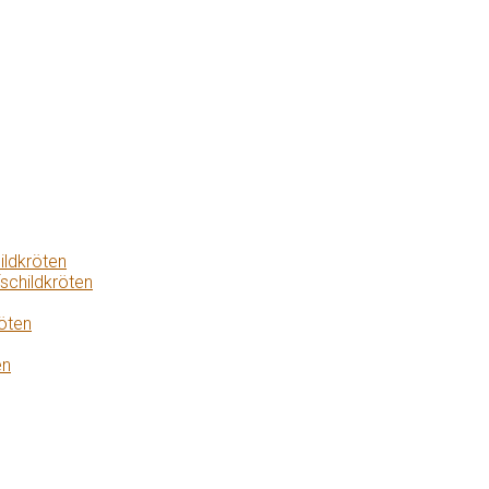
ildkröten
schildkröten
öten
en