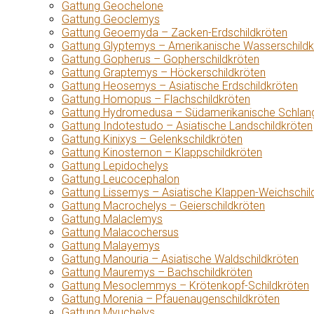
Gattung Geochelone
Gattung Geoclemys
Gattung Geoemyda – Zacken-Erdschildkröten
Gattung Glyptemys – Amerikanische Wasserschildk
Gattung Gopherus – Gopherschildkröten
Gattung Graptemys – Höckerschildkröten
Gattung Heosemys – Asiatische Erdschildkröten
Gattung Homopus – Flachschildkröten
Gattung Hydromedusa – Südamerikanische Schlang
Gattung Indotestudo – Asiatische Landschildkröten
Gattung Kinixys – Gelenkschildkröten
Gattung Kinosternon – Klappschildkröten
Gattung Lepidochelys
Gattung Leucocephalon
Gattung Lissemys – Asiatische Klappen-Weichschil
Gattung Macrochelys – Geierschildkröten
Gattung Malaclemys
Gattung Malacochersus
Gattung Malayemys
Gattung Manouria – Asiatische Waldschildkröten
Gattung Mauremys – Bachschildkröten
Gattung Mesoclemmys – Krötenkopf-Schildkröten
Gattung Morenia – Pfauenaugenschildkröten
Gattung Myuchelys