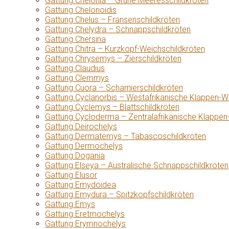
Gattung Chelonia – Grüne Meeresschildkröten
Gattung Chelonoidis
Gattung Chelus – Fransenschildkröten
Gattung Chelydra – Schnappschildkröten
Gattung Chersina
Gattung Chitra – Kurzkopf-Weichschildkröten
Gattung Chrysemys – Zierschildkröten
Gattung Claudius
Gattung Clemmys
Gattung Cuora – Scharnierschildkröten
Gattung Cyclanorbis – Westafrikanische Klappen-W
Gattung Cyclemys – Blattschildkröten
Gattung Cycloderma – Zentralafrikanische Klappen
Gattung Deirochelys
Gattung Dermatemys – Tabascoschildkröten
Gattung Dermochelys
Gattung Dogania
Gattung Elseya – Australische Schnappschildkröten
Gattung Elusor
Gattung Emydoidea
Gattung Emydura – Spitzkopfschildkröten
Gattung Emys
Gattung Eretmochelys
Gattung Erymnochelys