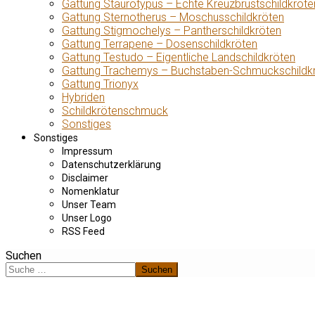
Gattung Staurotypus – Echte Kreuzbrustschildkröte
Gattung Sternotherus – Moschusschildkröten
Gattung Stigmochelys – Pantherschildkröten
Gattung Terrapene – Dosenschildkröten
Gattung Testudo – Eigentliche Landschildkröten
Gattung Trachemys – Buchstaben-Schmuckschildk
Gattung Trionyx
Hybriden
Schildkrötenschmuck
Sonstiges
Sonstiges
Impressum
Datenschutzerklärung
Disclaimer
Nomenklatur
Unser Team
Unser Logo
RSS Feed
Suchen
Suchen