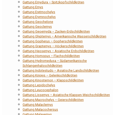
Gattung Emydura – Spitzkopfschildkröten
Gattung Emys
Gattung Eretmochelys
Gattung Erymnochelys
Gattung Geochelone
Gattung Geoclemys
Gattung Geoemyda – Zacken-Erdschildkröten
Gattung Glyptemys – Amerikanische Wasserschildkröten
Gattung Gopherus – Gopherschildkröten
Gattung Graptemys – Höckerschildkröten
Gattung Heosemys – Asiatische Erdschildkröten
Gattung Homopus – Flachschildkröten
Gattung Hydromedusa – Südamerikanische
Schlangenhalsschildkröten
Gattung Indotestudo – Asiatische Landschildkröten
Gattung Kinixys – Gelenkschildkröten
Gattung Kinosternon – Klappschildkröten
Gattung Lepidochelys
Gattung Leucocephalon
Gattung Lissemys – Asiatische Klappen-Weichschildkröten
Gattung Macrochelys – Geierschildkröten
Gattung Malaclemys
Gattung Malacochersus
Gattung Malayemys