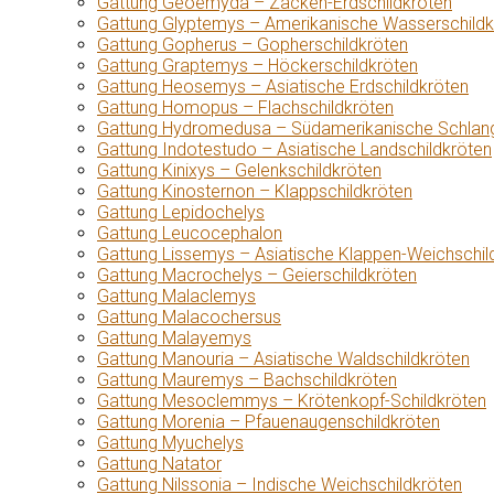
Gattung Geoemyda – Zacken-Erdschildkröten
Gattung Glyptemys – Amerikanische Wasserschildk
Gattung Gopherus – Gopherschildkröten
Gattung Graptemys – Höckerschildkröten
Gattung Heosemys – Asiatische Erdschildkröten
Gattung Homopus – Flachschildkröten
Gattung Hydromedusa – Südamerikanische Schlang
Gattung Indotestudo – Asiatische Landschildkröten
Gattung Kinixys – Gelenkschildkröten
Gattung Kinosternon – Klappschildkröten
Gattung Lepidochelys
Gattung Leucocephalon
Gattung Lissemys – Asiatische Klappen-Weichschil
Gattung Macrochelys – Geierschildkröten
Gattung Malaclemys
Gattung Malacochersus
Gattung Malayemys
Gattung Manouria – Asiatische Waldschildkröten
Gattung Mauremys – Bachschildkröten
Gattung Mesoclemmys – Krötenkopf-Schildkröten
Gattung Morenia – Pfauenaugenschildkröten
Gattung Myuchelys
Gattung Natator
Gattung Nilssonia – Indische Weichschildkröten