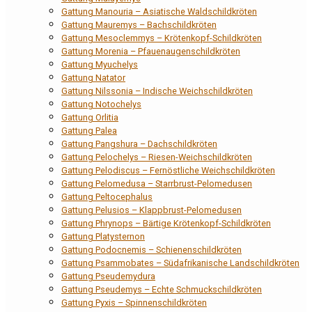
Gattung Manouria – Asiatische Waldschildkröten
Gattung Mauremys – Bachschildkröten
Gattung Mesoclemmys – Krötenkopf-Schildkröten
Gattung Morenia – Pfauenaugenschildkröten
Gattung Myuchelys
Gattung Natator
Gattung Nilssonia – Indische Weichschildkröten
Gattung Notochelys
Gattung Orlitia
Gattung Palea
Gattung Pangshura – Dachschildkröten
Gattung Pelochelys – Riesen-Weichschildkröten
Gattung Pelodiscus – Fernöstliche Weichschildkröten
Gattung Pelomedusa – Starrbrust-Pelomedusen
Gattung Peltocephalus
Gattung Pelusios – Klappbrust-Pelomedusen
Gattung Phrynops – Bärtige Krötenkopf-Schildkröten
Gattung Platysternon
Gattung Podocnemis – Schienenschildkröten
Gattung Psammobates – Südafrikanische Landschildkröten
Gattung Pseudemydura
Gattung Pseudemys – Echte Schmuckschildkröten
Gattung Pyxis – Spinnenschildkröten