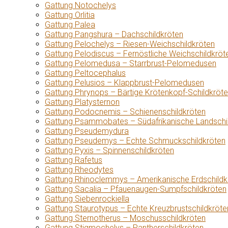
Gattung Notochelys
Gattung Orlitia
Gattung Palea
Gattung Pangshura – Dachschildkröten
Gattung Pelochelys – Riesen-Weichschildkröten
Gattung Pelodiscus – Fernöstliche Weichschildkröt
Gattung Pelomedusa – Starrbrust-Pelomedusen
Gattung Peltocephalus
Gattung Pelusios – Klappbrust-Pelomedusen
Gattung Phrynops – Bärtige Krötenkopf-Schildkröt
Gattung Platysternon
Gattung Podocnemis – Schienenschildkröten
Gattung Psammobates – Südafrikanische Landschi
Gattung Pseudemydura
Gattung Pseudemys – Echte Schmuckschildkröten
Gattung Pyxis – Spinnenschildkröten
Gattung Rafetus
Gattung Rheodytes
Gattung Rhinoclemmys – Amerikanische Erdschildk
Gattung Sacalia – Pfauenaugen-Sumpfschildkröten
Gattung Siebenrockiella
Gattung Staurotypus – Echte Kreuzbrustschildkröte
Gattung Sternotherus – Moschusschildkröten
Gattung Stigmochelys – Pantherschildkröten