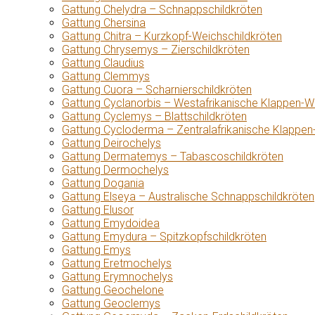
Gattung Chelydra – Schnappschildkröten
Gattung Chersina
Gattung Chitra – Kurzkopf-Weichschildkröten
Gattung Chrysemys – Zierschildkröten
Gattung Claudius
Gattung Clemmys
Gattung Cuora – Scharnierschildkröten
Gattung Cyclanorbis – Westafrikanische Klappen-W
Gattung Cyclemys – Blattschildkröten
Gattung Cycloderma – Zentralafrikanische Klappen
Gattung Deirochelys
Gattung Dermatemys – Tabascoschildkröten
Gattung Dermochelys
Gattung Dogania
Gattung Elseya – Australische Schnappschildkröten
Gattung Elusor
Gattung Emydoidea
Gattung Emydura – Spitzkopfschildkröten
Gattung Emys
Gattung Eretmochelys
Gattung Erymnochelys
Gattung Geochelone
Gattung Geoclemys