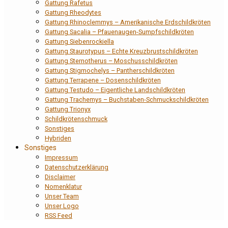
Gattung Rafetus
Gattung Rheodytes
Gattung Rhinoclemmys – Amerikanische Erdschildkröten
Gattung Sacalia – Pfauenaugen-Sumpfschildkröten
Gattung Siebenrockiella
Gattung Staurotypus – Echte Kreuzbrustschildkröten
Gattung Sternotherus – Moschusschildkröten
Gattung Stigmochelys – Pantherschildkröten
Gattung Terrapene – Dosenschildkröten
Gattung Testudo – Eigentliche Landschildkröten
Gattung Trachemys – Buchstaben-Schmuckschildkröten
Gattung Trionyx
Schildkrötenschmuck
Sonstiges
Hybriden
Sonstiges
Impressum
Datenschutzerklärung
Disclaimer
Nomenklatur
Unser Team
Unser Logo
RSS Feed