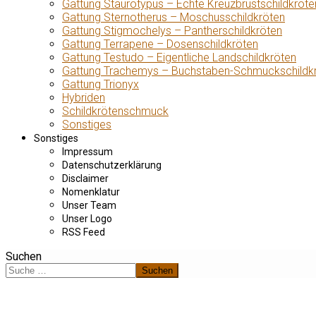
Gattung Staurotypus – Echte Kreuzbrustschildkröte
Gattung Sternotherus – Moschusschildkröten
Gattung Stigmochelys – Pantherschildkröten
Gattung Terrapene – Dosenschildkröten
Gattung Testudo – Eigentliche Landschildkröten
Gattung Trachemys – Buchstaben-Schmuckschildk
Gattung Trionyx
Hybriden
Schildkrötenschmuck
Sonstiges
Sonstiges
Impressum
Datenschutzerklärung
Disclaimer
Nomenklatur
Unser Team
Unser Logo
RSS Feed
Suchen
Suchen