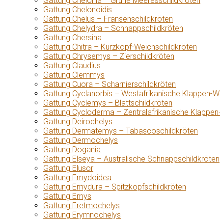
Gattung Chelonia – Grüne Meeresschildkröten
Gattung Chelonoidis
Gattung Chelus – Fransenschildkröten
Gattung Chelydra – Schnappschildkröten
Gattung Chersina
Gattung Chitra – Kurzkopf-Weichschildkröten
Gattung Chrysemys – Zierschildkröten
Gattung Claudius
Gattung Clemmys
Gattung Cuora – Scharnierschildkröten
Gattung Cyclanorbis – Westafrikanische Klappen-W
Gattung Cyclemys – Blattschildkröten
Gattung Cycloderma – Zentralafrikanische Klappen
Gattung Deirochelys
Gattung Dermatemys – Tabascoschildkröten
Gattung Dermochelys
Gattung Dogania
Gattung Elseya – Australische Schnappschildkröten
Gattung Elusor
Gattung Emydoidea
Gattung Emydura – Spitzkopfschildkröten
Gattung Emys
Gattung Eretmochelys
Gattung Erymnochelys