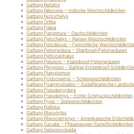
Gattung Natator
Gattung Nilssonia – Indische Weichschildkröten
Gattung Notochelys
Gattung Orlitia
Gattung Palea
Gattung Pangshura – Dachschildkröten
Gattung Pelochelys – Riesen-Weichschildkröten
Gattung Pelodiscus – Fernöstliche Weichschildkröt
Gattung Pelomedusa – Starrbrust-Pelomedusen
Gattung Peltocephalus
Gattung Pelusios – Klappbrust-Pelomedusen
Gattung Phrynops – Bärtige Krötenkopf-Schildkröt
Gattung Platysternon
Gattung Podocnemis – Schienenschildkröten
Gattung Psammobates – Südafrikanische Landschi
Gattung Pseudemydura
Gattung Pseudemys – Echte Schmuckschildkröten
Gattung Pyxis – Spinnenschildkröten
Gattung Rafetus
Gattung Rheodytes
Gattung Rhinoclemmys – Amerikanische Erdschildk
Gattung Sacalia – Pfauenaugen-Sumpfschildkröten
Gattung Siebenrockiella