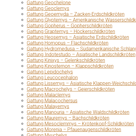
Gattung Geochelone
Gattung Geoclemys
Gattung Geoemyda – Zacken-Erdschildkröten
Gattung Glyptemys – Amerikanische Wasserschildk
Gattung Gopherus – Gopherschildkröten
Gattung Graptemys – Höckerschildkröten
Gattung Heosemys – Asiatische Erdschildkröten
Gattung Homopus – Flachschildkröten
Gattung Hydromedusa – Südamerikanische Schlang
Gattung Indotestudo – Asiatische Landschildkröten
Gattung Kinixys – Gelenkschildkröten
Gattung Kinosternon – Klappschildkröten
Gattung Lepidochelys
Gattung Leucocephalon
Gattung Lissemys – Asiatische Klappen-Weichschil
Gattung Macrochelys – Geierschildkröten
Gattung Malaclemys
Gattung Malacochersus
Gattung Malayemys
Gattung Manouria – Asiatische Waldschildkröten
Gattung Mauremys – Bachschildkröten
Gattung Mesoclemmys – Krötenkopf-Schildkröten
Gattung Morenia – Pfauenaugenschildkröten
Gattung Myuchelys