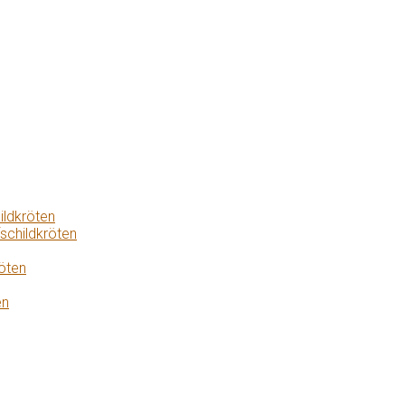
ildkröten
schildkröten
öten
en