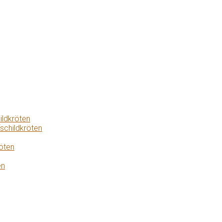
ildkröten
schildkröten
öten
en