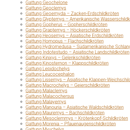
Gattung Geochelone
Gattung Geoclemys
Gattung Geoemyda – Zacken-Erdschildkröten
Gattung Glyptemys – Amerikanische Wasserschildk
Gattung Gopherus – Gopherschildkröten
Gattung Graptemys – Höckerschildkröten
Gattung Heosemys – Asiatische Erdschildkröten
Gattung Homopus – Flachschildkröten
Gattung Hydromedusa – Südamerikanische Schlang
Gattung Indotestudo – Asiatische Landschildkröten
Gattung Kinixys – Gelenkschildkröten
Gattung Kinosternon – Klappschildkröten
Gattung Lepidochelys
Gattung Leucocephalon
Gattung Lissemys – Asiatische Klappen-Weichschil
Gattung Macrochelys – Geierschildkröten
Gattung Malaclemys
Gattung Malacochersus
Gattung Malayemys
Gattung Manouria – Asiatische Waldschildkröten
Gattung Mauremys – Bachschildkröten
Gattung Mesoclemmys – Krötenkopf-Schildkröten
Gattung Morenia – Pfauenaugenschildkröten
Gattung Myuchelys