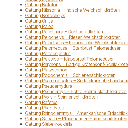
Gattung Natator
Gattung Nilssonia – Indische Weichschildkröten
Gattung Notochelys
Gattung Orlitia
Gattung Palea
Gattung Pangshura – Dachschildkröten
Gattung Pelochelys – Riesen-Weichschildkröten
Gattung Pelodiscus – Fernöstliche Weichschildkröt
Gattung Pelomedusa – Starrbrust-Pelomedusen
Gattung Peltocephalus
Gattung Pelusios – Klappbrust-Pelomedusen
Gattung Phrynops – Bärtige Krötenkopf-Schildkröt
Gattung Platysternon
Gattung Podocnemis – Schienenschildkröten
Gattung Psammobates – Südafrikanische Landschi
Gattung Pseudemydura
Gattung Pseudemys – Echte Schmuckschildkröten
Gattung Pyxis – Spinnenschildkröten
Gattung Rafetus
Gattung Rheodytes
Gattung Rhinoclemmys – Amerikanische Erdschildk
Gattung Sacalia – Pfauenaugen-Sumpfschildkröten
Gattung Siebenrockiella