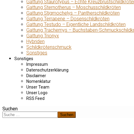
Gattung Staurotypus – Echte Kreuzbrustschildkröte
Gattung Sternotherus – Moschusschildkröten
Gattung Stigmochelys – Pantherschildkröten
Gattung Terrapene – Dosenschildkröten
Gattung Testudo – Eigentliche Landschildkröten
Gattung Trachemys – Buchstaben-Schmuckschildk
Gattung Trionyx
Hybriden
Schildkrötenschmuck
Sonstiges
Sonstiges
Impressum
Datenschutzerklärung
Disclaimer
Nomenklatur
Unser Team
Unser Logo
RSS Feed
Suchen
Suchen