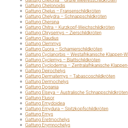
Gattung Chelonia – Grüne Meeresschildkröten
Gattung Chelonoidis
Gattung Chelus – Fransenschildkröten
Gattung Chelydra – Schnappschildkröten
Gattung Chersina
Gattung Chitra – Kurzkopf-Weichschildkröten
Gattung Chrysemys – Zierschildkröten
Gattung Claudius
Gattung Clemmys
Gattung Cuora – Scharnierschildkröten
Gattung Cyclanorbis – Westafrikanische Klappen-W
Gattung Cyclemys – Blattschildkröten
Gattung Cycloderma – Zentralafrikanische Klappen
Gattung Deirochelys
Gattung Dermatemys – Tabascoschildkröten
Gattung Dermochelys
Gattung Dogania
Gattung Elseya – Australische Schnappschildkröten
Gattung Elusor
Gattung Emydoidea
Gattung Emydura – Spitzkopfschildkröten
Gattung Emys
Gattung Eretmochelys
Gattung Erymnochelys