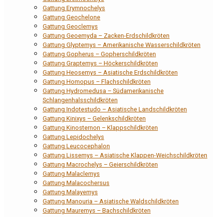
Gattung Erymnochelys
Gattung Geochelone
Gattung Geoclemys
Gattung Geoemyda – Zacken-Erdschildkröten
Gattung Glyptemys – Amerikanische Wasserschildkröten
Gattung Gopherus – Gopherschildkröten
Gattung Graptemys – Höckerschildkröten
Gattung Heosemys – Asiatische Erdschildkröten
Gattung Homopus – Flachschildkröten
Gattung Hydromedusa – Südamerikanische
Schlangenhalsschildkröten
Gattung Indotestudo – Asiatische Landschildkröten
Gattung Kinixys – Gelenkschildkröten
Gattung Kinosternon – Klappschildkröten
Gattung Lepidochelys
Gattung Leucocephalon
Gattung Lissemys – Asiatische Klappen-Weichschildkröten
Gattung Macrochelys – Geierschildkröten
Gattung Malaclemys
Gattung Malacochersus
Gattung Malayemys
Gattung Manouria – Asiatische Waldschildkröten
Gattung Mauremys – Bachschildkröten