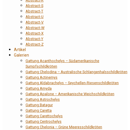
Abstract-R
Abstract-S
Abstract-T
Abstract-U
Abstract-V
Abstract-W
Abstract-X
Abstract-Y
Abstract-Z
Artikel
Galerien
Gattung Acanthochelys – Südamerikanische
Sumpfschildkröten
Gattung Chelodina – Australische Schlangenhalsschildkröten
Gattung Actinemys
Gattung Aldabrachelys – Seychellen-Riesenschildkröten
Gattung Amyda
Gattung Apalone – Amerikanische Weichschildkröten
Gattung Astrochelys
Gattung Batagur
Gattung Caretta
Gattung Carettochelys
Gattung Centrochelys
Gattung Chelonia – Grüne Meeresschildkröten