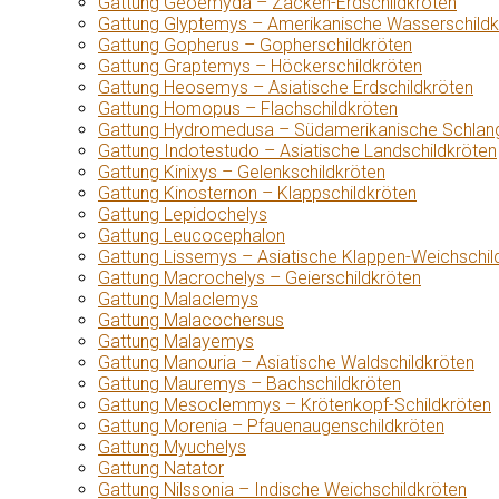
Gattung Geoemyda – Zacken-Erdschildkröten
Gattung Glyptemys – Amerikanische Wasserschildk
Gattung Gopherus – Gopherschildkröten
Gattung Graptemys – Höckerschildkröten
Gattung Heosemys – Asiatische Erdschildkröten
Gattung Homopus – Flachschildkröten
Gattung Hydromedusa – Südamerikanische Schlang
Gattung Indotestudo – Asiatische Landschildkröten
Gattung Kinixys – Gelenkschildkröten
Gattung Kinosternon – Klappschildkröten
Gattung Lepidochelys
Gattung Leucocephalon
Gattung Lissemys – Asiatische Klappen-Weichschil
Gattung Macrochelys – Geierschildkröten
Gattung Malaclemys
Gattung Malacochersus
Gattung Malayemys
Gattung Manouria – Asiatische Waldschildkröten
Gattung Mauremys – Bachschildkröten
Gattung Mesoclemmys – Krötenkopf-Schildkröten
Gattung Morenia – Pfauenaugenschildkröten
Gattung Myuchelys
Gattung Natator
Gattung Nilssonia – Indische Weichschildkröten