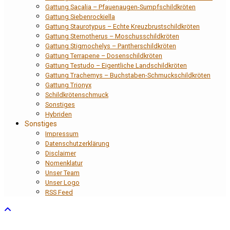
Gattung Sacalia – Pfauenaugen-Sumpfschildkröten
Gattung Siebenrockiella
Gattung Staurotypus – Echte Kreuzbrustschildkröten
Gattung Sternotherus – Moschusschildkröten
Gattung Stigmochelys – Pantherschildkröten
Gattung Terrapene – Dosenschildkröten
Gattung Testudo – Eigentliche Landschildkröten
Gattung Trachemys – Buchstaben-Schmuckschildkröten
Gattung Trionyx
Schildkrötenschmuck
Sonstiges
Hybriden
Sonstiges
Impressum
Datenschutzerklärung
Disclaimer
Nomenklatur
Unser Team
Unser Logo
RSS Feed