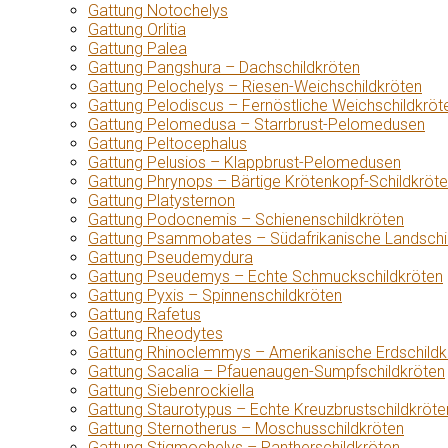
Gattung Notochelys
Gattung Orlitia
Gattung Palea
Gattung Pangshura – Dachschildkröten
Gattung Pelochelys – Riesen-Weichschildkröten
Gattung Pelodiscus – Fernöstliche Weichschildkröt
Gattung Pelomedusa – Starrbrust-Pelomedusen
Gattung Peltocephalus
Gattung Pelusios – Klappbrust-Pelomedusen
Gattung Phrynops – Bärtige Krötenkopf-Schildkröt
Gattung Platysternon
Gattung Podocnemis – Schienenschildkröten
Gattung Psammobates – Südafrikanische Landschi
Gattung Pseudemydura
Gattung Pseudemys – Echte Schmuckschildkröten
Gattung Pyxis – Spinnenschildkröten
Gattung Rafetus
Gattung Rheodytes
Gattung Rhinoclemmys – Amerikanische Erdschildk
Gattung Sacalia – Pfauenaugen-Sumpfschildkröten
Gattung Siebenrockiella
Gattung Staurotypus – Echte Kreuzbrustschildkröte
Gattung Sternotherus – Moschusschildkröten
Gattung Stigmochelys – Pantherschildkröten