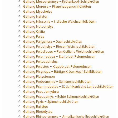
Gattung Mesoclemmys – Krötenkopf-Schildkröten
Gattung Morenia – Pfauenaugenschildkröten
Gattung Myuchelys
Gattung Natator
Gattung Nilssonia – Indische Weichschildkröten
Gattung Notochelys
Gattung Orlitia
Gattung Palea
Gattung Pangshura – Dachschildkröten
Gattung Pelochelys – Riesen-Weichschildkröten
Gattung Pelodiscus – Fernöstliche Weichschildkröten
Gattung Pelomedusa – Starrbrust-Pelomedusen
Gattung Peltocephalus
Gattung Pelusios – Klappbrust-Pelomedusen
Gattung Phrynops – Bärtige Krötenkopf-Schildkröten
Gattung Platysternon
Gattung Podocnemis – Schienenschildkröten
Gattung Psammobates – Südafrikanische Landschildkröten
Gattung Pseudemydura
Gattung Pseudemys – Echte Schmuckschildkröten
Gattung Pyxis – Spinnenschildkröten
Gattung Rafetus
Gattung Rheodytes
Gattung Rhinoclemmys – Amerikanische Erdschildkröten