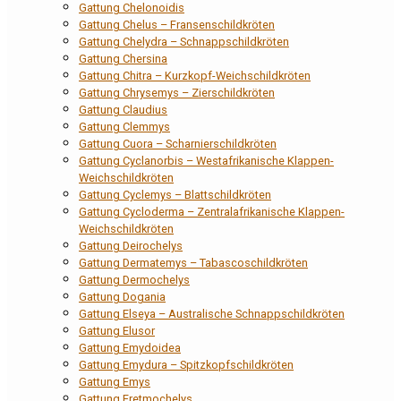
Gattung Chelonoidis
Gattung Chelus – Fransenschildkröten
Gattung Chelydra – Schnappschildkröten
Gattung Chersina
Gattung Chitra – Kurzkopf-Weichschildkröten
Gattung Chrysemys – Zierschildkröten
Gattung Claudius
Gattung Clemmys
Gattung Cuora – Scharnierschildkröten
Gattung Cyclanorbis – Westafrikanische Klappen-
Weichschildkröten
Gattung Cyclemys – Blattschildkröten
Gattung Cycloderma – Zentralafrikanische Klappen-
Weichschildkröten
Gattung Deirochelys
Gattung Dermatemys – Tabascoschildkröten
Gattung Dermochelys
Gattung Dogania
Gattung Elseya – Australische Schnappschildkröten
Gattung Elusor
Gattung Emydoidea
Gattung Emydura – Spitzkopfschildkröten
Gattung Emys
Gattung Eretmochelys