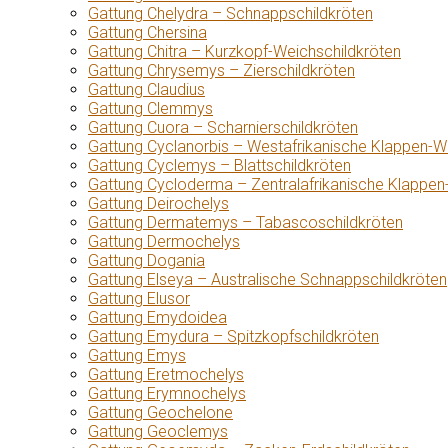
Gattung Chelydra – Schnappschildkröten
Gattung Chersina
Gattung Chitra – Kurzkopf-Weichschildkröten
Gattung Chrysemys – Zierschildkröten
Gattung Claudius
Gattung Clemmys
Gattung Cuora – Scharnierschildkröten
Gattung Cyclanorbis – Westafrikanische Klappen-W
Gattung Cyclemys – Blattschildkröten
Gattung Cycloderma – Zentralafrikanische Klappen
Gattung Deirochelys
Gattung Dermatemys – Tabascoschildkröten
Gattung Dermochelys
Gattung Dogania
Gattung Elseya – Australische Schnappschildkröten
Gattung Elusor
Gattung Emydoidea
Gattung Emydura – Spitzkopfschildkröten
Gattung Emys
Gattung Eretmochelys
Gattung Erymnochelys
Gattung Geochelone
Gattung Geoclemys