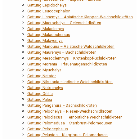
Gattung Lepidochelys
Gattung Leucocephalon
Gattung Lissemys – Asiatische Klappen-Weichschildkröten
Gattung Macrochelys – Geierschildkröten
Gattung Malaclemys
Gattung Malacochersus
Gattung Malayemys
Gattung Manouria – Asiatische Waldschildkröten
Gattung Mauremys – Bachschildkröten
Gattung Mesoclemmys – Krötenkopf-Schildkröten
Gattung Morenia – Pfauenaugenschildkröten
Gattung Myuchelys
Gattung Natator
Gattung Nilssonia – Indische Weichschildkröten
Gattung Notochelys
Gattung Orlitia
Gattung Palea
Gattung Pangshura – Dachschildkröten
Gattung Pelochelys – Riesen-Weichschildkröten
Gattung Pelodiscus – Fernöstliche Weichschildkröten
Gattung Pelomedusa – Starrbrust-Pelomedusen
Gattung Peltocephalus
Gattung Pelusios – Klappbrust-Pelomedusen