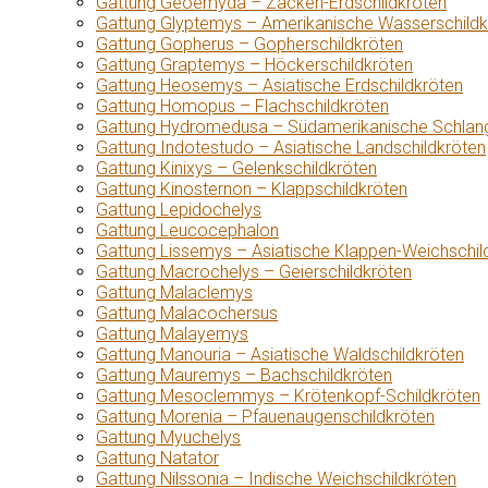
Gattung Geoemyda – Zacken-Erdschildkröten
Gattung Glyptemys – Amerikanische Wasserschildk
Gattung Gopherus – Gopherschildkröten
Gattung Graptemys – Höckerschildkröten
Gattung Heosemys – Asiatische Erdschildkröten
Gattung Homopus – Flachschildkröten
Gattung Hydromedusa – Südamerikanische Schlang
Gattung Indotestudo – Asiatische Landschildkröten
Gattung Kinixys – Gelenkschildkröten
Gattung Kinosternon – Klappschildkröten
Gattung Lepidochelys
Gattung Leucocephalon
Gattung Lissemys – Asiatische Klappen-Weichschil
Gattung Macrochelys – Geierschildkröten
Gattung Malaclemys
Gattung Malacochersus
Gattung Malayemys
Gattung Manouria – Asiatische Waldschildkröten
Gattung Mauremys – Bachschildkröten
Gattung Mesoclemmys – Krötenkopf-Schildkröten
Gattung Morenia – Pfauenaugenschildkröten
Gattung Myuchelys
Gattung Natator
Gattung Nilssonia – Indische Weichschildkröten