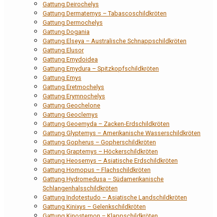
Gattung Deirochelys
Gattung Dermatemys – Tabascoschildkröten
Gattung Dermochelys
Gattung Dogania
Gattung Elseya – Australische Schnappschildkröten
Gattung Elusor
Gattung Emydoidea
Gattung Emydura – Spitzkopfschildkröten
Gattung Emys
Gattung Eretmochelys
Gattung Erymnochelys
Gattung Geochelone
Gattung Geoclemys
Gattung Geoemyda – Zacken-Erdschildkröten
Gattung Glyptemys – Amerikanische Wasserschildkröten
Gattung Gopherus – Gopherschildkröten
Gattung Graptemys – Höckerschildkröten
Gattung Heosemys – Asiatische Erdschildkröten
Gattung Homopus – Flachschildkröten
Gattung Hydromedusa – Südamerikanische
Schlangenhalsschildkröten
Gattung Indotestudo – Asiatische Landschildkröten
Gattung Kinixys – Gelenkschildkröten
Gattung Kinosternon – Klappschildkröten