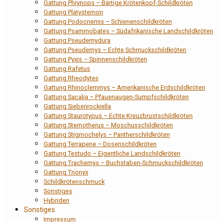
Gattung Phrynops – Bärtige Krötenkopf-Schildkröten
Gattung Platysternon
Gattung Podocnemis – Schienenschildkröten
Gattung Psammobates – Südafrikanische Landschildkröten
Gattung Pseudemydura
Gattung Pseudemys – Echte Schmuckschildkröten
Gattung Pyxis – Spinnenschildkröten
Gattung Rafetus
Gattung Rheodytes
Gattung Rhinoclemmys – Amerikanische Erdschildkröten
Gattung Sacalia – Pfauenaugen-Sumpfschildkröten
Gattung Siebenrockiella
Gattung Staurotypus – Echte Kreuzbrustschildkröten
Gattung Sternotherus – Moschusschildkröten
Gattung Stigmochelys – Pantherschildkröten
Gattung Terrapene – Dosenschildkröten
Gattung Testudo – Eigentliche Landschildkröten
Gattung Trachemys – Buchstaben-Schmuckschildkröten
Gattung Trionyx
Schildkrötenschmuck
Sonstiges
Hybriden
Sonstiges
Impressum