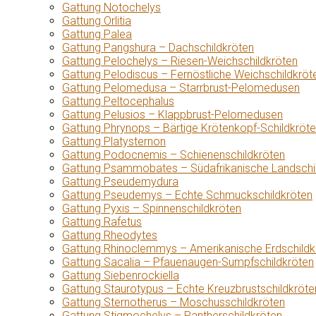
Gattung Notochelys
Gattung Orlitia
Gattung Palea
Gattung Pangshura – Dachschildkröten
Gattung Pelochelys – Riesen-Weichschildkröten
Gattung Pelodiscus – Fernöstliche Weichschildkröt
Gattung Pelomedusa – Starrbrust-Pelomedusen
Gattung Peltocephalus
Gattung Pelusios – Klappbrust-Pelomedusen
Gattung Phrynops – Bärtige Krötenkopf-Schildkröt
Gattung Platysternon
Gattung Podocnemis – Schienenschildkröten
Gattung Psammobates – Südafrikanische Landschi
Gattung Pseudemydura
Gattung Pseudemys – Echte Schmuckschildkröten
Gattung Pyxis – Spinnenschildkröten
Gattung Rafetus
Gattung Rheodytes
Gattung Rhinoclemmys – Amerikanische Erdschildk
Gattung Sacalia – Pfauenaugen-Sumpfschildkröten
Gattung Siebenrockiella
Gattung Staurotypus – Echte Kreuzbrustschildkröte
Gattung Sternotherus – Moschusschildkröten
Gattung Stigmochelys – Pantherschildkröten