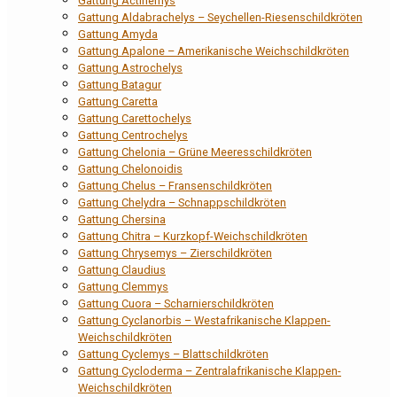
Gattung Actinemys
Gattung Aldabrachelys – Seychellen-Riesenschildkröten
Gattung Amyda
Gattung Apalone – Amerikanische Weichschildkröten
Gattung Astrochelys
Gattung Batagur
Gattung Caretta
Gattung Carettochelys
Gattung Centrochelys
Gattung Chelonia – Grüne Meeresschildkröten
Gattung Chelonoidis
Gattung Chelus – Fransenschildkröten
Gattung Chelydra – Schnappschildkröten
Gattung Chersina
Gattung Chitra – Kurzkopf-Weichschildkröten
Gattung Chrysemys – Zierschildkröten
Gattung Claudius
Gattung Clemmys
Gattung Cuora – Scharnierschildkröten
Gattung Cyclanorbis – Westafrikanische Klappen-
Weichschildkröten
Gattung Cyclemys – Blattschildkröten
Gattung Cycloderma – Zentralafrikanische Klappen-
Weichschildkröten