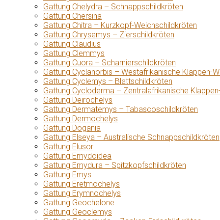
Gattung Chelydra – Schnappschildkröten
Gattung Chersina
Gattung Chitra – Kurzkopf-Weichschildkröten
Gattung Chrysemys – Zierschildkröten
Gattung Claudius
Gattung Clemmys
Gattung Cuora – Scharnierschildkröten
Gattung Cyclanorbis – Westafrikanische Klappen-W
Gattung Cyclemys – Blattschildkröten
Gattung Cycloderma – Zentralafrikanische Klappen
Gattung Deirochelys
Gattung Dermatemys – Tabascoschildkröten
Gattung Dermochelys
Gattung Dogania
Gattung Elseya – Australische Schnappschildkröten
Gattung Elusor
Gattung Emydoidea
Gattung Emydura – Spitzkopfschildkröten
Gattung Emys
Gattung Eretmochelys
Gattung Erymnochelys
Gattung Geochelone
Gattung Geoclemys