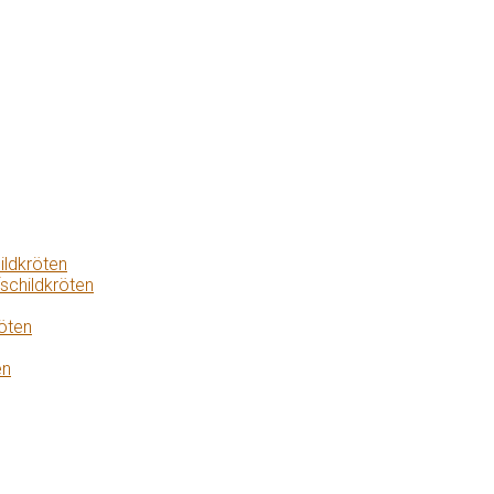
ildkröten
schildkröten
öten
en