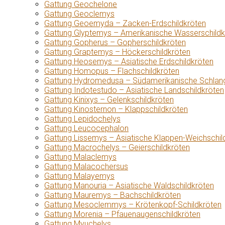
Gattung Geochelone
Gattung Geoclemys
Gattung Geoemyda – Zacken-Erdschildkröten
Gattung Glyptemys – Amerikanische Wasserschildk
Gattung Gopherus – Gopherschildkröten
Gattung Graptemys – Höckerschildkröten
Gattung Heosemys – Asiatische Erdschildkröten
Gattung Homopus – Flachschildkröten
Gattung Hydromedusa – Südamerikanische Schlang
Gattung Indotestudo – Asiatische Landschildkröten
Gattung Kinixys – Gelenkschildkröten
Gattung Kinosternon – Klappschildkröten
Gattung Lepidochelys
Gattung Leucocephalon
Gattung Lissemys – Asiatische Klappen-Weichschil
Gattung Macrochelys – Geierschildkröten
Gattung Malaclemys
Gattung Malacochersus
Gattung Malayemys
Gattung Manouria – Asiatische Waldschildkröten
Gattung Mauremys – Bachschildkröten
Gattung Mesoclemmys – Krötenkopf-Schildkröten
Gattung Morenia – Pfauenaugenschildkröten
Gattung Myuchelys