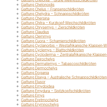
Gattung Chelonia – Grüne Meeresschildkröten
Gattung Chelonoidis
Gattung Chelus – Fransenschildkröten
Gattung Chelydra – Schnappschildkröten
Gattung Chersina
Gattung Chitra – Kurzkopf-Weichschildkröten
Gattung Chrysemys – Zierschildkröten
Gattung Claudius
Gattung Clemmys
Gattung Cuora – Scharnierschildkröten
Gattung Cyclanorbis – Westafrikanische Klappen-W
Gattung Cyclemys – Blattschildkröten
Gattung Cycloderma – Zentralafrikanische Klappen
Gattung Deirochelys
Gattung Dermatemys – Tabascoschildkröten
Gattung Dermochelys
Gattung Dogania
Gattung Elseya – Australische Schnappschildkröten
Gattung Elusor
Gattung Emydoidea
Gattung Emydura – Spitzkopfschildkröten
Gattung Emys
Gattung Eretmochelys
Gattung Erymnochelys