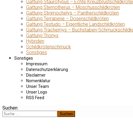
Gattung Staurotypus – Echte Kreuzbrustschildkröte
Gattung Sternotherus – Moschusschildkröten
Gattung Stigmochelys – Pantherschildkröten
Gattung Terrapene – Dosenschildkröten
Gattung Testudo – Eigentliche Landschildkröten
Gattung Trachemys – Buchstaben-Schmuckschildk
Gattung Trionyx
Hybriden
Schildkrötenschmuck
Sonstiges
Sonstiges
Impressum
Datenschutzerklärung
Disclaimer
Nomenklatur
Unser Team
Unser Logo
RSS Feed
Suchen
Suchen