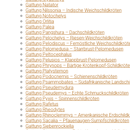
Gattung Natator
Gattung Nilssonia – Indische Weichschildkröten
Gattung Notochelys
Gattung Orlitia
Gattung Palea
Gattung Pangshura – Dachschildkröten
Gattung Pelochelys – Riesen-Weichschildkröten
Gattung Pelodiscus – Fernöstliche Weichschildkröt
Gattung Pelomedusa – Starrbrust-Pelomedusen
Gattung Peltocephalus
Gattung Pelusios – Klappbrust-Pelomedusen
Gattung Phrynops – Bärtige Krötenkopf-Schildkröt
Gattung Platysternon
Gattung Podocnemis – Schienenschildkröten
Gattung Psammobates – Südafrikanische Landschi
Gattung Pseudemydura
Gattung Pseudemys – Echte Schmuckschildkröten
Gattung Pyxis – Spinnenschildkröten
Gattung Rafetus
Gattung Rheodytes
Gattung Rhinoclemmys – Amerikanische Erdschildk
Gattung Sacalia – Pfauenaugen-Sumpfschildkröten
Gattung Siebenrockiella