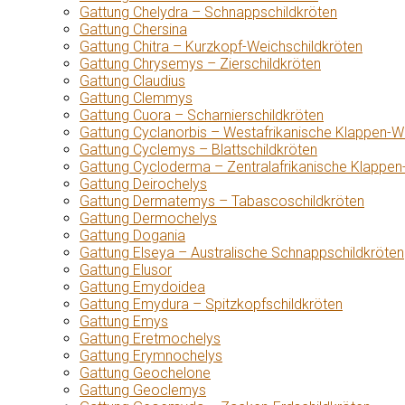
Gattung Chelydra – Schnappschildkröten
Gattung Chersina
Gattung Chitra – Kurzkopf-Weichschildkröten
Gattung Chrysemys – Zierschildkröten
Gattung Claudius
Gattung Clemmys
Gattung Cuora – Scharnierschildkröten
Gattung Cyclanorbis – Westafrikanische Klappen-W
Gattung Cyclemys – Blattschildkröten
Gattung Cycloderma – Zentralafrikanische Klappen
Gattung Deirochelys
Gattung Dermatemys – Tabascoschildkröten
Gattung Dermochelys
Gattung Dogania
Gattung Elseya – Australische Schnappschildkröten
Gattung Elusor
Gattung Emydoidea
Gattung Emydura – Spitzkopfschildkröten
Gattung Emys
Gattung Eretmochelys
Gattung Erymnochelys
Gattung Geochelone
Gattung Geoclemys