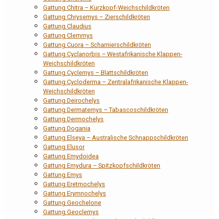
Gattung Chitra – Kurzkopf-Weichschildkröten
Gattung Chrysemys – Zierschildkröten
Gattung Claudius
Gattung Clemmys
Gattung Cuora – Scharnierschildkröten
Gattung Cyclanorbis – Westafrikanische Klappen-
Weichschildkröten
Gattung Cyclemys – Blattschildkröten
Gattung Cycloderma – Zentralafrikanische Klappen-
Weichschildkröten
Gattung Deirochelys
Gattung Dermatemys – Tabascoschildkröten
Gattung Dermochelys
Gattung Dogania
Gattung Elseya – Australische Schnappschildkröten
Gattung Elusor
Gattung Emydoidea
Gattung Emydura – Spitzkopfschildkröten
Gattung Emys
Gattung Eretmochelys
Gattung Erymnochelys
Gattung Geochelone
Gattung Geoclemys