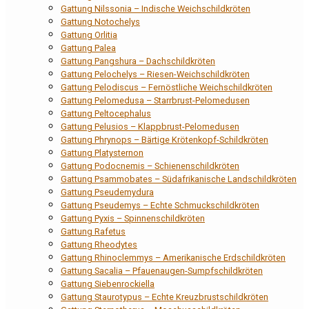
Gattung Nilssonia – Indische Weichschildkröten
Gattung Notochelys
Gattung Orlitia
Gattung Palea
Gattung Pangshura – Dachschildkröten
Gattung Pelochelys – Riesen-Weichschildkröten
Gattung Pelodiscus – Fernöstliche Weichschildkröten
Gattung Pelomedusa – Starrbrust-Pelomedusen
Gattung Peltocephalus
Gattung Pelusios – Klappbrust-Pelomedusen
Gattung Phrynops – Bärtige Krötenkopf-Schildkröten
Gattung Platysternon
Gattung Podocnemis – Schienenschildkröten
Gattung Psammobates – Südafrikanische Landschildkröten
Gattung Pseudemydura
Gattung Pseudemys – Echte Schmuckschildkröten
Gattung Pyxis – Spinnenschildkröten
Gattung Rafetus
Gattung Rheodytes
Gattung Rhinoclemmys – Amerikanische Erdschildkröten
Gattung Sacalia – Pfauenaugen-Sumpfschildkröten
Gattung Siebenrockiella
Gattung Staurotypus – Echte Kreuzbrustschildkröten