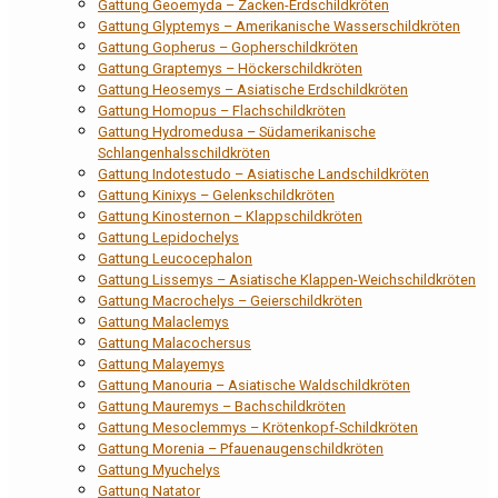
Gattung Geoemyda – Zacken-Erdschildkröten
Gattung Glyptemys – Amerikanische Wasserschildkröten
Gattung Gopherus – Gopherschildkröten
Gattung Graptemys – Höckerschildkröten
Gattung Heosemys – Asiatische Erdschildkröten
Gattung Homopus – Flachschildkröten
Gattung Hydromedusa – Südamerikanische
Schlangenhalsschildkröten
Gattung Indotestudo – Asiatische Landschildkröten
Gattung Kinixys – Gelenkschildkröten
Gattung Kinosternon – Klappschildkröten
Gattung Lepidochelys
Gattung Leucocephalon
Gattung Lissemys – Asiatische Klappen-Weichschildkröten
Gattung Macrochelys – Geierschildkröten
Gattung Malaclemys
Gattung Malacochersus
Gattung Malayemys
Gattung Manouria – Asiatische Waldschildkröten
Gattung Mauremys – Bachschildkröten
Gattung Mesoclemmys – Krötenkopf-Schildkröten
Gattung Morenia – Pfauenaugenschildkröten
Gattung Myuchelys
Gattung Natator