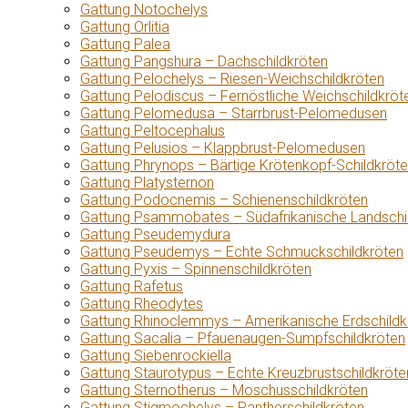
Gattung Notochelys
Gattung Orlitia
Gattung Palea
Gattung Pangshura – Dachschildkröten
Gattung Pelochelys – Riesen-Weichschildkröten
Gattung Pelodiscus – Fernöstliche Weichschildkröt
Gattung Pelomedusa – Starrbrust-Pelomedusen
Gattung Peltocephalus
Gattung Pelusios – Klappbrust-Pelomedusen
Gattung Phrynops – Bärtige Krötenkopf-Schildkröt
Gattung Platysternon
Gattung Podocnemis – Schienenschildkröten
Gattung Psammobates – Südafrikanische Landschi
Gattung Pseudemydura
Gattung Pseudemys – Echte Schmuckschildkröten
Gattung Pyxis – Spinnenschildkröten
Gattung Rafetus
Gattung Rheodytes
Gattung Rhinoclemmys – Amerikanische Erdschildk
Gattung Sacalia – Pfauenaugen-Sumpfschildkröten
Gattung Siebenrockiella
Gattung Staurotypus – Echte Kreuzbrustschildkröte
Gattung Sternotherus – Moschusschildkröten
Gattung Stigmochelys – Pantherschildkröten