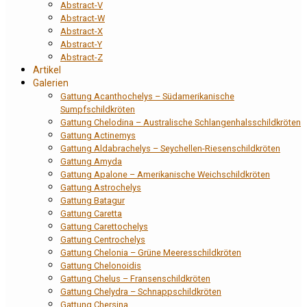
Abstract-V
Abstract-W
Abstract-X
Abstract-Y
Abstract-Z
Artikel
Galerien
Gattung Acanthochelys – Südamerikanische
Sumpfschildkröten
Gattung Chelodina – Australische Schlangenhalsschildkröten
Gattung Actinemys
Gattung Aldabrachelys – Seychellen-Riesenschildkröten
Gattung Amyda
Gattung Apalone – Amerikanische Weichschildkröten
Gattung Astrochelys
Gattung Batagur
Gattung Caretta
Gattung Carettochelys
Gattung Centrochelys
Gattung Chelonia – Grüne Meeresschildkröten
Gattung Chelonoidis
Gattung Chelus – Fransenschildkröten
Gattung Chelydra – Schnappschildkröten
Gattung Chersina