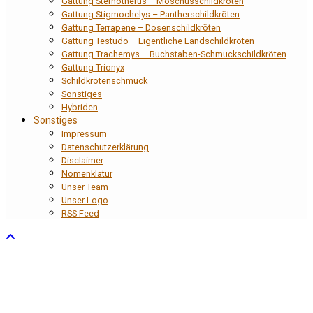
Gattung Sternotherus – Moschusschildkröten
Gattung Stigmochelys – Pantherschildkröten
Gattung Terrapene – Dosenschildkröten
Gattung Testudo – Eigentliche Landschildkröten
Gattung Trachemys – Buchstaben-Schmuckschildkröten
Gattung Trionyx
Schildkrötenschmuck
Sonstiges
Hybriden
Sonstiges
Impressum
Datenschutzerklärung
Disclaimer
Nomenklatur
Unser Team
Unser Logo
RSS Feed