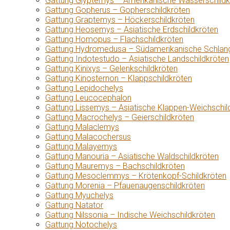
Gattung Glyptemys – Amerikanische Wasserschildk
Gattung Gopherus – Gopherschildkröten
Gattung Graptemys – Höckerschildkröten
Gattung Heosemys – Asiatische Erdschildkröten
Gattung Homopus – Flachschildkröten
Gattung Hydromedusa – Südamerikanische Schlang
Gattung Indotestudo – Asiatische Landschildkröten
Gattung Kinixys – Gelenkschildkröten
Gattung Kinosternon – Klappschildkröten
Gattung Lepidochelys
Gattung Leucocephalon
Gattung Lissemys – Asiatische Klappen-Weichschil
Gattung Macrochelys – Geierschildkröten
Gattung Malaclemys
Gattung Malacochersus
Gattung Malayemys
Gattung Manouria – Asiatische Waldschildkröten
Gattung Mauremys – Bachschildkröten
Gattung Mesoclemmys – Krötenkopf-Schildkröten
Gattung Morenia – Pfauenaugenschildkröten
Gattung Myuchelys
Gattung Natator
Gattung Nilssonia – Indische Weichschildkröten
Gattung Notochelys