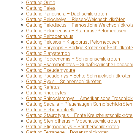
Gattung Orlitia
Gattung Palea
Gattung Pangshura – Dachschildkröten
Gattung Pelochelys – Riesen-Weichschildkröten
Gattung Pelodiscus – Fernöstliche Weichschildkröt
Gattung Pelomedusa – Starrbrust-Pelomedusen
Gattung Peltocephalus
Gattung Pelusios – Klappbrust-Pelomedusen
Gattung Phrynops – Bärtige Krötenkopf-Schildkröt
Gattung Platysternon
Gattung Podocnemis – Schienenschildkröten
Gattung Psammobates – Südafrikanische Landschi
Gattung Pseudemydura
Gattung Pseudemys – Echte Schmuckschildkröten
Gattung Pyxis – Spinnenschildkröten
Gattung Rafetus
Gattung Rheodytes
Gattung Rhinoclemmys – Amerikanische Erdschildk
Gattung Sacalia – Pfauenaugen-Sumpfschildkröten
Gattung Siebenrockiella
Gattung Staurotypus – Echte Kreuzbrustschildkröte
Gattung Sternotherus – Moschusschildkröten
Gattung Stigmochelys – Pantherschildkröten
Gattung Terrapene – Dosenschildkröten