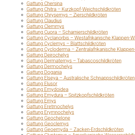
Gattung Chersina
Gattung Chitra – Kurzkopf-Weichschildkröten
Gattung Chrysemys – Zierschildkröten
Gattung Claudius
Gattung Clemmys
Gattung Cuora – Scharnierschildkröten
Gattung Cyclanorbis – Westafrikanische Klappen-W
Gattung Cyclemys – Blattschildkröten
Gattung Cycloderma – Zentralafrikanische Klappen
Gattung Deirochelys
Gattung Dermatemys – Tabascoschildkröten
Gattung Dermochelys
Gattung Dogania
Gattung Elseya – Australische Schnappschildkröten
Gattung Elusor
Gattung Emydoidea
Gattung Emydura – Spitzkopfschildkröten
Gattung Emys
Gattung Eretmochelys
Gattung Erymnochelys
Gattung Geochelone
Gattung Geoclemys
Gattung Geoemyda – Zacken-Erdschildkröten