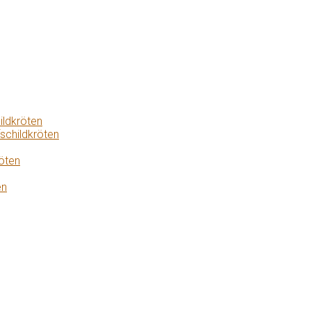
ildkröten
schildkröten
öten
en