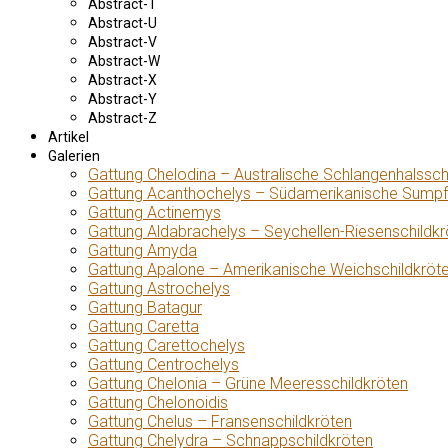
Abstract-T
Abstract-U
Abstract-V
Abstract-W
Abstract-X
Abstract-Y
Abstract-Z
Artikel
Galerien
Gattung Chelodina – Australische Schlangenhalssch
Gattung Acanthochelys – Südamerikanische Sumpf
Gattung Actinemys
Gattung Aldabrachelys – Seychellen-Riesenschildkr
Gattung Amyda
Gattung Apalone – Amerikanische Weichschildkröt
Gattung Astrochelys
Gattung Batagur
Gattung Caretta
Gattung Carettochelys
Gattung Centrochelys
Gattung Chelonia – Grüne Meeresschildkröten
Gattung Chelonoidis
Gattung Chelus – Fransenschildkröten
Gattung Chelydra – Schnappschildkröten