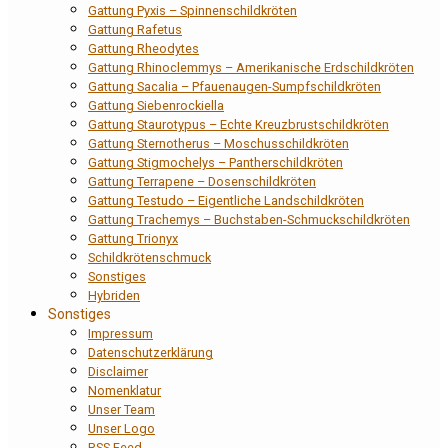
Gattung Pyxis – Spinnenschildkröten
Gattung Rafetus
Gattung Rheodytes
Gattung Rhinoclemmys – Amerikanische Erdschildkröten
Gattung Sacalia – Pfauenaugen-Sumpfschildkröten
Gattung Siebenrockiella
Gattung Staurotypus – Echte Kreuzbrustschildkröten
Gattung Sternotherus – Moschusschildkröten
Gattung Stigmochelys – Pantherschildkröten
Gattung Terrapene – Dosenschildkröten
Gattung Testudo – Eigentliche Landschildkröten
Gattung Trachemys – Buchstaben-Schmuckschildkröten
Gattung Trionyx
Schildkrötenschmuck
Sonstiges
Hybriden
Sonstiges
Impressum
Datenschutzerklärung
Disclaimer
Nomenklatur
Unser Team
Unser Logo
RSS Feed