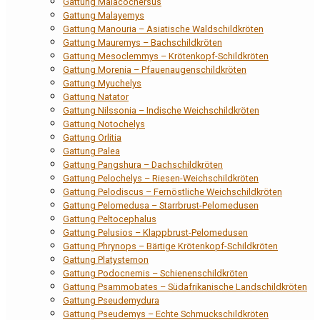
Gattung Malacochersus
Gattung Malayemys
Gattung Manouria – Asiatische Waldschildkröten
Gattung Mauremys – Bachschildkröten
Gattung Mesoclemmys – Krötenkopf-Schildkröten
Gattung Morenia – Pfauenaugenschildkröten
Gattung Myuchelys
Gattung Natator
Gattung Nilssonia – Indische Weichschildkröten
Gattung Notochelys
Gattung Orlitia
Gattung Palea
Gattung Pangshura – Dachschildkröten
Gattung Pelochelys – Riesen-Weichschildkröten
Gattung Pelodiscus – Fernöstliche Weichschildkröten
Gattung Pelomedusa – Starrbrust-Pelomedusen
Gattung Peltocephalus
Gattung Pelusios – Klappbrust-Pelomedusen
Gattung Phrynops – Bärtige Krötenkopf-Schildkröten
Gattung Platysternon
Gattung Podocnemis – Schienenschildkröten
Gattung Psammobates – Südafrikanische Landschildkröten
Gattung Pseudemydura
Gattung Pseudemys – Echte Schmuckschildkröten