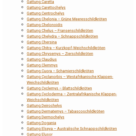
Gattung Caretta
Gattung Carettochelys
Gattung Centrochelys
Gattung Chelonia – Grüne Meeresschildkröten
Gattung Chelonoidis
Gattung Chelus – Fransenschildkröten
Gattung Chelydra – Schnappschildkröten
Gattung Chersina
Gattung Chitra – Kurzkopf-Weichschildkröten
Gattung Chrysemys – Zierschildkröten
Gattung Claudius
Gattung Clemmys
Gattung Cuora – Scharnierschildkröten
Gattung Cyclanorbis – Westafrikanische Klappen-
Weichschildkröten
Gattung Cyclemys – Blattschildkröten
Gattung Cycloderma – Zentralafrikanische Klappen-
Weichschildkröten
Gattung Deirochelys
Gattung Dermatemys – Tabascoschildkröten
Gattung Dermochelys
Gattung Dogania
Gattung Elseya – Australische Schnappschildkröten
Gattung Elusor