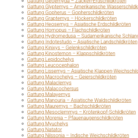
Gattung Geoemyda – Zacken-Erdschildkröten
Gattung Glyptemys – Amerikanische Wasserschildk
Gattung Gopherus – Gopherschildkröten
Gattung Graptemys – Höckerschildkröten
Gattung Heosemys – Asiatische Erdschildkröten
Gattung Homopus – Flachschildkröten
Gattung Hydromedusa – Südamerikanische Schlang
Gattung Indotestudo – Asiatische Landschildkröten
Gattung Kinixys – Gelenkschildkröten
Gattung Kinosternon – Klappschildkröten
Gattung Lepidochelys
Gattung Leucocephalon
Gattung Lissemys – Asiatische Klappen-Weichschil
Gattung Macrochelys – Geierschildkröten
Gattung Malaclemys
Gattung Malacochersus
Gattung Malayemys
Gattung Manouria – Asiatische Waldschildkröten
Gattung Mauremys – Bachschildkröten
Gattung Mesoclemmys – Krötenkopf-Schildkröten
Gattung Morenia – Pfauenaugenschildkröten
Gattung Myuchelys
Gattung Natator
Gattung Nilssonia – Indische Weichschildkröten