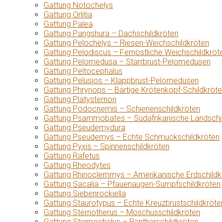
Gattung Notochelys
Gattung Orlitia
Gattung Palea
Gattung Pangshura – Dachschildkröten
Gattung Pelochelys – Riesen-Weichschildkröten
Gattung Pelodiscus – Fernöstliche Weichschildkröt
Gattung Pelomedusa – Starrbrust-Pelomedusen
Gattung Peltocephalus
Gattung Pelusios – Klappbrust-Pelomedusen
Gattung Phrynops – Bärtige Krötenkopf-Schildkröt
Gattung Platysternon
Gattung Podocnemis – Schienenschildkröten
Gattung Psammobates – Südafrikanische Landschi
Gattung Pseudemydura
Gattung Pseudemys – Echte Schmuckschildkröten
Gattung Pyxis – Spinnenschildkröten
Gattung Rafetus
Gattung Rheodytes
Gattung Rhinoclemmys – Amerikanische Erdschildk
Gattung Sacalia – Pfauenaugen-Sumpfschildkröten
Gattung Siebenrockiella
Gattung Staurotypus – Echte Kreuzbrustschildkröte
Gattung Sternotherus – Moschusschildkröten
Gattung Stigmochelys – Pantherschildkröten