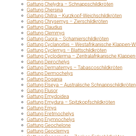
Gattung Chelydra – Schnappschildkröten
Gattung Chersina
Gattung Chitra – Kurzkopf-Weichschildkröten
Gattung Chrysemys – Zierschildkröten
Gattung Claudius
Gattung Clemmys
Gattung Cuora – Scharnierschildkröten
Gattung Cyclanorbis – Westafrikanische Klappen-W
Gattung Cyclemys – Blattschildkröten
Gattung Cycloderma – Zentralafrikanische Klappen
Gattung Deirochelys
Gattung Dermatemys – Tabascoschildkröten
Gattung Dermochelys
Gattung Dogania
Gattung Elseya – Australische Schnappschildkröten
Gattung Elusor
Gattung Emydoidea
Gattung Emydura – Spitzkopfschildkröten
Gattung Emys
Gattung Eretmochelys
Gattung Erymnochelys
Gattung Geochelone
Gattung Geoclemys