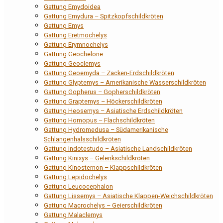
Gattung Emydoidea
Gattung Emydura – Spitzkopfschildkröten
Gattung Emys
Gattung Eretmochelys
Gattung Erymnochelys
Gattung Geochelone
Gattung Geoclemys
Gattung Geoemyda – Zacken-Erdschildkröten
Gattung Glyptemys – Amerikanische Wasserschildkröten
Gattung Gopherus – Gopherschildkröten
Gattung Graptemys – Höckerschildkröten
Gattung Heosemys – Asiatische Erdschildkröten
Gattung Homopus – Flachschildkröten
Gattung Hydromedusa – Südamerikanische
Schlangenhalsschildkröten
Gattung Indotestudo – Asiatische Landschildkröten
Gattung Kinixys – Gelenkschildkröten
Gattung Kinosternon – Klappschildkröten
Gattung Lepidochelys
Gattung Leucocephalon
Gattung Lissemys – Asiatische Klappen-Weichschildkröten
Gattung Macrochelys – Geierschildkröten
Gattung Malaclemys