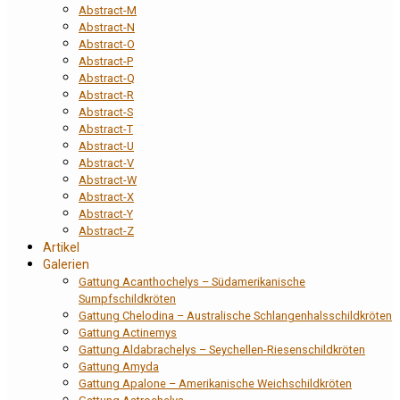
Abstract-M
Abstract-N
Abstract-O
Abstract-P
Abstract-Q
Abstract-R
Abstract-S
Abstract-T
Abstract-U
Abstract-V
Abstract-W
Abstract-X
Abstract-Y
Abstract-Z
Artikel
Galerien
Gattung Acanthochelys – Südamerikanische
Sumpfschildkröten
Gattung Chelodina – Australische Schlangenhalsschildkröten
Gattung Actinemys
Gattung Aldabrachelys – Seychellen-Riesenschildkröten
Gattung Amyda
Gattung Apalone – Amerikanische Weichschildkröten