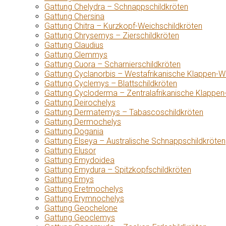
Gattung Chelydra – Schnappschildkröten
Gattung Chersina
Gattung Chitra – Kurzkopf-Weichschildkröten
Gattung Chrysemys – Zierschildkröten
Gattung Claudius
Gattung Clemmys
Gattung Cuora – Scharnierschildkröten
Gattung Cyclanorbis – Westafrikanische Klappen-W
Gattung Cyclemys – Blattschildkröten
Gattung Cycloderma – Zentralafrikanische Klappen
Gattung Deirochelys
Gattung Dermatemys – Tabascoschildkröten
Gattung Dermochelys
Gattung Dogania
Gattung Elseya – Australische Schnappschildkröten
Gattung Elusor
Gattung Emydoidea
Gattung Emydura – Spitzkopfschildkröten
Gattung Emys
Gattung Eretmochelys
Gattung Erymnochelys
Gattung Geochelone
Gattung Geoclemys