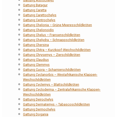
Gattung Astrochelys
Gattung Batagur
Gattung Caretta
Gattung Carettochelys
Gattung Centrochelys
Gattung Chelonia – Grüne Meeresschildkröten
Gattung Chelonoidis
Gattung Chelus – Fransenschildkröten
Gattung Chelydra – Schnappschildkröten
Gattung Chersina
Gattung Chitra – Kurzkopf-Weichschildkröten
Gattung Chrysemys – Zierschildkröten
Gattung Claudius
Gattung Clemmys
Gattung Cuora – Scharnierschildkröten
Gattung Cyclanorbis – Westafrikanische Klappen-
Weichschildkröten
Gattung Cyclemys – Blattschildkröten
Gattung Cycloderma – Zentralafrikanische Klappen-
Weichschildkröten
Gattung Deirochelys
Gattung Dermatemys – Tabascoschildkröten
Gattung Dermochelys
Gattung Dogania