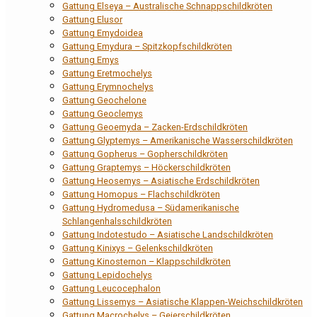
Gattung Elseya – Australische Schnappschildkröten
Gattung Elusor
Gattung Emydoidea
Gattung Emydura – Spitzkopfschildkröten
Gattung Emys
Gattung Eretmochelys
Gattung Erymnochelys
Gattung Geochelone
Gattung Geoclemys
Gattung Geoemyda – Zacken-Erdschildkröten
Gattung Glyptemys – Amerikanische Wasserschildkröten
Gattung Gopherus – Gopherschildkröten
Gattung Graptemys – Höckerschildkröten
Gattung Heosemys – Asiatische Erdschildkröten
Gattung Homopus – Flachschildkröten
Gattung Hydromedusa – Südamerikanische
Schlangenhalsschildkröten
Gattung Indotestudo – Asiatische Landschildkröten
Gattung Kinixys – Gelenkschildkröten
Gattung Kinosternon – Klappschildkröten
Gattung Lepidochelys
Gattung Leucocephalon
Gattung Lissemys – Asiatische Klappen-Weichschildkröten
Gattung Macrochelys – Geierschildkröten