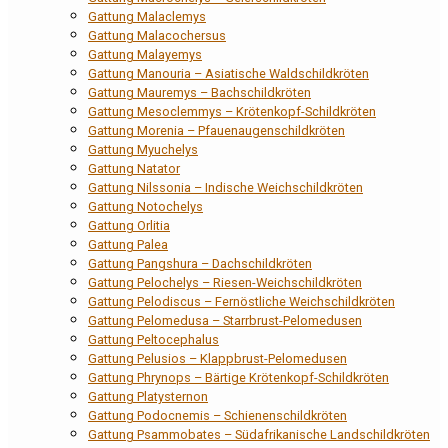
Gattung Malaclemys
Gattung Malacochersus
Gattung Malayemys
Gattung Manouria – Asiatische Waldschildkröten
Gattung Mauremys – Bachschildkröten
Gattung Mesoclemmys – Krötenkopf-Schildkröten
Gattung Morenia – Pfauenaugenschildkröten
Gattung Myuchelys
Gattung Natator
Gattung Nilssonia – Indische Weichschildkröten
Gattung Notochelys
Gattung Orlitia
Gattung Palea
Gattung Pangshura – Dachschildkröten
Gattung Pelochelys – Riesen-Weichschildkröten
Gattung Pelodiscus – Fernöstliche Weichschildkröten
Gattung Pelomedusa – Starrbrust-Pelomedusen
Gattung Peltocephalus
Gattung Pelusios – Klappbrust-Pelomedusen
Gattung Phrynops – Bärtige Krötenkopf-Schildkröten
Gattung Platysternon
Gattung Podocnemis – Schienenschildkröten
Gattung Psammobates – Südafrikanische Landschildkröten