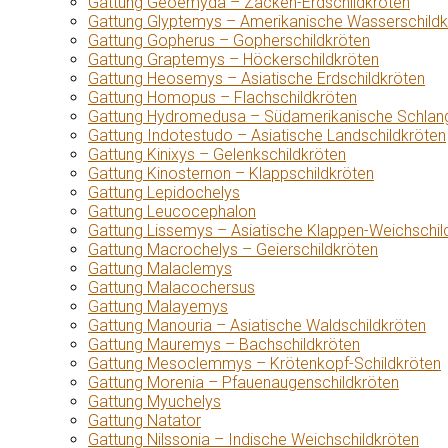
Gattung Geoemyda – Zacken-Erdschildkröten
Gattung Glyptemys – Amerikanische Wasserschildk
Gattung Gopherus – Gopherschildkröten
Gattung Graptemys – Höckerschildkröten
Gattung Heosemys – Asiatische Erdschildkröten
Gattung Homopus – Flachschildkröten
Gattung Hydromedusa – Südamerikanische Schlang
Gattung Indotestudo – Asiatische Landschildkröten
Gattung Kinixys – Gelenkschildkröten
Gattung Kinosternon – Klappschildkröten
Gattung Lepidochelys
Gattung Leucocephalon
Gattung Lissemys – Asiatische Klappen-Weichschil
Gattung Macrochelys – Geierschildkröten
Gattung Malaclemys
Gattung Malacochersus
Gattung Malayemys
Gattung Manouria – Asiatische Waldschildkröten
Gattung Mauremys – Bachschildkröten
Gattung Mesoclemmys – Krötenkopf-Schildkröten
Gattung Morenia – Pfauenaugenschildkröten
Gattung Myuchelys
Gattung Natator
Gattung Nilssonia – Indische Weichschildkröten