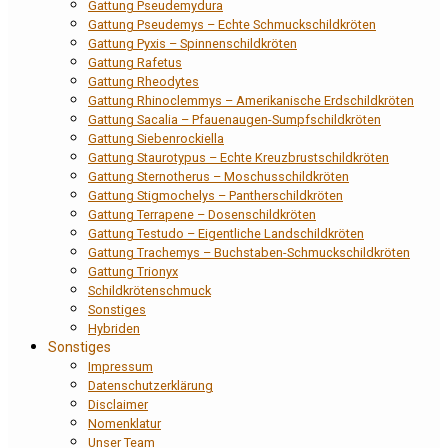
Gattung Pseudemydura
Gattung Pseudemys – Echte Schmuckschildkröten
Gattung Pyxis – Spinnenschildkröten
Gattung Rafetus
Gattung Rheodytes
Gattung Rhinoclemmys – Amerikanische Erdschildkröten
Gattung Sacalia – Pfauenaugen-Sumpfschildkröten
Gattung Siebenrockiella
Gattung Staurotypus – Echte Kreuzbrustschildkröten
Gattung Sternotherus – Moschusschildkröten
Gattung Stigmochelys – Pantherschildkröten
Gattung Terrapene – Dosenschildkröten
Gattung Testudo – Eigentliche Landschildkröten
Gattung Trachemys – Buchstaben-Schmuckschildkröten
Gattung Trionyx
Schildkrötenschmuck
Sonstiges
Hybriden
Sonstiges
Impressum
Datenschutzerklärung
Disclaimer
Nomenklatur
Unser Team