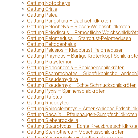
Gattung Notochelys
Gattung Orlitia
Gattung Palea
Gattung Pangshura – Dachschildkröten
Gattung Pelochelys – Riesen-Weichschildkröten
Gattung Pelodiscus – Fernöstliche Weichschildkröt
Gattung Pelomedusa – Starrbrust-Pelomedusen
Gattung Peltocephalus
Gattung Pelusios – Klappbrust-Pelomedusen
Gattung Phrynops – Bärtige Krötenkopf-Schildkröt
Gattung Platysternon
Gattung Podocnemis – Schienenschildkröten
Gattung Psammobates – Südafrikanische Landschi
Gattung Pseudemydura
Gattung Pseudemys – Echte Schmuckschildkröten
Gattung Pyxis – Spinnenschildkröten
Gattung Rafetus
Gattung Rheodytes
Gattung Rhinoclemmys – Amerikanische Erdschildk
Gattung Sacalia – Pfauenaugen-Sumpfschildkröten
Gattung Siebenrockiella
Gattung Staurotypus – Echte Kreuzbrustschildkröte
Gattung Sternotherus – Moschusschildkröten
Gattung Stigmochelys – Pantherschildkröten