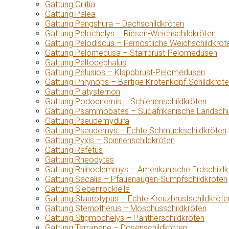
Gattung Orlitia
Gattung Palea
Gattung Pangshura – Dachschildkröten
Gattung Pelochelys – Riesen-Weichschildkröten
Gattung Pelodiscus – Fernöstliche Weichschildkröt
Gattung Pelomedusa – Starrbrust-Pelomedusen
Gattung Peltocephalus
Gattung Pelusios – Klappbrust-Pelomedusen
Gattung Phrynops – Bärtige Krötenkopf-Schildkröt
Gattung Platysternon
Gattung Podocnemis – Schienenschildkröten
Gattung Psammobates – Südafrikanische Landschi
Gattung Pseudemydura
Gattung Pseudemys – Echte Schmuckschildkröten
Gattung Pyxis – Spinnenschildkröten
Gattung Rafetus
Gattung Rheodytes
Gattung Rhinoclemmys – Amerikanische Erdschildk
Gattung Sacalia – Pfauenaugen-Sumpfschildkröten
Gattung Siebenrockiella
Gattung Staurotypus – Echte Kreuzbrustschildkröte
Gattung Sternotherus – Moschusschildkröten
Gattung Stigmochelys – Pantherschildkröten
Gattung Terrapene – Dosenschildkröten