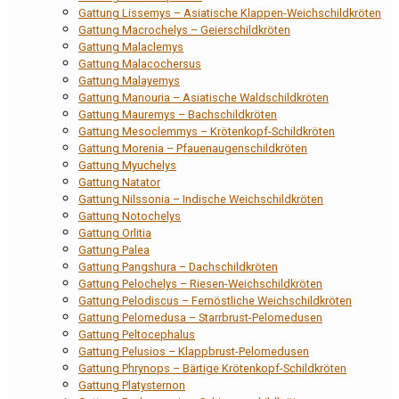
Gattung Lissemys – Asiatische Klappen-Weichschildkröten
Gattung Macrochelys – Geierschildkröten
Gattung Malaclemys
Gattung Malacochersus
Gattung Malayemys
Gattung Manouria – Asiatische Waldschildkröten
Gattung Mauremys – Bachschildkröten
Gattung Mesoclemmys – Krötenkopf-Schildkröten
Gattung Morenia – Pfauenaugenschildkröten
Gattung Myuchelys
Gattung Natator
Gattung Nilssonia – Indische Weichschildkröten
Gattung Notochelys
Gattung Orlitia
Gattung Palea
Gattung Pangshura – Dachschildkröten
Gattung Pelochelys – Riesen-Weichschildkröten
Gattung Pelodiscus – Fernöstliche Weichschildkröten
Gattung Pelomedusa – Starrbrust-Pelomedusen
Gattung Peltocephalus
Gattung Pelusios – Klappbrust-Pelomedusen
Gattung Phrynops – Bärtige Krötenkopf-Schildkröten
Gattung Platysternon