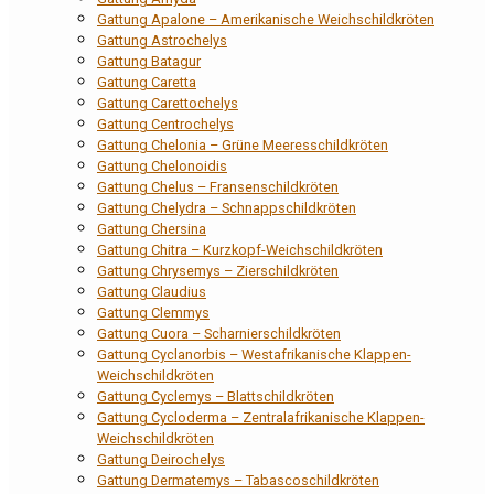
Gattung Apalone – Amerikanische Weichschildkröten
Gattung Astrochelys
Gattung Batagur
Gattung Caretta
Gattung Carettochelys
Gattung Centrochelys
Gattung Chelonia – Grüne Meeresschildkröten
Gattung Chelonoidis
Gattung Chelus – Fransenschildkröten
Gattung Chelydra – Schnappschildkröten
Gattung Chersina
Gattung Chitra – Kurzkopf-Weichschildkröten
Gattung Chrysemys – Zierschildkröten
Gattung Claudius
Gattung Clemmys
Gattung Cuora – Scharnierschildkröten
Gattung Cyclanorbis – Westafrikanische Klappen-
Weichschildkröten
Gattung Cyclemys – Blattschildkröten
Gattung Cycloderma – Zentralafrikanische Klappen-
Weichschildkröten
Gattung Deirochelys
Gattung Dermatemys – Tabascoschildkröten