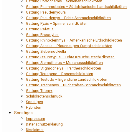
Gattung Podocnemis – Schienenschildkröten
Gattung Psammobates – Südafrikanische Landschildkröten
Gattung Pseudemydura
Gattung Pseudemys – Echte Schmuckschildkröten
Gattung Pyxis – Spinnenschildkröten
Gattung Rafetus
Gattung Rheodytes
Gattung Rhinoclemmys – Amerikanische Erdschildkröten
Gattung Sacalia – Pfauenaugen-Sumpfschildkröten
Gattung Siebenrockiella
Gattung Staurotypus – Echte Kreuzbrustschildkröten
Gattung Sternotherus – Moschusschildkröten
Gattung Stigmochelys – Pantherschildkröten
Gattung Terrapene – Dosenschildkröten
Gattung Testudo – Eigentliche Landschildkröten
Gattung Trachemys – Buchstaben-Schmuckschildkröten
Gattung Trionyx
Schildkrötenschmuck
Sonstiges
Hybriden
Sonstiges
Impressum
Datenschutzerklärung
Disclaimer