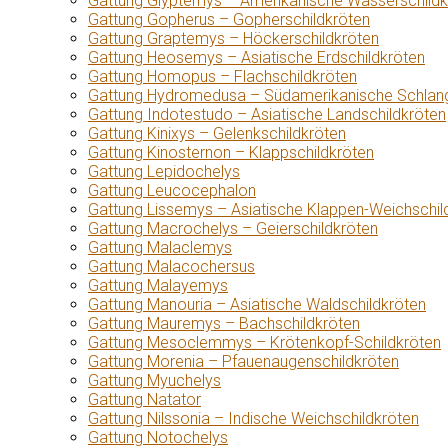
Gattung Glyptemys – Amerikanische Wasserschildk
Gattung Gopherus – Gopherschildkröten
Gattung Graptemys – Höckerschildkröten
Gattung Heosemys – Asiatische Erdschildkröten
Gattung Homopus – Flachschildkröten
Gattung Hydromedusa – Südamerikanische Schlang
Gattung Indotestudo – Asiatische Landschildkröten
Gattung Kinixys – Gelenkschildkröten
Gattung Kinosternon – Klappschildkröten
Gattung Lepidochelys
Gattung Leucocephalon
Gattung Lissemys – Asiatische Klappen-Weichschil
Gattung Macrochelys – Geierschildkröten
Gattung Malaclemys
Gattung Malacochersus
Gattung Malayemys
Gattung Manouria – Asiatische Waldschildkröten
Gattung Mauremys – Bachschildkröten
Gattung Mesoclemmys – Krötenkopf-Schildkröten
Gattung Morenia – Pfauenaugenschildkröten
Gattung Myuchelys
Gattung Natator
Gattung Nilssonia – Indische Weichschildkröten
Gattung Notochelys