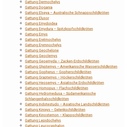
Gattung Dermochelys
Gattung Dogania
Gattung Elseya – Australische Schnappschildkröten
Gattung Elusor
Gattung Emydoidea
Gattung Emydura – Spitzkopfschildkröten
Gattung Emys
Gattung Eretmochelys
Gattung Erymnochelys
Gattung Geochelone
Gattung Geoclemys
Gattung Geoemyda – Zacken-Erdschildkröten
Gattung Glyptemys – Amerikanische Wasserschildkröten
Gattung Gopherus – Gopherschildkröten
Gattung Graptemys – Höckerschildkröten
Gattung Heosemys – Asiatische Erdschildkröten
Gattung Homopus – Flachschildkröten
Gattung Hydromedusa – Südamerikanische
Schlangenhalsschildkröten
Gattung Indotestudo – Asiatische Landschildkröten
Gattung Kinixys – Gelenkschildkröten
Gattung Kinosternon – Klappschildkröten
Gattung Lepidochelys
Gattung Leucocephalon