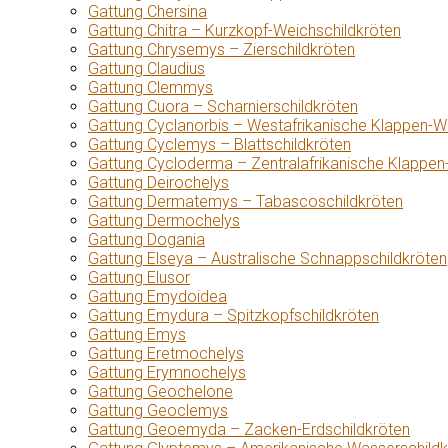
Gattung Chersina
Gattung Chitra – Kurzkopf-Weichschildkröten
Gattung Chrysemys – Zierschildkröten
Gattung Claudius
Gattung Clemmys
Gattung Cuora – Scharnierschildkröten
Gattung Cyclanorbis – Westafrikanische Klappen-W
Gattung Cyclemys – Blattschildkröten
Gattung Cycloderma – Zentralafrikanische Klappen
Gattung Deirochelys
Gattung Dermatemys – Tabascoschildkröten
Gattung Dermochelys
Gattung Dogania
Gattung Elseya – Australische Schnappschildkröten
Gattung Elusor
Gattung Emydoidea
Gattung Emydura – Spitzkopfschildkröten
Gattung Emys
Gattung Eretmochelys
Gattung Erymnochelys
Gattung Geochelone
Gattung Geoclemys
Gattung Geoemyda – Zacken-Erdschildkröten