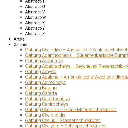
Abstract-T
Abstract-U
Abstract-V
Abstract-W
Abstract-X
Abstract-Y
Abstract-Z
Artikel
Galerien
Gattung Chelodina – Australische Schlangenhalssch
Gattung Acanthochelys – Südamerikanische Sumpf
Gattung Actinemys
Gattung Aldabrachelys – Seychellen-Riesenschildkr
Gattung Amyda
Gattung Apalone – Amerikanische Weichschildkröt
Gattung Astrochelys
Gattung Batagur
Gattung Caretta
Gattung Carettochelys
Gattung Centrochelys
Gattung Chelonia – Grüne Meeresschildkröten
Gattung Chelonoidis
Gattung Chelus – Fransenschildkröten
Gattung Chelydra – Schnappschildkröten