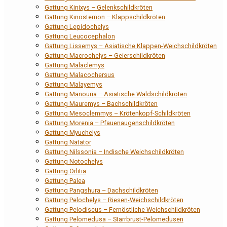
Gattung Kinixys – Gelenkschildkröten
Gattung Kinosternon – Klappschildkröten
Gattung Lepidochelys
Gattung Leucocephalon
Gattung Lissemys – Asiatische Klappen-Weichschildkröten
Gattung Macrochelys – Geierschildkröten
Gattung Malaclemys
Gattung Malacochersus
Gattung Malayemys
Gattung Manouria – Asiatische Waldschildkröten
Gattung Mauremys – Bachschildkröten
Gattung Mesoclemmys – Krötenkopf-Schildkröten
Gattung Morenia – Pfauenaugenschildkröten
Gattung Myuchelys
Gattung Natator
Gattung Nilssonia – Indische Weichschildkröten
Gattung Notochelys
Gattung Orlitia
Gattung Palea
Gattung Pangshura – Dachschildkröten
Gattung Pelochelys – Riesen-Weichschildkröten
Gattung Pelodiscus – Fernöstliche Weichschildkröten
Gattung Pelomedusa – Starrbrust-Pelomedusen