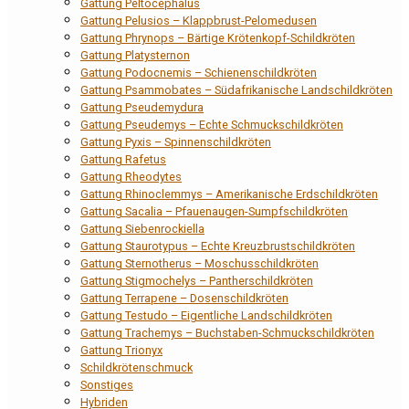
Gattung Peltocephalus
Gattung Pelusios – Klappbrust-Pelomedusen
Gattung Phrynops – Bärtige Krötenkopf-Schildkröten
Gattung Platysternon
Gattung Podocnemis – Schienenschildkröten
Gattung Psammobates – Südafrikanische Landschildkröten
Gattung Pseudemydura
Gattung Pseudemys – Echte Schmuckschildkröten
Gattung Pyxis – Spinnenschildkröten
Gattung Rafetus
Gattung Rheodytes
Gattung Rhinoclemmys – Amerikanische Erdschildkröten
Gattung Sacalia – Pfauenaugen-Sumpfschildkröten
Gattung Siebenrockiella
Gattung Staurotypus – Echte Kreuzbrustschildkröten
Gattung Sternotherus – Moschusschildkröten
Gattung Stigmochelys – Pantherschildkröten
Gattung Terrapene – Dosenschildkröten
Gattung Testudo – Eigentliche Landschildkröten
Gattung Trachemys – Buchstaben-Schmuckschildkröten
Gattung Trionyx
Schildkrötenschmuck
Sonstiges
Hybriden