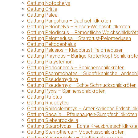
Gattung Notochelys
Gattung Orlitia
Gattung Palea
Gattung Pangshura – Dachschildkröten
Gattung Pelochelys – Riesen-Weichschildkröten
Gattung Pelodiscus – Fernöstliche Weichschildkröt
Gattung Pelomedusa – Starrbrust-Pelomedusen
Gattung Peltocephalus
Gattung Pelusios – Klappbrust-Pelomedusen
Gattung Phrynops – Bärtige Krötenkopf-Schildkröt
Gattung Platysternon
Gattung Podocnemis – Schienenschildkröten
Gattung Psammobates – Südafrikanische Landschi
Gattung Pseudemydura
Gattung Pseudemys – Echte Schmuckschildkröten
Gattung Pyxis – Spinnenschildkröten
Gattung Rafetus
Gattung Rheodytes
Gattung Rhinoclemmys – Amerikanische Erdschildk
Gattung Sacalia – Pfauenaugen-Sumpfschildkröten
Gattung Siebenrockiella
Gattung Staurotypus – Echte Kreuzbrustschildkröte
Gattung Sternotherus – Moschusschildkröten
Gattung Stigmochelys – Pantherschildkröten