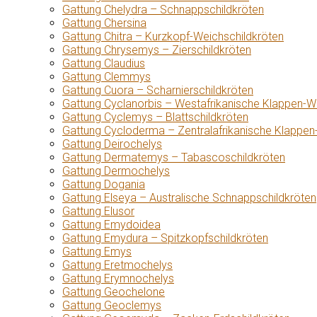
Gattung Chelydra – Schnappschildkröten
Gattung Chersina
Gattung Chitra – Kurzkopf-Weichschildkröten
Gattung Chrysemys – Zierschildkröten
Gattung Claudius
Gattung Clemmys
Gattung Cuora – Scharnierschildkröten
Gattung Cyclanorbis – Westafrikanische Klappen-W
Gattung Cyclemys – Blattschildkröten
Gattung Cycloderma – Zentralafrikanische Klappen
Gattung Deirochelys
Gattung Dermatemys – Tabascoschildkröten
Gattung Dermochelys
Gattung Dogania
Gattung Elseya – Australische Schnappschildkröten
Gattung Elusor
Gattung Emydoidea
Gattung Emydura – Spitzkopfschildkröten
Gattung Emys
Gattung Eretmochelys
Gattung Erymnochelys
Gattung Geochelone
Gattung Geoclemys