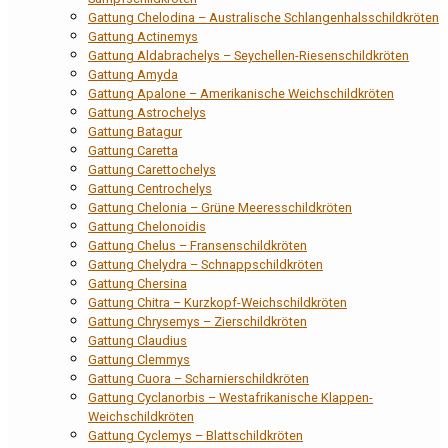
Gattung Chelodina – Australische Schlangenhalsschildkröten
Gattung Actinemys
Gattung Aldabrachelys – Seychellen-Riesenschildkröten
Gattung Amyda
Gattung Apalone – Amerikanische Weichschildkröten
Gattung Astrochelys
Gattung Batagur
Gattung Caretta
Gattung Carettochelys
Gattung Centrochelys
Gattung Chelonia – Grüne Meeresschildkröten
Gattung Chelonoidis
Gattung Chelus – Fransenschildkröten
Gattung Chelydra – Schnappschildkröten
Gattung Chersina
Gattung Chitra – Kurzkopf-Weichschildkröten
Gattung Chrysemys – Zierschildkröten
Gattung Claudius
Gattung Clemmys
Gattung Cuora – Scharnierschildkröten
Gattung Cyclanorbis – Westafrikanische Klappen-
Weichschildkröten
Gattung Cyclemys – Blattschildkröten