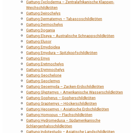
Gattung Cycloderma – Zentralafrikanische Klappen-
Weichschildkröten
Gattung Deirochelys
Gattung Dermatemys – Tabascoschildkröten
Gattung Dermochelys
Gattung Dogania
Gattung Elseya – Australische Schnappschildkröten
Gattung Elusor
Gattung Emydoidea
Gattung Emydura – Spitzkopfschildkröten
Gattung Emys
Gattung Eretmochelys
Gattung Erymnochelys
Gattung Geochelone
Gattung Geoclemys
Gattung Geoemyda – Zacken-Erdschildkröten
Gattung Glyptemys – Amerikanische Wasserschildkröten
Gattung Gopherus – Gopherschildkröten
Gattung Graptemys – Höckerschildkröten
Gattung Heosemys – Asiatische Erdschildkröten
Gattung Homopus – Flachschildkröten
Gattung Hydromedusa – Südamerikanische
Schlangenhalsschildkröten
Gattung Indotestudo – Asiatische Landschildkröten