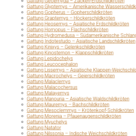
Gattung Geoemyda – Zacken-Erdschildkröten
Gattung Glyptemys – Amerikanische Wasserschildk
Gattung Gopherus – Gopherschildkröten
Gattung Graptemys – Höckerschildkröten
Gattung Heosemys – Asiatische Erdschildkröten
Gattung Homopus – Flachschildkröten
Gattung Hydromedusa – Südamerikanische Schlang
Gattung Indotestudo – Asiatische Landschildkröten
Gattung Kinixys – Gelenkschildkröten
Gattung Kinosternon – Klappschildkröten
Gattung Lepidochelys
Gattung Leucocephalon
Gattung Lissemys – Asiatische Klappen-Weichschil
Gattung Macrochelys – Geierschildkröten
Gattung Malaclemys
Gattung Malacochersus
Gattung Malayemys
Gattung Manouria – Asiatische Waldschildkröten
Gattung Mauremys – Bachschildkröten
Gattung Mesoclemmys – Krötenkopf-Schildkröten
Gattung Morenia – Pfauenaugenschildkröten
Gattung Myuchelys
Gattung Natator
Gattung Nilssonia – Indische Weichschildkröten