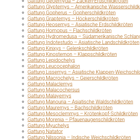
Gattung Geoemyda – Zacken-Erdschildkröten
Gattung Glyptemys – Amerikanische Wasserschildk
Gattung Gopherus – Gopherschildkröten
Gattung Graptemys – Höckerschildkröten
Gattung Heosemys – Asiatische Erdschildkröten
Gattung Homopus – Flachschildkröten
Gattung Hydromedusa – Südamerikanische Schlang
Gattung Indotestudo – Asiatische Landschildkröten
Gattung Kinixys – Gelenkschildkröten
Gattung Kinosternon – Klappschildkröten
Gattung Lepidochelys
Gattung Leucocephalon
Gattung Lissemys – Asiatische Klappen-Weichschil
Gattung Macrochelys – Geierschildkröten
Gattung Malaclemys
Gattung Malacochersus
Gattung Malayemys
Gattung Manouria – Asiatische Waldschildkröten
Gattung Mauremys – Bachschildkröten
Gattung Mesoclemmys – Krötenkopf-Schildkröten
Gattung Morenia – Pfauenaugenschildkröten
Gattung Myuchelys
Gattung Natator
Gattung Nilssonia – Indische Weichschildkröten