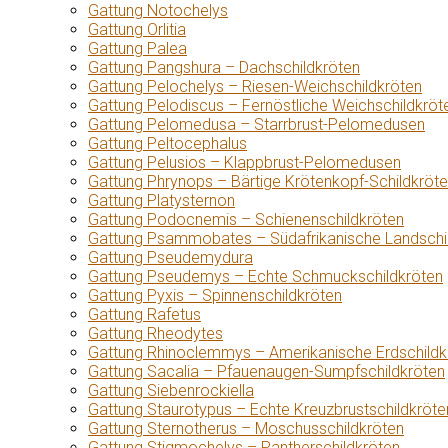
Gattung Notochelys
Gattung Orlitia
Gattung Palea
Gattung Pangshura – Dachschildkröten
Gattung Pelochelys – Riesen-Weichschildkröten
Gattung Pelodiscus – Fernöstliche Weichschildkröt
Gattung Pelomedusa – Starrbrust-Pelomedusen
Gattung Peltocephalus
Gattung Pelusios – Klappbrust-Pelomedusen
Gattung Phrynops – Bärtige Krötenkopf-Schildkröt
Gattung Platysternon
Gattung Podocnemis – Schienenschildkröten
Gattung Psammobates – Südafrikanische Landschi
Gattung Pseudemydura
Gattung Pseudemys – Echte Schmuckschildkröten
Gattung Pyxis – Spinnenschildkröten
Gattung Rafetus
Gattung Rheodytes
Gattung Rhinoclemmys – Amerikanische Erdschildk
Gattung Sacalia – Pfauenaugen-Sumpfschildkröten
Gattung Siebenrockiella
Gattung Staurotypus – Echte Kreuzbrustschildkröte
Gattung Sternotherus – Moschusschildkröten
Gattung Stigmochelys – Pantherschildkröten