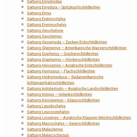
Gattung Emydoidea
Gattung Emydura – Spitzkopfschildkröten
Gattung Emys
Gattung Eretmochelys
Gattung Erymnochelys
Gattung Geochelone
Gattung Geoclemys
Gattung Geoemyda – Zacken-Erdschildkröten
Gattung Glyptemys – Amerikanische Wasserschildkröten
Gattung Gopherus – Gopherschildkröten
Gattung Graptemys – Höckerschildkröten
Gattung Heosemys – Asiatische Erdschildkröten
Gattung Homopus – Flachschildkröten
Gattung Hydromedusa – Südamerikanische
Schlangenhalsschildkröten
Gattung Indotestudo – Asiatische Landschildkröten
Gattung Kinixys – Gelenkschildkröten
Gattung Kinosternon – Klappschildkröten
Gattung Lepidochelys
Gattung Leucocephalon
Gattung Lissemys – Asiatische Klappen-Weichschildkröten
Gattung Macrochelys – Geierschildkröten
Gattung Malaclemys
Gattung Malacochersus