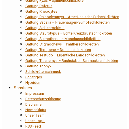
Gattung Pyxis – Spinnenschildkröten
Gattung Rafetus
Gattung Rheodytes
Gattung Rhinoclemmys – Amerikanische Erdschildkröten
Gattung Sacalia – Pfauenaugen-Sumpfschildkröten
Gattung Siebenrockiella
Gattung Staurotypus – Echte Kreuzbrustschildkröten
Gattung Sternotherus – Moschusschildkröten
Gattung Stigmochelys – Pantherschildkröten
Gattung Terrapene – Dosenschildkröten
Gattung Testudo – Eigentliche Landschildkröten
Gattung Trachemys – Buchstaben-Schmuckschildkröten
Gattung Trionyx
Schildkrötenschmuck
Sonstiges
Hybriden
Sonstiges
Impressum
Datenschutzerklärung
Disclaimer
Nomenklatur
Unser Team
Unser Logo
RSS Feed