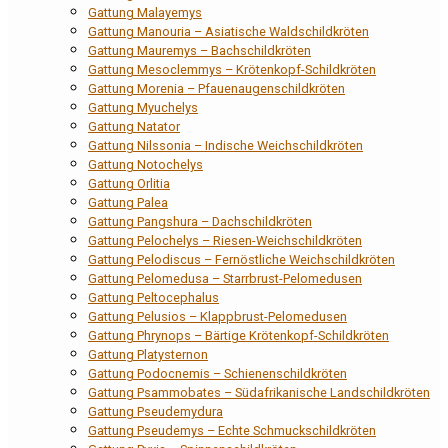
Gattung Malayemys
Gattung Manouria – Asiatische Waldschildkröten
Gattung Mauremys – Bachschildkröten
Gattung Mesoclemmys – Krötenkopf-Schildkröten
Gattung Morenia – Pfauenaugenschildkröten
Gattung Myuchelys
Gattung Natator
Gattung Nilssonia – Indische Weichschildkröten
Gattung Notochelys
Gattung Orlitia
Gattung Palea
Gattung Pangshura – Dachschildkröten
Gattung Pelochelys – Riesen-Weichschildkröten
Gattung Pelodiscus – Fernöstliche Weichschildkröten
Gattung Pelomedusa – Starrbrust-Pelomedusen
Gattung Peltocephalus
Gattung Pelusios – Klappbrust-Pelomedusen
Gattung Phrynops – Bärtige Krötenkopf-Schildkröten
Gattung Platysternon
Gattung Podocnemis – Schienenschildkröten
Gattung Psammobates – Südafrikanische Landschildkröten
Gattung Pseudemydura
Gattung Pseudemys – Echte Schmuckschildkröten