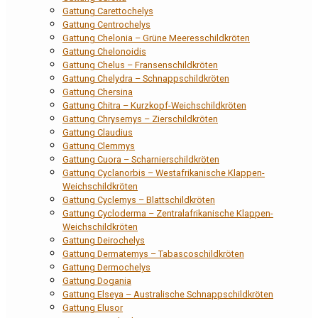
Gattung Carettochelys
Gattung Centrochelys
Gattung Chelonia – Grüne Meeresschildkröten
Gattung Chelonoidis
Gattung Chelus – Fransenschildkröten
Gattung Chelydra – Schnappschildkröten
Gattung Chersina
Gattung Chitra – Kurzkopf-Weichschildkröten
Gattung Chrysemys – Zierschildkröten
Gattung Claudius
Gattung Clemmys
Gattung Cuora – Scharnierschildkröten
Gattung Cyclanorbis – Westafrikanische Klappen-
Weichschildkröten
Gattung Cyclemys – Blattschildkröten
Gattung Cycloderma – Zentralafrikanische Klappen-
Weichschildkröten
Gattung Deirochelys
Gattung Dermatemys – Tabascoschildkröten
Gattung Dermochelys
Gattung Dogania
Gattung Elseya – Australische Schnappschildkröten
Gattung Elusor