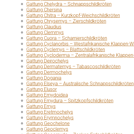
Gattung Chelydra – Schnappschildkröten
Gattung Chersina
Gattung Chitra – Kurzkopf-Weichschildkröten
Gattung Chrysemys – Zierschildkröten
Gattung Claudius
Gattung Clemmys
Gattung Cuora – Scharnierschildkröten
Gattung Cyclanorbis – Westafrikanische Klappen-W
Gattung Cyclemys – Blattschildkröten
Gattung Cycloderma – Zentralafrikanische Klappen
Gattung Deirochelys
Gattung Dermatemys – Tabascoschildkröten
Gattung Dermochelys
Gattung Dogania
Gattung Elseya – Australische Schnappschildkröten
Gattung Elusor
Gattung Emydoidea
Gattung Emydura – Spitzkopfschildkröten
Gattung Emys
Gattung Eretmochelys
Gattung Erymnochelys
Gattung Geochelone
Gattung Geoclemys