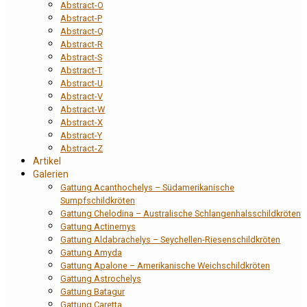
Abstract-O
Abstract-P
Abstract-Q
Abstract-R
Abstract-S
Abstract-T
Abstract-U
Abstract-V
Abstract-W
Abstract-X
Abstract-Y
Abstract-Z
Artikel
Galerien
Gattung Acanthochelys – Südamerikanische
Sumpfschildkröten
Gattung Chelodina – Australische Schlangenhalsschildkröten
Gattung Actinemys
Gattung Aldabrachelys – Seychellen-Riesenschildkröten
Gattung Amyda
Gattung Apalone – Amerikanische Weichschildkröten
Gattung Astrochelys
Gattung Batagur
Gattung Caretta