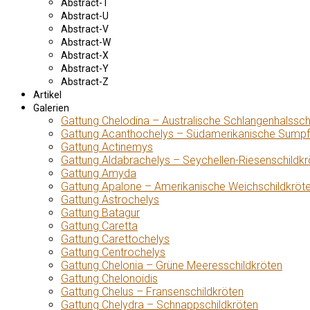
Abstract-T
Abstract-U
Abstract-V
Abstract-W
Abstract-X
Abstract-Y
Abstract-Z
Artikel
Galerien
Gattung Chelodina – Australische Schlangenhalssch
Gattung Acanthochelys – Südamerikanische Sumpf
Gattung Actinemys
Gattung Aldabrachelys – Seychellen-Riesenschildkr
Gattung Amyda
Gattung Apalone – Amerikanische Weichschildkröt
Gattung Astrochelys
Gattung Batagur
Gattung Caretta
Gattung Carettochelys
Gattung Centrochelys
Gattung Chelonia – Grüne Meeresschildkröten
Gattung Chelonoidis
Gattung Chelus – Fransenschildkröten
Gattung Chelydra – Schnappschildkröten