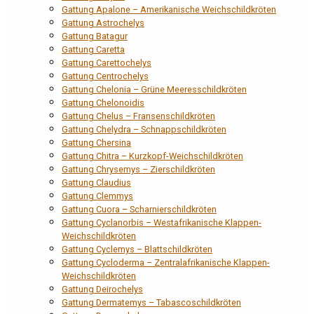
Gattung Apalone – Amerikanische Weichschildkröten
Gattung Astrochelys
Gattung Batagur
Gattung Caretta
Gattung Carettochelys
Gattung Centrochelys
Gattung Chelonia – Grüne Meeresschildkröten
Gattung Chelonoidis
Gattung Chelus – Fransenschildkröten
Gattung Chelydra – Schnappschildkröten
Gattung Chersina
Gattung Chitra – Kurzkopf-Weichschildkröten
Gattung Chrysemys – Zierschildkröten
Gattung Claudius
Gattung Clemmys
Gattung Cuora – Scharnierschildkröten
Gattung Cyclanorbis – Westafrikanische Klappen-
Weichschildkröten
Gattung Cyclemys – Blattschildkröten
Gattung Cycloderma – Zentralafrikanische Klappen-
Weichschildkröten
Gattung Deirochelys
Gattung Dermatemys – Tabascoschildkröten