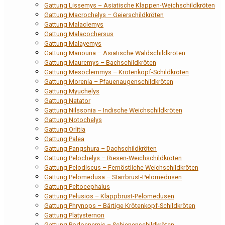
Gattung Lissemys – Asiatische Klappen-Weichschildkröten
Gattung Macrochelys – Geierschildkröten
Gattung Malaclemys
Gattung Malacochersus
Gattung Malayemys
Gattung Manouria – Asiatische Waldschildkröten
Gattung Mauremys – Bachschildkröten
Gattung Mesoclemmys – Krötenkopf-Schildkröten
Gattung Morenia – Pfauenaugenschildkröten
Gattung Myuchelys
Gattung Natator
Gattung Nilssonia – Indische Weichschildkröten
Gattung Notochelys
Gattung Orlitia
Gattung Palea
Gattung Pangshura – Dachschildkröten
Gattung Pelochelys – Riesen-Weichschildkröten
Gattung Pelodiscus – Fernöstliche Weichschildkröten
Gattung Pelomedusa – Starrbrust-Pelomedusen
Gattung Peltocephalus
Gattung Pelusios – Klappbrust-Pelomedusen
Gattung Phrynops – Bärtige Krötenkopf-Schildkröten
Gattung Platysternon
Gattung Podocnemis – Schienenschildkröten