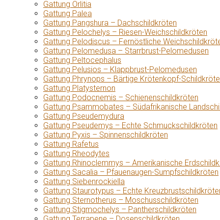
Gattung Orlitia
Gattung Palea
Gattung Pangshura – Dachschildkröten
Gattung Pelochelys – Riesen-Weichschildkröten
Gattung Pelodiscus – Fernöstliche Weichschildkröt
Gattung Pelomedusa – Starrbrust-Pelomedusen
Gattung Peltocephalus
Gattung Pelusios – Klappbrust-Pelomedusen
Gattung Phrynops – Bärtige Krötenkopf-Schildkröt
Gattung Platysternon
Gattung Podocnemis – Schienenschildkröten
Gattung Psammobates – Südafrikanische Landschi
Gattung Pseudemydura
Gattung Pseudemys – Echte Schmuckschildkröten
Gattung Pyxis – Spinnenschildkröten
Gattung Rafetus
Gattung Rheodytes
Gattung Rhinoclemmys – Amerikanische Erdschildk
Gattung Sacalia – Pfauenaugen-Sumpfschildkröten
Gattung Siebenrockiella
Gattung Staurotypus – Echte Kreuzbrustschildkröte
Gattung Sternotherus – Moschusschildkröten
Gattung Stigmochelys – Pantherschildkröten
Gattung Terrapene – Dosenschildkröten