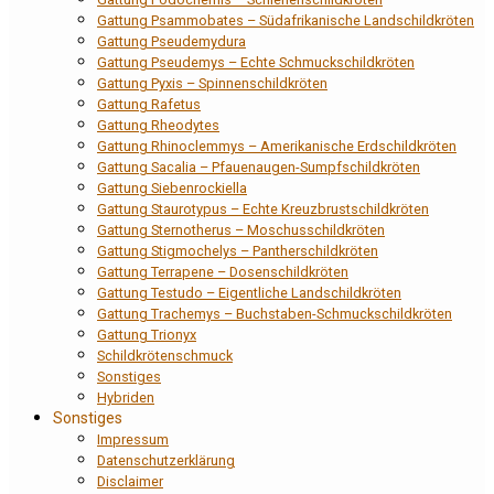
Gattung Psammobates – Südafrikanische Landschildkröten
Gattung Pseudemydura
Gattung Pseudemys – Echte Schmuckschildkröten
Gattung Pyxis – Spinnenschildkröten
Gattung Rafetus
Gattung Rheodytes
Gattung Rhinoclemmys – Amerikanische Erdschildkröten
Gattung Sacalia – Pfauenaugen-Sumpfschildkröten
Gattung Siebenrockiella
Gattung Staurotypus – Echte Kreuzbrustschildkröten
Gattung Sternotherus – Moschusschildkröten
Gattung Stigmochelys – Pantherschildkröten
Gattung Terrapene – Dosenschildkröten
Gattung Testudo – Eigentliche Landschildkröten
Gattung Trachemys – Buchstaben-Schmuckschildkröten
Gattung Trionyx
Schildkrötenschmuck
Sonstiges
Hybriden
Sonstiges
Impressum
Datenschutzerklärung
Disclaimer