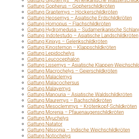
Gattung Glyptemys – Amerikanische Wasserschildk
Gattung Gopherus – Gopherschildkröten
Gattung Graptemys – Höckerschildkröten
Gattung Heosemys – Asiatische Erdschildkröten
Gattung Homopus – Flachschildkröten
Gattung Hydromedusa – Südamerikanische Schlang
Gattung Indotestudo – Asiatische Landschildkröten
Gattung Kinixys – Gelenkschildkröten
Gattung Kinosternon – Klappschildkröten
Gattung Lepidochelys
Gattung Leucocephalon
Gattung Lissemys – Asiatische Klappen-Weichschil
Gattung Macrochelys – Geierschildkröten
Gattung Malaclemys
Gattung Malacochersus
Gattung Malayemys
Gattung Manouria – Asiatische Waldschildkröten
Gattung Mauremys – Bachschildkröten
Gattung Mesoclemmys – Krötenkopf-Schildkröten
Gattung Morenia – Pfauenaugenschildkröten
Gattung Myuchelys
Gattung Natator
Gattung Nilssonia – Indische Weichschildkröten
Gattung Notochelys