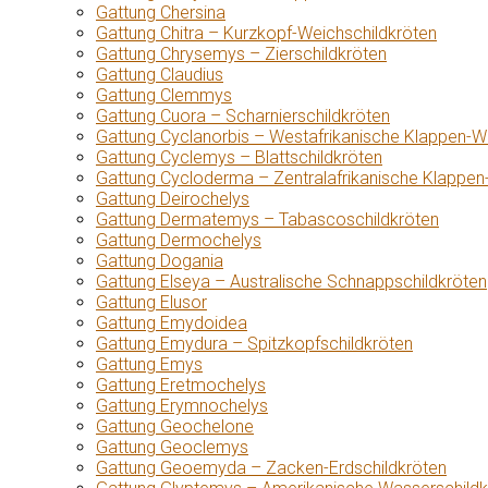
Gattung Chersina
Gattung Chitra – Kurzkopf-Weichschildkröten
Gattung Chrysemys – Zierschildkröten
Gattung Claudius
Gattung Clemmys
Gattung Cuora – Scharnierschildkröten
Gattung Cyclanorbis – Westafrikanische Klappen-W
Gattung Cyclemys – Blattschildkröten
Gattung Cycloderma – Zentralafrikanische Klappen
Gattung Deirochelys
Gattung Dermatemys – Tabascoschildkröten
Gattung Dermochelys
Gattung Dogania
Gattung Elseya – Australische Schnappschildkröten
Gattung Elusor
Gattung Emydoidea
Gattung Emydura – Spitzkopfschildkröten
Gattung Emys
Gattung Eretmochelys
Gattung Erymnochelys
Gattung Geochelone
Gattung Geoclemys
Gattung Geoemyda – Zacken-Erdschildkröten