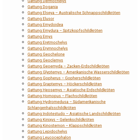
Gattung Dermochelys
Gattung Dogania
Gattung Elseya – Australische Schnappschildkröten
Gattung Elusor
Gattung Emydoidea
Gattung Emydura – Spitzkopfschildkröten
Gattung Emys
Gattung Eretmochelys
Gattung Erymnochelys
Gattung Geochelone
Gattung Geoclemys
Gattung Geoemyda – Zacken-Erdschildkröten
Gattung Glyptemys – Amerikanische Wasserschildkröten
Gattung Gopherus – Gopherschildkröten
Gattung Graptemys – Höckerschildkröten
Gattung Heosemys – Asiatische Erdschildkröten
Gattung Homopus – Flachschildkröten
Gattung Hydromedusa – Südamerikanische
Schlangenhalsschildkröten
Gattung Indotestudo – Asiatische Landschildkröten
Gattung Kinixys – Gelenkschildkröten
Gattung Kinosternon – Klappschildkröten
Gattung Lepidochelys
Gattung Leucocephalon