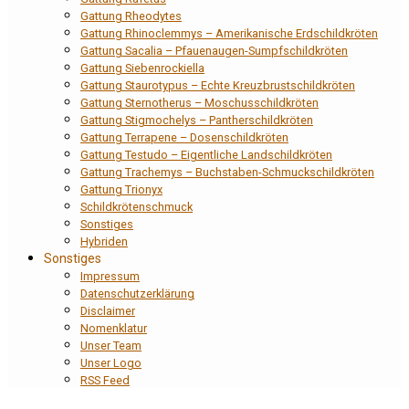
Gattung Rheodytes
Gattung Rhinoclemmys – Amerikanische Erdschildkröten
Gattung Sacalia – Pfauenaugen-Sumpfschildkröten
Gattung Siebenrockiella
Gattung Staurotypus – Echte Kreuzbrustschildkröten
Gattung Sternotherus – Moschusschildkröten
Gattung Stigmochelys – Pantherschildkröten
Gattung Terrapene – Dosenschildkröten
Gattung Testudo – Eigentliche Landschildkröten
Gattung Trachemys – Buchstaben-Schmuckschildkröten
Gattung Trionyx
Schildkrötenschmuck
Sonstiges
Hybriden
Sonstiges
Impressum
Datenschutzerklärung
Disclaimer
Nomenklatur
Unser Team
Unser Logo
RSS Feed