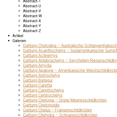
Abstract-T
Abstract-U
Abstract-V
Abstract-W
Abstract-X
Abstract-Y
Abstract-Z
Artikel
Galerien
Gattung Chelodina – Australische Schlangenhalssch
Gattung Acanthochelys – Südamerikanische Sumpf
Gattung Actinemys
Gattung Aldabrachelys – Seychellen-Riesenschildkr
Gattung Amyda
Gattung Apalone – Amerikanische Weichschildkröt
Gattung Astrochelys
Gattung Batagur
Gattung Caretta
Gattung Carettochelys
Gattung Centrochelys
Gattung Chelonia – Grüne Meeresschildkröten
Gattung Chelonoidis
Gattung Chelus – Fransenschildkröten
Gattung Chelydra – Schnappschildkröten