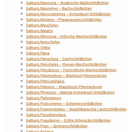
Gattung Manouria – Asiatische Waldschildkröten
Gattung Mauremys – Bachschildkröten
Gattung Mesoclemmys – Krötenkopf-Schildkröten
Gattung Morenia – Pfauenaugenschildkröten
Gattung Myuchelys
Gattung Natator
Gattung Nilssonia – Indische Weichschildkröten
Gattung Notochelys
Gattung Orlitia
Gattung Palea
Gattung Pangshura – Dachschildkröten
Gattung Pelochelys – Riesen-Weichschildkröten
Gattung Pelodiscus – Fernöstliche Weichschildkröten
Gattung Pelomedusa – Starrbrust-Pelomedusen
Gattung Peltocephalus
Gattung Pelusios – Klappbrust-Pelomedusen
Gattung Phrynops – Bärtige Krötenkopf-Schildkröten
Gattung Platysternon
Gattung Podocnemis – Schienenschildkröten
Gattung Psammobates – Südafrikanische Landschildkröten
Gattung Pseudemydura
Gattung Pseudemys – Echte Schmuckschildkröten
Gattung Pyxis – Spinnenschildkröten
Gattung Rafetus