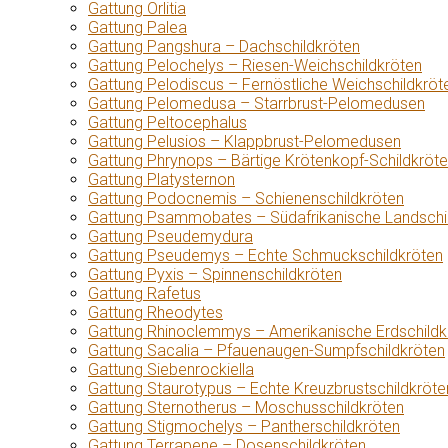
Gattung Orlitia
Gattung Palea
Gattung Pangshura – Dachschildkröten
Gattung Pelochelys – Riesen-Weichschildkröten
Gattung Pelodiscus – Fernöstliche Weichschildkröt
Gattung Pelomedusa – Starrbrust-Pelomedusen
Gattung Peltocephalus
Gattung Pelusios – Klappbrust-Pelomedusen
Gattung Phrynops – Bärtige Krötenkopf-Schildkröt
Gattung Platysternon
Gattung Podocnemis – Schienenschildkröten
Gattung Psammobates – Südafrikanische Landschi
Gattung Pseudemydura
Gattung Pseudemys – Echte Schmuckschildkröten
Gattung Pyxis – Spinnenschildkröten
Gattung Rafetus
Gattung Rheodytes
Gattung Rhinoclemmys – Amerikanische Erdschildk
Gattung Sacalia – Pfauenaugen-Sumpfschildkröten
Gattung Siebenrockiella
Gattung Staurotypus – Echte Kreuzbrustschildkröte
Gattung Sternotherus – Moschusschildkröten
Gattung Stigmochelys – Pantherschildkröten
Gattung Terrapene – Dosenschildkröten