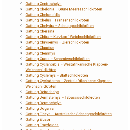
Gattung Centrochelys
Gattung Chelonia – Grüne Meeresschildkröten
Gattung Chelonoidis
Gattung Chelus – Fransenschildkröten
Gattung Chelydra – Schnappschildkröten
Gattung Chersina
Gattung Chitra – Kurzkopf-Weichschildkröten
Gattung Chrysemys – Zierschildkröten
Gattung Claudius
Gattung Clemmys
Gattung Cuora – Scharnierschildkröten
Gattung Cyclanorbis – Westafrikanische Klappen-
Weichschildkröten
Gattung Cyclemys – Blattschildkröten
Gattung Cycloderma – Zentralafrikanische Klappen-
Weichschildkröten
Gattung Deirochelys
Gattung Dermatemys – Tabascoschildkröten
Gattung Dermochelys
Gattung Dogania
Gattung Elseya – Australische Schnappschildkröten
Gattung Elusor
Gattung Emydoidea