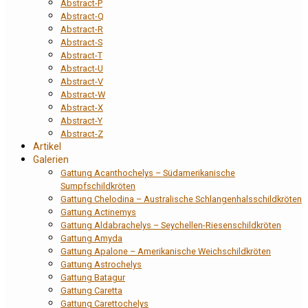
Abstract-P
Abstract-Q
Abstract-R
Abstract-S
Abstract-T
Abstract-U
Abstract-V
Abstract-W
Abstract-X
Abstract-Y
Abstract-Z
Artikel
Galerien
Gattung Acanthochelys – Südamerikanische
Sumpfschildkröten
Gattung Chelodina – Australische Schlangenhalsschildkröten
Gattung Actinemys
Gattung Aldabrachelys – Seychellen-Riesenschildkröten
Gattung Amyda
Gattung Apalone – Amerikanische Weichschildkröten
Gattung Astrochelys
Gattung Batagur
Gattung Caretta
Gattung Carettochelys