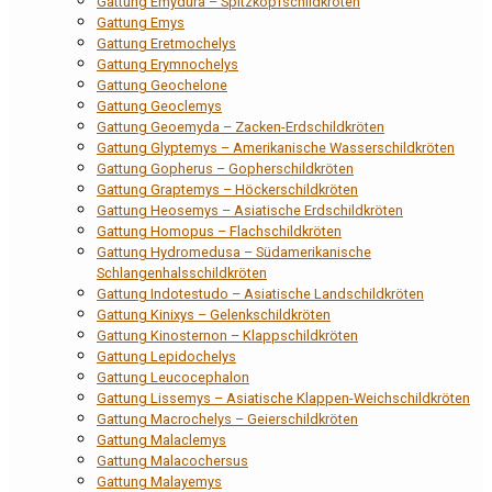
Gattung Emydura – Spitzkopfschildkröten
Gattung Emys
Gattung Eretmochelys
Gattung Erymnochelys
Gattung Geochelone
Gattung Geoclemys
Gattung Geoemyda – Zacken-Erdschildkröten
Gattung Glyptemys – Amerikanische Wasserschildkröten
Gattung Gopherus – Gopherschildkröten
Gattung Graptemys – Höckerschildkröten
Gattung Heosemys – Asiatische Erdschildkröten
Gattung Homopus – Flachschildkröten
Gattung Hydromedusa – Südamerikanische
Schlangenhalsschildkröten
Gattung Indotestudo – Asiatische Landschildkröten
Gattung Kinixys – Gelenkschildkröten
Gattung Kinosternon – Klappschildkröten
Gattung Lepidochelys
Gattung Leucocephalon
Gattung Lissemys – Asiatische Klappen-Weichschildkröten
Gattung Macrochelys – Geierschildkröten
Gattung Malaclemys
Gattung Malacochersus
Gattung Malayemys