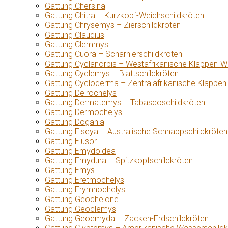
Gattung Chersina
Gattung Chitra – Kurzkopf-Weichschildkröten
Gattung Chrysemys – Zierschildkröten
Gattung Claudius
Gattung Clemmys
Gattung Cuora – Scharnierschildkröten
Gattung Cyclanorbis – Westafrikanische Klappen-W
Gattung Cyclemys – Blattschildkröten
Gattung Cycloderma – Zentralafrikanische Klappen
Gattung Deirochelys
Gattung Dermatemys – Tabascoschildkröten
Gattung Dermochelys
Gattung Dogania
Gattung Elseya – Australische Schnappschildkröten
Gattung Elusor
Gattung Emydoidea
Gattung Emydura – Spitzkopfschildkröten
Gattung Emys
Gattung Eretmochelys
Gattung Erymnochelys
Gattung Geochelone
Gattung Geoclemys
Gattung Geoemyda – Zacken-Erdschildkröten