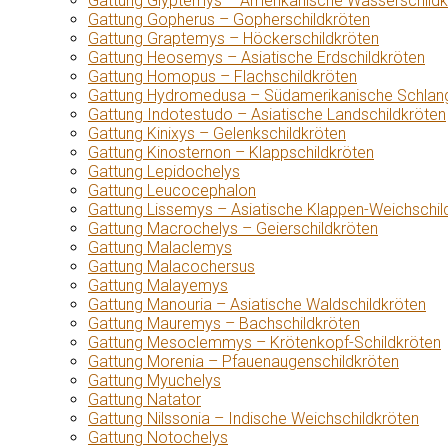
Gattung Glyptemys – Amerikanische Wasserschildk
Gattung Gopherus – Gopherschildkröten
Gattung Graptemys – Höckerschildkröten
Gattung Heosemys – Asiatische Erdschildkröten
Gattung Homopus – Flachschildkröten
Gattung Hydromedusa – Südamerikanische Schlang
Gattung Indotestudo – Asiatische Landschildkröten
Gattung Kinixys – Gelenkschildkröten
Gattung Kinosternon – Klappschildkröten
Gattung Lepidochelys
Gattung Leucocephalon
Gattung Lissemys – Asiatische Klappen-Weichschil
Gattung Macrochelys – Geierschildkröten
Gattung Malaclemys
Gattung Malacochersus
Gattung Malayemys
Gattung Manouria – Asiatische Waldschildkröten
Gattung Mauremys – Bachschildkröten
Gattung Mesoclemmys – Krötenkopf-Schildkröten
Gattung Morenia – Pfauenaugenschildkröten
Gattung Myuchelys
Gattung Natator
Gattung Nilssonia – Indische Weichschildkröten
Gattung Notochelys