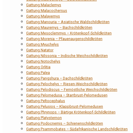
Gattung Malaclemys
Gattung Malacochersus
Gattung Malayemys
Gattung Manouria – Asiatische Waldschildkröten
Gattung Mauremys – Bachschildkröten
Gattung Mesoclemmys – Krötenkopf-Schildkröten
Gattung Morenia – Pfauenaugenschildkröten
Gattung Myuchelys
Gattung Natator
Gattung Nilssonia – Indische Weichschildkröten
Gattung Notochelys
Gattung Orlitia
Gattung Palea
Gattung Pangshura – Dachschildkröten
Gattung Pelochelys – Riesen-Weichschildkröten
Gattung Pelodiscus – Fernöstliche Weichschildkröten
Gattung Pelomedusa – Starrbrust-Pelomedusen
Gattung Peltocephalus
Gattung Pelusios – Klappbrust-Pelomedusen
Gattung Phrynops – Bärtige Krötenkopf-Schildkröten
Gattung Platysternon
Gattung Podocnemis – Schienenschildkröten
Gattung Psammobates – Südafrikanische Landschildkröten