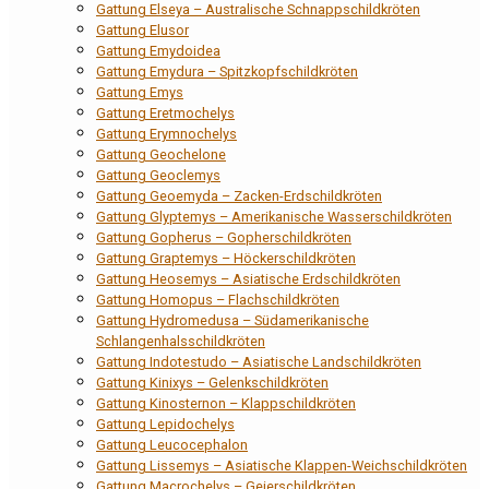
Gattung Elseya – Australische Schnappschildkröten
Gattung Elusor
Gattung Emydoidea
Gattung Emydura – Spitzkopfschildkröten
Gattung Emys
Gattung Eretmochelys
Gattung Erymnochelys
Gattung Geochelone
Gattung Geoclemys
Gattung Geoemyda – Zacken-Erdschildkröten
Gattung Glyptemys – Amerikanische Wasserschildkröten
Gattung Gopherus – Gopherschildkröten
Gattung Graptemys – Höckerschildkröten
Gattung Heosemys – Asiatische Erdschildkröten
Gattung Homopus – Flachschildkröten
Gattung Hydromedusa – Südamerikanische
Schlangenhalsschildkröten
Gattung Indotestudo – Asiatische Landschildkröten
Gattung Kinixys – Gelenkschildkröten
Gattung Kinosternon – Klappschildkröten
Gattung Lepidochelys
Gattung Leucocephalon
Gattung Lissemys – Asiatische Klappen-Weichschildkröten
Gattung Macrochelys – Geierschildkröten