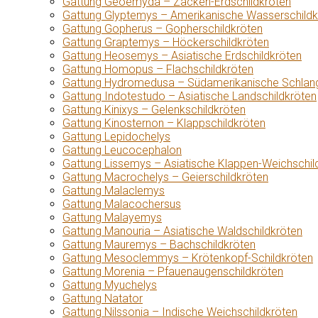
Gattung Geoemyda – Zacken-Erdschildkröten
Gattung Glyptemys – Amerikanische Wasserschildk
Gattung Gopherus – Gopherschildkröten
Gattung Graptemys – Höckerschildkröten
Gattung Heosemys – Asiatische Erdschildkröten
Gattung Homopus – Flachschildkröten
Gattung Hydromedusa – Südamerikanische Schlang
Gattung Indotestudo – Asiatische Landschildkröten
Gattung Kinixys – Gelenkschildkröten
Gattung Kinosternon – Klappschildkröten
Gattung Lepidochelys
Gattung Leucocephalon
Gattung Lissemys – Asiatische Klappen-Weichschil
Gattung Macrochelys – Geierschildkröten
Gattung Malaclemys
Gattung Malacochersus
Gattung Malayemys
Gattung Manouria – Asiatische Waldschildkröten
Gattung Mauremys – Bachschildkröten
Gattung Mesoclemmys – Krötenkopf-Schildkröten
Gattung Morenia – Pfauenaugenschildkröten
Gattung Myuchelys
Gattung Natator
Gattung Nilssonia – Indische Weichschildkröten