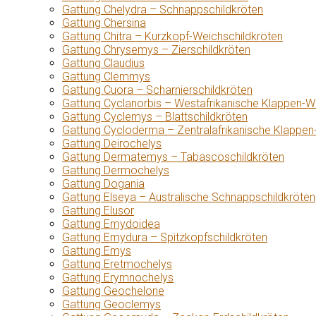
Gattung Chelydra – Schnappschildkröten
Gattung Chersina
Gattung Chitra – Kurzkopf-Weichschildkröten
Gattung Chrysemys – Zierschildkröten
Gattung Claudius
Gattung Clemmys
Gattung Cuora – Scharnierschildkröten
Gattung Cyclanorbis – Westafrikanische Klappen-W
Gattung Cyclemys – Blattschildkröten
Gattung Cycloderma – Zentralafrikanische Klappen
Gattung Deirochelys
Gattung Dermatemys – Tabascoschildkröten
Gattung Dermochelys
Gattung Dogania
Gattung Elseya – Australische Schnappschildkröten
Gattung Elusor
Gattung Emydoidea
Gattung Emydura – Spitzkopfschildkröten
Gattung Emys
Gattung Eretmochelys
Gattung Erymnochelys
Gattung Geochelone
Gattung Geoclemys