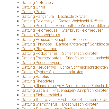
Gattung Notochelys
Gattung Orlitia
Gattung Palea
Gattung Pangshura – Dachschildkröten
Gattung Pelochelys – Riesen-Weichschildkröten
Gattung Pelodiscus – Fernöstliche Weichschildkröt
Gattung Pelomedusa – Starrbrust-Pelomedusen
Gattung Peltocephalus
Gattung Pelusios – Klappbrust-Pelomedusen
Gattung Phrynops – Bärtige Krötenkopf-Schildkröt
Gattung Platysternon
Gattung Podocnemis – Schienenschildkröten
Gattung Psammobates – Südafrikanische Landschi
Gattung Pseudemydura
Gattung Pseudemys – Echte Schmuckschildkröten
Gattung Pyxis – Spinnenschildkröten
Gattung Rafetus
Gattung Rheodytes
Gattung Rhinoclemmys – Amerikanische Erdschildk
Gattung Sacalia – Pfauenaugen-Sumpfschildkröten
Gattung Siebenrockiella
Gattung Staurotypus – Echte Kreuzbrustschildkröte
Gattung Sternotherus – Moschusschildkröten
Gattung Stigmochelys – Pantherschildkröten