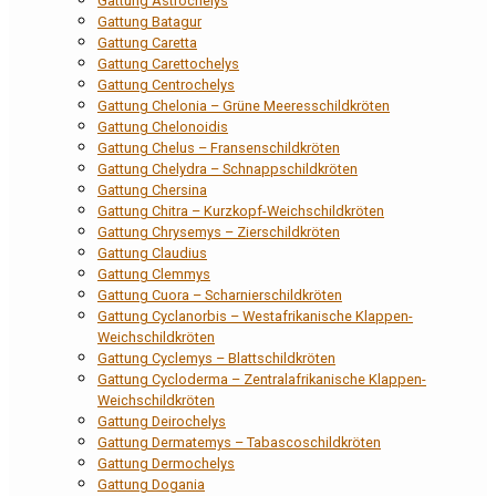
Gattung Astrochelys
Gattung Batagur
Gattung Caretta
Gattung Carettochelys
Gattung Centrochelys
Gattung Chelonia – Grüne Meeresschildkröten
Gattung Chelonoidis
Gattung Chelus – Fransenschildkröten
Gattung Chelydra – Schnappschildkröten
Gattung Chersina
Gattung Chitra – Kurzkopf-Weichschildkröten
Gattung Chrysemys – Zierschildkröten
Gattung Claudius
Gattung Clemmys
Gattung Cuora – Scharnierschildkröten
Gattung Cyclanorbis – Westafrikanische Klappen-
Weichschildkröten
Gattung Cyclemys – Blattschildkröten
Gattung Cycloderma – Zentralafrikanische Klappen-
Weichschildkröten
Gattung Deirochelys
Gattung Dermatemys – Tabascoschildkröten
Gattung Dermochelys
Gattung Dogania