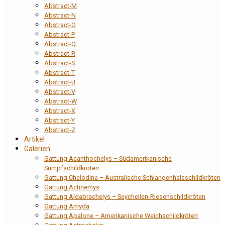
Abstract-M
Abstract-N
Abstract-O
Abstract-P
Abstract-Q
Abstract-R
Abstract-S
Abstract-T
Abstract-U
Abstract-V
Abstract-W
Abstract-X
Abstract-Y
Abstract-Z
Artikel
Galerien
Gattung Acanthochelys – Südamerikanische
Sumpfschildkröten
Gattung Chelodina – Australische Schlangenhalsschildkröten
Gattung Actinemys
Gattung Aldabrachelys – Seychellen-Riesenschildkröten
Gattung Amyda
Gattung Apalone – Amerikanische Weichschildkröten