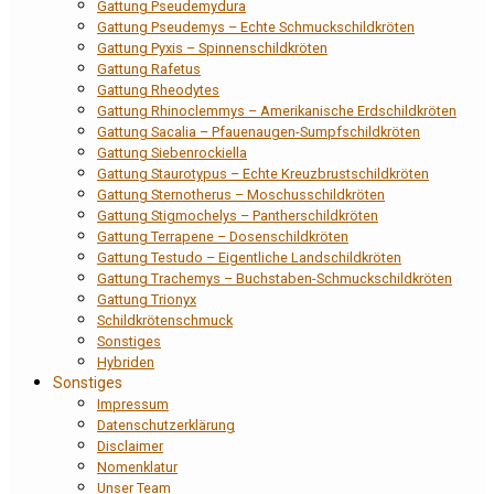
Gattung Pseudemydura
Gattung Pseudemys – Echte Schmuckschildkröten
Gattung Pyxis – Spinnenschildkröten
Gattung Rafetus
Gattung Rheodytes
Gattung Rhinoclemmys – Amerikanische Erdschildkröten
Gattung Sacalia – Pfauenaugen-Sumpfschildkröten
Gattung Siebenrockiella
Gattung Staurotypus – Echte Kreuzbrustschildkröten
Gattung Sternotherus – Moschusschildkröten
Gattung Stigmochelys – Pantherschildkröten
Gattung Terrapene – Dosenschildkröten
Gattung Testudo – Eigentliche Landschildkröten
Gattung Trachemys – Buchstaben-Schmuckschildkröten
Gattung Trionyx
Schildkrötenschmuck
Sonstiges
Hybriden
Sonstiges
Impressum
Datenschutzerklärung
Disclaimer
Nomenklatur
Unser Team