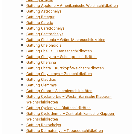
Gattung Apalone – Amerikanische Weichschildkröten
Gattung Astrochelys
Gattung Batagur
Gattung Caretta
Gattung Carettochelys
Gattung Centrochelys
Gattung Chelonia – Grüne Meeresschildkröten
Gattung Chelonoidis
Gattung Chelus – Fransenschildkröten
Gattung Chelydra – Schnappschildkröten
Gattung Chersina
Gattung Chitra – Kurzkopf-Weichschildkröten
Gattung Chrysemys – Zierschildkröten
Gattung Claudius
Gattung Clemmys
Gattung Cuora – Scharnierschildkröten
Gattung Cyclanorbis – Westafrikanische Klappen-
Weichschildkröten
Gattung Cyclemys – Blattschildkröten
Gattung Cycloderma – Zentralafrikanische Klappen-
Weichschildkröten
Gattung Deirochelys
Gattung Dermatemys – Tabascoschildkröten