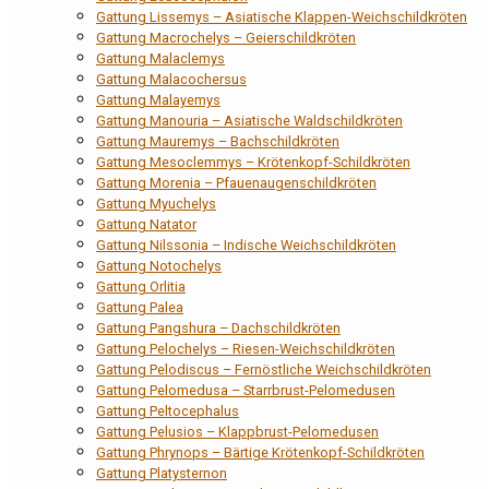
Gattung Lissemys – Asiatische Klappen-Weichschildkröten
Gattung Macrochelys – Geierschildkröten
Gattung Malaclemys
Gattung Malacochersus
Gattung Malayemys
Gattung Manouria – Asiatische Waldschildkröten
Gattung Mauremys – Bachschildkröten
Gattung Mesoclemmys – Krötenkopf-Schildkröten
Gattung Morenia – Pfauenaugenschildkröten
Gattung Myuchelys
Gattung Natator
Gattung Nilssonia – Indische Weichschildkröten
Gattung Notochelys
Gattung Orlitia
Gattung Palea
Gattung Pangshura – Dachschildkröten
Gattung Pelochelys – Riesen-Weichschildkröten
Gattung Pelodiscus – Fernöstliche Weichschildkröten
Gattung Pelomedusa – Starrbrust-Pelomedusen
Gattung Peltocephalus
Gattung Pelusios – Klappbrust-Pelomedusen
Gattung Phrynops – Bärtige Krötenkopf-Schildkröten
Gattung Platysternon