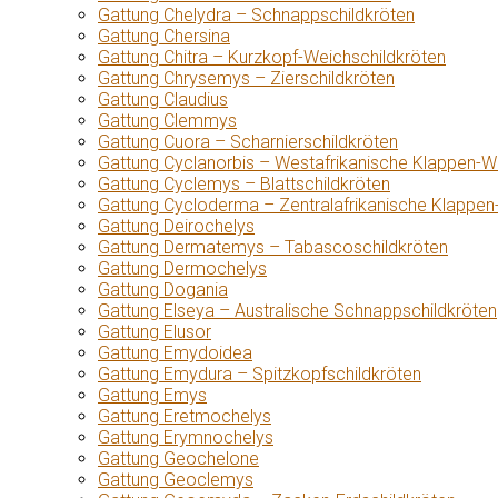
Gattung Chelydra – Schnappschildkröten
Gattung Chersina
Gattung Chitra – Kurzkopf-Weichschildkröten
Gattung Chrysemys – Zierschildkröten
Gattung Claudius
Gattung Clemmys
Gattung Cuora – Scharnierschildkröten
Gattung Cyclanorbis – Westafrikanische Klappen-W
Gattung Cyclemys – Blattschildkröten
Gattung Cycloderma – Zentralafrikanische Klappen
Gattung Deirochelys
Gattung Dermatemys – Tabascoschildkröten
Gattung Dermochelys
Gattung Dogania
Gattung Elseya – Australische Schnappschildkröten
Gattung Elusor
Gattung Emydoidea
Gattung Emydura – Spitzkopfschildkröten
Gattung Emys
Gattung Eretmochelys
Gattung Erymnochelys
Gattung Geochelone
Gattung Geoclemys