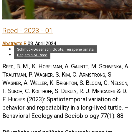
Reed - 2023 - 01
Abstracts R
08. April 2024
Schmuck-Dosenschildkröte, Terrapene ornata
Benjamin M. Reed
Reed, B. M., K. Hobelman, A. Gauntt, M. Schwenka, A.
Trautman, P. Wagner, S. Kim, C. Armstrong, S.
Wagner, A. Weller, K. Brighton, S. Bloom, C. Nelson,
F. Suboh, C. Kolthoff, S. Dukuly, R. J. Mercader & D.
F. Hughes
(2023): Spatiotemporal variation of
behavior and repeatability in a long-lived turtle. –
Behavioral Ecology and Sociobiology 77(1): 88.