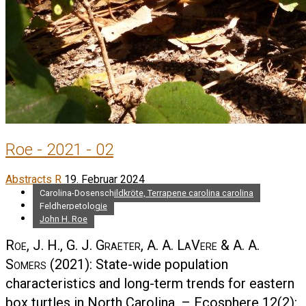
Roe - 2021 - 02
Abstracts R
19. Februar 2024
Carolina-Dosenschildkröte, Terrapene carolina carolina
Feldherpetologie
John H. Roe
Roe, J. H., G. J. Graeter, A. A. LaVere & A. A.
Somers
(2021): State-wide population
characteristics and long-term trends for eastern
box turtles in North Carolina. – Ecosphere 12(2):