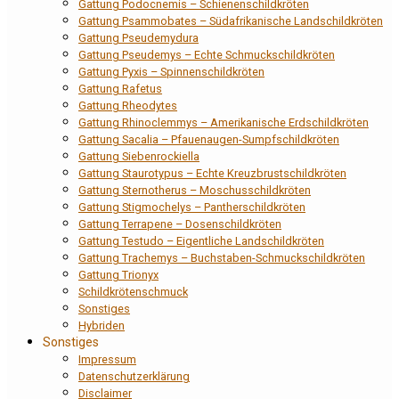
Gattung Podocnemis – Schienenschildkröten
Gattung Psammobates – Südafrikanische Landschildkröten
Gattung Pseudemydura
Gattung Pseudemys – Echte Schmuckschildkröten
Gattung Pyxis – Spinnenschildkröten
Gattung Rafetus
Gattung Rheodytes
Gattung Rhinoclemmys – Amerikanische Erdschildkröten
Gattung Sacalia – Pfauenaugen-Sumpfschildkröten
Gattung Siebenrockiella
Gattung Staurotypus – Echte Kreuzbrustschildkröten
Gattung Sternotherus – Moschusschildkröten
Gattung Stigmochelys – Pantherschildkröten
Gattung Terrapene – Dosenschildkröten
Gattung Testudo – Eigentliche Landschildkröten
Gattung Trachemys – Buchstaben-Schmuckschildkröten
Gattung Trionyx
Schildkrötenschmuck
Sonstiges
Hybriden
Sonstiges
Impressum
Datenschutzerklärung
Disclaimer