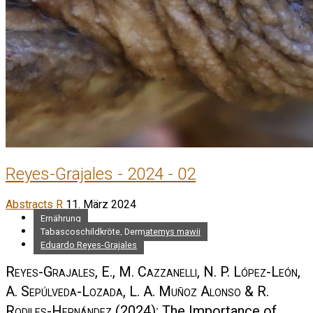
Reyes-Grajales - 2024 - 02
Abstracts R
11. März 2024
Ernährung
Tabascoschildkröte, Dermatemys mawii
Eduardo Reyes-Grajales
Reyes-Grajales, E., M. Cazzanelli, N. P. López-León,
A. Sepúlveda-Lozada, L. A. Muñoz Alonso & R.
Rodiles-Hernández
(2024): The Importance of