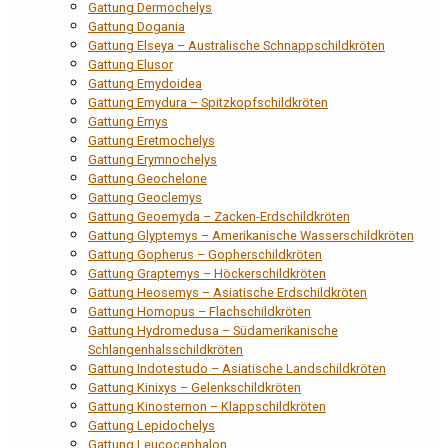
Gattung Dermochelys
Gattung Dogania
Gattung Elseya – Australische Schnappschildkröten
Gattung Elusor
Gattung Emydoidea
Gattung Emydura – Spitzkopfschildkröten
Gattung Emys
Gattung Eretmochelys
Gattung Erymnochelys
Gattung Geochelone
Gattung Geoclemys
Gattung Geoemyda – Zacken-Erdschildkröten
Gattung Glyptemys – Amerikanische Wasserschildkröten
Gattung Gopherus – Gopherschildkröten
Gattung Graptemys – Höckerschildkröten
Gattung Heosemys – Asiatische Erdschildkröten
Gattung Homopus – Flachschildkröten
Gattung Hydromedusa – Südamerikanische
Schlangenhalsschildkröten
Gattung Indotestudo – Asiatische Landschildkröten
Gattung Kinixys – Gelenkschildkröten
Gattung Kinosternon – Klappschildkröten
Gattung Lepidochelys
Gattung Leucocephalon