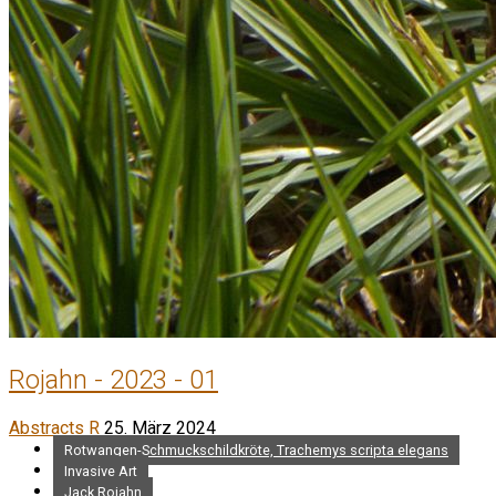
Rojahn - 2023 - 01
Abstracts R
25. März 2024
Rotwangen-Schmuckschildkröte, Trachemys scripta elegans
Invasive Art
Jack Rojahn