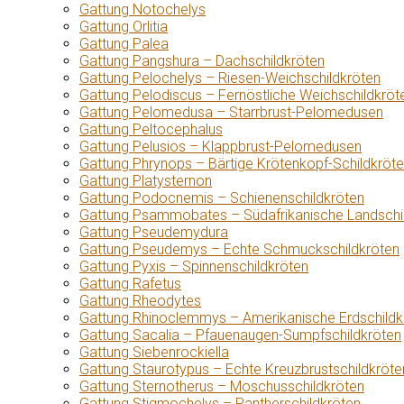
Gattung Notochelys
Gattung Orlitia
Gattung Palea
Gattung Pangshura – Dachschildkröten
Gattung Pelochelys – Riesen-Weichschildkröten
Gattung Pelodiscus – Fernöstliche Weichschildkröt
Gattung Pelomedusa – Starrbrust-Pelomedusen
Gattung Peltocephalus
Gattung Pelusios – Klappbrust-Pelomedusen
Gattung Phrynops – Bärtige Krötenkopf-Schildkröt
Gattung Platysternon
Gattung Podocnemis – Schienenschildkröten
Gattung Psammobates – Südafrikanische Landschi
Gattung Pseudemydura
Gattung Pseudemys – Echte Schmuckschildkröten
Gattung Pyxis – Spinnenschildkröten
Gattung Rafetus
Gattung Rheodytes
Gattung Rhinoclemmys – Amerikanische Erdschildk
Gattung Sacalia – Pfauenaugen-Sumpfschildkröten
Gattung Siebenrockiella
Gattung Staurotypus – Echte Kreuzbrustschildkröte
Gattung Sternotherus – Moschusschildkröten
Gattung Stigmochelys – Pantherschildkröten