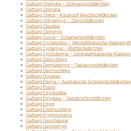
Gattung Chelydra – Schnappschildkröten
Gattung Chersina
Gattung Chitra – Kurzkopf-Weichschildkröten
Gattung Chrysemys – Zierschildkröten
Gattung Claudius
Gattung Clemmys
Gattung Cuora – Scharnierschildkröten
Gattung Cyclanorbis – Westafrikanische Klappen-W
Gattung Cyclemys – Blattschildkröten
Gattung Cycloderma – Zentralafrikanische Klappen
Gattung Deirochelys
Gattung Dermatemys – Tabascoschildkröten
Gattung Dermochelys
Gattung Dogania
Gattung Elseya – Australische Schnappschildkröten
Gattung Elusor
Gattung Emydoidea
Gattung Emydura – Spitzkopfschildkröten
Gattung Emys
Gattung Eretmochelys
Gattung Erymnochelys
Gattung Geochelone
Gattung Geoclemys