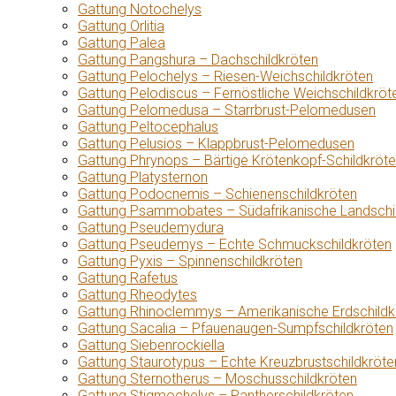
Gattung Notochelys
Gattung Orlitia
Gattung Palea
Gattung Pangshura – Dachschildkröten
Gattung Pelochelys – Riesen-Weichschildkröten
Gattung Pelodiscus – Fernöstliche Weichschildkröt
Gattung Pelomedusa – Starrbrust-Pelomedusen
Gattung Peltocephalus
Gattung Pelusios – Klappbrust-Pelomedusen
Gattung Phrynops – Bärtige Krötenkopf-Schildkröt
Gattung Platysternon
Gattung Podocnemis – Schienenschildkröten
Gattung Psammobates – Südafrikanische Landschi
Gattung Pseudemydura
Gattung Pseudemys – Echte Schmuckschildkröten
Gattung Pyxis – Spinnenschildkröten
Gattung Rafetus
Gattung Rheodytes
Gattung Rhinoclemmys – Amerikanische Erdschildk
Gattung Sacalia – Pfauenaugen-Sumpfschildkröten
Gattung Siebenrockiella
Gattung Staurotypus – Echte Kreuzbrustschildkröte
Gattung Sternotherus – Moschusschildkröten
Gattung Stigmochelys – Pantherschildkröten