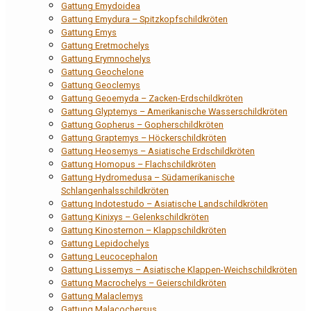
Gattung Emydoidea
Gattung Emydura – Spitzkopfschildkröten
Gattung Emys
Gattung Eretmochelys
Gattung Erymnochelys
Gattung Geochelone
Gattung Geoclemys
Gattung Geoemyda – Zacken-Erdschildkröten
Gattung Glyptemys – Amerikanische Wasserschildkröten
Gattung Gopherus – Gopherschildkröten
Gattung Graptemys – Höckerschildkröten
Gattung Heosemys – Asiatische Erdschildkröten
Gattung Homopus – Flachschildkröten
Gattung Hydromedusa – Südamerikanische
Schlangenhalsschildkröten
Gattung Indotestudo – Asiatische Landschildkröten
Gattung Kinixys – Gelenkschildkröten
Gattung Kinosternon – Klappschildkröten
Gattung Lepidochelys
Gattung Leucocephalon
Gattung Lissemys – Asiatische Klappen-Weichschildkröten
Gattung Macrochelys – Geierschildkröten
Gattung Malaclemys
Gattung Malacochersus