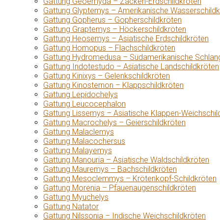
Gattung Geoemyda – Zacken-Erdschildkröten
Gattung Glyptemys – Amerikanische Wasserschildk
Gattung Gopherus – Gopherschildkröten
Gattung Graptemys – Höckerschildkröten
Gattung Heosemys – Asiatische Erdschildkröten
Gattung Homopus – Flachschildkröten
Gattung Hydromedusa – Südamerikanische Schlang
Gattung Indotestudo – Asiatische Landschildkröten
Gattung Kinixys – Gelenkschildkröten
Gattung Kinosternon – Klappschildkröten
Gattung Lepidochelys
Gattung Leucocephalon
Gattung Lissemys – Asiatische Klappen-Weichschil
Gattung Macrochelys – Geierschildkröten
Gattung Malaclemys
Gattung Malacochersus
Gattung Malayemys
Gattung Manouria – Asiatische Waldschildkröten
Gattung Mauremys – Bachschildkröten
Gattung Mesoclemmys – Krötenkopf-Schildkröten
Gattung Morenia – Pfauenaugenschildkröten
Gattung Myuchelys
Gattung Natator
Gattung Nilssonia – Indische Weichschildkröten