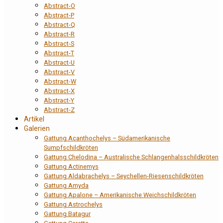
Abstract-O
Abstract-P
Abstract-Q
Abstract-R
Abstract-S
Abstract-T
Abstract-U
Abstract-V
Abstract-W
Abstract-X
Abstract-Y
Abstract-Z
Artikel
Galerien
Gattung Acanthochelys – Südamerikanische
Sumpfschildkröten
Gattung Chelodina – Australische Schlangenhalsschildkröten
Gattung Actinemys
Gattung Aldabrachelys – Seychellen-Riesenschildkröten
Gattung Amyda
Gattung Apalone – Amerikanische Weichschildkröten
Gattung Astrochelys
Gattung Batagur