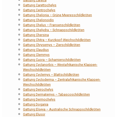
Gattung Caretta
Gattung Carettochelys
Gattung Centrochelys
Gattung Chelonia – Grüne Meeresschildkröten
Gattung Chelonoidis
Gattung Chelus – Fransenschildkröten
Gattung Chelydra – Schnappschildkröten
Gattung Chersina
Gattung Chitra – Kurzkopf-Weichschildkröten
Gattung Chrysemys – Zierschildkröten
Gattung Claudius
Gattung Clemmys
Gattung Cuora – Scharnierschildkröten
Gattung Cyclanorbis – Westafrikanische Klappen-
Weichschildkröten
Gattung Cyclemys – Blattschildkröten
Gattung Cycloderma – Zentralafrikanische Klappen-
Weichschildkröten
Gattung Deirochelys
Gattung Dermatemys – Tabascoschildkröten
Gattung Dermochelys
Gattung Dogania
Gattung Elseya – Australische Schnappschildkröten
Gattung Elusor