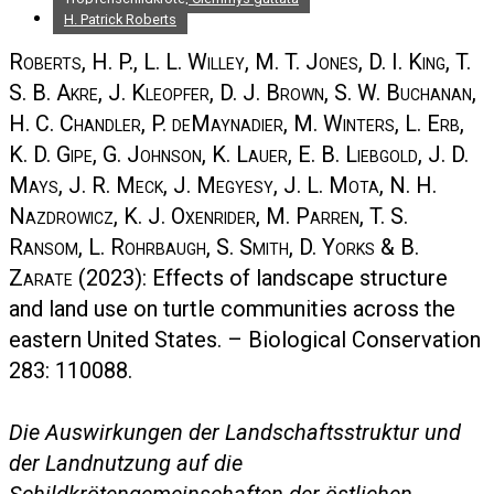
H. Patrick Roberts
Roberts, H. P., L. L. Willey, M. T. Jones, D. I. King, T.
S. B. Akre, J. Kleopfer, D. J. Brown, S. W. Buchanan,
H. C. Chandler, P. deMaynadier, M. Winters, L. Erb,
K. D. Gipe, G. Johnson, K. Lauer, E. B. Liebgold, J. D.
Mays, J. R. Meck, J. Megyesy, J. L. Mota, N. H.
Nazdrowicz, K. J. Oxenrider, M. Parren, T. S.
Ransom, L. Rohrbaugh, S. Smith, D. Yorks & B.
Zarate
(2023): Effects of landscape structure
and land use on turtle communities across the
eastern United States. – Biological Conservation
283: 110088.
Die Auswirkungen der Landschaftsstruktur und
der Landnutzung auf die