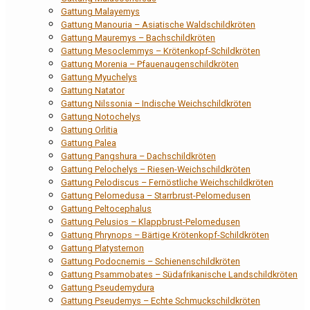
Gattung Malayemys
Gattung Manouria – Asiatische Waldschildkröten
Gattung Mauremys – Bachschildkröten
Gattung Mesoclemmys – Krötenkopf-Schildkröten
Gattung Morenia – Pfauenaugenschildkröten
Gattung Myuchelys
Gattung Natator
Gattung Nilssonia – Indische Weichschildkröten
Gattung Notochelys
Gattung Orlitia
Gattung Palea
Gattung Pangshura – Dachschildkröten
Gattung Pelochelys – Riesen-Weichschildkröten
Gattung Pelodiscus – Fernöstliche Weichschildkröten
Gattung Pelomedusa – Starrbrust-Pelomedusen
Gattung Peltocephalus
Gattung Pelusios – Klappbrust-Pelomedusen
Gattung Phrynops – Bärtige Krötenkopf-Schildkröten
Gattung Platysternon
Gattung Podocnemis – Schienenschildkröten
Gattung Psammobates – Südafrikanische Landschildkröten
Gattung Pseudemydura
Gattung Pseudemys – Echte Schmuckschildkröten