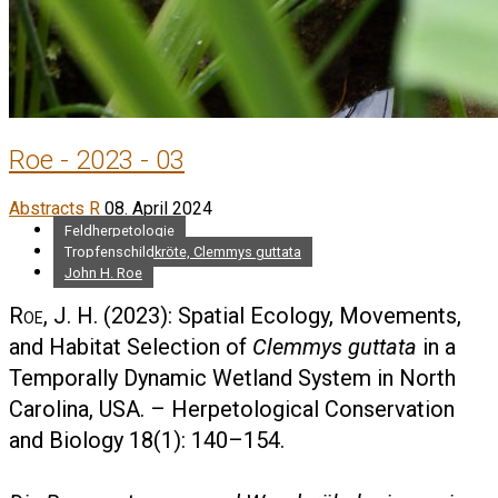
Roe - 2023 - 03
Abstracts R
08. April 2024
Feldherpetologie
Tropfenschildkröte, Clemmys guttata
John H. Roe
Roe, J. H.
(2023): Spatial Ecology, Movements,
and Habitat Selection of
Clemmys guttata
in a
Temporally Dynamic Wetland System in North
Carolina, USA. – Herpetological Conservation
and Biology 18(1): 140–154.