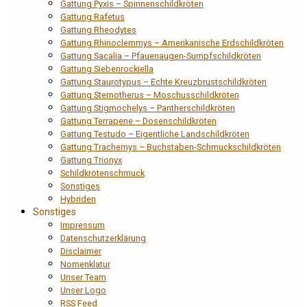
Gattung Pyxis – Spinnenschildkröten
Gattung Rafetus
Gattung Rheodytes
Gattung Rhinoclemmys – Amerikanische Erdschildkröten
Gattung Sacalia – Pfauenaugen-Sumpfschildkröten
Gattung Siebenrockiella
Gattung Staurotypus – Echte Kreuzbrustschildkröten
Gattung Sternotherus – Moschusschildkröten
Gattung Stigmochelys – Pantherschildkröten
Gattung Terrapene – Dosenschildkröten
Gattung Testudo – Eigentliche Landschildkröten
Gattung Trachemys – Buchstaben-Schmuckschildkröten
Gattung Trionyx
Schildkrötenschmuck
Sonstiges
Hybriden
Sonstiges
Impressum
Datenschutzerklärung
Disclaimer
Nomenklatur
Unser Team
Unser Logo
RSS Feed