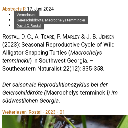
Abstracts R
17. Juni 2024
Vermehrung
Geierschildkröte, Macrochelys temminckii
David C. Rostal
Rostal, D. C., A. Teare, P. Marley & J. B. Jensen
(2023): Seasonal Reproductive Cycle of Wild
Alligator Snapping Turtles (
Macrochelys
temminckii
) in Southwest Georgia. –
Southeastern Naturalist 22(12): 335-358.
Der saisonale Reproduktionszyklus bei der
Geierschildkröte (
Macrochelys temminckii
) im
südwestlichen Georgia.
Weiterlesen: Rostal - 2023 - 01