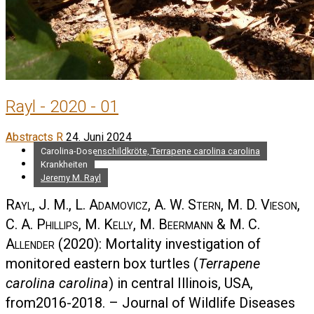
Rayl - 2020 - 01
Abstracts R
24. Juni 2024
Carolina-Dosenschildkröte, Terrapene carolina carolina
Krankheiten
Jeremy M. Rayl
Rayl, J. M., L. Adamovicz, A. W. Stern, M. D. Vieson,
C. A. Phillips, M. Kelly, M. Beermann & M. C.
Allender
(2020): Mortality investigation of
monitored eastern box turtles (
Terrapene
carolina carolina
) in central Illinois, USA,
from2016-2018. – Journal of Wildlife Diseases