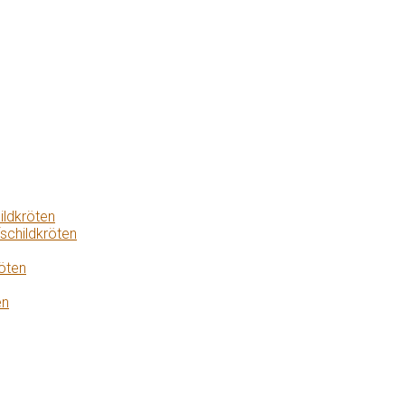
ildkröten
schildkröten
öten
en