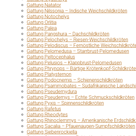
Gattung Natator
Gattung Nilssonia – Indische Weichschildkröten
Gattung Notochelys
Gattung Orlitia
Gattung Palea
Gattung Pangshura – Dachschildkröten
Gattung Pelochelys – Riesen-Weichschildkröten
Gattung Pelodiscus – Fernöstliche Weichschildkröt
Gattung Pelomedusa – Starrbrust-Pelomedusen
Gattung Peltocephalus
Gattung Pelusios – Klappbrust-Pelomedusen
Gattung Phrynops – Bärtige Krötenkopf-Schildkröt
Gattung Platysternon
Gattung Podocnemis – Schienenschildkröten
Gattung Psammobates – Südafrikanische Landschi
Gattung Pseudemydura
Gattung Pseudemys – Echte Schmuckschildkröten
Gattung Pyxis – Spinnenschildkröten
Gattung Rafetus
Gattung Rheodytes
Gattung Rhinoclemmys – Amerikanische Erdschildk
Gattung Sacalia – Pfauenaugen-Sumpfschildkröten
Gattung Siebenrockiella