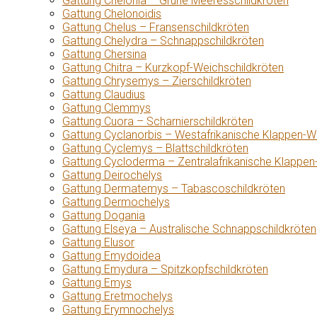
Gattung Chelonia – Grüne Meeresschildkröten
Gattung Chelonoidis
Gattung Chelus – Fransenschildkröten
Gattung Chelydra – Schnappschildkröten
Gattung Chersina
Gattung Chitra – Kurzkopf-Weichschildkröten
Gattung Chrysemys – Zierschildkröten
Gattung Claudius
Gattung Clemmys
Gattung Cuora – Scharnierschildkröten
Gattung Cyclanorbis – Westafrikanische Klappen-W
Gattung Cyclemys – Blattschildkröten
Gattung Cycloderma – Zentralafrikanische Klappen
Gattung Deirochelys
Gattung Dermatemys – Tabascoschildkröten
Gattung Dermochelys
Gattung Dogania
Gattung Elseya – Australische Schnappschildkröten
Gattung Elusor
Gattung Emydoidea
Gattung Emydura – Spitzkopfschildkröten
Gattung Emys
Gattung Eretmochelys
Gattung Erymnochelys