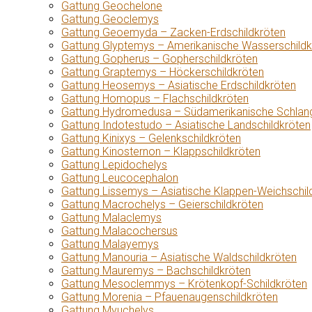
Gattung Geochelone
Gattung Geoclemys
Gattung Geoemyda – Zacken-Erdschildkröten
Gattung Glyptemys – Amerikanische Wasserschildk
Gattung Gopherus – Gopherschildkröten
Gattung Graptemys – Höckerschildkröten
Gattung Heosemys – Asiatische Erdschildkröten
Gattung Homopus – Flachschildkröten
Gattung Hydromedusa – Südamerikanische Schlang
Gattung Indotestudo – Asiatische Landschildkröten
Gattung Kinixys – Gelenkschildkröten
Gattung Kinosternon – Klappschildkröten
Gattung Lepidochelys
Gattung Leucocephalon
Gattung Lissemys – Asiatische Klappen-Weichschil
Gattung Macrochelys – Geierschildkröten
Gattung Malaclemys
Gattung Malacochersus
Gattung Malayemys
Gattung Manouria – Asiatische Waldschildkröten
Gattung Mauremys – Bachschildkröten
Gattung Mesoclemmys – Krötenkopf-Schildkröten
Gattung Morenia – Pfauenaugenschildkröten
Gattung Myuchelys