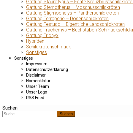
Gattung Staurotypus – Echte Kreuzbrustschildkröte
Gattung Sternotherus – Moschusschildkröten
Gattung Stigmochelys – Pantherschildkröten
Gattung Terrapene – Dosenschildkröten
Gattung Testudo – Eigentliche Landschildkröten
Gattung Trachemys – Buchstaben-Schmuckschildk
Gattung Trionyx
Hybriden
Schildkrötenschmuck
Sonstiges
Sonstiges
Impressum
Datenschutzerklärung
Disclaimer
Nomenklatur
Unser Team
Unser Logo
RSS Feed
Suchen
Suchen