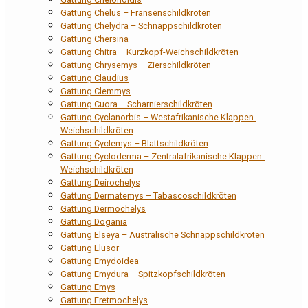
Gattung Chelus – Fransenschildkröten
Gattung Chelydra – Schnappschildkröten
Gattung Chersina
Gattung Chitra – Kurzkopf-Weichschildkröten
Gattung Chrysemys – Zierschildkröten
Gattung Claudius
Gattung Clemmys
Gattung Cuora – Scharnierschildkröten
Gattung Cyclanorbis – Westafrikanische Klappen-
Weichschildkröten
Gattung Cyclemys – Blattschildkröten
Gattung Cycloderma – Zentralafrikanische Klappen-
Weichschildkröten
Gattung Deirochelys
Gattung Dermatemys – Tabascoschildkröten
Gattung Dermochelys
Gattung Dogania
Gattung Elseya – Australische Schnappschildkröten
Gattung Elusor
Gattung Emydoidea
Gattung Emydura – Spitzkopfschildkröten
Gattung Emys
Gattung Eretmochelys