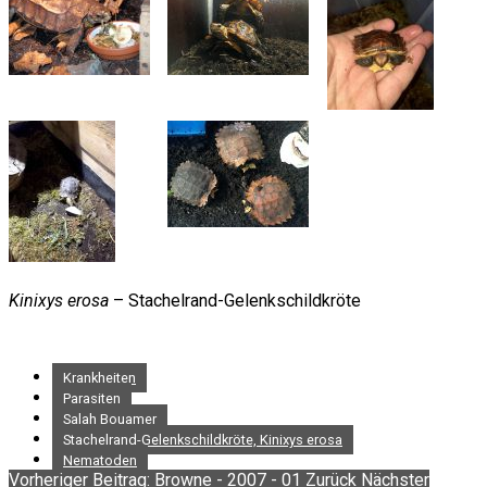
Kinixys erosa
– Stachelrand-Gelenkschildkröte
Krankheiten
Parasiten
Salah Bouamer
Stachelrand-Gelenkschildkröte, Kinixys erosa
Nematoden
Vorheriger Beitrag: Browne - 2007 - 01
Zurück
Nächster