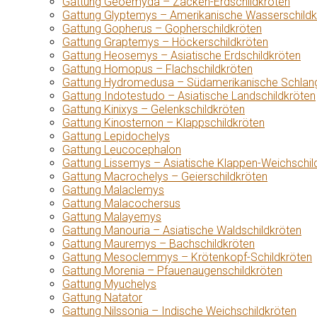
Gattung Geoemyda – Zacken-Erdschildkröten
Gattung Glyptemys – Amerikanische Wasserschildk
Gattung Gopherus – Gopherschildkröten
Gattung Graptemys – Höckerschildkröten
Gattung Heosemys – Asiatische Erdschildkröten
Gattung Homopus – Flachschildkröten
Gattung Hydromedusa – Südamerikanische Schlang
Gattung Indotestudo – Asiatische Landschildkröten
Gattung Kinixys – Gelenkschildkröten
Gattung Kinosternon – Klappschildkröten
Gattung Lepidochelys
Gattung Leucocephalon
Gattung Lissemys – Asiatische Klappen-Weichschil
Gattung Macrochelys – Geierschildkröten
Gattung Malaclemys
Gattung Malacochersus
Gattung Malayemys
Gattung Manouria – Asiatische Waldschildkröten
Gattung Mauremys – Bachschildkröten
Gattung Mesoclemmys – Krötenkopf-Schildkröten
Gattung Morenia – Pfauenaugenschildkröten
Gattung Myuchelys
Gattung Natator
Gattung Nilssonia – Indische Weichschildkröten