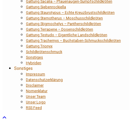
Gattung Sacalia – Pfauenaugen-Sumpfschildkröten
Gattung Siebenrockiella
Gattung Staurotypus – Echte Kreuzbrustschildkröten
Gattung Sternotherus – Moschusschildkröten
Gattung Stigmochelys – Pantherschildkröten
Gattung Terrapene – Dosenschildkröten
Gattung Testudo – Eigentliche Landschildkröten
Gattung Trachemys – Buchstaben-Schmuckschildkröten
Gattung Trionyx
Schildkrötenschmuck
Sonstiges
Hybriden
Sonstiges
Impressum
Datenschutzerklärung
Disclaimer
Nomenklatur
Unser Team
Unser Logo
RSS Feed