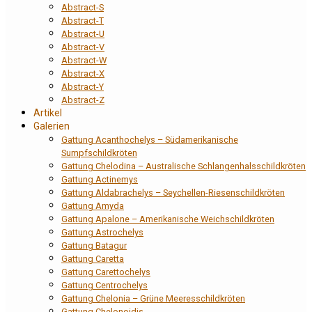
Abstract-S
Abstract-T
Abstract-U
Abstract-V
Abstract-W
Abstract-X
Abstract-Y
Abstract-Z
Artikel
Galerien
Gattung Acanthochelys – Südamerikanische
Sumpfschildkröten
Gattung Chelodina – Australische Schlangenhalsschildkröten
Gattung Actinemys
Gattung Aldabrachelys – Seychellen-Riesenschildkröten
Gattung Amyda
Gattung Apalone – Amerikanische Weichschildkröten
Gattung Astrochelys
Gattung Batagur
Gattung Caretta
Gattung Carettochelys
Gattung Centrochelys
Gattung Chelonia – Grüne Meeresschildkröten
Gattung Chelonoidis