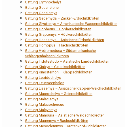
Gattung Erymnochelys
Gattung Geochelone
Gattung Geoclemys
Gattung Geoemyda – Zacken-Erdschildkröten
Gattung Glyptemys – Amerikanische Wasserschildkröten
Gattung Gopherus – Gopherschildkröten
Gattung Graptemys – Höckerschildkröten
Gattung Heosemys – Asiatische Erdschildkröten
Gattung Homopus – Flachschildkröten
Gattung Hydromedusa – Südamerikanische
Schlangenhalsschildkröten
Gattung Indotestudo – Asiatische Landschildkröten
Gattung Kinixys – Gelenkschildkröten
Gattung Kinosternon – Klappschildkröten
Gattung Lepidochelys
Gattung Leucocephalon
Gattung Lissemys – Asiatische Klappen-Weichschildkröten
Gattung Macrochelys – Geierschildkröten
Gattung Malaclemys
Gattung Malacochersus
Gattung Malayemys
Gattung Manouria – Asiatische Waldschildkröten
Gattung Mauremys – Bachschildkröten
Gattung Mesoclemmys – Krötenkopf-Schildkröten