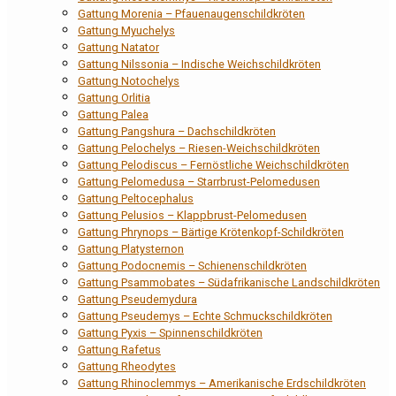
Gattung Morenia – Pfauenaugenschildkröten
Gattung Myuchelys
Gattung Natator
Gattung Nilssonia – Indische Weichschildkröten
Gattung Notochelys
Gattung Orlitia
Gattung Palea
Gattung Pangshura – Dachschildkröten
Gattung Pelochelys – Riesen-Weichschildkröten
Gattung Pelodiscus – Fernöstliche Weichschildkröten
Gattung Pelomedusa – Starrbrust-Pelomedusen
Gattung Peltocephalus
Gattung Pelusios – Klappbrust-Pelomedusen
Gattung Phrynops – Bärtige Krötenkopf-Schildkröten
Gattung Platysternon
Gattung Podocnemis – Schienenschildkröten
Gattung Psammobates – Südafrikanische Landschildkröten
Gattung Pseudemydura
Gattung Pseudemys – Echte Schmuckschildkröten
Gattung Pyxis – Spinnenschildkröten
Gattung Rafetus
Gattung Rheodytes
Gattung Rhinoclemmys – Amerikanische Erdschildkröten