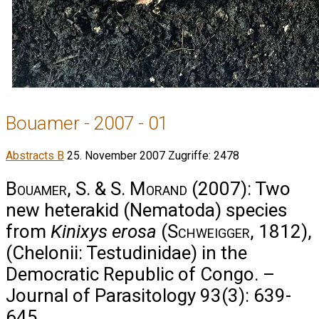
Bouamer - 2007 - 01
Abstracts B
25. November 2007
Zugriffe: 2478
Bouamer, S. & S. Morand
(2007): Two
new heterakid (Nematoda) species
from
Kinixys erosa
(
Schweigger
, 1812),
(Chelonii: Testudinidae) in the
Democratic Republic of Congo. –
Journal of Parasitology 93(3): 639-
645.