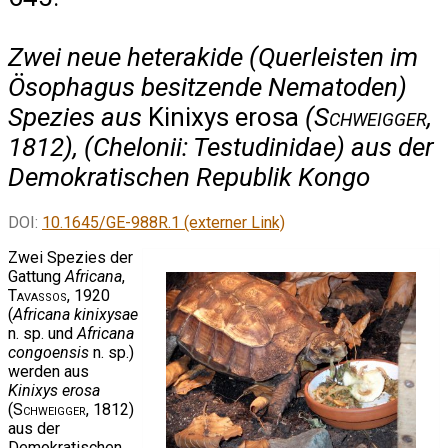
Zwei neue heterakide (Querleisten im
Ösophagus besitzende Nematoden)
Spezies aus
Kinixys erosa
(
Schweigger
,
1812), (Chelonii: Testudinidae) aus der
Demokratischen Republik Kongo
DOI:
10.1645/GE-988R.1 (externer Link)
Zwei Spezies der
Gattung
Africana
,
Tavassos
, 1920
(
Africana kinixysae
n. sp. und
Africana
congoensis
n. sp.)
werden aus
Kinixys erosa
(
Schweigger
, 1812)
aus der
Demokratischen