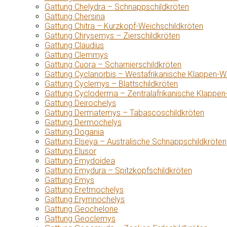
Gattung Chelydra – Schnappschildkröten
Gattung Chersina
Gattung Chitra – Kurzkopf-Weichschildkröten
Gattung Chrysemys – Zierschildkröten
Gattung Claudius
Gattung Clemmys
Gattung Cuora – Scharnierschildkröten
Gattung Cyclanorbis – Westafrikanische Klappen-W
Gattung Cyclemys – Blattschildkröten
Gattung Cycloderma – Zentralafrikanische Klappen
Gattung Deirochelys
Gattung Dermatemys – Tabascoschildkröten
Gattung Dermochelys
Gattung Dogania
Gattung Elseya – Australische Schnappschildkröten
Gattung Elusor
Gattung Emydoidea
Gattung Emydura – Spitzkopfschildkröten
Gattung Emys
Gattung Eretmochelys
Gattung Erymnochelys
Gattung Geochelone
Gattung Geoclemys