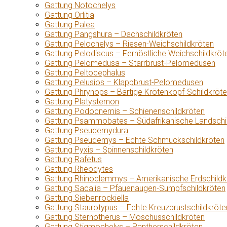
Gattung Notochelys
Gattung Orlitia
Gattung Palea
Gattung Pangshura – Dachschildkröten
Gattung Pelochelys – Riesen-Weichschildkröten
Gattung Pelodiscus – Fernöstliche Weichschildkröt
Gattung Pelomedusa – Starrbrust-Pelomedusen
Gattung Peltocephalus
Gattung Pelusios – Klappbrust-Pelomedusen
Gattung Phrynops – Bärtige Krötenkopf-Schildkröt
Gattung Platysternon
Gattung Podocnemis – Schienenschildkröten
Gattung Psammobates – Südafrikanische Landschi
Gattung Pseudemydura
Gattung Pseudemys – Echte Schmuckschildkröten
Gattung Pyxis – Spinnenschildkröten
Gattung Rafetus
Gattung Rheodytes
Gattung Rhinoclemmys – Amerikanische Erdschildk
Gattung Sacalia – Pfauenaugen-Sumpfschildkröten
Gattung Siebenrockiella
Gattung Staurotypus – Echte Kreuzbrustschildkröte
Gattung Sternotherus – Moschusschildkröten
Gattung Stigmochelys – Pantherschildkröten